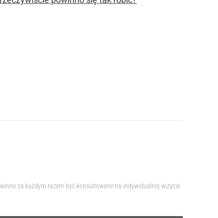
 powinno za każdym razem być konsultowane na indywidualnej wizycie