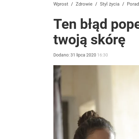
Wprost
/
Zdrowie
/
Styl życia
/
Pora
Ten błąd pop
twoją skórę
Dodano:
31
lipca
2020
16:30