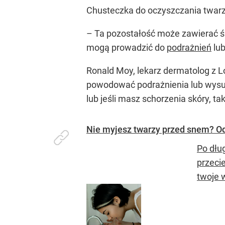
Chusteczka do oczyszczania twarzy
– Ta pozostałość może zawierać śr
mogą prowadzić do
podrażnień
lub
Ronald Moy, lekarz dermatolog z L
powodować podrażnienia lub wysusz
lub jeśli masz schorzenia skóry, tak
Nie myjesz twarzy przed snem? Od
Po dłu
przeci
twoje 