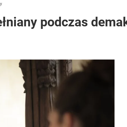
dy
ełniany podczas demak