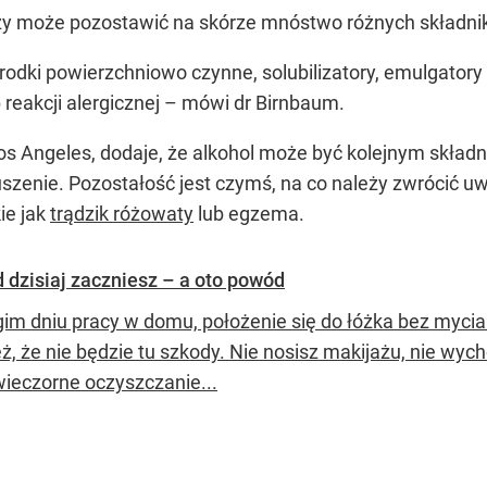
 może pozostawić na skórze mnóstwo różnych składników
odki powierzchniowo czynne, solubilizatory, emulgatory
 reakcji alergicznej – mówi dr Birnbaum.
os Angeles, dodaje, że alkohol może być kolejnym skład
enie. Pozostałość jest czymś, na co należy zwrócić uwa
ie jak
trądzik różowaty
lub egzema.
 dzisiaj zaczniesz – a oto powód
gim dniu pracy w domu, położenie się do łóżka bez myci
eż, że nie będzie tu szkody. Nie nosisz makijażu, nie w
wieczorne oczyszczanie...