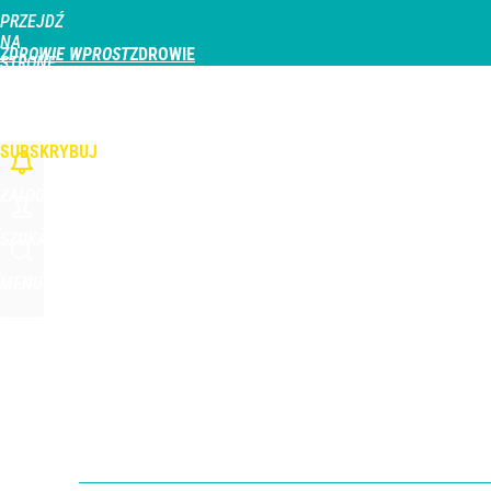
PRZEJDŹ
Udostępnij
1
Skomentuj
NA
ZDROWIE WPROST
STRONĘ
GŁÓWNĄ
CHOROBY
DZIECKO
PROFILAKTYKA
STREFA PACJENTA
ODŻYWIAN
WPROST.PL
SUBSKRYBUJ
ZALOGUJ
SZUKAJ
MENU