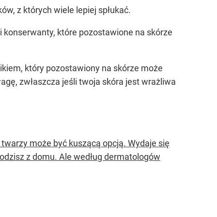
, z których wiele lepiej spłukać.
 i konserwanty, które pozostawione na skórze
nikiem, który pozostawiony na skórze może
gę, zwłaszcza jeśli twoja skóra jest wrażliwa
a twarzy może być kuszącą opcją. Wydaje się
ychodzisz z domu. Ale według dermatologów