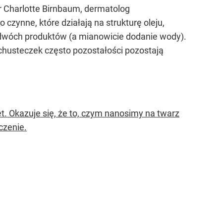
 Charlotte Birnbaum, dermatolog
czynne, które działają na strukturę oleju,
h dwóch produktów (a mianowicie dodanie wody).
husteczek często pozostałości pozostają
t. Okazuje się, że to, czym nanosimy na twarz
czenie.