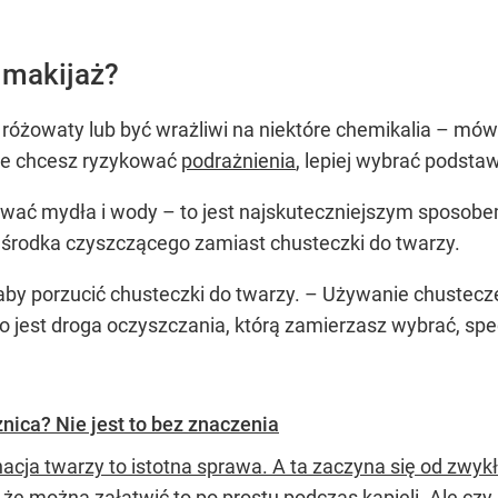
 makijaż?
 różowaty lub być wrażliwi na niektóre chemikalia – mów
nie chcesz ryzykować
podrażnienia
, lepiej wybrać podst
używać mydła i wody – to jest najskuteczniejszym sposo
o środka czyszczącego zamiast chusteczki do twarzy.
aby porzucić chusteczki do twarzy. – Używanie chustecze
o jest droga oczyszczania, którą zamierzasz wybrać, spe
nica? Nie jest to bez znaczenia
nacja twarzy to istotna sprawa. A ta zaczyna się od zwy
 że można załatwić to po prostu podczas kąpieli. Ale czy