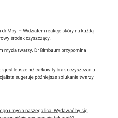
i dr Moy. – Widziałem reakcje skóry na każdą
awowy środek czyszczący.
bem mycia twarzy. Dr Birnbaum przypomina
k jest lepsze niż całkowity brak oczyszczania
cjalista sugeruje późniejsze
spłukanie
twarzy
kłego umycia naszego lica. Wydawać by się
 rzeczywiście powinno się tak robić?