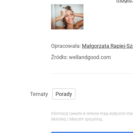
Opracowała:
Małgorzata Rapiej-S
Źródło:
wellandgood.com
Porady
Informacje zawarte w serwisie mają wyłącznie char
lekarskiej z lekarzem specjalistą.