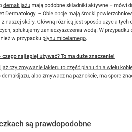
do
demakijażu
mają podobne składniki aktywne – mówi dr
et Dermatology. – Obie opcje mają środki powierzchniowo 
 z naszej skóry. Główną różnicą jest sposób użycia tyc
ych, spłukujemy zanieczyszczenia wodą. W przypadku c
ównież w przypadku
płynu micelarnego
.
 – czego najlepiej używać? To ma duże znaczenie!
jaż czy zmywanie lakieru to część planu dnia wielu kobie
o demakijażu, albo zmywacz na paznokcie, ma spore zna
eczkach są prawdopodobne