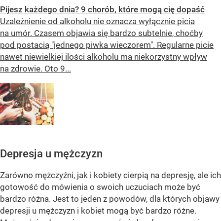
Pijesz każdego dnia? 9 chorób, które mogą cię dopaść
Uzależnienie od alkoholu nie oznacza wyłącznie picia
na umór. Czasem objawia się bardzo subtelnie, choćby
pod postacią "jednego piwka wieczorem". Regularne picie
nawet niewielkiej ilości alkoholu ma niekorzystny wpływ
na zdrowie. Oto 9...
Depresja u mężczyzn
Zarówno mężczyźni, jak i kobiety cierpią na depresję, ale ich
gotowość do mówienia o swoich uczuciach może być
bardzo różna. Jest to jeden z powodów, dla których objawy
depresji u mężczyzn i kobiet mogą być bardzo różne.