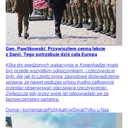
Gen. Pawlikowski: Przywiozłem cenną lekcję
z Danii. Tego potrzebuje dziś cała Europa
Kilka dni spędzonych wakacyjnie w Kopenhadze miało
być przede wszystkim odpoczynkiem. I rzeczywiście
było. Ale jak to często bywa, zawodowe doświadczenie
sprawia, że nawet podczas urlopu trudno całkowicie
przestać obserwować otaczającą rzeczywistość.
Zwłaszcza gdy przez wiele lat odpowiadało się za
bezpieczeństwo państwa.
Opinie i komentarze
Polityka
Kraj
Świat
Tylko u Nas