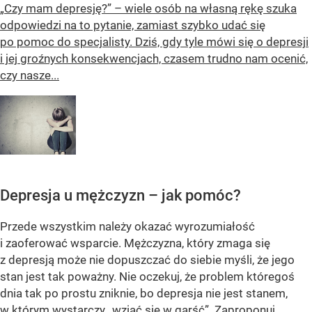
„Czy mam depresję?” – wiele osób na własną rękę szuka
odpowiedzi na to pytanie, zamiast szybko udać się
po pomoc do specjalisty. Dziś, gdy tyle mówi się o depresji
i jej groźnych konsekwencjach, czasem trudno nam ocenić,
czy nasze...
Depresja u mężczyzn – jak pomóc?
Przede wszystkim należy okazać wyrozumiałość
i zaoferować wsparcie. Mężczyzna, który zmaga się
z depresją może nie dopuszczać do siebie myśli, że jego
stan jest tak poważny. Nie oczekuj, że problem któregoś
dnia tak po prostu zniknie, bo depresja nie jest stanem,
w którym wystarczy „wziąć się w garść”. Zaproponuj