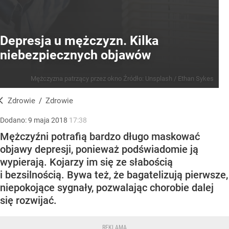
Depresja u mężczyzn. Kilka
niebezpiecznych objawów
Mężczyzna patrzący przez okno
Źródło:
Unsplash
/
Ethan Sykes
Zdrowie
/
Zdrowie
Dodano:
9
maja
2018
17:38
Mężczyźni potrafią bardzo długo maskować
objawy depresji, ponieważ podświadomie ją
wypierają. Kojarzy im się ze słabością
i bezsilnością. Bywa też, że bagatelizują pierwsze,
niepokojące sygnały, pozwalając chorobie dalej
się rozwijać.