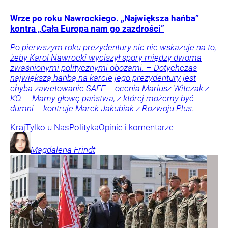
Wrze po roku Nawrockiego. „Największa hańba”
kontra „Cała Europa nam go zazdrości”
Po pierwszym roku prezydentury nic nie wskazuje na to,
żeby Karol Nawrocki wyciszył spory między dwoma
zwaśnionymi politycznymi obozami. – Dotychczas
największą hańbą na karcie jego prezydentury jest
chyba zawetowanie SAFE – ocenia Mariusz Witczak z
KO. – Mamy głowę państwa, z której możemy być
dumni – kontruje Marek Jakubiak z Rozwoju Plus.
Kraj
Tylko u Nas
Polityka
Opinie i komentarze
Magdalena
Frindt