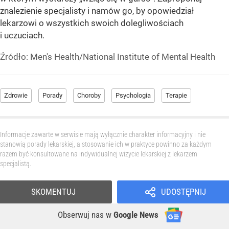
znalezienie specjalisty i namów go, by opowiedział
lekarzowi o wszystkich swoich dolegliwościach
i uczuciach.
Źródło:
Men's Health/National Institute of Mental Health
Zdrowie
Porady
Choroby
Psychologia
Terapie
Informacje zawarte w serwisie mają wyłącznie charakter informacyjny i nie
stanowią porady lekarskiej, a stosowanie ich w praktyce powinno za każdym
razem być konsultowane na indywidualnej wizycie lekarskiej z lekarzem
specjalistą.
SKOMENTUJ
UDOSTĘPNIJ
Obserwuj nas
w
Google News