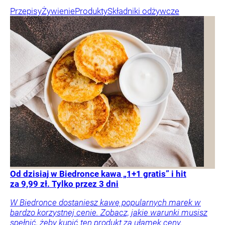
Przepisy
Żywienie
Produkty
Składniki odżywcze
Od dzisiaj w Biedronce kawa „1+1 gratis” i hit
za 9,99 zł. Tylko przez 3 dni
W Biedronce dostaniesz kawę popularnych marek w
bardzo korzystnej cenie. Zobacz, jakie warunki musisz
spełnić, żeby kupić ten produkt za ułamek ceny.