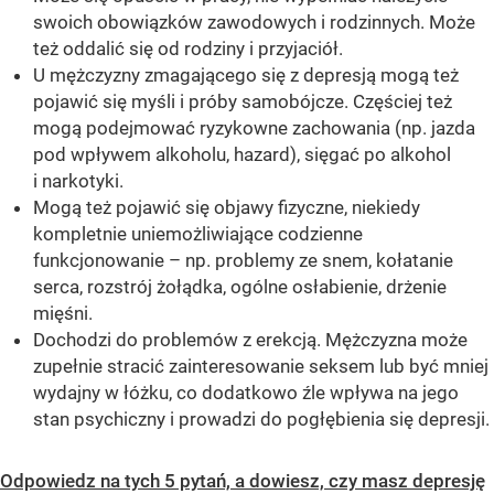
swoich obowiązków zawodowych i rodzinnych. Może
też oddalić się od rodziny i przyjaciół.
U mężczyzny zmagającego się z depresją mogą też
pojawić się myśli i próby samobójcze. Częściej też
mogą podejmować ryzykowne zachowania (np. jazda
pod wpływem alkoholu, hazard), sięgać po alkohol
i narkotyki.
Mogą też pojawić się objawy fizyczne, niekiedy
kompletnie uniemożliwiające codzienne
funkcjonowanie – np. problemy ze snem, kołatanie
serca, rozstrój żołądka, ogólne osłabienie, drżenie
mięśni.
Dochodzi do problemów z erekcją. Mężczyzna może
zupełnie stracić zainteresowanie seksem lub być mniej
wydajny w łóżku, co dodatkowo źle wpływa na jego
stan psychiczny i prowadzi do pogłębienia się depresji.
Odpowiedz na tych 5 pytań, a dowiesz, czy masz depresję