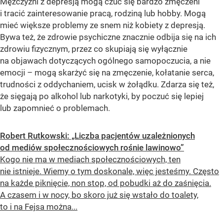
Mężczyźni z depresją mogą czuć się bardzo zmęczeni
i tracić zainteresowanie pracą, rodziną lub hobby. Mogą
mieć większe problemy ze snem niż kobiety z depresją.
Bywa też, że zdrowie psychiczne znacznie odbija się na ich
zdrowiu fizycznym, przez co skupiają się wyłącznie
na objawach dotyczących ogólnego samopoczucia, a nie
emocji – mogą skarżyć się na zmęczenie, kołatanie serca,
trudności z oddychaniem, ucisk w żołądku. Zdarza się też,
że sięgają po alkohol lub narkotyki, by poczuć się lepiej
lub zapomnieć o problemach.
Robert Rutkowski: „Liczba pacjentów uzależnionych
od mediów społecznościowych rośnie lawinowo”
Kogo nie ma w mediach społecznościowych, ten
nie istnieje. Wiemy o tym doskonale, więc jesteśmy. Często
na każde piknięcie, non stop, od pobudki aż do zaśnięcia.
A czasem i w nocy, bo skoro już się wstało do toalety,
to i na Fejsa można...