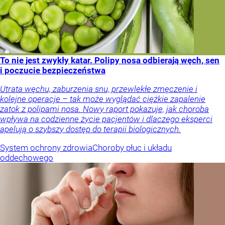
To nie jest zwykły katar. Polipy nosa odbierają węch, sen
i poczucie bezpieczeństwa
Utrata węchu, zaburzenia snu, przewlekłe zmęczenie i
kolejne operacje – tak może wyglądać ciężkie zapalenie
zatok z polipami nosa. Nowy raport pokazuje, jak choroba
wpływa na codzienne życie pacjentów i dlaczego eksperci
apelują o szybszy dostęp do terapii biologicznych.
System ochrony zdrowia
Choroby płuc i układu
oddechowego