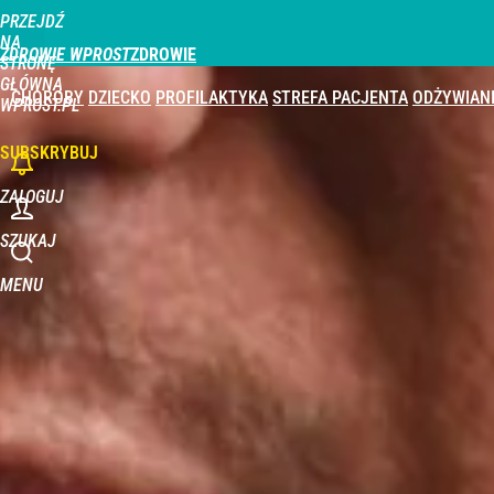
PRZEJDŹ
Udostępnij
0
Skomentuj
NA
ZDROWIE WPROST
STRONĘ
GŁÓWNĄ
CHOROBY
DZIECKO
PROFILAKTYKA
STREFA PACJENTA
ODŻYWIAN
WPROST.PL
SUBSKRYBUJ
ZALOGUJ
SZUKAJ
MENU