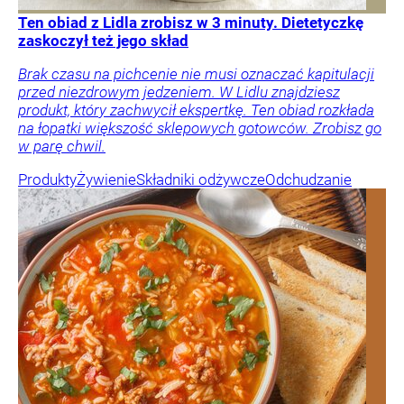
Ten obiad z Lidla zrobisz w 3 minuty. Dietetyczkę
zaskoczył też jego skład
Brak czasu na pichcenie nie musi oznaczać kapitulacji
przed niezdrowym jedzeniem. W Lidlu znajdziesz
produkt, który zachwycił ekspertkę. Ten obiad rozkłada
na łopatki większość sklepowych gotowców. Zrobisz go
w parę chwil.
Produkty
Żywienie
Składniki odżywcze
Odchudzanie