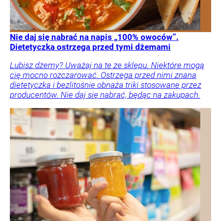
Nie daj się nabrać na napis „100% owoców”.
Dietetyczka ostrzega przed tymi dżemami
Lubisz dżemy? Uważaj na te ze sklepu. Niektóre mogą
cię mocno rozczarować. Ostrzega przed nimi znana
dietetyczka i bezlitośnie obnaża triki stosowane przez
producentów. Nie daj się nabrać, będąc na zakupach.