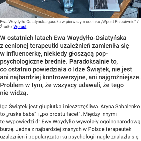
Ewa Woydyłło-Osiatyńska gościła w pierwszym odcinku „Wpost Przeciwnie”
/
Źródło:
Wprost
W ostatnich latach Ewa Woydyłło-Osiatyńska
z cenionej terapeutki uzależnień zamieniła się
w influencerkę, niekiedy głoszącą pop-
psychologiczne brednie. Paradoksalnie to,
co ostatnio powiedziała o Idze Świątek, nie jest
ani najbardziej kontrowersyjne, ani najgroźniejsze.
Problem w tym, że wszyscy udawali, że tego
nie widzą.
Iga Świątek jest głupiutka i nieszczęśliwa. Aryna Sabalenko
to „ruska baba” i „po prostu facet”. Między innymi
te wypowiedzi dr Ewy Woydyłło wywołały ogólnonarodową
burzę. Jedna z najbardziej znanych w Polsce terapeutek
uzależnień i popularyzatorka psychologii nagle znalazła się