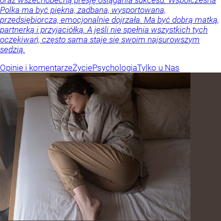
oraz wszechobecną presję osiągania sukcesu. Współczesna
Polka ma być piękna, zadbana, wysportowana,
przedsiębiorcza, emocjonalnie dojrzała. Ma być dobrą matką,
partnerką i przyjaciółką. A jeśli nie spełnia wszystkich tych
oczekiwań, często sama staje się swoim najsurowszym
sędzią.
Opinie i komentarze
Życie
Psychologia
Tylko u Nas