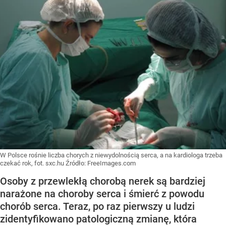
W Polsce rośnie liczba chorych z niewydolnością serca, a na kardiologa trzeba
czekać rok, fot. sxc.hu
Źródło:
FreeImages.com
Osoby z przewlekłą chorobą nerek są bardziej
narażone na choroby serca i śmierć z powodu
chorób serca. Teraz, po raz pierwszy u ludzi
zidentyfikowano patologiczną zmianę, która