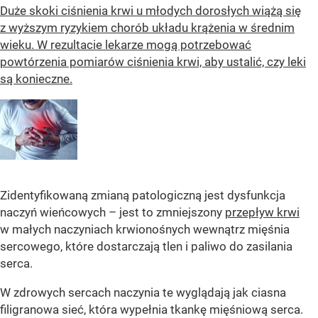
Duże skoki ciśnienia krwi u młodych dorosłych wiążą się
z wyższym ryzykiem chorób układu krążenia w średnim
wieku. W rezultacie lekarze mogą potrzebować
powtórzenia pomiarów ciśnienia krwi, aby ustalić, czy leki
są konieczne.
Zidentyfikowaną zmianą patologiczną jest dysfunkcja
naczyń wieńcowych – jest to zmniejszony
przepływ krwi
w małych naczyniach krwionośnych wewnątrz mięśnia
sercowego, które dostarczają tlen i paliwo do zasilania
serca.
W zdrowych sercach naczynia te wyglądają jak ciasna
filigranowa sieć, która wypełnia tkankę mięśniową serca.