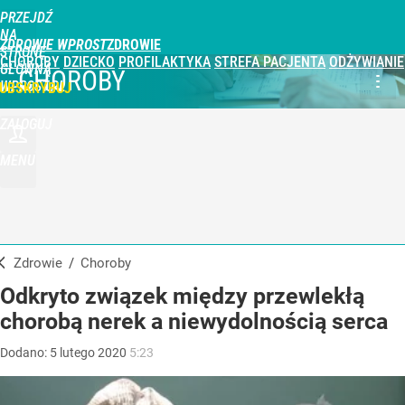
PRZEJDŹ
NA
ZDROWIE WPROST
STRONĘ
CHOROBY
DZIECKO
PROFILAKTYKA
STREFA PACJENTA
ODŻYWIANIE
GŁÓWNĄ
CHOROBY
WPROST.PL
UBSKRYBUJ
ZALOGUJ
MENU
Zdrowie
/
Choroby
Odkryto związek między przewlekłą
chorobą nerek a niewydolnością serca
Dodano:
5
lutego
2020
5:23