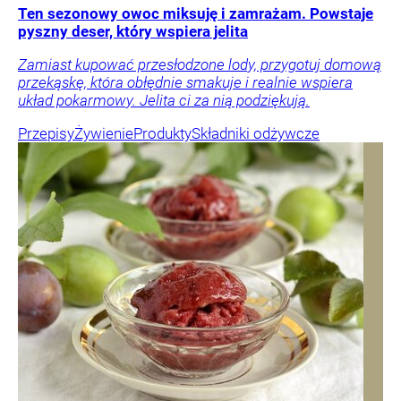
Ten sezonowy owoc miksuję i zamrażam. Powstaje
pyszny deser, który wspiera jelita
Zamiast kupować przesłodzone lody, przygotuj domową
przekąskę, która obłędnie smakuje i realnie wspiera
układ pokarmowy. Jelita ci za nią podziękują.
Przepisy
Żywienie
Produkty
Składniki odżywcze