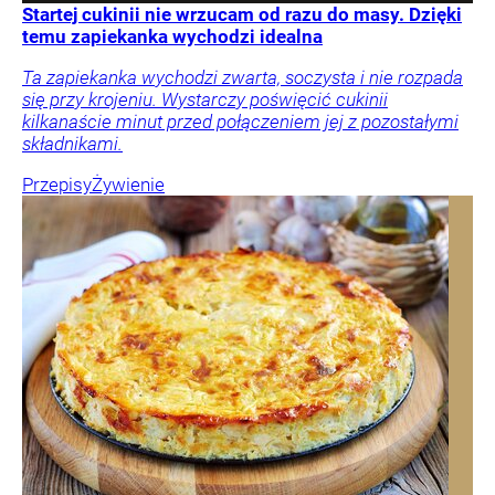
Startej cukinii nie wrzucam od razu do masy. Dzięki
temu zapiekanka wychodzi idealna
Ta zapiekanka wychodzi zwarta, soczysta i nie rozpada
się przy krojeniu. Wystarczy poświęcić cukinii
kilkanaście minut przed połączeniem jej z pozostałymi
składnikami.
Przepisy
Żywienie