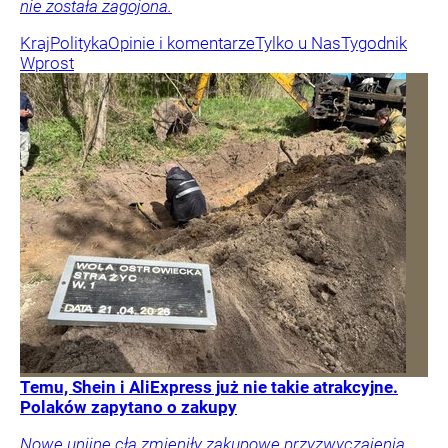
nie została zagojona.
Kraj
Polityka
Opinie i komentarze
Tylko u Nas
Tygodnik
Wprost
Temu, Shein i AliExpress już nie takie atrakcyjne.
Polaków zapytano o zakupy
Nowe unijne cła zmieniły zakupowe przyzwyczajenia