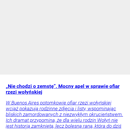
„Nie chodzi o zemstę”. Mocny apel w sprawie ofiar
rzezi wołyńskiej
W Buenos Aires potomkowie ofiar rzezi wołyńskiej
wciąż pokazują rodzinne zdjęcia i listy, wspominając
bliskich zamordowanych z niezwykłym okrucieństwem.
Ich dramat przypomina, że dla wielu rodzin Wołyń nie
jest historią zamkniętą, lecz bolesną raną, która do dziś