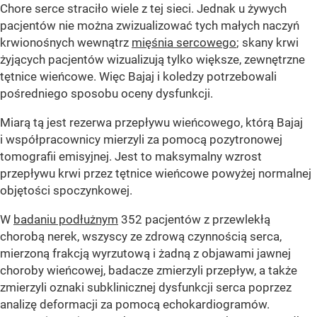
Chore serce straciło wiele z tej sieci. Jednak u żywych
pacjentów nie można zwizualizować tych małych naczyń
krwionośnych wewnątrz
mięśnia sercowego
; skany krwi
żyjących pacjentów wizualizują tylko większe, zewnętrzne
tętnice wieńcowe. Więc Bajaj i koledzy potrzebowali
pośredniego sposobu oceny dysfunkcji.
Miarą tą jest rezerwa przepływu wieńcowego, którą Bajaj
i współpracownicy mierzyli za pomocą pozytronowej
tomografii emisyjnej. Jest to maksymalny wzrost
przepływu krwi przez tętnice wieńcowe powyżej normalnej
objętości spoczynkowej.
W
badaniu podłużnym
352 pacjentów z przewlekłą
chorobą nerek, wszyscy ze zdrową czynnością serca,
mierzoną frakcją wyrzutową i żadną z objawami jawnej
choroby wieńcowej, badacze zmierzyli przepływ, a także
zmierzyli oznaki subklinicznej dysfunkcji serca poprzez
analizę deformacji za pomocą echokardiogramów.