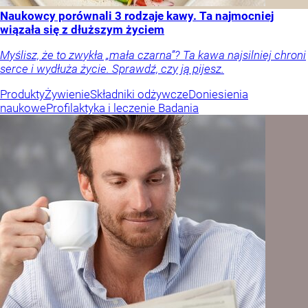
Naukowcy porównali 3 rodzaje kawy. Ta najmocniej
wiązała się z dłuższym życiem
Myślisz, że to zwykła „mała czarna”? Ta kawa najsilniej chroni
serce i wydłuża życie. Sprawdź, czy ją pijesz.
Produkty
Żywienie
Składniki odżywcze
Doniesienia
naukowe
Profilaktyka i leczenie
Badania