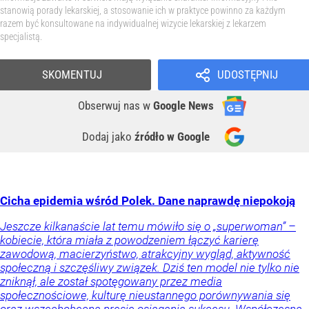
stanowią porady lekarskiej, a stosowanie ich w praktyce powinno za każdym
razem być konsultowane na indywidualnej wizycie lekarskiej z lekarzem
specjalistą.
SKOMENTUJ
UDOSTĘPNIJ
Obserwuj nas
w
Google News
Dodaj jako
źródło w Google
Cicha epidemia wśród Polek. Dane naprawdę niepokoją
Jeszcze kilkanaście lat temu mówiło się o „superwoman” –
kobiecie, która miała z powodzeniem łączyć karierę
zawodową, macierzyństwo, atrakcyjny wygląd, aktywność
społeczną i szczęśliwy związek. Dziś ten model nie tylko nie
zniknął, ale został spotęgowany przez media
społecznościowe, kulturę nieustannego porównywania się