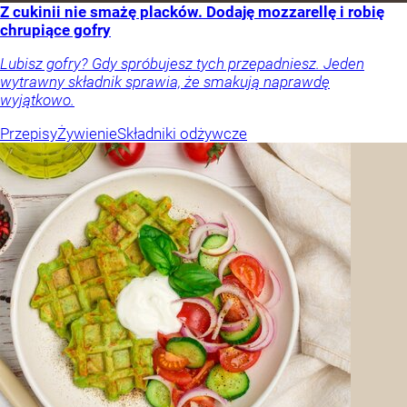
Z cukinii nie smażę placków. Dodaję mozzarellę i robię
chrupiące gofry
Lubisz gofry? Gdy spróbujesz tych przepadniesz. Jeden
wytrawny składnik sprawia, że smakują naprawdę
wyjątkowo.
Przepisy
Żywienie
Składniki odżywcze