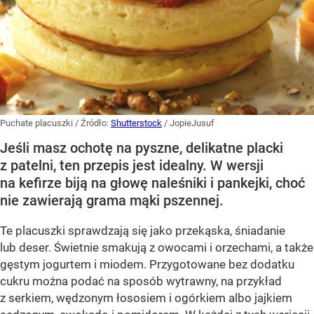
Puchate placuszki
/ Źródło:
Shutterstock
/
JopieJusuf
Jeśli masz ochotę na pyszne, delikatne placki
z patelni, ten przepis jest idealny. W wersji
na kefirze biją na głowę naleśniki i pankejki, choć
nie zawierają grama mąki pszennej.
Te placuszki sprawdzają się jako przekąska, śniadanie
lub deser. Świetnie smakują z owocami i orzechami, a także
gęstym jogurtem i miodem. Przygotowane bez dodatku
cukru można podać na sposób wytrawny, na przykład
z serkiem, wędzonym łososiem i ogórkiem albo jajkiem