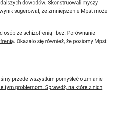
a dalszych dowodów. Skonstruowali myszy
wynik sugerował, że zmniejszenie Mpst może
osób ze schizofrenią i bez. Porównanie
frenią
. Okazało się również, że poziomy Mpst
nniśmy przede wszystkim pomyśleć o zmianie
e tym problemom. Sprawdź, na które z nich