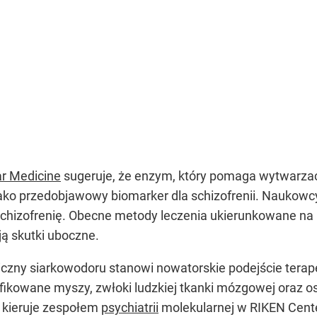
r Medicine
sugeruje, że enzym, który pomaga wytwarzać
jako przedobjawowy biomarker dla schizofrenii. Naukowc
 schizofrenię. Obecne metody leczenia ukierunkowane n
ą skutki uboczne.
iczny siarkowodoru stanowi nowatorskie podejście terap
ikowane myszy, zwłoki ludzkiej tkanki mózgowej oraz oso
y kieruje zespołem
psychiatrii
molekularnej w RIKEN Center 