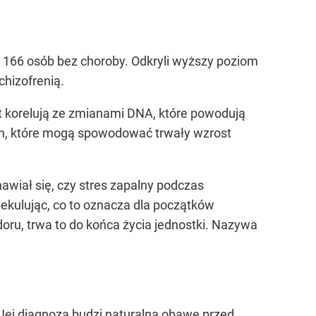
i 166 osób bez choroby. Odkryli wyższy poziom
chizofrenią.
t korelują ze zmianami DNA, które powodują
ch, które mogą spowodować trwały wzrost
nawiał się, czy stres zapalny podczas
ekulując, co to oznacza dla początków
oru, trwa to do końca życia jednostki. Nazywa
 Jej diagnoza budzi naturalną obawę przed