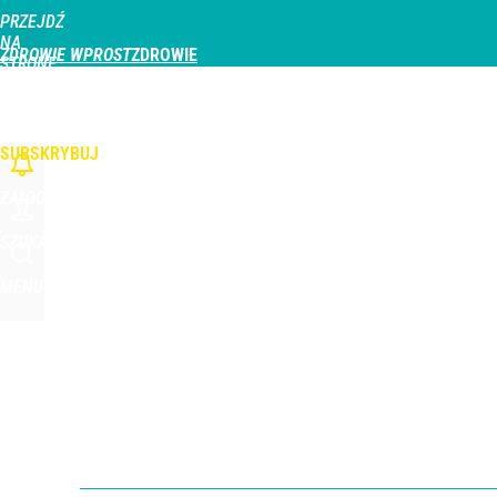
PRZEJDŹ
Udostępnij
1
Skomentuj
NA
ZDROWIE WPROST
STRONĘ
GŁÓWNĄ
CHOROBY
DZIECKO
PROFILAKTYKA
STREFA PACJENTA
ODŻYWIAN
WPROST.PL
SUBSKRYBUJ
ZALOGUJ
SZUKAJ
MENU