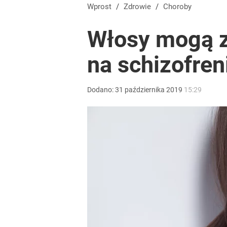
Wprost
/
Zdrowie
/
Choroby
Włosy mogą zd
na schizofre
Dodano:
31
października
2019
15:29