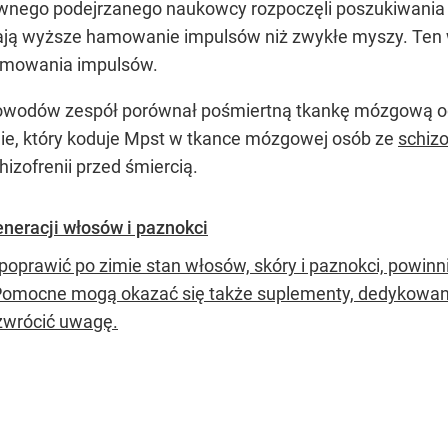
łównego podejrzanego naukowcy rozpoczęli poszukiwani
ają wyższe hamowanie impulsów niż zwykłe myszy. Ten 
amowania impulsów.
owodów zespół porównał pośmiertną tkankę mózgową od 
enie, który koduje Mpst w tkance mózgowej osób ze
schizo
izofrenii przed śmiercią.
neracji włosów i paznokci
poprawić po zimie stan włosów, skóry i paznokci, powi
 Pomocne mogą okazać się także suplementy, dedykowan
zwrócić uwagę.