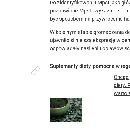
Po zidentyfikowaniu Mpst jako g
pozbawione Mpst i wykazali, że m
być sposobem na przywrócenie h
W kolejnym etapie gromadzenia d
ujawniło silniejszą ekspresję w g
odpowiadały nasileniu objawów sch
Suplementy diety, pomocne w rege
Chcąc 
diety.
warto 