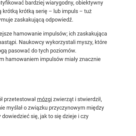
ntyfikować bardziej wiarygodny, obiektywny
krótką krótką serię – lub impuls – tuż
rzymuje zaskakującą odpowiedź.
niejsze hamowanie impulsów; ich zaskakująca
nastąpi. Naukowcy wykorzystali myszy, które
mogą pasować do tych poziomów.
kim hamowaniem impulsów miały znacznie
ół przetestował
mózgi
zwierząt i stwierdził,
 nie myślał o związku przyczynowym między
wiedzieć się, jak to się dzieje i czy