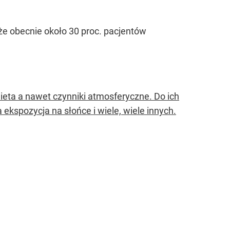
e obecnie około 30 proc. pacjentów
ieta a nawet czynniki atmosferyczne. Do ich
a ekspozycja na słońce i wiele, wiele innych.