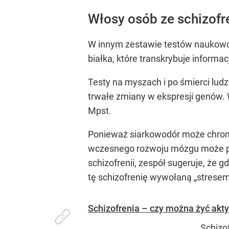
Włosy osób ze schizofr
W innym zestawie testów naukowc
białka, które transkrybuje informa
Testy na myszach i po śmierci lu
trwałe zmiany w ekspresji genów.
Mpst.
Ponieważ siarkowodór może chro
wczesnego rozwoju mózgu może prz
schizofrenii, zespół sugeruje, że
tę schizofrenię wywołaną „strese
Schizofrenia – czy można żyć akty
Schizo