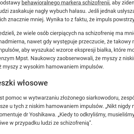
podstawy
behawioralnego markera schizofrenii
, aby zide
zi zaskakuje nagły wybuch hałasu. Jeśli jednak usłyszą 
ich znacznie mniej. Wynika to z faktu, że impuls powst
edzieli, że wiele osób cierpiących na schizofrenię ma m
t nadmierna, nawet gdy występuje przeczucie, że takowy 
pulsów, aby wyszukać wzorce ekspresji białka, które 
 enzym Mpst. Naukowcy zaobserwowali, że myszy z nis
ż myszy z wysokim hamowaniem impulsów.
eszki włosowe
 jest pomoc w wytwarzaniu złożonego siarkowodoru, zesp
sze u tych z niskim hamowaniem impulsów. „Nikt nigdy
mentuje dr Yoshikawa. „Kiedy to odkryliśmy, musieliśmy do
iwe w przypadku ludzi ze schizofrenią”.