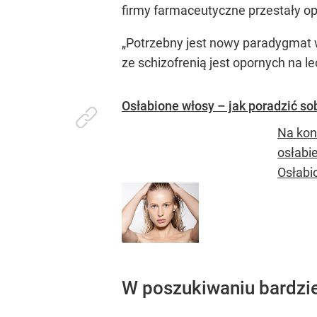
firmy farmaceutyczne przestały o
„Potrzebny jest nowy paradygmat 
ze schizofrenią jest opornych na 
Osłabione włosy – jak poradzić s
Na kon
osłabie
Osłabio
W poszukiwaniu bardzi