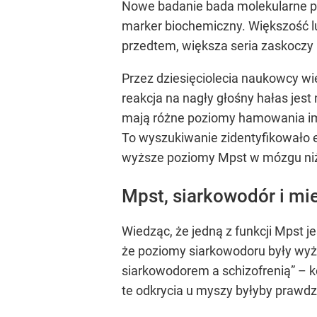
Nowe badanie bada molekularne 
marker biochemiczny. Większość lud
przedtem, większa seria zaskoczy 
Przez dziesięciolecia naukowcy wi
reakcja na nagły głośny hałas jes
mają różne poziomy hamowania im
To wyszukiwanie zidentyfikowało
wyższe poziomy Mpst w mózgu ni
Mpst, siarkowodór i mi
Wiedząc, że jedną z funkcji Mpst
że poziomy siarkowodoru były wyż
siarkowodorem a schizofrenią” – ko
te odkrycia u myszy byłyby prawdz