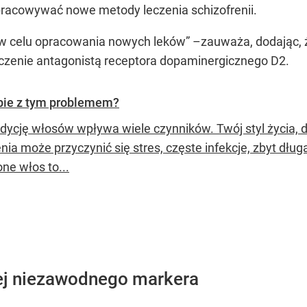
pracowywać nowe metody leczenia schizofrenii.
w celu opracowania nowych leków” –zauważa, dodając, ż
leczenie antagonistą receptora dopaminergicznego D2.
obie z tym problemem?
dycję włosów wpływa wiele czynników. Twój styl życia, d
nia może przyczynić się stres, częste infekcje, zbyt dług
ne włos to...
ej niezawodnego markera