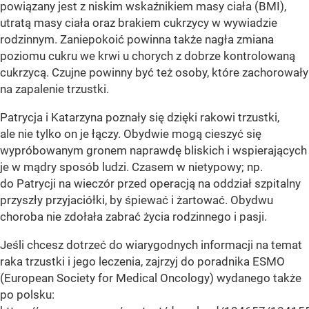
powiązany jest z niskim wskaźnikiem masy ciała (BMI),
utratą masy ciała oraz brakiem cukrzycy w wywiadzie
rodzinnym. Zaniepokoić powinna także nagła zmiana
poziomu cukru we krwi u chorych z dobrze kontrolowaną
cukrzycą. Czujne powinny być też osoby, które zachorowały
na zapalenie trzustki.
Patrycja i Katarzyna poznały się dzięki rakowi trzustki,
ale nie tylko on je łączy. Obydwie mogą cieszyć się
wypróbowanym gronem naprawdę bliskich i wspierających
je w mądry sposób ludzi. Czasem w nietypowy; np.
do Patrycji na wieczór przed operacją na oddział szpitalny
przyszły przyjaciółki, by śpiewać i żartować. Obydwu
choroba nie zdołała zabrać życia rodzinnego i pasji.
Jeśli chcesz dotrzeć do wiarygodnych informacji na temat
raka trzustki i jego leczenia, zajrzyj do poradnika ESMO
(European Society for Medical Oncology) wydanego także
po polsku: