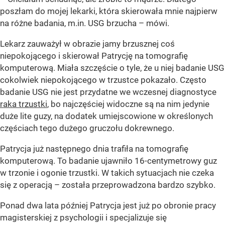
poszłam do mojej lekarki, która skierowała mnie najpierw
na różne badania, m.in. USG brzucha – mówi.
Lekarz zauważył w obrazie jamy brzusznej coś
niepokojącego i skierował Patrycję na tomografię
komputerową. Miała szczęście o tyle, że u niej badanie USG
cokolwiek niepokojącego w trzustce pokazało. Często
badanie USG nie jest przydatne we wczesnej diagnostyce
raka trzustki
, bo najczęściej widoczne są na nim jedynie
duże lite guzy, na dodatek umiejscowione w określonych
częściach tego dużego gruczołu dokrewnego.
Patrycja już następnego dnia trafiła na tomografię
komputerową. To badanie ujawniło 16-centymetrowy guz
w trzonie i ogonie trzustki. W takich sytuacjach nie czeka
się z operacją – została przeprowadzona bardzo szybko.
Ponad dwa lata później Patrycja jest już po obronie pracy
magisterskiej z psychologii i specjalizuje się