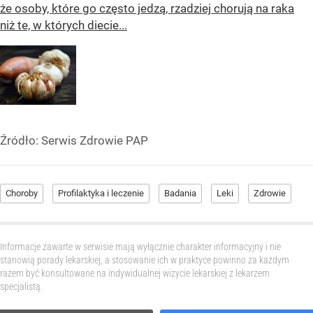
że osoby, które go często jedzą, rzadziej chorują na raka
niż te, w których diecie...
Źródło:
Serwis Zdrowie PAP
Choroby
Profilaktyka i leczenie
Badania
Leki
Zdrowie
Informacje zawarte w serwisie mają wyłącznie charakter informacyjny i nie
stanowią porady lekarskiej, a stosowanie ich w praktyce powinno za każdym
razem być konsultowane na indywidualnej wizycie lekarskiej z lekarzem
specjalistą.