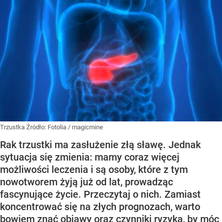
Trzustka
Źródło:
Fotolia
/
magicmine
Rak trzustki ma zasłużenie złą sławę. Jednak
sytuacja się zmienia: mamy coraz więcej
możliwości leczenia i są osoby, które z tym
nowotworem żyją już od lat, prowadząc
fascynujące życie. Przeczytaj o nich. Zamiast
koncentrować się na złych prognozach, warto
bowiem znać objawy oraz czynniki ryzyka, by móc