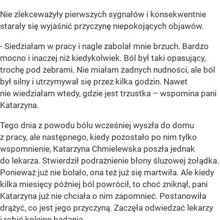
Nie zlekceważyły pierwszych sygnałów i konsekwentnie
starały się wyjaśnić przyczynę niepokojących objawów.
- Siedziałam w pracy i nagle zabolał mnie brzuch. Bardzo
mocno i inaczej niż kiedykolwiek. Ból był taki opasujący,
trochę pod żebrami. Nie miałam żadnych nudności, ale ból
był silny i utrzymywał się przez kilka godzin. Nawet
nie wiedziałam wtedy, gdzie jest trzustka – wspomina pani
Katarzyna.
Tego dnia z powodu bólu wcześniej wyszła do domu
z pracy, ale następnego, kiedy pozostało po nim tylko
wspomnienie, Katarzyna Chmielewska poszła jednak
do lekarza. Stwierdził podrażnienie błony śluzowej żołądka.
Ponieważ już nie bolało, ona też już się martwiła. Ale kiedy
kilka miesięcy później ból powrócił, to choć zniknął, pani
Katarzyna już nie chciała o nim zapomnieć. Postanowiła
drążyć, co jest jego przyczyną. Zaczęła odwiedzać lekarzy
i robić kolejne badania.