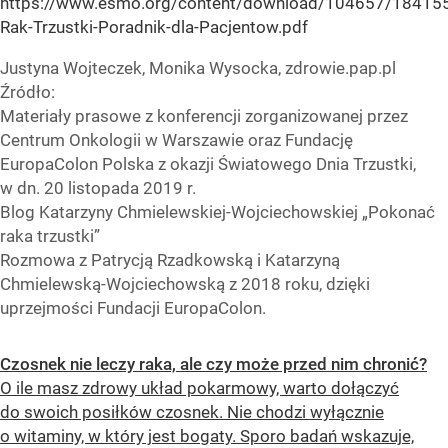
https://www.esmo.org/content/download/104657/1841551
Rak-Trzustki-Poradnik-dla-Pacjentow.pdf
Justyna Wojteczek, Monika Wysocka, zdrowie.pap.pl
Źródło:
Materiały prasowe z konferencji zorganizowanej przez
Centrum Onkologii w Warszawie oraz Fundację
EuropaColon Polska z okazji Światowego Dnia Trzustki,
w dn. 20 listopada 2019 r.
Blog Katarzyny Chmielewskiej-Wojciechowskiej „Pokonać
raka trzustki”
Rozmowa z Patrycją Rzadkowską i Katarzyną
Chmielewską-Wojciechowską z 2018 roku, dzięki
uprzejmości Fundacji EuropaColon.
Czosnek nie leczy raka, ale czy może przed nim chronić?
O ile masz zdrowy układ pokarmowy, warto dołączyć
do swoich posiłków czosnek. Nie chodzi wyłącznie
o witaminy, w który jest bogaty. Sporo badań wskazuje,