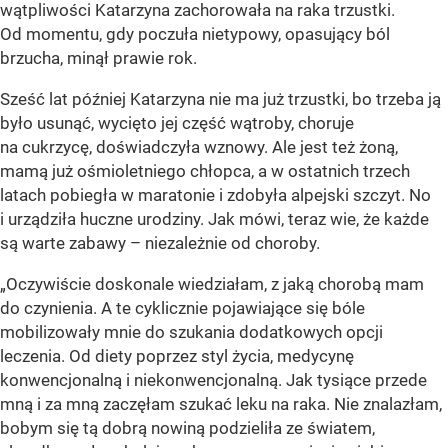
wątpliwości Katarzyna zachorowała na raka trzustki.
Od momentu, gdy poczuła nietypowy, opasujący ból
brzucha, minął prawie rok.
Sześć lat później Katarzyna nie ma już trzustki, bo trzeba ją
było usunąć, wycięto jej część wątroby, choruje
na cukrzycę, doświadczyła wznowy. Ale jest też żoną,
mamą już ośmioletniego chłopca, a w ostatnich trzech
latach pobiegła w maratonie i zdobyła alpejski szczyt. No
i urządziła huczne urodziny. Jak mówi, teraz wie, że każde
są warte zabawy – niezależnie od choroby.
„Oczywiście doskonale wiedziałam, z jaką chorobą mam
do czynienia. A te cyklicznie pojawiające się bóle
mobilizowały mnie do szukania dodatkowych opcji
leczenia. Od diety poprzez styl życia, medycynę
konwencjonalną i niekonwencjonalną. Jak tysiące przede
mną i za mną zaczęłam szukać leku na raka. Nie znalazłam,
bobym się tą dobrą nowiną podzieliła ze światem,