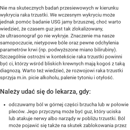
Nie ma skutecznych badań przesiewowych w kierunku
wykrycia raka trzustki. We wczesnym wykryciu może
jednak pomóc badanie USG jamy brzusznej, choć warto
wiedzieć, że czasem guz jest tak zlokalizowany,
że ultrasonograf go nie wykryje. Znaczenie ma nasze
samopoczucie, nietypowe bóle oraz pewne odchylenia
parametrów krwi (np. podwyższone miano bilirubiny).
Szczególnie ostrożni w kontekście raka trzustki powinni
być ci, którzy wśród bliskich krewnych mają kogoś z taką
diagnozą. Warto też wiedzieć, że rozwojowi raka trzustki
sprzyja m.in. picie alkoholu, palenie tytoniu i otyłość.
Należy udać się do lekarza, gdy:
odczuwamy ból w górnej części brzucha lub w połowie
pleców. Jego przyczyną może być guz, który uciska
lub atakuje nerwy albo narządy w pobliżu trzustki. Ból
może pojawić się także na skutek zablokowania przez