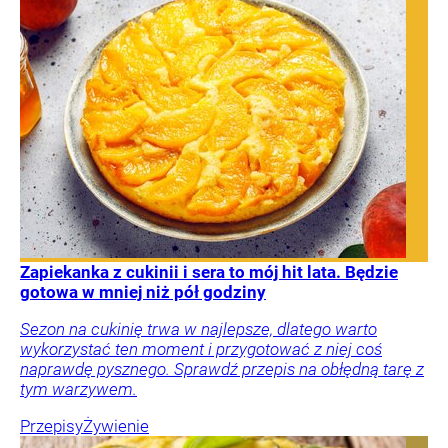
Zapiekanka z cukinii i sera to mój hit lata. Będzie
gotowa w mniej niż pół godziny
Sezon na cukinię trwa w najlepsze, dlatego warto
wykorzystać ten moment i przygotować z niej coś
naprawdę pysznego. Sprawdź przepis na obłędną tarę z
tym warzywem.
Przepisy
Żywienie