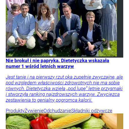
Nie brokuł i nie papryka. Dietetyczka wskazała
numer 1 wśród letnich warzyw
Jest tanie i na pierwszy rzut oka zupełnie zwyczajne, ale
pod względem właściwości zdrowotnych nie ma sobie
równych. Dietetyczka wzięła „pod lupę” letnie przysmaki
i stworzyła ranking najzdrowszych warzyw. Zwycięzca
zestawienia to genialny pogromca kalorii.
Produkty
Żywienie
Odchudzanie
Składniki odżywcze