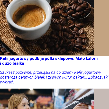
Kefir jogurtowy podbija półki sklepowe. Mało kalorii
i dużo białka
Szukasz pożywnej przekąski na co dzień? Kefir jogurtowy
dostarcza cennych białek i żywych kultur bakterii. Zobacz jaki
wybrać.