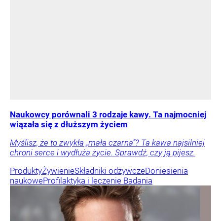
Naukowcy porównali 3 rodzaje kawy. Ta najmocniej
wiązała się z dłuższym życiem
Myślisz, że to zwykła „mała czarna”? Ta kawa najsilniej
chroni serce i wydłuża życie. Sprawdź, czy ją pijesz.
Produkty
Żywienie
Składniki odżywcze
Doniesienia
naukowe
Profilaktyka i leczenie
Badania