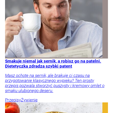
Smakuje niemal jak sernik, a robisz go na patelni.
Dietetyczka zdradza szybki patent
Masz ochotę na sernik, ale brakuje ci czasu na
przygotowanie klasycznego wypieku? Ten prosty
przepis pozwala stworzyć puszysty i kremowy omlet o
smaku ulubionego deseru.
Przepisy
Żywienie