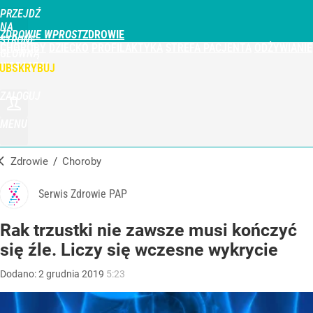
PRZEJDŹ
NA
ZDROWIE WPROST
STRONĘ
CHOROBY
DZIECKO
PROFILAKTYKA
STREFA PACJENTA
ODŻYWIANIE
GŁÓWNĄ
WPROST.PL
UBSKRYBUJ
ZALOGUJ
MENU
Zdrowie
/
Choroby
Serwis Zdrowie PAP
Rak trzustki nie zawsze musi kończyć
się źle. Liczy się wczesne wykrycie
Dodano:
2
grudnia
2019
5:23