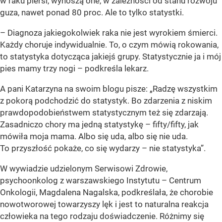
w raku piersi, wynoszą one, w zależności od stanu rozwoju
guza, nawet ponad 80 proc. Ale to tylko statystki.
– Diagnoza jakiegokolwiek raka nie jest wyrokiem śmierci.
Każdy choruje indywidualnie. To, o czym mówią rokowania,
to statystyka dotycząca jakiejś grupy. Statystycznie ja i mój
pies mamy trzy nogi – podkreśla lekarz.
A pani Katarzyna na swoim blogu pisze: „Radzę wszystkim
z pokorą podchodzić do statystyk. Bo zdarzenia z niskim
prawdopodobieństwem statystycznym też się zdarzają.
Zasadniczo chory ma jedną statystykę – fifty/fifty, jak
mówiła moja mama. Albo się uda, albo się nie uda.
To przyszłość pokaże, co się wydarzy – nie statystyka”.
W wywiadzie udzielonym Serwisowi Zdrowie,
psychoonkolog z warszawskiego Instytutu – Centrum
Onkologii, Magdalena Nagalska, podkreślała, że chorobie
nowotworowej towarzyszy lęk i jest to naturalna reakcja
człowieka na tego rodzaju doświadczenie. Różnimy się