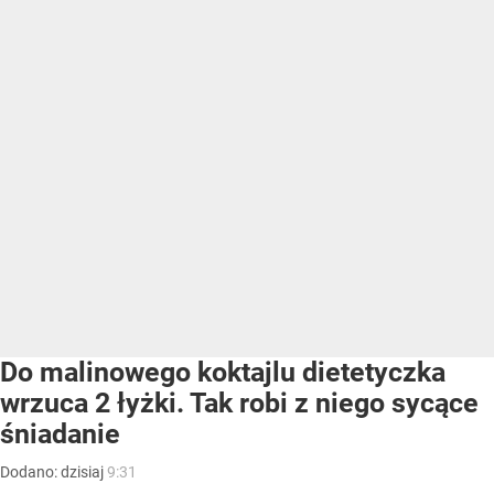
Do malinowego koktajlu dietetyczka
wrzuca 2 łyżki. Tak robi z niego sycące
śniadanie
Dodano:
dzisiaj
9:31