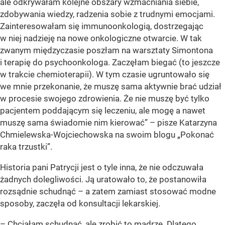
ale odkrywałam kolejne obszary wzmacniania siebie,
zdobywania wiedzy, radzenia sobie z trudnymi emocjami.
Zainteresowałam się immunoonkologią, dostrzegając
w niej nadzieję na nowe onkologiczne otwarcie. W tak
zwanym międzyczasie poszłam na warsztaty Simontona
i terapię do psychoonkologa. Zaczęłam biegać (to jeszcze
w trakcie chemioterapii). W tym czasie ugruntowało się
we mnie przekonanie, że muszę sama aktywnie brać udział
w procesie swojego zdrowienia. Że nie muszę być tylko
pacjentem poddającym się leczeniu, ale mogę a nawet
muszę sama świadomie nim kierować” – pisze Katarzyna
Chmielewska-Wojciechowska na swoim blogu „Pokonać
raka trzustki”.
Historia pani Patrycji jest o tyle inna, że nie odczuwała
żadnych dolegliwości. Ją uratowało to, że postanowiła
rozsądnie schudnąć – a zatem zamiast stosować modne
sposoby, zaczęła od konsultacji lekarskiej.
– Chciałam schudnąć, ale zrobić to mądrze. Dlatego