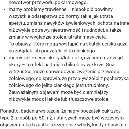
nowotwór przewodu pokarmowego.
mamy problemy trawienne – niepokoić powinny
wszystkie odstępstwa od normy takie jak utrata
apetytu, zmiana nawyków żywieniowych, ochota na inne
niż zwykle potrawy, niestrawność i nudności, a także
zmiany w wyglądzie stolca, utrata masy ciała.
To objawy, które mogą wystąpić na skutek ucisku guza
na żołądek lub początek jelita cienkiego.
mamy zażółcenie skóry i/lub oczu, czasem też świąd
skóry – to efekt nadmiaru bilirubiny we krwi. Guz
w trzustce może spowodować zwężenie przewodu
żółciowego, co sprawia, że przepływ żółci z pęcherzyka
żółciowego do jelita cienkiego jest utrudniony.
Zauważalnym objawem może być ciemniejszy
niż zwykle mocz i lekkie lub tłuszczowe stolce.
Ponadto, badania wskazują, że nagły początek cukrzycy
typu 2. u osób po 50. r.ż. i starszych może być wczesnym
objawem raka trzustki, szczególnie wtedy, kiedy objaw ten