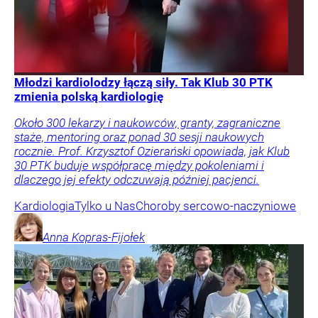
Młodzi kardiolodzy łączą siły. Tak Klub 30 PTK
zmienia polską kardiologię
Około 300 lekarzy i naukowców, granty, zagraniczne
staże, mentoring oraz ponad 30 sesji naukowych
rocznie. Prof. Krzysztof Ozierański opowiada, jak Klub
30 PTK buduje współpracę między pokoleniami i
dlaczego jej efekty odczuwają później pacjenci.
Kardiologia
Tylko u Nas
Choroby sercowo-naczyniowe
Anna
Kopras-Fijołek