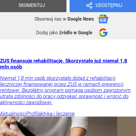
SKOMENTUJ
UDOSTĘPNIJ
Obserwuj nas
w
Google News
Dodaj jako
źródło w Google
ZUS finansuje rehabilitację. Skorzystało już niemal 1,8
mln osób
Niemal 1,8 mln osób skorzystało dotąd z rehabilitacji
leczniczej finansowanej przez ZUS w ramach prewencji
rentowej. Bezpłatny program pomaga osobom zagrożonym
utratą zdolności do pracy odzyskać sprawność i wrócić do
aktywności zawodowej.
Aktualności
Profilaktyka i leczenie