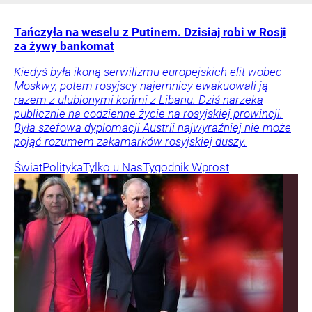
Tańczyła na weselu z Putinem. Dzisiaj robi w Rosji
za żywy bankomat
Kiedyś była ikoną serwilizmu europejskich elit wobec
Moskwy, potem rosyjscy najemnicy ewakuowali ją
razem z ulubionymi końmi z Libanu. Dziś narzeka
publicznie na codzienne życie na rosyjskiej prowincji.
Była szefowa dyplomacji Austrii najwyraźniej nie może
pojąć rozumem zakamarków rosyjskiej duszy.
Świat
Polityka
Tylko u Nas
Tygodnik Wprost