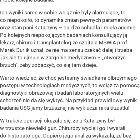
Ich wyniki same w sobie wciąż nie były alarmujące; to,
co niepokoiło, to dynamika zmian pewnych parametrów
oraz stan pani Katarzyny – bardzo schudła i miała anemię.
Po kolejnych niepokojących badaniach konsultujący ją
lekarz, chirurg i transplantolog ze szpitala MSWiA prof.
Marek Durlik uznał, że nie ma sensu czekać dalej i trzeba –
jak się to ujmuje w żargonie medycznym – „otworzyć
brzuch”, żeby zobaczyć, co się tam dzieje.
Warto wiedzieć, że choć jesteśmy świadkami olbrzymiego
postępu w technologiach medycznych, to wciąż za pomocą
diagnostyki obrazowej i badań laboratoryjnych wielu
schorzeń nie da się wykryć. Na przykład prawidłowy wynik
badania USG jamy brzusznej nie wyklucza
raka trzustki
!
W trakcie operacji okazało się, że u Katarzyny był
w trzustce niewielki guz. Chirurdzy wycięli go i wysłali
do histopatologa. Dopiero jego analiza wykazała, że bez