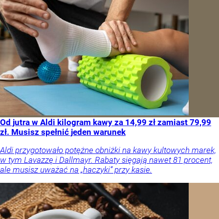
Od jutra w Aldi kilogram kawy za 14,99 zł zamiast 79,99
zł. Musisz spełnić jeden warunek
Aldi przygotowało potężne obniżki na kawy kultowych marek,
w tym Lavazzę i Dallmayr. Rabaty sięgają nawet 81 procent,
ale musisz uważać na „haczyki” przy kasie.