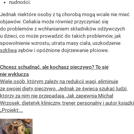
nudności.
Jednak niektóre osoby z tą chorobą mogą wcale nie mieć
objawów. Celiakia może również przyczyniać się
do problemów z wchłanianiem składników odżywczych
u dzieci, co może prowadzić do takich problemów, jak
spowolnienie wzrostu, utrata masy ciała, uszkodzenie
szkliwa
zębów i opóźnione dojrzewanie płciowe.
Chcesz schudnąć, ale kochasz pieczywo? To się
nie wyklucza
Wiele osób, którym zależy na redukcji wagi, eliminuje
ze swojej diety pieczywo. Jednak ze świecą szukać ludzi,
którzy za nim nie przepadają. Jak zapewnia Michał
Wrzosek, dietetyk kliniczny, trener personalny i autor książki
„Projekt:...