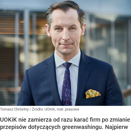
Tomasz Chróstny
/ Źródło:
UOKiK, mat. prasowe
UOKiK nie zamierza od razu karać firm po zmianie
przepisów dotyczących greenwashingu. Najpierw