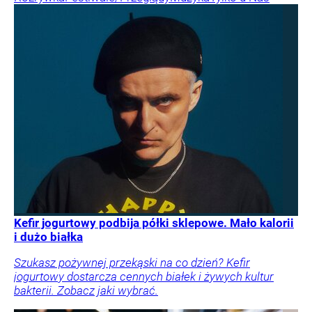
Kefir jogurtowy podbija półki sklepowe. Mało kalorii
i dużo białka
Szukasz pożywnej przekąski na co dzień? Kefir
jogurtowy dostarcza cennych białek i żywych kultur
bakterii. Zobacz jaki wybrać.