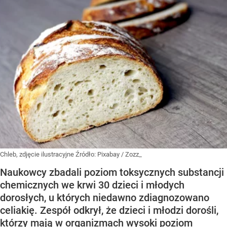
Chleb, zdjęcie ilustracyjne
Źródło:
Pixabay
/
Zozz_
Naukowcy zbadali poziom toksycznych substancji
chemicznych we krwi 30 dzieci i młodych
dorosłych, u których niedawno zdiagnozowano
celiakię. Zespół odkrył, że dzieci i młodzi dorośli,
którzy mają w organizmach wysoki poziom