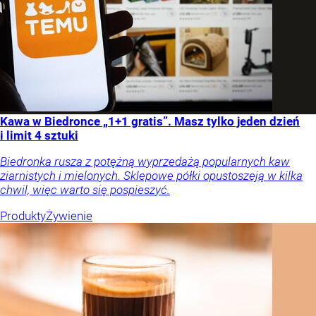
Kawa w Biedronce „1+1 gratis”. Masz tylko jeden dzień
i limit 4 sztuki
Biedronka rusza z potężną wyprzedażą popularnych kaw
ziarnistych i mielonych. Sklepowe półki opustoszeją w kilka
chwil, więc warto się pospieszyć.
Produkty
Żywienie