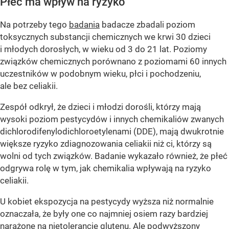
Płeć ma wpływ na ryzyko
Na potrzeby tego
badania
badacze zbadali poziom
toksycznych substancji chemicznych we krwi 30 dzieci
i młodych dorosłych, w wieku od 3 do 21 lat. Poziomy
związków chemicznych porównano z poziomami 60 innych
uczestników w podobnym wieku, płci i pochodzeniu,
ale bez celiakii.
Zespół odkrył, że dzieci i młodzi dorośli, którzy mają
wysoki poziom pestycydów i innych chemikaliów zwanych
dichlorodifenylodichloroetylenami (DDE), mają dwukrotnie
większe ryzyko zdiagnozowania celiakii niż ci, którzy są
wolni od tych związków. Badanie wykazało również, że płeć
odgrywa rolę w tym, jak chemikalia wpływają na ryzyko
celiakii.
U kobiet ekspozycja na pestycydy wyższa niż normalnie
oznaczała, że ​​były one co najmniej osiem razy bardziej
narażone na nietolerancję
glutenu
. Ale podwyższony