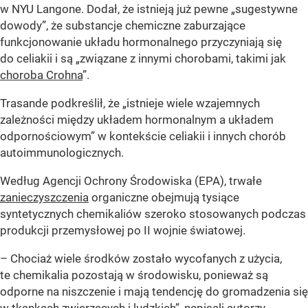
w NYU Langone. Dodał, że istnieją już pewne „sugestywne
dowody”, że substancje chemiczne zaburzające
funkcjonowanie układu hormonalnego przyczyniają się
do celiakii i są „związane z innymi chorobami, takimi jak
choroba Crohna
”.
Trasande podkreślił, że „istnieje wiele wzajemnych
zależności między układem hormonalnym a układem
odpornościowym” w kontekście celiakii i innych chorób
autoimmunologicznych.
Według Agencji Ochrony Środowiska (EPA), trwałe
zanieczyszczenia
organiczne obejmują tysiące
syntetycznych chemikaliów szeroko stosowanych podczas
produkcji przemysłowej po II wojnie światowej.
– Chociaż wiele środków zostało wycofanych z użycia,
te chemikalia pozostają w środowisku, ponieważ są
odporne na niszczenie i mają tendencję do gromadzenia się
w tkankach zwierzęcych i ludzkich”, napisali autorzy