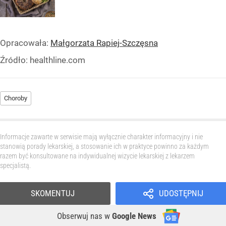
Opracowała:
Małgorzata Rapiej-Szczęsna
Źródło:
healthline.com
Choroby
Informacje zawarte w serwisie mają wyłącznie charakter informacyjny i nie
stanowią porady lekarskiej, a stosowanie ich w praktyce powinno za każdym
razem być konsultowane na indywidualnej wizycie lekarskiej z lekarzem
specjalistą.
SKOMENTUJ
UDOSTĘPNIJ
Obserwuj nas
w
Google News