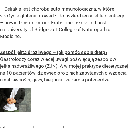
– Celiakia jest chorobą autoimmunologiczną, w której
spożycie glutenu prowadzi do uszkodzenia jelita cienkiego
– powiedział dr Patrick Fratellone, lekarz i adiunkt
na University of Bridgeport College of Naturopathic
Medicine.
Zespół jelita drażliwego – jak pomóc sobie dietą?
Gastrolodzy coraz więcej uwagi poświęcają zespołowi
jelita nadwrażliwego (ZJN). A w mojej praktyce dietetycznej
na 10 pacjentów, dziewięcioro z nich zapytanych o wzdęcia,
niestrawności, gazy, biegunki i zaparcia potwierdza...