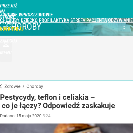
PRZEJDŹ
NA
ZDROWIE WPROST
STRONĘ
CHOROBY
DZIECKO
PROFILAKTYKA
STREFA PACJENTA
ODŻYWIANIE
GŁÓWNĄ
CHOROBY
WPROST.PL
UBSKRYBUJ
ZALOGUJ
MENU
Zdrowie
/
Choroby
Pestycydy, teflon i celiakia –
co je łączy? Odpowiedź zaskakuje
Dodano:
15
maja
2020
5:24