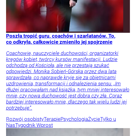
Poszła tropić guru, coachów i szarlatanów. To,
co odkryła, całkowicie zmieniło jej spojrzenie
Coachowie, nauczyciele duchowości, organizatorki
kręgów kobiet, twórcy kursów manifestacji. Ludzie
odchodzą od Kościoła, ale nie przestają szukać
odpowiedzi. Monika Sobień-Górska przez dwa lata
sprawdzała, co naprawdę kryje się za obietnicami
uzdrowienia, transformacji i odnalezienia sensu. „Im
dłużej pracowałam nad książką, tym mniej interesowało
mnie, czy nowa duchowość jest dobra czy zła. Coraz
bardziej interesowało mnie, dlaczego tak wielu ludzi jej
potrzebuje”.
Rozwój osobisty
Terapie
Psychologia
Życie
Tylko u
Nas
Tygodnik Wprost