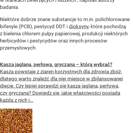
badania.
Niektóre dobrze znane substancje to m.in. polichlorowane
bifenyle (PCB), pestycyd DDT i
dioksyny
, które pochodzą
z bielenia chlorem pulpy papierowej, produkcji niektórych
herbicydów i pestycydów oraz innych procesów
przemysłowych.
Kasza jaglana, perłowa, gryczana – którą wybrać?
Kasza powstaje z ziaren korzystnych dla zdrowia zbóż,
dlatego warto znaleźć dla niej miejsce w zbilansowanej
diecie. Czy lepiej sprawdzi się kasza jaglana, perłowa,
czy gryczana? Dowiedz się, jakie właściwości posiada
każda z nich i...