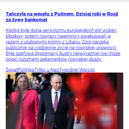
Tańczyła na weselu z Putinem. Dzisiaj robi w Rosji
za żywy bankomat
Kiedyś była ikoną serwilizmu europejskich elit wobec
Moskwy, potem rosyjscy najemnicy ewakuowali ją
razem z ulubionymi końmi z Libanu. Dziś narzeka
publicznie na codzienne życie na rosyjskiej prowincji.
Była szefowa dyplomacji Austrii najwyraźniej nie może
pojąć rozumem zakamarków rosyjskiej duszy.
Świat
Polityka
Tylko u Nas
Tygodnik Wprost