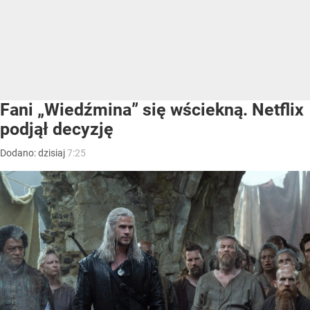
Fani „Wiedźmina” się wściekną. Netflix
podjął decyzję
Dodano:
dzisiaj
7:25