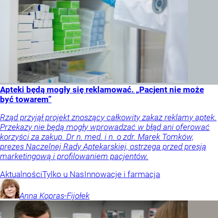
Apteki będą mogły się reklamować. „Pacjent nie może
być towarem”
Rząd przyjął projekt znoszący całkowity zakaz reklamy aptek.
Przekazy nie będą mogły wprowadzać w błąd ani oferować
korzyści za zakup. Dr n. med. i n. o zdr. Marek Tomków,
prezes Naczelnej Rady Aptekarskiej, ostrzega przed presją
marketingową i profilowaniem pacjentów.
Aktualności
Tylko u Nas
Innowacje i farmacja
Anna
Kopras-Fijołek