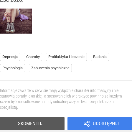
ESC 2020.
Depresja
Choroby
Profilaktyka i leczenie
Badania
Psychologia
Zaburzenia psychiczne
Informacje zawarte w serwisie mają wyłącznie charakter informacyjny i nie
stanowią porady lekarskiej, a stosowanie ich w praktyce powinno za każdym
razem być konsultowane na indywidualnej wizycie lekarskiej z lekarzem
specjalistą.
SKOMENTUJ
UDOSTĘPNIJ