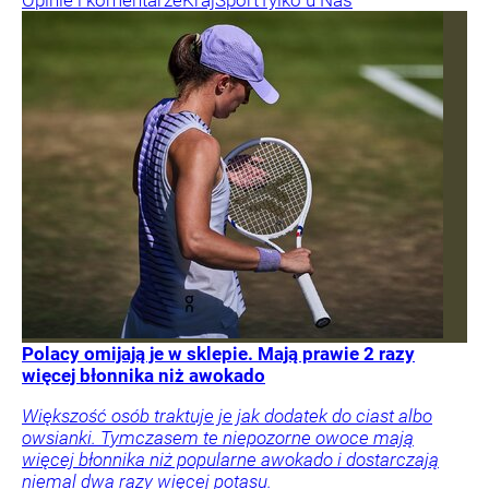
Opinie i komentarze
Kraj
Sport
Tylko u Nas
Polacy omijają je w sklepie. Mają prawie 2 razy
więcej błonnika niż awokado
Większość osób traktuje je jak dodatek do ciast albo
owsianki. Tymczasem te niepozorne owoce mają
więcej błonnika niż popularne awokado i dostarczają
niemal dwa razy więcej potasu.