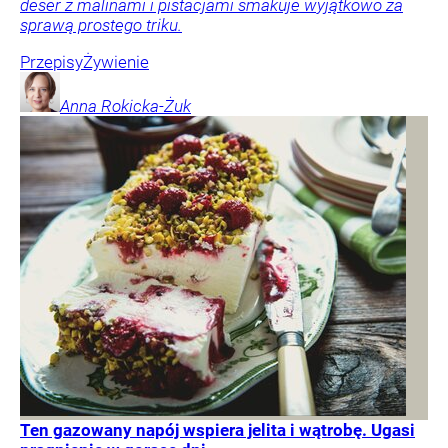
deser z malinami i pistacjami smakuje wyjątkowo za
sprawą prostego triku.
Przepisy
Żywienie
Anna
Rokicka-Żuk
Ten gazowany napój wspiera jelita i wątrobę. Ugasi