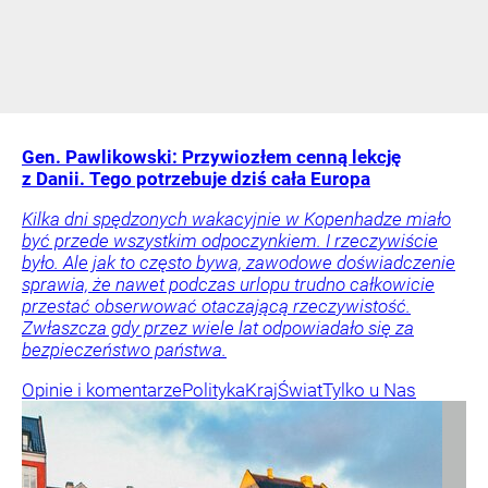
Gen. Pawlikowski: Przywiozłem cenną lekcję
z Danii. Tego potrzebuje dziś cała Europa
Kilka dni spędzonych wakacyjnie w Kopenhadze miało
być przede wszystkim odpoczynkiem. I rzeczywiście
było. Ale jak to często bywa, zawodowe doświadczenie
sprawia, że nawet podczas urlopu trudno całkowicie
przestać obserwować otaczającą rzeczywistość.
Zwłaszcza gdy przez wiele lat odpowiadało się za
bezpieczeństwo państwa.
Opinie i komentarze
Polityka
Kraj
Świat
Tylko u Nas