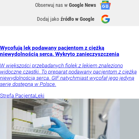
Obserwuj nas
w
Google News
Dodaj jako
źródło w Google
Wycofują lek podawany pacjentom z ciężką
niewydolnością serca. Wykryto zanieczyszczenia
W większości przebadanych fiolek z lekiem znaleziono
widoczne cząstki. To preparat podawany pacjentom z ciężką
niewydolnością serca. GIF natychmiast wycofał jego jedyną
serię dostępną w Polsce.
Strefa Pacjenta
Leki