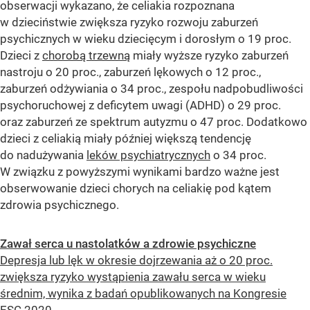
obserwacji wykazano, że celiakia rozpoznana
w dzieciństwie zwiększa ryzyko rozwoju zaburzeń
psychicznych w wieku dziecięcym i dorosłym o 19 proc.
Dzieci z
chorobą trzewną
miały wyższe ryzyko zaburzeń
nastroju o 20 proc., zaburzeń lękowych o 12 proc.,
zaburzeń odżywiania o 34 proc., zespołu nadpobudliwości
psychoruchowej z deficytem uwagi (ADHD) o 29 proc.
oraz zaburzeń ze spektrum autyzmu o 47 proc. Dodatkowo
dzieci z celiakią miały później większą tendencję
do nadużywania
leków psychiatrycznych
o 34 proc.
W związku z powyższymi wynikami bardzo ważne jest
obserwowanie dzieci chorych na celiakię pod kątem
zdrowia psychicznego.
Zawał serca u nastolatków a zdrowie psychiczne
Depresja lub lęk w okresie dojrzewania aż o 20 proc.
zwiększa ryzyko wystąpienia zawału serca w wieku
średnim, wynika z badań opublikowanych na Kongresie