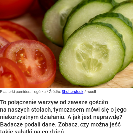
Plasterki pomidora i ogórka
/ Źródło:
Shutterstock
/
rsooll
To połączenie warzyw od zawsze gościło
na naszych stołach, tymczasem mówi się o jego
niekorzystnym działaniu. A jak jest naprawdę?
Badacze podali dane. Zobacz, czy można jeść
takie sałatki na co dzień.