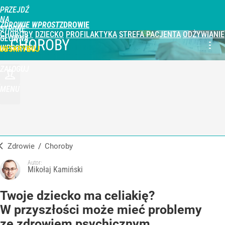
PRZEJDŹ
NA
ZDROWIE WPROST
STRONĘ
CHOROBY
DZIECKO
PROFILAKTYKA
STREFA PACJENTA
ODŻYWIANIE
GŁÓWNĄ
CHOROBY
WPROST.PL
UBSKRYBUJ
ZALOGUJ
MENU
Zdrowie
/
Choroby
Autor:
Mikołaj Kamiński
Twoje dziecko ma celiakię?
W przyszłości może mieć problemy
ze zdrowiem psychicznym