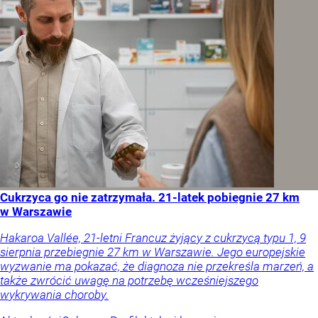
Cukrzyca go nie zatrzymała. 21-latek pobiegnie 27 km
w Warszawie
Hakaroa Vallée, 21-letni Francuz żyjący z cukrzycą typu 1, 9
sierpnia przebiegnie 27 km w Warszawie. Jego europejskie
wyzwanie ma pokazać, że diagnoza nie przekreśla marzeń, a
także zwrócić uwagę na potrzebę wcześniejszego
wykrywania choroby.