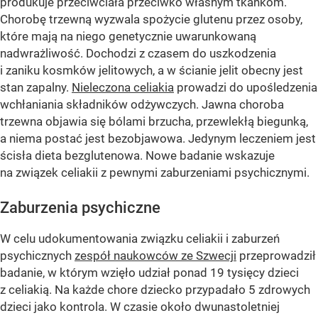
produkuje przeciwciała przeciwko własnym tkankom.
Chorobę trzewną wyzwala spożycie glutenu przez osoby,
które mają na niego genetycznie uwarunkowaną
nadwrażliwość. Dochodzi z czasem do uszkodzenia
i zaniku kosmków jelitowych, a w ścianie jelit obecny jest
stan zapalny.
Nieleczona celiakia
prowadzi do upośledzenia
wchłaniania składników odżywczych. Jawna choroba
trzewna objawia się bólami brzucha, przewlekłą biegunką,
a niema postać jest bezobjawowa. Jedynym leczeniem jest
ścisła dieta bezglutenowa. Nowe badanie wskazuje
na związek celiakii z pewnymi zaburzeniami psychicznymi.
Zaburzenia psychiczne
W celu udokumentowania związku celiakii i zaburzeń
psychicznych
zespół naukowców ze Szwecji
przeprowadził
badanie, w którym wzięło udział ponad 19 tysięcy dzieci
z celiakią. Na każde chore dziecko przypadało 5 zdrowych
dzieci jako kontrola. W czasie około dwunastoletniej