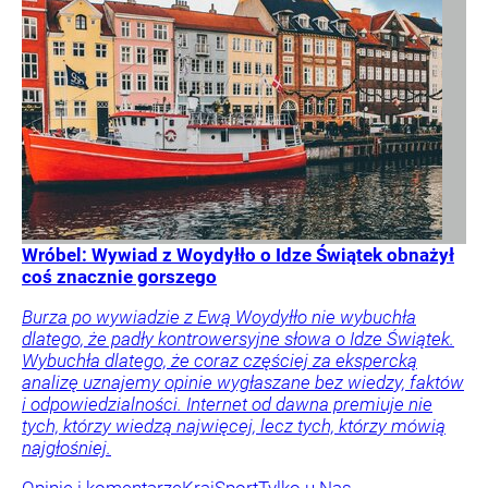
Wróbel: Wywiad z Woydyłło o Idze Świątek obnażył
coś znacznie gorszego
Burza po wywiadzie z Ewą Woydyłło nie wybuchła
dlatego, że padły kontrowersyjne słowa o Idze Świątek.
Wybuchła dlatego, że coraz częściej za ekspercką
analizę uznajemy opinie wygłaszane bez wiedzy, faktów
i odpowiedzialności. Internet od dawna premiuje nie
tych, którzy wiedzą najwięcej, lecz tych, którzy mówią
najgłośniej.