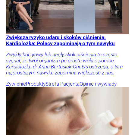
Zwiększa ryzyko udaru i skoków ciśnienia.
Kardiolożka: Polacy zapominają o tym nawyku
Zwykły ból głowy lub nagły skok ciśnienia to często
sygnał, że twój organizm po prostu woła o pomoc.
Kardiolożka dr Anna Bartusiak-Chatys ostrzega: o tym
najprostszym nawyku zapomina większość z nas.
Żywienie
Produkty
Strefa Pacjenta
Opinie i wywiady