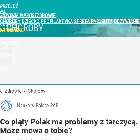
PRZEJDŹ
NA
ZDROWIE WPROST
STRONĘ
CHOROBY
DZIECKO
PROFILAKTYKA
STREFA PACJENTA
ODŻYWIANIE
GŁÓWNĄ
CHOROBY
WPROST.PL
UBSKRYBUJ
ZALOGUJ
MENU
Zdrowie
/
Choroby
Nauka w Polsce PAP
Co piąty Polak ma problemy z tarczycą.
Może mowa o tobie?