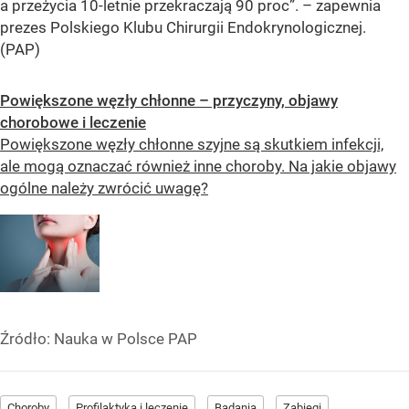
a przeżycia 10-letnie przekraczają 90 proc”. – zapewnia
prezes Polskiego Klubu Chirurgii Endokrynologicznej.
(PAP)
Powiększone węzły chłonne – przyczyny, objawy
chorobowe i leczenie
Powiększone węzły chłonne szyjne są skutkiem infekcji,
ale mogą oznaczać również inne choroby. Na jakie objawy
ogólne należy zwrócić uwagę?
Źródło:
Nauka w Polsce PAP
Choroby
Profilaktyka i leczenie
Badania
Zabiegi