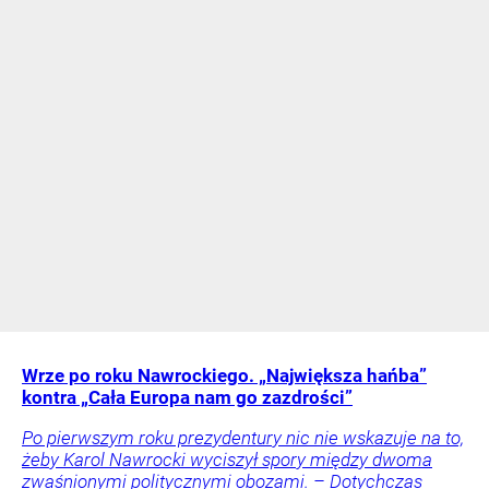
Wrze po roku Nawrockiego. „Największa hańba”
kontra „Cała Europa nam go zazdrości”
Po pierwszym roku prezydentury nic nie wskazuje na to,
żeby Karol Nawrocki wyciszył spory między dwoma
zwaśnionymi politycznymi obozami. – Dotychczas