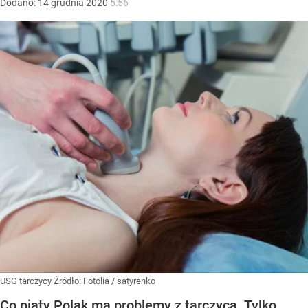
Dodano:
14
grudnia
2020
5:56
USG tarczycy
Źródło:
Fotolia
/
satyrenko
Co piąty Polak ma problemy z tarczycą. Tylko