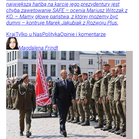
największą hańbą na karcie jego prezydentury jest
chyba zawetowanie SAFE – ocenia Mariusz Witczak z
KO. – Mamy głowę państwa, z której możemy być
dumni – kontruje Marek Jakubiak z Rozwoju Plus.
Kraj
Tylko u Nas
Polityka
Opinie i komentarze
Magdalena
Frindt