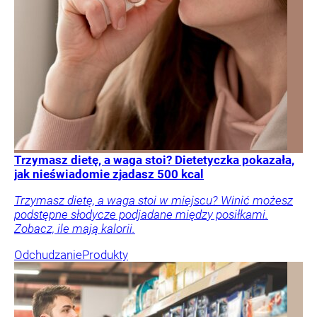
Trzymasz dietę, a waga stoi? Dietetyczka pokazała,
jak nieświadomie zjadasz 500 kcal
Trzymasz dietę, a waga stoi w miejscu? Winić możesz
podstępne słodycze podjadane między posiłkami.
Zobacz, ile mają kalorii.
Odchudzanie
Produkty