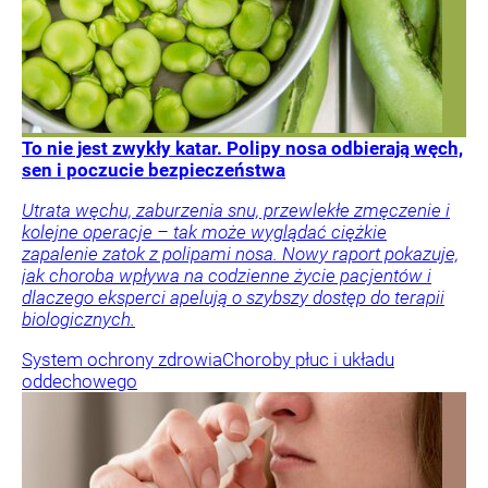
To nie jest zwykły katar. Polipy nosa odbierają węch,
sen i poczucie bezpieczeństwa
Utrata węchu, zaburzenia snu, przewlekłe zmęczenie i
kolejne operacje – tak może wyglądać ciężkie
zapalenie zatok z polipami nosa. Nowy raport pokazuje,
jak choroba wpływa na codzienne życie pacjentów i
dlaczego eksperci apelują o szybszy dostęp do terapii
biologicznych.
System ochrony zdrowia
Choroby płuc i układu
oddechowego