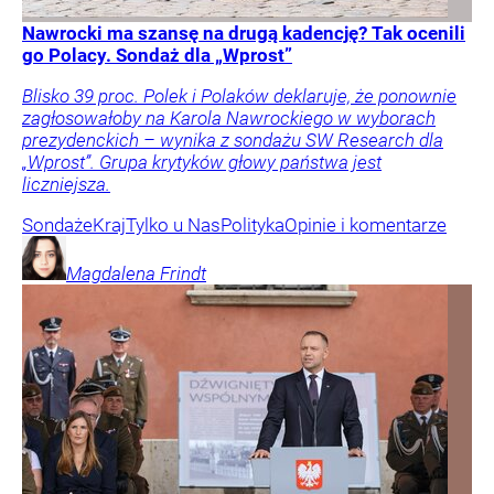
Nawrocki ma szansę na drugą kadencję? Tak ocenili
go Polacy. Sondaż dla „Wprost”
Blisko 39 proc. Polek i Polaków deklaruje, że ponownie
zagłosowałoby na Karola Nawrockiego w wyborach
prezydenckich – wynika z sondażu SW Research dla
„Wprost”. Grupa krytyków głowy państwa jest
liczniejsza.
Sondaże
Kraj
Tylko u Nas
Polityka
Opinie i komentarze
Magdalena
Frindt