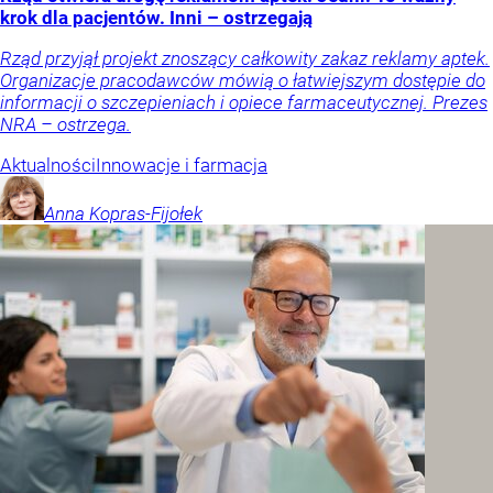
krok dla pacjentów. Inni – ostrzegają
Rząd przyjął projekt znoszący całkowity zakaz reklamy aptek.
Organizacje pracodawców mówią o łatwiejszym dostępie do
informacji o szczepieniach i opiece farmaceutycznej. Prezes
NRA – ostrzega.
Aktualności
Innowacje i farmacja
Anna
Kopras-Fijołek