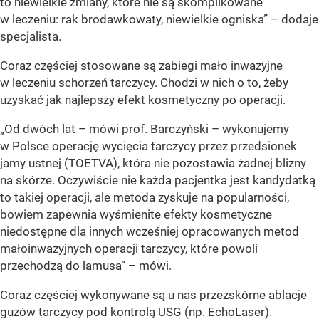
to niewielkie zmiany, które nie są skomplikowane
w leczeniu: rak brodawkowaty, niewielkie ogniska” – dodaje
specjalista.
Coraz częściej stosowane są zabiegi mało inwazyjne
w leczeniu
schorzeń tarczycy
. Chodzi w nich o to, żeby
uzyskać jak najlepszy efekt kosmetyczny po operacji.
„Od dwóch lat – mówi prof. Barczyński – wykonujemy
w Polsce operację wycięcia tarczycy przez przedsionek
jamy ustnej (TOETVA), która nie pozostawia żadnej blizny
na skórze. Oczywiście nie każda pacjentka jest kandydatką
to takiej operacji, ale metoda zyskuje na popularności,
bowiem zapewnia wyśmienite efekty kosmetyczne
niedostępne dla innych wcześniej opracowanych metod
małoinwazyjnych operacji tarczycy, które powoli
przechodzą do lamusa” – mówi.
Coraz częściej wykonywane są u nas przezskórne ablacje
guzów tarczycy pod kontrolą USG (np. EchoLaser).