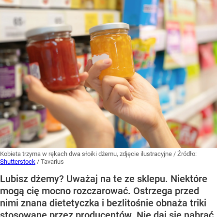
Kobieta trzyma w rękach dwa słoiki dżemu, zdjęcie ilustracyjne
/ Źródło:
Shutterstock
/
Tavarius
Lubisz dżemy? Uważaj na te ze sklepu. Niektóre
mogą cię mocno rozczarować. Ostrzega przed
nimi znana dietetyczka i bezlitośnie obnaża triki
stosowane przez producentów. Nie daj się nabrać,