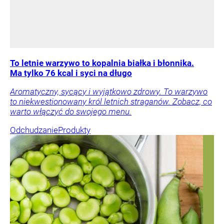
To letnie warzywo to kopalnia białka i błonnika.
Ma tylko 76 kcal i syci na długo
Aromatyczny, sycący i wyjątkowo zdrowy. To warzywo
to niekwestionowany król letnich straganów. Zobacz, co
warto włączyć do swojego menu.
Odchudzanie
Produkty