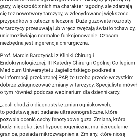
guzy, większość z nich ma charakter łagodny, ale zdarzają
się też nowotwory tarczycy, w zdecydowanej większości
przypadków skutecznie leczone. Duże guzowate rozrosty
w tarczycy przesuwają lub wręcz zwężają światło tchawicy,
uniemożliwiając normalne funkcjonowanie. Czasami
niezbędna jest ingerencja chirurgiczna.
Prof. Marcin Barczyński z Kliniki Chirurgii
Endokrynologicznej, III Katedry Chirurgii Ogólnej Collegium
Medicum Uniwersytetu Jagiellońskiego podkreśla
w informacji przekazanej PAP, że trzeba przede wszystkim
dobrze zdiagnozować zmiany w tarczycy. Specjalista mówił
o tym również podczas webinarium dla dziennikarzy.
„Jeśli chodzi o diagnostykę zmian ogniskowych,
to podstawą jest badanie ultrasonograficzne, które
pozwala ocenić cechy fenotypowe guza. Zmiana, która
budzi niepokój, jest hypoechogeniczna, ma nieregularne
granice, posiada mikrozwapnienia. Zmiany, które niosą