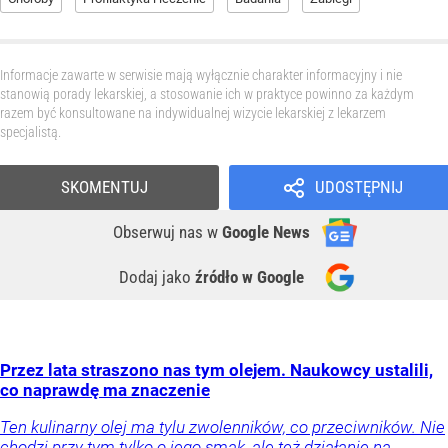
Informacje zawarte w serwisie mają wyłącznie charakter informacyjny i nie
stanowią porady lekarskiej, a stosowanie ich w praktyce powinno za każdym
razem być konsultowane na indywidualnej wizycie lekarskiej z lekarzem
specjalistą.
SKOMENTUJ
UDOSTĘPNIJ
Obserwuj nas
w
Google News
Dodaj jako
źródło w Google
Przez lata straszono nas tym olejem. Naukowcy ustalili,
co naprawdę ma znaczenie
Ten kulinarny olej ma tylu zwolenników, co przeciwników. Nie
chodzi przy tym tylko o jego smak, ale też działanie na