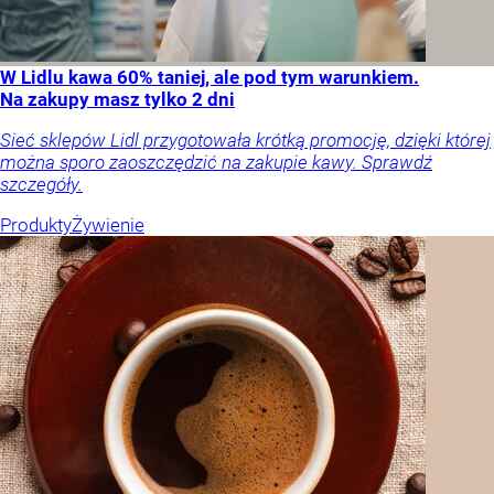
W Lidlu kawa 60% taniej, ale pod tym warunkiem.
Na zakupy masz tylko 2 dni
Sieć sklepów Lidl przygotowała krótką promocję, dzięki której
można sporo zaoszczędzić na zakupie kawy. Sprawdź
szczegóły.
Produkty
Żywienie