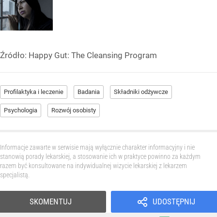
Źródło:
Happy Gut: The Cleansing Program
Profilaktyka i leczenie
Badania
Składniki odżywcze
Psychologia
Rozwój osobisty
Informacje zawarte w serwisie mają wyłącznie charakter informacyjny i nie
stanowią porady lekarskiej, a stosowanie ich w praktyce powinno za każdym
razem być konsultowane na indywidualnej wizycie lekarskiej z lekarzem
specjalistą.
SKOMENTUJ
UDOSTĘPNIJ