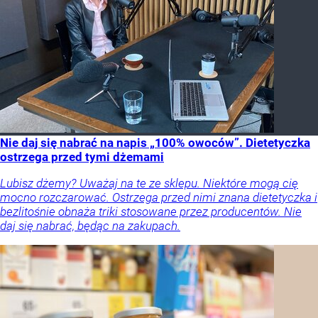
Nie daj się nabrać na napis „100% owoców”. Dietetyczka
ostrzega przed tymi dżemami
Lubisz dżemy? Uważaj na te ze sklepu. Niektóre mogą cię
mocno rozczarować. Ostrzega przed nimi znana dietetyczka i
bezlitośnie obnaża triki stosowane przez producentów. Nie
daj się nabrać, będąc na zakupach.