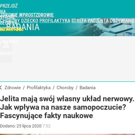
PRZEJDŹ
NA
ZDROWIE WPROST
STRONĘ
CHOROBY
DZIECKO
PROFILAKTYKA
STREFA PACJENTA
ODŻYWIANIE
GŁÓWNĄ
BADANIA
WPROST.PL
UBSKRYBUJ
ZALOGUJ
MENU
Zdrowie
/
Profilaktyka
/
Choroby
/
Badania
Jelita mają swój własny układ nerwowy.
Jak wpływa na nasze samopoczucie?
Fascynujące fakty naukowe
Dodano:
25
lipca
2020
7:52