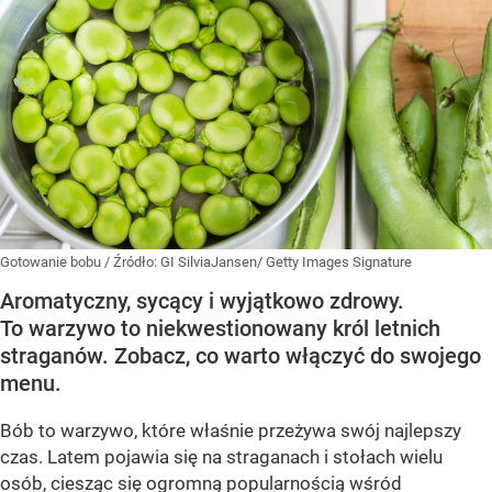
Gotowanie bobu
/ Źródło:
GI SilviaJansen/ Getty Images Signature
Aromatyczny, sycący i wyjątkowo zdrowy.
To warzywo to niekwestionowany król letnich
straganów. Zobacz, co warto włączyć do swojego
menu.
Bób to warzywo, które właśnie przeżywa swój najlepszy
czas. Latem pojawia się na straganach i stołach wielu
osób, ciesząc się ogromną popularnością wśród