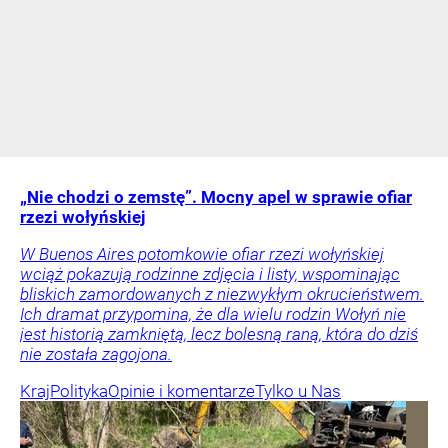
„Nie chodzi o zemstę”. Mocny apel w sprawie ofiar
rzezi wołyńskiej
W Buenos Aires potomkowie ofiar rzezi wołyńskiej
wciąż pokazują rodzinne zdjęcia i listy, wspominając
bliskich zamordowanych z niezwykłym okrucieństwem.
Ich dramat przypomina, że dla wielu rodzin Wołyń nie
jest historią zamkniętą, lecz bolesną raną, która do dziś
nie została zagojona.
Kraj
Polityka
Opinie i komentarze
Tylko u Nas