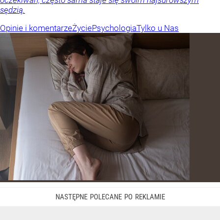
oczekiwań, często sama staje się swoim najsurowszym
sędzią.
Opinie i komentarze
Życie
Psychologia
Tylko u Nas