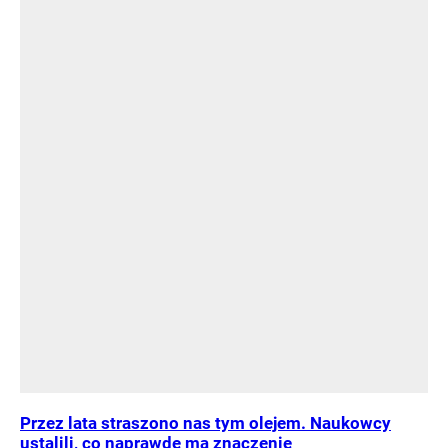
Przez lata straszono nas tym olejem. Naukowcy
ustalili, co naprawdę ma znaczenie