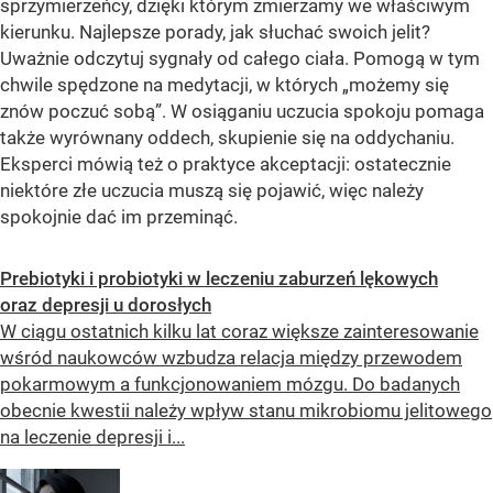
sprzymierzeńcy, dzięki którym zmierzamy we właściwym
kierunku. Najlepsze porady, jak słuchać swoich jelit?
Uważnie odczytuj sygnały od całego ciała. Pomogą w tym
chwile spędzone na medytacji, w których „możemy się
znów poczuć sobą”. W osiąganiu uczucia spokoju pomaga
także wyrównany oddech, skupienie się na oddychaniu.
Eksperci mówią też o praktyce akceptacji: ostatecznie
niektóre złe uczucia muszą się pojawić, więc należy
spokojnie dać im przeminąć.
Prebiotyki i probiotyki w leczeniu zaburzeń lękowych
oraz depresji u dorosłych
W ciągu ostatnich kilku lat coraz większe zainteresowanie
wśród naukowców wzbudza relacja między przewodem
pokarmowym a funkcjonowaniem mózgu. Do badanych
obecnie kwestii należy wpływ stanu mikrobiomu jelitowego
na leczenie depresji i...