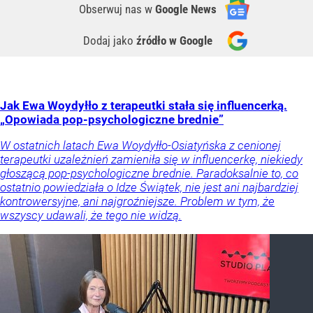
Obserwuj nas
w
Google News
Dodaj jako
źródło w Google
Jak Ewa Woydyłło z terapeutki stała się influencerką.
„Opowiada pop-psychologiczne brednie”
W ostatnich latach Ewa Woydyłło-Osiatyńska z cenionej
terapeutki uzależnień zamieniła się w influencerkę, niekiedy
głoszącą pop-psychologiczne brednie. Paradoksalnie to, co
ostatnio powiedziała o Idze Świątek, nie jest ani najbardziej
kontrowersyjne, ani najgroźniejsze. Problem w tym, że
wszyscy udawali, że tego nie widzą.