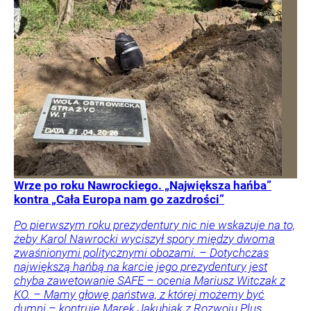
Wrze po roku Nawrockiego. „Największa hańba”
kontra „Cała Europa nam go zazdrości”
Po pierwszym roku prezydentury nic nie wskazuje na to,
żeby Karol Nawrocki wyciszył spory między dwoma
zwaśnionymi politycznymi obozami. – Dotychczas
największą hańbą na karcie jego prezydentury jest
chyba zawetowanie SAFE – ocenia Mariusz Witczak z
KO. – Mamy głowę państwa, z której możemy być
dumni – kontruje Marek Jakubiak z Rozwoju Plus.