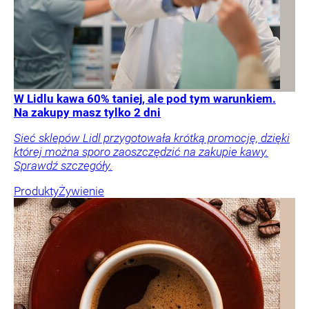
W Lidlu kawa 60% taniej, ale pod tym warunkiem.
Na zakupy masz tylko 2 dni
Sieć sklepów Lidl przygotowała krótką promocję, dzięki
której można sporo zaoszczędzić na zakupie kawy.
Sprawdź szczegóły.
Produkty
Żywienie