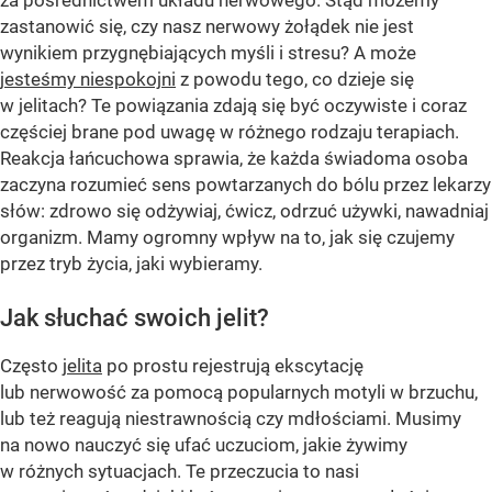
za pośrednictwem układu nerwowego. Stąd możemy
zastanowić się, czy nasz nerwowy żołądek nie jest
wynikiem przygnębiających myśli i stresu? A może
jesteśmy niespokojni
z powodu tego, co dzieje się
w jelitach? Te powiązania zdają się być oczywiste i coraz
częściej brane pod uwagę w różnego rodzaju terapiach.
Reakcja łańcuchowa sprawia, że każda świadoma osoba
zaczyna rozumieć sens powtarzanych do bólu przez lekarzy
słów: zdrowo się odżywiaj, ćwicz, odrzuć używki, nawadniaj
organizm. Mamy ogromny wpływ na to, jak się czujemy
przez tryb życia, jaki wybieramy.
Jak słuchać swoich jelit?
Często
jelita
po prostu rejestrują ekscytację
lub nerwowość za pomocą popularnych motyli w brzuchu,
lub też reagują niestrawnością czy mdłościami. Musimy
na nowo nauczyć się ufać uczuciom, jakie żywimy
w różnych sytuacjach. Te przeczucia to nasi