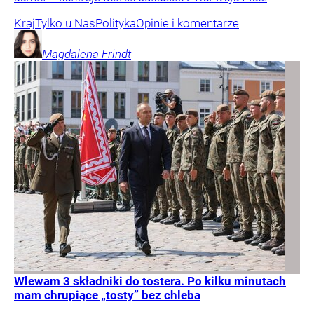
Kraj
Tylko u Nas
Polityka
Opinie i komentarze
Magdalena
Frindt
Wlewam 3 składniki do tostera. Po kilku minutach
mam chrupiące „tosty” bez chleba