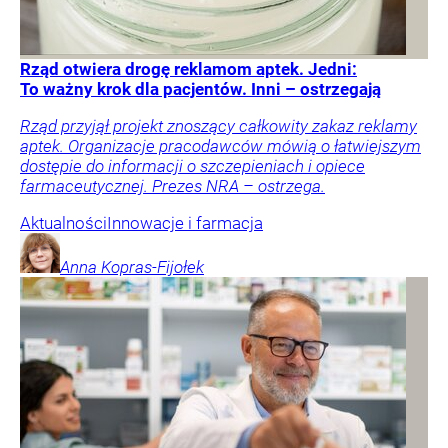
Rząd otwiera drogę reklamom aptek. Jedni:
To ważny krok dla pacjentów. Inni – ostrzegają
Rząd przyjął projekt znoszący całkowity zakaz reklamy
aptek. Organizacje pracodawców mówią o łatwiejszym
dostępie do informacji o szczepieniach i opiece
farmaceutycznej. Prezes NRA – ostrzega.
Aktualności
Innowacje i farmacja
Anna
Kopras-Fijołek