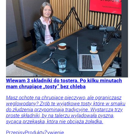
Wlewam 3 składniki do tostera. Po kilku minutach
mam chrupiące „tosty” bez chleba
Masz ochotę na chrupiące pieczywo, ale ograniczasz
węglowodany? Zrób te wyjątkowe tosty, które w smaku
do złudzenia przypominają tradycyjne. Wystarczą trzy
proste składniki, by na talerzu wylądowała pyszna,
sycąca przekąska, która nie obciąża żołądka.
Przepisy
Produkty
Żywienie