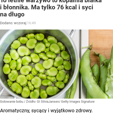
To letnie warzywo to kopalnia białka
i błonnika. Ma tylko 76 kcal i syci
na długo
Dodano:
wczoraj
16:49
Gotowanie bobu
/ Źródło:
GI SilviaJansen/ Getty Images Signature
Aromatyczny, sycący i wyjątkowo zdrowy.