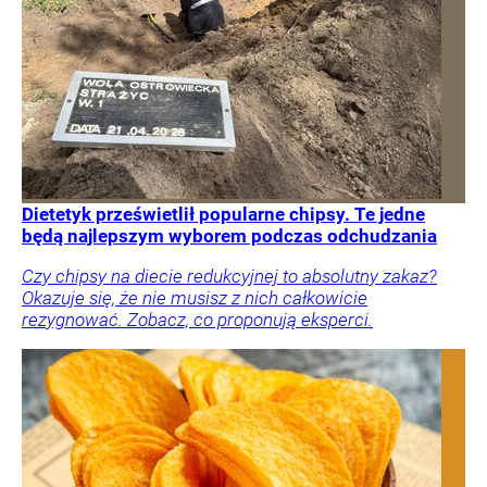
Dietetyk prześwietlił popularne chipsy. Te jedne
będą najlepszym wyborem podczas odchudzania
Czy chipsy na diecie redukcyjnej to absolutny zakaz?
Okazuje się, że nie musisz z nich całkowicie
rezygnować. Zobacz, co proponują eksperci.