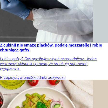
Z cukinii nie smażę placków. Dodaję mozzarellę i robię
chrupiące gofry
Lubisz gofry? Gdy spróbujesz tych przepadniesz. Jeden
wytrawny składnik sprawia, że smakują naprawdę
wyjątkowo.
Przepisy
Żywienie
Składniki odżywcze