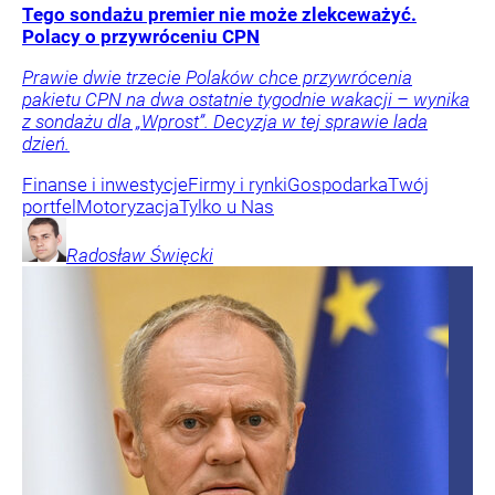
Tego sondażu premier nie może zlekceważyć.
Polacy o przywróceniu CPN
Prawie dwie trzecie Polaków chce przywrócenia
pakietu CPN na dwa ostatnie tygodnie wakacji – wynika
z sondażu dla „Wprost”. Decyzja w tej sprawie lada
dzień.
Finanse i inwestycje
Firmy i rynki
Gospodarka
Twój
portfel
Motoryzacja
Tylko u Nas
Radosław
Święcki