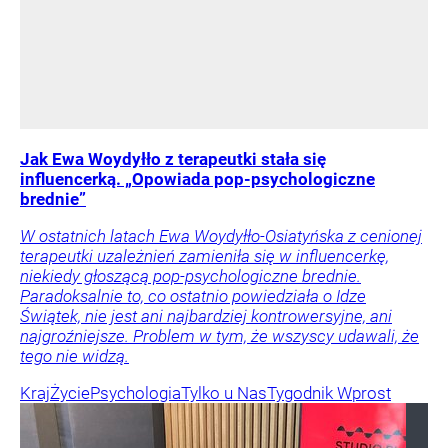
Jak Ewa Woydyłło z terapeutki stała się
influencerką. „Opowiada pop-psychologiczne
brednie”
W ostatnich latach Ewa Woydyłło-Osiatyńska z cenionej
terapeutki uzależnień zamieniła się w influencerkę,
niekiedy głoszącą pop-psychologiczne brednie.
Paradoksalnie to, co ostatnio powiedziała o Idze
Świątek, nie jest ani najbardziej kontrowersyjne, ani
najgroźniejsze. Problem w tym, że wszyscy udawali, że
tego nie widzą.
Kraj
Życie
Psychologia
Tylko u Nas
Tygodnik Wprost