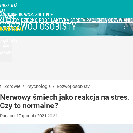
PRZEJDŹ
NA
ZDROWIE WPROST
STRONĘ
CHOROBY
DZIECKO
PROFILAKTYKA
STREFA PACJENTA
ODŻYWIANIE
GŁÓWNĄ
ROZWÓJ OSOBISTY
WPROST.PL
UBSKRYBUJ
ZALOGUJ
MENU
Zdrowie
/
Psychologia
/
Rozwój osobisty
Nerwowy śmiech jako reakcja na stres.
Czy to normalne?
Dodano:
17
grudnia
2021
20:31