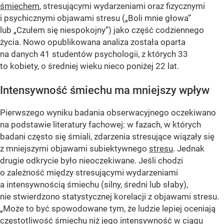
śmiechem
, stresującymi wydarzeniami oraz fizycznymi
i psychicznymi objawami stresu („Boli mnie głowa”
lub „Czułem się niespokojny”) jako część codziennego
życia. Nowo opublikowana analiza została oparta
na danych 41 studentów psychologii, z których 33
to kobiety, o średniej wieku nieco poniżej 22 lat.
Intensywność śmiechu ma mniejszy wpływ
Pierwszego wyniku badania obserwacyjnego oczekiwano
na podstawie literatury fachowej: w fazach, w których
badani często się śmiali, zdarzenia stresujące wiązały się
z mniejszymi objawami subiektywnego
stresu
. Jednak
drugie odkrycie było nieoczekiwane. Jeśli chodzi
o zależność między stresującymi wydarzeniami
a intensywnością śmiechu (silny, średni lub słaby),
nie stwierdzono statystycznej korelacji z objawami stresu.
„Może to być spowodowane tym, że ludzie lepiej oceniają
częstotliwość śmiechu niż jego intensywność w ciągu