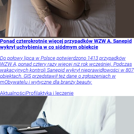
Ponad czterokrotnie więcej przypadków WZW A. Sanepid
wykrył uchybienia w co siódmym obiekcie
Do połowy lipca w Polsce potwierdzono 1413 przypadków
WZW A, ponad cztery razy więcej niż rok wcześniej. Podczas
wakacyjnych kontroli Sanepid wykrył nieprawidłowości w 807
obiektach. GIS przedstawił też dane o zgłoszeniach w
mObywatelu i wytyczne dla branży beauty.
Aktualności
Profilaktyka i leczenie