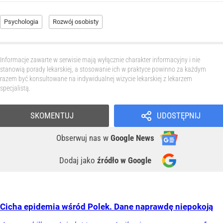
Psychologia
Rozwój osobisty
Informacje zawarte w serwisie mają wyłącznie charakter informacyjny i nie
stanowią porady lekarskiej, a stosowanie ich w praktyce powinno za każdym
razem być konsultowane na indywidualnej wizycie lekarskiej z lekarzem
specjalistą.
SKOMENTUJ
UDOSTĘPNIJ
Obserwuj nas
w
Google News
Dodaj jako
źródło w Google
Cicha epidemia wśród Polek. Dane naprawdę niepokoją