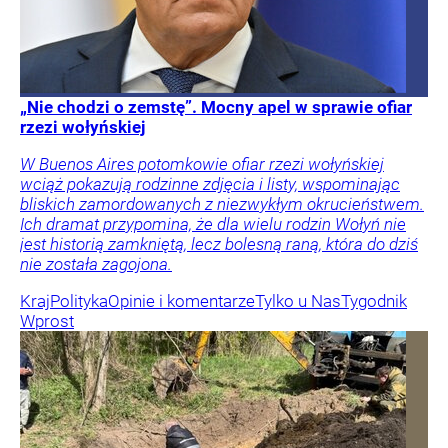
„Nie chodzi o zemstę”. Mocny apel w sprawie ofiar
rzezi wołyńskiej
W Buenos Aires potomkowie ofiar rzezi wołyńskiej
wciąż pokazują rodzinne zdjęcia i listy, wspominając
bliskich zamordowanych z niezwykłym okrucieństwem.
Ich dramat przypomina, że dla wielu rodzin Wołyń nie
jest historią zamkniętą, lecz bolesną raną, która do dziś
nie została zagojona.
Kraj
Polityka
Opinie i komentarze
Tylko u Nas
Tygodnik
Wprost