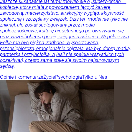
Jeszcze kilkanaście lat temu mówiło się o „superwoman” –
kobiecie, która miała z powodzeniem łączyć karierę
zawodową, macierzyństwo, atrakcyjny wygląd, aktywność
społeczną i szczęśliwy związek. Dziś ten model nie tylko nie
zniknął, ale został spotęgowany przez media
społecznościowe, kulturę nieustannego porównywania się
oraz wszechobecną presję osiągania sukcesu. Współczesna
Polka ma być piękna, zadbana, wysportowana,
przedsiębiorcza, emocjonalnie dojrzała. Ma być dobrą matką,
partnerką i przyjaciółką. A jeśli nie spełnia wszystkich tych
oczekiwań, często sama staje się swoim najsurowszym
sędzią.
Opinie i komentarze
Życie
Psychologia
Tylko u Nas