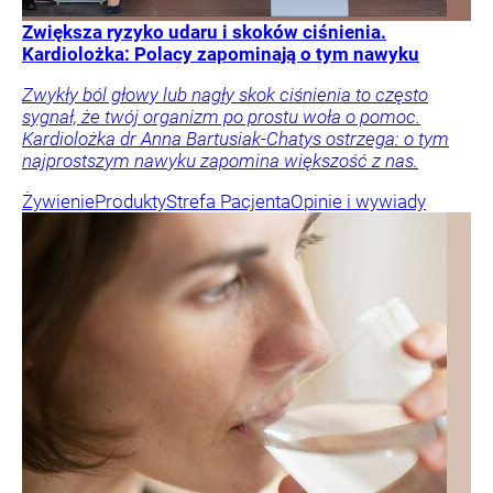
Zwiększa ryzyko udaru i skoków ciśnienia.
Kardiolożka: Polacy zapominają o tym nawyku
Zwykły ból głowy lub nagły skok ciśnienia to często
sygnał, że twój organizm po prostu woła o pomoc.
Kardiolożka dr Anna Bartusiak-Chatys ostrzega: o tym
najprostszym nawyku zapomina większość z nas.
Żywienie
Produkty
Strefa Pacjenta
Opinie i wywiady