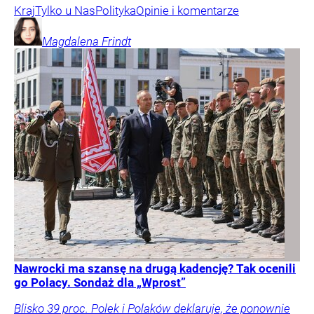
Kraj
Tylko u Nas
Polityka
Opinie i komentarze
Magdalena
Frindt
Nawrocki ma szansę na drugą kadencję? Tak ocenili
go Polacy. Sondaż dla „Wprost”
Blisko 39 proc. Polek i Polaków deklaruje, że ponownie