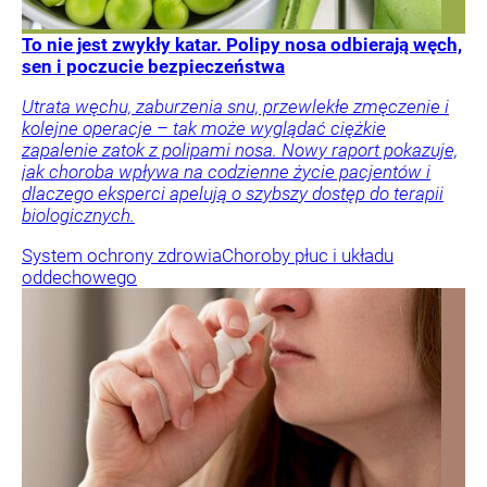
To nie jest zwykły katar. Polipy nosa odbierają węch,
sen i poczucie bezpieczeństwa
Utrata węchu, zaburzenia snu, przewlekłe zmęczenie i
kolejne operacje – tak może wyglądać ciężkie
zapalenie zatok z polipami nosa. Nowy raport pokazuje,
jak choroba wpływa na codzienne życie pacjentów i
dlaczego eksperci apelują o szybszy dostęp do terapii
biologicznych.
System ochrony zdrowia
Choroby płuc i układu
oddechowego