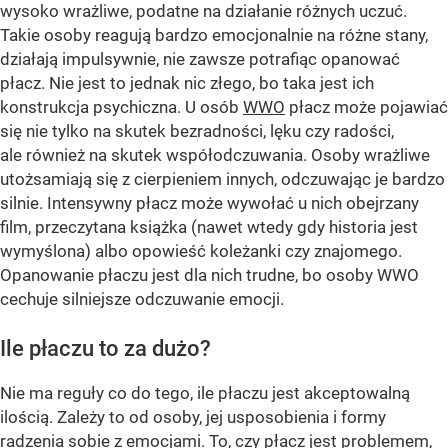
wysoko wrażliwe, podatne na działanie różnych uczuć.
Takie osoby reagują bardzo emocjonalnie na różne stany,
działają impulsywnie, nie zawsze potrafiąc opanować
płacz. Nie jest to jednak nic złego, bo taka jest ich
konstrukcja psychiczna. U osób
WWO
płacz może pojawiać
się nie tylko na skutek bezradności, lęku czy radości,
ale również na skutek współodczuwania. Osoby wrażliwe
utożsamiają się z cierpieniem innych, odczuwając je bardzo
silnie. Intensywny płacz może wywołać u nich obejrzany
film, przeczytana książka (nawet wtedy gdy historia jest
wymyślona) albo opowieść koleżanki czy znajomego.
Opanowanie płaczu jest dla nich trudne, bo osoby WWO
cechuje silniejsze odczuwanie emocji.
Ile płaczu to za dużo?
Nie ma reguły co do tego, ile płaczu jest akceptowalną
ilością. Zależy to od osoby, jej usposobienia i formy
radzenia sobie z emocjami. To, czy płacz jest problemem,