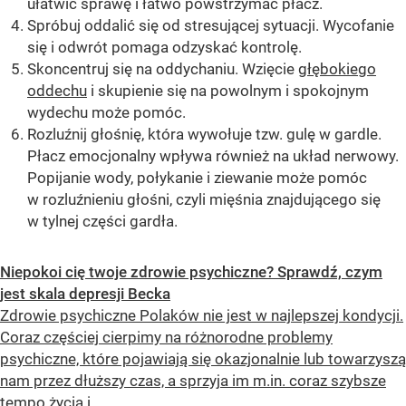
ułatwić sprawę i łatwo powstrzymać płacz.
Spróbuj oddalić się od stresującej sytuacji. Wycofanie
się i odwrót pomaga odzyskać kontrolę.
Skoncentruj się na oddychaniu. Wzięcie
głębokiego
oddechu
i skupienie się na powolnym i spokojnym
wydechu może pomóc.
Rozluźnij głośnię, która wywołuje tzw. gulę w gardle.
Płacz emocjonalny wpływa również na układ nerwowy.
Popijanie wody, połykanie i ziewanie może pomóc
w rozluźnieniu głośni, czyli mięśnia znajdującego się
w tylnej części gardła.
Niepokoi cię twoje zdrowie psychiczne? Sprawdź, czym
jest skala depresji Becka
Zdrowie psychiczne Polaków nie jest w najlepszej kondycji.
Coraz częściej cierpimy na różnorodne problemy
psychiczne, które pojawiają się okazjonalnie lub towarzyszą
nam przez dłuższy czas, a sprzyja im m.in. coraz szybsze
tempo życia i...