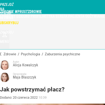
PRZEJDŹ
NA
ZDROWIE WPROST
STRONĘ
CHOROBY
DZIECKO
PROFILAKTYKA
STREFA PACJENTA
ODŻYWIANIE
GŁÓWNĄ
WPROST.PL
UBSKRYBUJ
ZALOGUJ
MENU
Zdrowie
/
Psychologia
/
Zaburzenia psychiczne
Autor:
Alicja Kowalczyk
Opracowała:
Maja Błaszczyk
Jak powstrzymać płacz?
Dodano:
20
czerwca
2022
10:39