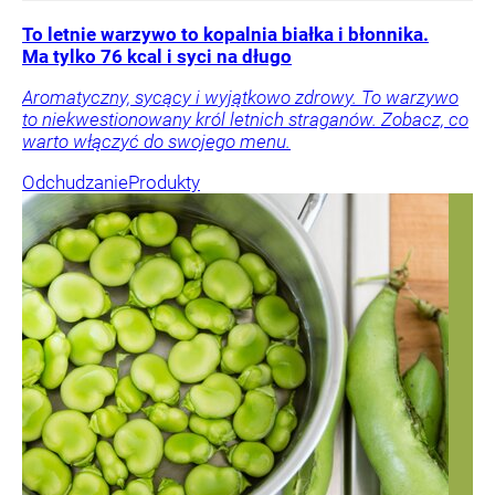
To letnie warzywo to kopalnia białka i błonnika.
Ma tylko 76 kcal i syci na długo
Aromatyczny, sycący i wyjątkowo zdrowy. To warzywo
to niekwestionowany król letnich straganów. Zobacz, co
warto włączyć do swojego menu.
Odchudzanie
Produkty