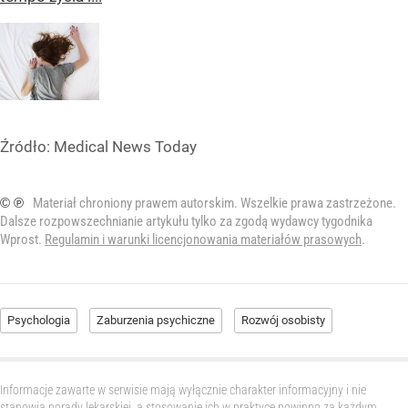
Źródło:
Medical News Today
© ℗
Materiał chroniony prawem autorskim. Wszelkie prawa zastrzeżone.
Dalsze rozpowszechnianie artykułu tylko za zgodą wydawcy tygodnika
Wprost.
Regulamin i warunki licencjonowania materiałów prasowych
.
Psychologia
Zaburzenia psychiczne
Rozwój osobisty
Informacje zawarte w serwisie mają wyłącznie charakter informacyjny i nie
stanowią porady lekarskiej, a stosowanie ich w praktyce powinno za każdym