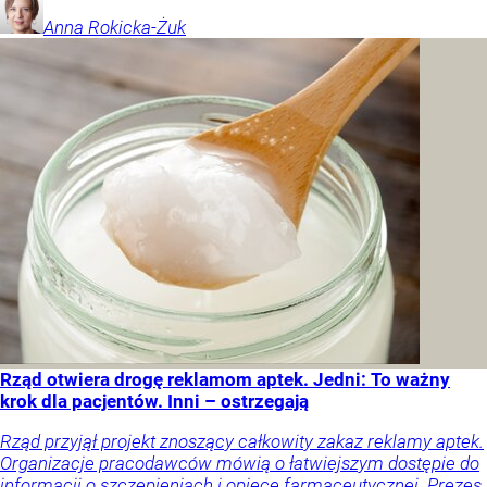
Anna
Rokicka-Żuk
Rząd otwiera drogę reklamom aptek. Jedni: To ważny
krok dla pacjentów. Inni – ostrzegają
Rząd przyjął projekt znoszący całkowity zakaz reklamy aptek.
Organizacje pracodawców mówią o łatwiejszym dostępie do
informacji o szczepieniach i opiece farmaceutycznej. Prezes