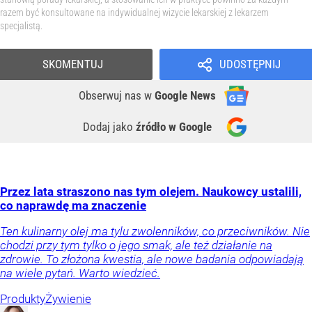
razem być konsultowane na indywidualnej wizycie lekarskiej z lekarzem
specjalistą.
SKOMENTUJ
UDOSTĘPNIJ
Obserwuj nas
w
Google News
Dodaj jako
źródło w Google
Przez lata straszono nas tym olejem. Naukowcy ustalili,
co naprawdę ma znaczenie
Ten kulinarny olej ma tylu zwolenników, co przeciwników. Nie
chodzi przy tym tylko o jego smak, ale też działanie na
zdrowie. To złożona kwestia, ale nowe badania odpowiadają
na wiele pytań. Warto wiedzieć.
Produkty
Żywienie