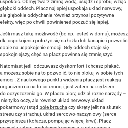
uspokoić. Obmyj twarz zimną wodą, usiądź i spróbuj wziąć
głęboki oddech. Płacz najlepiej uspokaja układ nerwowy,
ale głębokie oddychanie również przynosi pozytywne
efekty, więc po chwili powinieneś poczuć się lepiej.
Jeśli masz taką możliwość (bo np. jesteś w domu), możesz
dla uspokojenia położyć się na łóżku lub kanapie i pozwolić
sobie na uspokojenie emocji. Gdy oddech staje się
spokojniejszy, chęć na płacz powinna się zmniejszyć.
Natomiast jeśli odczuwasz dyskomfort i chcesz płakać,
a możesz sobie na to pozwolić, to nie blokuj w sobie tych
emocji. Z naukowego punktu widzenia płacz jest reakcją
organizmu na nadmiar emocji, jest zatem narzędziem
do oczyszczenia go. W płaczu biorą udział różne narządy –
nie tylko oczy, ale również układ nerwowy, układ
pokarmowy (stąd
bóle brzucha
czy skręty jelit na skutek
stresu czy strachu), układ sercowo-naczyniowy (serce
przyspiesza i kołacze, pompując więcej krwi). Płacz
pozwala zatem zredukować napięcia, a gdy emocje