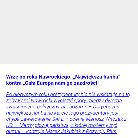
Wrze po roku Nawrockiego. „Największa hańba”
kontra „Cała Europa nam go zazdrości”
Po pierwszym roku prezydentury nic nie wskazuje na to,
żeby Karol Nawrocki wyciszył spory między dwoma
zwaśnionymi politycznymi obozami. – Dotychczas
największą hańbą na karcie jego prezydentury jest
chyba zawetowanie SAFE – ocenia Mariusz Witczak z
KO. – Mamy głowę państwa, z której możemy być
dumni – kontruje Marek Jakubiak z Rozwoju Plus.