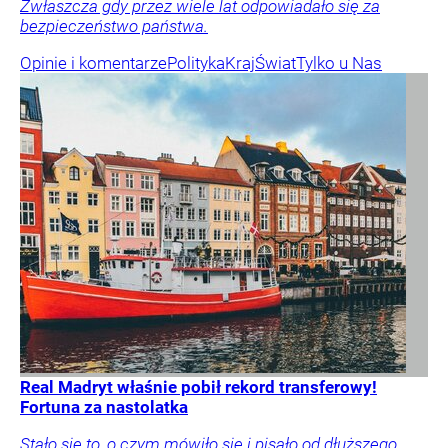
Zwłaszcza gdy przez wiele lat odpowiadało się za
bezpieczeństwo państwa.
Opinie i komentarze
Polityka
Kraj
Świat
Tylko u Nas
Real Madryt właśnie pobił rekord transferowy!
Fortuna za nastolatka
Stało się to, o czym mówiło się i pisało od dłuższego