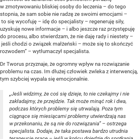
w zmotywowaniu bliskiej osoby do leczenia – do tego
stopnia, że sam sobie nie radzę ze swoimi emocjami –
to się wycofuję – idę do specjalisty – regeneruję siły,
uzyskuję nowe informacje – i albo jeszcze raz przystępuję
do procesu, albo stwierdzam, że nie daję rady i niestety –
jeśli chodzi o związek małżeński – może się to skończyć
rozwodem” – wytłumaczył specjalista.
Dr Tworus przyznaje, że ogromny wpływ na rozwiązanie
problemu na czas. Im dłużej człowiek zwleka z interwencją,
tym szybciej wypala się emocjonalnie.
„Jeśli widzimy, że coś się dzieje, to nie czekajmy i nie
zakładajmy, że przejdzie. Tak może minąć rok i dwa,
podczas których problemy się utrwalają. Poza tym
ciągnące się miesiącami problemy utwierdzają nas
w przekonaniu, że są nie do rozwiązania” – ostrzega
specjalista. Dodaje, że taka postawa bardzo utrudnia
terapeucie pracę – jeśli w końcu dojedzie do spotkania.