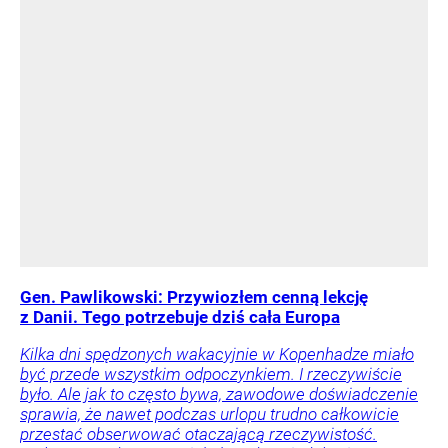
Gen. Pawlikowski: Przywiozłem cenną lekcję
z Danii. Tego potrzebuje dziś cała Europa
Kilka dni spędzonych wakacyjnie w Kopenhadze miało
być przede wszystkim odpoczynkiem. I rzeczywiście
było. Ale jak to często bywa, zawodowe doświadczenie
sprawia, że nawet podczas urlopu trudno całkowicie
przestać obserwować otaczającą rzeczywistość.