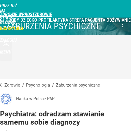
PRZEJDŹ
NA
ZDROWIE WPROST
STRONĘ
CHOROBY
DZIECKO
PROFILAKTYKA
STREFA PACJENTA
ODŻYWIANIE
GŁÓWNĄ
ZABURZENIA PSYCHICZNE
WPROST.PL
UBSKRYBUJ
ZALOGUJ
MENU
Zdrowie
/
Psychologia
/
Zaburzenia psychiczne
Nauka w Polsce PAP
Psychiatra: odradzam stawianie
samemu sobie diagnozy