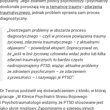
popularny. Jego zdaniem polscy psycholodzy i psychiatrzy
doskonale poruszają się
w tematyce traumy
i
zdarzenia
traumatycznego
, jednak problem sprawia sam proces
diagnostyczny.
„Dostrzegam problemy w obszarze procesu
diagnostycznego – czyli w procesie powiązania traumy
życiowej, zdarzenia traumatycznego – z aktualnymi
objawami” – powiedział ekspert. Doprecyzował on,
że „jeśli w linii życiowej człowieka widać jedno lub kilka
zdarzeń traumatycznych, to bardzo często
nadrozpoznajemy PTSD, wiążąc aktualne problemy
ze zdrowiem psychicznym – ze zdarzeniem
z przeszłości – i nazywając je PTSD”.
Dr Tworus podzielił się doświadczeniem z kliniki, w której
pracuje. „W Klinice Psychiatrii Stresu Bojowego
i Psychotraumatologii widzimy, że PTSD stosowane jest
jako skrót myślowy. Zapominamy o szeregu innych