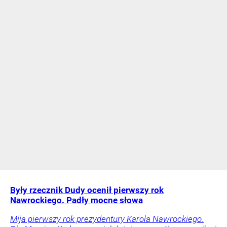
Były rzecznik Dudy ocenił pierwszy rok
Nawrockiego. Padły mocne słowa
Mija pierwszy rok prezydentury Karola Nawrockiego.