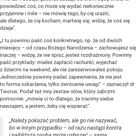
powiedzieć coś, co może się wydać niekoniecznie
przyjemne i miłe – nie mówię tego, by cię urazić,
ale dlatego, że cię kocham, martwię się; widzę, że coś się
dzieje".
„I tu powinno paść coś konkretnego, np. że od dwóch
miesięcy – od czasu Bożego Narodzenia – zachowujesz się
inaczej – widzę, że nie śpisz, jesteś rozdrażniony. Powinny
paść przykłady: miałeś zapłacić rachunki; wyjechać
z dziećmi na weekend, ale nie zarezerwowałeś pokoju.
Jednocześnie powinny padać zapewnienia, że nie jest
to forma oskarżenia, tylko zwrócenie uwagi” – zaznaczył dr
Tworus. Podał też inny zestaw słów, który zabrzmi
pomocnie: „mówię ci to dlatego, że tracimy siebie
nawzajem, a jestem, żeby cię wspierać".
„Należy pokazać problem, ale go nie nazywać,
bo w innym przypadku – od razu nastąpi kontra
i najbliższa osoba może usłyszeć – sama