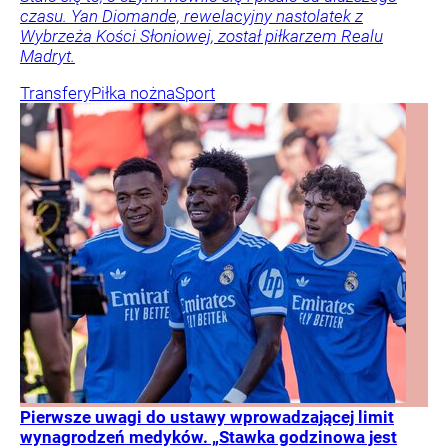
czasu. Yan Diomande, rewelacyjny nastolatek z
Wybrzeża Kości Słoniowej, został piłkarzem Realu
Madryt.
Transfery
Piłka nożna
Sport
Pierwsze uwagi do ustawy wprowadzającej limit
wynagrodzeń medyków. „Stawka godzinowa jest