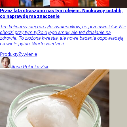
Przez lata straszono nas tym olejem. Naukowcy ustalili,
co naprawdę ma znaczenie
Ten kulinarny olej ma tylu zwolenników, co przeciwników. Nie
chodzi przy tym tylko o jego smak, ale też działanie na
zdrowie. To złożona kwestia, ale nowe badania odpowiadają
na wiele pytań. Warto wiedzieć.
Produkty
Żywienie
Anna
Rokicka-Żuk