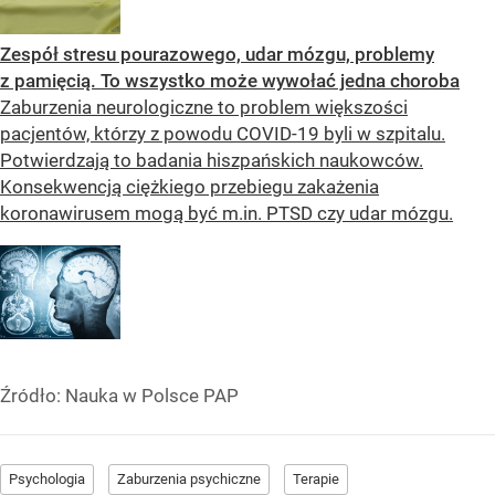
Zespół stresu pourazowego, udar mózgu, problemy
z pamięcią. To wszystko może wywołać jedna choroba
Zaburzenia neurologiczne to problem większości
pacjentów, którzy z powodu COVID-19 byli w szpitalu.
Potwierdzają to badania hiszpańskich naukowców.
Konsekwencją ciężkiego przebiegu zakażenia
koronawirusem mogą być m.in. PTSD czy udar mózgu.
Źródło:
Nauka w Polsce PAP
Psychologia
Zaburzenia psychiczne
Terapie