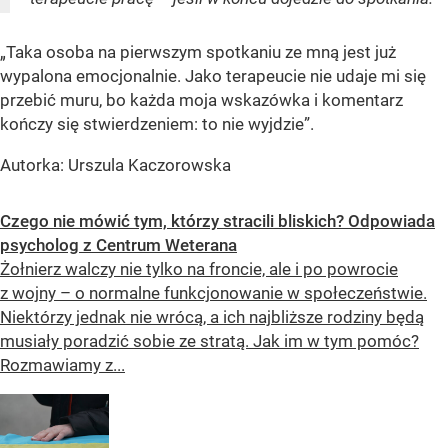
„Taka osoba na pierwszym spotkaniu ze mną jest już
wypalona emocjonalnie. Jako terapeucie nie udaje mi się
przebić muru, bo każda moja wskazówka i komentarz
kończy się stwierdzeniem: to nie wyjdzie”.
Autorka: Urszula Kaczorowska
Czego nie mówić tym, którzy stracili bliskich? Odpowiada
psycholog z Centrum Weterana
Żołnierz walczy nie tylko na froncie, ale i po powrocie
z wojny – o normalne funkcjonowanie w społeczeństwie.
Niektórzy jednak nie wrócą, a ich najbliższe rodziny będą
musiały poradzić sobie ze stratą. Jak im w tym pomóc?
Rozmawiamy z...