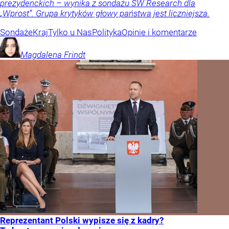
prezydenckich – wynika z sondażu SW Research dla
„Wprost”. Grupa krytyków głowy państwa jest liczniejsza.
Sondaże
Kraj
Tylko u Nas
Polityka
Opinie i komentarze
Magdalena
Frindt
Reprezentant Polski wypisze się z kadry?