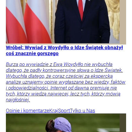
Wróbel: Wywiad z Woydyłło o Idze Świątek obnażył
coś znacznie gorszego
Burza po wywiadzie z Ewą Woydyłło nie wybuchła
dlatego, że padły kontrowersyjne słowa o Idze Świątek.
Wybuchła dlatego, że coraz częściej za ekspercką
analizę uznajemy opinie wygłaszane bez wiedzy, faktów
i odpowiedzialności. Internet od dawna premiuje nie
tych, którzy wiedzą najwięcej, lecz tych, którzy mówią
najgłośniej.
Opinie i komentarze
Kraj
Sport
Tylko u Nas