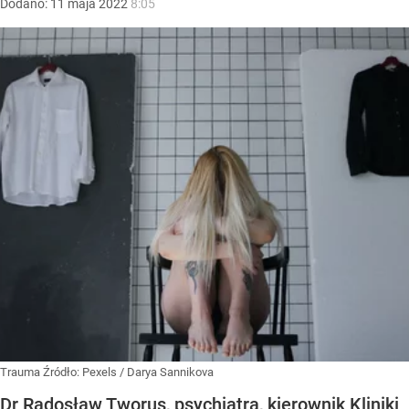
Dodano:
11
maja
2022
8:05
Trauma
Źródło:
Pexels
/
Darya Sannikova
Dr Radosław Tworus, psychiatra, kierownik Kliniki