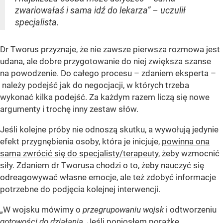
zwariowałaś i sama idź do lekarza” – uczulił
specjalista.
Dr Tworus przyznaje, że nie zawsze pierwsza rozmowa jest
udana, ale dobre przygotowanie do niej zwiększa szanse
na powodzenie. Do całego procesu – zdaniem eksperta –
należy podejść jak do negocjacji, w których trzeba
wykonać kilka podejść. Za każdym razem liczą się nowe
argumenty i trochę inny zestaw słów.
Jeśli kolejne próby nie odnoszą skutku, a wywołują jedynie
efekt przygnębienia osoby, która je inicjuje,
powinna ona
sama zwrócić się do specjalisty/terapeuty,
żeby wzmocnić
siły. Zdaniem dr Tworusa chodzi o to, żeby nauczyć się
odreagowywać własne emocje, ale też zdobyć informacje
potrzebne do podjęcia kolejnej interwencji.
„W wojsku mówimy o
przegrupowaniu wojsk
i odtworzeniu
gotowości do działania
. Jeśli poniosłem porażkę