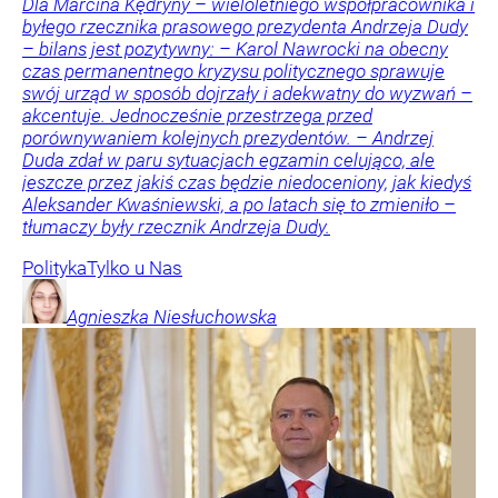
Dla Marcina Kędryny – wieloletniego współpracownika i
byłego rzecznika prasowego prezydenta Andrzeja Dudy
– bilans jest pozytywny: – Karol Nawrocki na obecny
czas permanentnego kryzysu politycznego sprawuje
swój urząd w sposób dojrzały i adekwatny do wyzwań –
akcentuje. Jednocześnie przestrzega przed
porównywaniem kolejnych prezydentów. – Andrzej
Duda zdał w paru sytuacjach egzamin celująco, ale
jeszcze przez jakiś czas będzie niedoceniony, jak kiedyś
Aleksander Kwaśniewski, a po latach się to zmieniło –
tłumaczy były rzecznik Andrzeja Dudy.
Polityka
Tylko u Nas
Agnieszka
Niesłuchowska