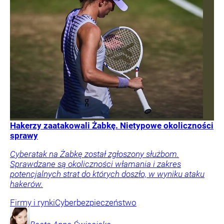
Hakerzy zaatakowali Żabkę. Nietypowe okoliczności
sprawy
Cyberatak na Żabkę został zgłoszony służbom.
Sprawdzane są okoliczności włamania i zakres
potencjalnych strat do których doszło, w wyniku ataku
hakerów.
Firmy i rynki
Cyberbezpieczeństwo