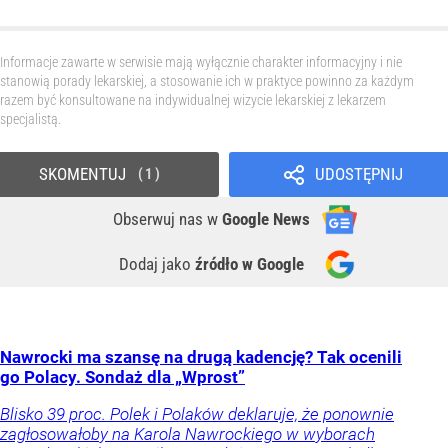
Informacje zawarte w serwisie mają wyłącznie charakter informacyjny i nie
stanowią porady lekarskiej, a stosowanie ich w praktyce powinno za każdym
razem być konsultowane na indywidualnej wizycie lekarskiej z lekarzem
specjalistą.
SKOMENTUJ
UDOSTĘPNIJ
1
Obserwuj nas
w
Google News
Dodaj jako
źródło w Google
Nawrocki ma szansę na drugą kadencję? Tak ocenili
go Polacy. Sondaż dla „Wprost”
Blisko 39 proc. Polek i Polaków deklaruje, że ponownie
zagłosowałoby na Karola Nawrockiego w wyborach