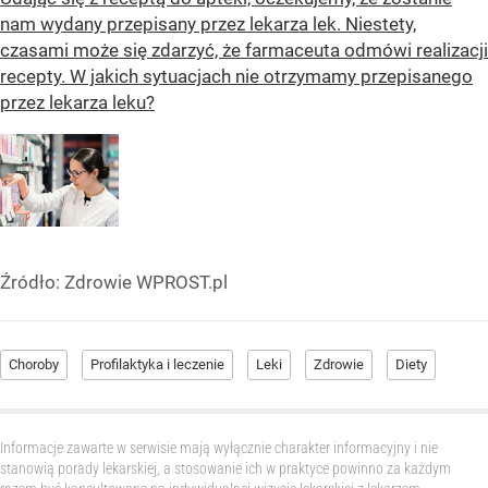
nam wydany przepisany przez lekarza lek. Niestety,
czasami może się zdarzyć, że farmaceuta odmówi realizacji
recepty. W jakich sytuacjach nie otrzymamy przepisanego
przez lekarza leku?
Źródło:
Zdrowie WPROST.pl
Choroby
Profilaktyka i leczenie
Leki
Zdrowie
Diety
Informacje zawarte w serwisie mają wyłącznie charakter informacyjny i nie
stanowią porady lekarskiej, a stosowanie ich w praktyce powinno za każdym