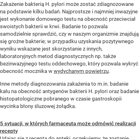
Zakażenie bakterią H. pylori może zostać zdiagnozowane
na podstawie kilku badań. Najprostsze i najmniej inwazyjne
jest wykonanie domowego testu na obecność przeciwciał
swoistych bakterii w krwi. Badanie to pozwala
samodzielnie sprawdzić, czy w naszym organizmie znajdują
się groźne bakterie; w przypadku uzyskania pozytywnego
wyniku wskazane jest skorzystanie z innych,
laboratoryjnych metod diagnostycznych np. także
bezinwazyjnego testu oddechowego, który pozwala wykryć
obecność mocznika w
wydychanym powietrzu
.
Inne metody diagnozowania zakażenia to m.in. badanie
kału na obecność antygenów bakterii H. pylori oraz badanie
histopatologiczne pobranego w czasie gastroskopii
wycinka błony śluzowej żołądka.
5 sytuacji, w których farmaceuta może odmówić realizacji
recepty
Udając się z receptą do apteki, oczekujemy, że zostanie