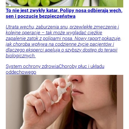
To nie jest zwykły katar. Polipy nosa odbierają węch,
sen i poczucie bezpieczeństwa
Utrata węchu, zaburzenia snu, przewlekłe zmęczenie i
kolejne operacje – tak może wyglądać ciężkie
zapalenie zatok z polipami nosa. Nowy raport pokazuje,
jak choroba wpływa na codzienne życie pacjentów i
dlaczego eksperci apelują o szybszy dostęp do terapii
biologicznych.
System ochrony zdrowia
Choroby płuc i układu
oddechowego