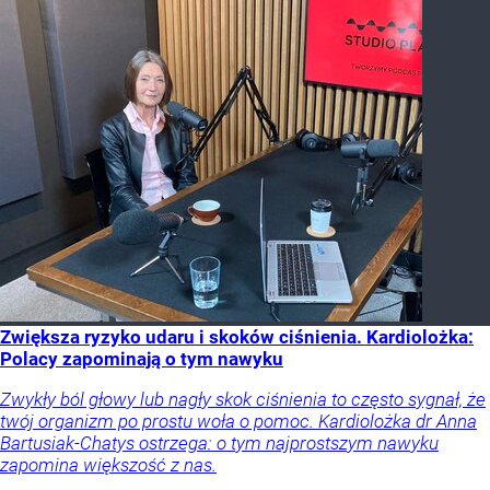
Zwiększa ryzyko udaru i skoków ciśnienia. Kardiolożka:
Polacy zapominają o tym nawyku
Zwykły ból głowy lub nagły skok ciśnienia to często sygnał, że
twój organizm po prostu woła o pomoc. Kardiolożka dr Anna
Bartusiak-Chatys ostrzega: o tym najprostszym nawyku
zapomina większość z nas.