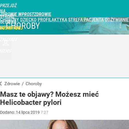
PRZEJDŹ
NA
ZDROWIE WPROST
STRONĘ
CHOROBY
DZIECKO
PROFILAKTYKA
STREFA PACJENTA
ODŻYWIANIE
GŁÓWNĄ
CHOROBY
WPROST.PL
UBSKRYBUJ
ZALOGUJ
MENU
Zdrowie
/
Choroby
Masz te objawy? Możesz mieć
Helicobacter pylori
Dodano:
14
lipca
2019
7:27