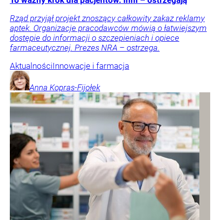
To ważny krok dla pacjentów. Inni – ostrzegają
Rząd przyjął projekt znoszący całkowity zakaz reklamy
aptek. Organizacje pracodawców mówią o łatwiejszym
dostępie do informacji o szczepieniach i opiece
farmaceutycznej. Prezes NRA – ostrzega.
Aktualności
Innowacje i farmacja
Anna
Kopras-Fijołek