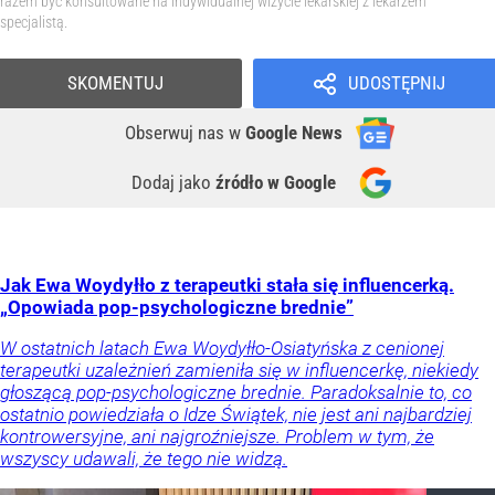
razem być konsultowane na indywidualnej wizycie lekarskiej z lekarzem
specjalistą.
SKOMENTUJ
UDOSTĘPNIJ
Obserwuj nas
w
Google News
Dodaj jako
źródło w Google
Jak Ewa Woydyłło z terapeutki stała się influencerką.
„Opowiada pop-psychologiczne brednie”
W ostatnich latach Ewa Woydyłło-Osiatyńska z cenionej
terapeutki uzależnień zamieniła się w influencerkę, niekiedy
głoszącą pop-psychologiczne brednie. Paradoksalnie to, co
ostatnio powiedziała o Idze Świątek, nie jest ani najbardziej
kontrowersyjne, ani najgroźniejsze. Problem w tym, że
wszyscy udawali, że tego nie widzą.