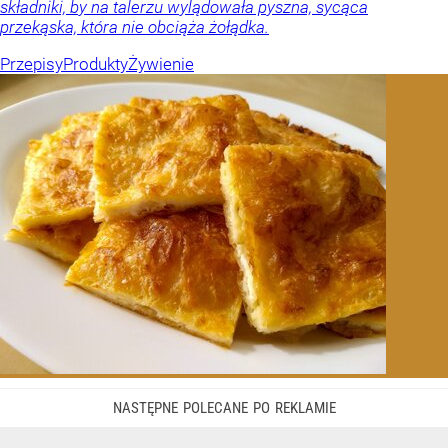
składniki, by na talerzu wylądowała pyszna, sycąca
przekąska, która nie obciąża żołądka.
Przepisy
Produkty
Żywienie