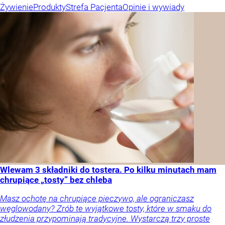
Żywienie
Produkty
Strefa Pacjenta
Opinie i wywiady
Wlewam 3 składniki do tostera. Po kilku minutach mam
chrupiące „tosty” bez chleba
Masz ochotę na chrupiące pieczywo, ale ograniczasz
węglowodany? Zrób te wyjątkowe tosty, które w smaku do
złudzenia przypominają tradycyjne. Wystarczą trzy proste