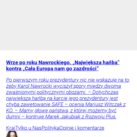
Wrze po roku Nawrockiego. „Największa hańba”
kontra „Cała Europa nam go zazdrości”
Po pierwszym roku prezydentury nic nie wskazuje na to,
żeby Karol Nawrocki wyciszył spory między dwoma
zwaśnionymi politycznymi obozami. – Dotychczas
największą hańbą na karcie jego prezydentury jest
chyba zawetowanie SAFE – ocenia Mariusz Witczak z
KO. – Mamy głowę państwa, z której możemy być
dumni – kontruje Marek Jakubiak z Rozwoju Plus.
Kraj
Tylko u Nas
Polityka
Opinie i komentarze