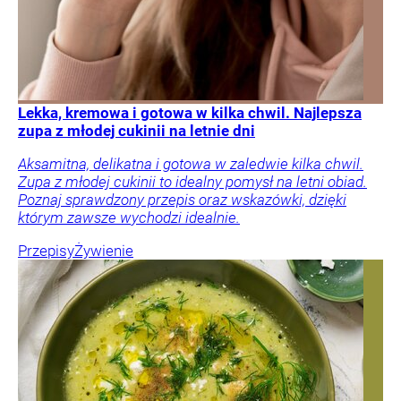
Lekka, kremowa i gotowa w kilka chwil. Najlepsza
zupa z młodej cukinii na letnie dni
Aksamitna, delikatna i gotowa w zaledwie kilka chwil.
Zupa z młodej cukinii to idealny pomysł na letni obiad.
Poznaj sprawdzony przepis oraz wskazówki, dzięki
którym zawsze wychodzi idealnie.
Przepisy
Żywienie