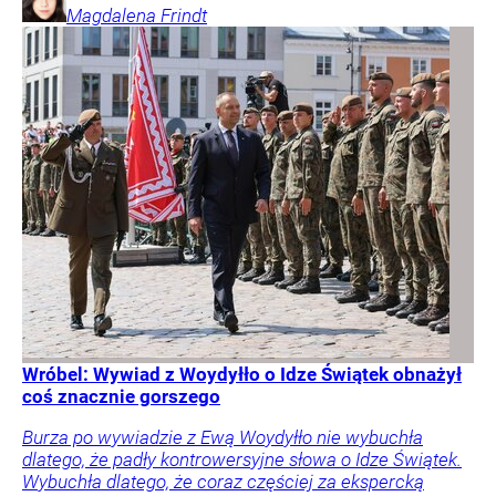
Magdalena
Frindt
Wróbel: Wywiad z Woydyłło o Idze Świątek obnażył
coś znacznie gorszego
Burza po wywiadzie z Ewą Woydyłło nie wybuchła
dlatego, że padły kontrowersyjne słowa o Idze Świątek.
Wybuchła dlatego, że coraz częściej za ekspercką