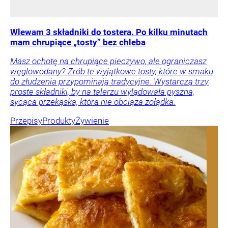
Wlewam 3 składniki do tostera. Po kilku minutach
mam chrupiące „tosty” bez chleba
Masz ochotę na chrupiące pieczywo, ale ograniczasz
węglowodany? Zrób te wyjątkowe tosty, które w smaku
do złudzenia przypominają tradycyjne. Wystarczą trzy
proste składniki, by na talerzu wylądowała pyszna,
sycąca przekąska, która nie obciąża żołądka.
Przepisy
Produkty
Żywienie