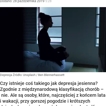
Dodano:
28
października
2019
5:28
Depresja
Źródło:
Unsplash
/
Ben Blennerhassett
Czy istnieje coś takiego jak depresja jesienna?
Zgodnie z międzynarodową klasyfikacją chorób –
nie. Ale są osoby, które, najczęściej z końcem lata
i wakacji, przy gorszej pogodzie i krótszych