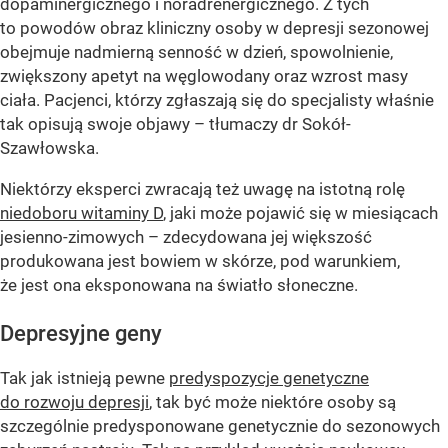
dopaminergicznego i noradrenergicznego. Z tych
to powodów obraz kliniczny osoby w depresji sezonowej
obejmuje nadmierną senność w dzień, spowolnienie,
zwiększony apetyt na węglowodany oraz wzrost masy
ciała. Pacjenci, którzy zgłaszają się do specjalisty właśnie
tak opisują swoje objawy – tłumaczy dr Sokół-
Szawłowska.
Niektórzy eksperci zwracają też uwagę na istotną rolę
niedoboru witaminy D
, jaki może pojawić się w miesiącach
jesienno-zimowych – zdecydowana jej większość
produkowana jest bowiem w skórze, pod warunkiem,
że jest ona eksponowana na światło słoneczne.
Depresyjne geny
Tak jak istnieją pewne
predyspozycje genetyczne
do rozwoju depresji
, tak być może niektóre osoby są
szczególnie predysponowane genetycznie do sezonowych