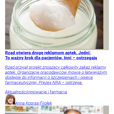
Rząd otwiera drogę reklamom aptek. Jedni:
To ważny krok dla pacjentów. Inni – ostrzegają
Rząd przyjął projekt znoszący całkowity zakaz reklamy
aptek. Organizacje pracodawców mówią o łatwiejszym
dostępie do informacji o szczepieniach i opiece
farmaceutycznej. Prezes NRA – ostrzega.
Aktualności
Innowacje i farmacja
Anna
Kopras-Fijołek