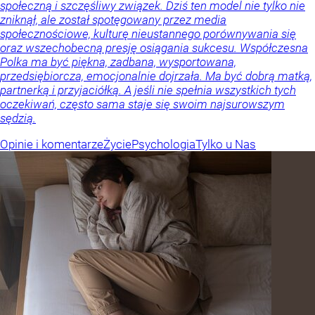
społeczną i szczęśliwy związek. Dziś ten model nie tylko nie
zniknął, ale został spotęgowany przez media
społecznościowe, kulturę nieustannego porównywania się
oraz wszechobecną presję osiągania sukcesu. Współczesna
Polka ma być piękna, zadbana, wysportowana,
przedsiębiorcza, emocjonalnie dojrzała. Ma być dobrą matką,
partnerką i przyjaciółką. A jeśli nie spełnia wszystkich tych
oczekiwań, często sama staje się swoim najsurowszym
sędzią.
Opinie i komentarze
Życie
Psychologia
Tylko u Nas