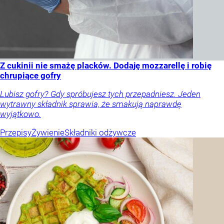
Z cukinii nie smażę placków. Dodaję mozzarellę i robię
chrupiące gofry
Lubisz gofry? Gdy spróbujesz tych przepadniesz. Jeden
wytrawny składnik sprawia, że smakują naprawdę
wyjątkowo.
Przepisy
Żywienie
Składniki odżywcze