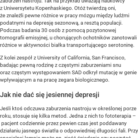
zaburzeń nastroju. Tak na przykład uważają naukowcy
z Uniwersytetu Kopenhaskiego. Otóż twierdzą oni,
że znaleźli pewne różnice w pracy mózgu między ludźmi
podatnymi na depresję sezonową, a resztą populacji.
Podczas badania 30 osób z pomocą pozytonowej
tomografii emisyjnej, u chorujących ochotników zanotowali
różnice w aktywności białka transportującego serotoninę.
Z kolei zespół z University of California, San Francisco,
badając pewną rodzinę z częstymi zaburzeniami snu
oraz częstym występowaniem SAD odkrył mutację w genie
wpływającym a na pracę zegara biologicznego.
Jak nie dać się jesiennej depresji
Jeśli ktoś odczuwa zaburzenia nastroju w określonej porze
roku, stosuje się kilka metod. Jedna z nich to fototerapia –
pacjent codziennie przez pewien czas jest poddawany
działaniu jasnego światła o odpowiedniej długości fali. Przy
specjalnej lampie może np. zjeść śniadanie czy poczytać