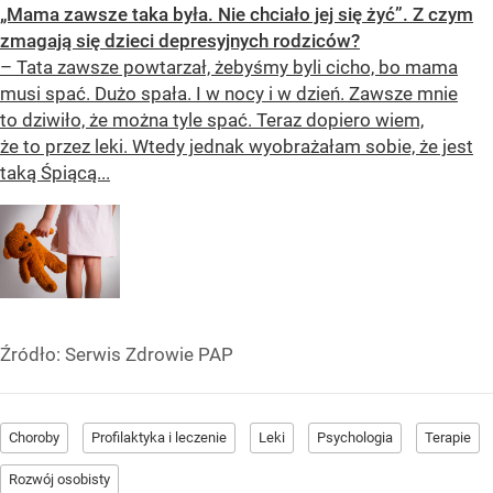
„Mama zawsze taka była. Nie chciało jej się żyć”. Z czym
zmagają się dzieci depresyjnych rodziców?
– Tata zawsze powtarzał, żebyśmy byli cicho, bo mama
musi spać. Dużo spała. I w nocy i w dzień. Zawsze mnie
to dziwiło, że można tyle spać. Teraz dopiero wiem,
że to przez leki. Wtedy jednak wyobrażałam sobie, że jest
taką Śpiącą...
Źródło:
Serwis Zdrowie PAP
Choroby
Profilaktyka i leczenie
Leki
Psychologia
Terapie
Rozwój osobisty