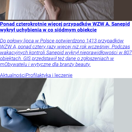
Ponad czterokrotnie więcej przypadków WZW A. Sanepid
wykrył uchybienia w co siódmym obiekcie
Do połowy lipca w Polsce potwierdzono 1413 przypadków
WZW A, ponad cztery razy więcej niż rok wcześniej. Podczas
wakacyjnych kontroli Sanepid wykrył nieprawidłowości w 807
obiektach. GIS przedstawił też dane o zgłoszeniach w
mObywatelu i wytyczne dla branży beauty.
Aktualności
Profilaktyka i leczenie