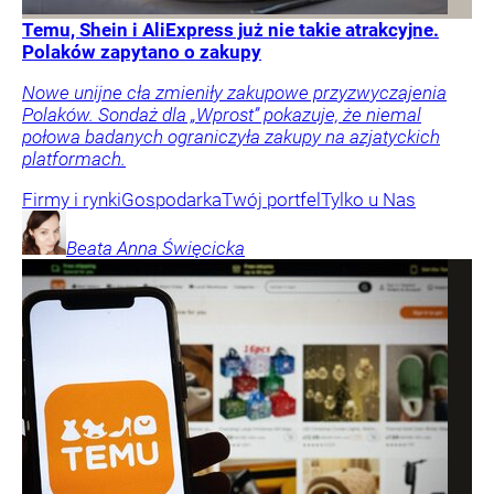
Temu, Shein i AliExpress już nie takie atrakcyjne.
Polaków zapytano o zakupy
Nowe unijne cła zmieniły zakupowe przyzwyczajenia
Polaków. Sondaż dla „Wprost” pokazuje, że niemal
połowa badanych ograniczyła zakupy na azjatyckich
platformach.
Firmy i rynki
Gospodarka
Twój portfel
Tylko u Nas
Beata Anna
Święcicka