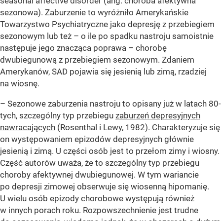
seasonal affective disorder (ang. choroba afektywna
sezonowa). Zaburzenie to wyróżniło Amerykańskie
Towarzystwo Psychiatryczne jako depresję z przebiegiem
sezonowym lub też – o ile po spadku nastroju samoistnie
następuje jego znacząca poprawa – chorobę
dwubiegunową z przebiegiem sezonowym. Zdaniem
Amerykanów, SAD pojawia się jesienią lub zimą, rzadziej
na wiosnę.
– Sezonowe zaburzenia nastroju to opisany już w latach 80-
tych, szczególny typ przebiegu
zaburzeń depresyjnych
nawracających
(Rosenthal i Lewy, 1982). Charakteryzuje się
on występowaniem epizodów depresyjnych głównie
jesienią i zimą. U części osób jest to przełom zimy i wiosny.
Część autorów uważa, że to szczególny typ przebiegu
choroby afektywnej dwubiegunowej. W tym wariancie
po depresji zimowej obserwuje się wiosenną hipomanię.
U wielu osób epizody chorobowe występują również
w innych porach roku. Rozpowszechnienie jest trudne