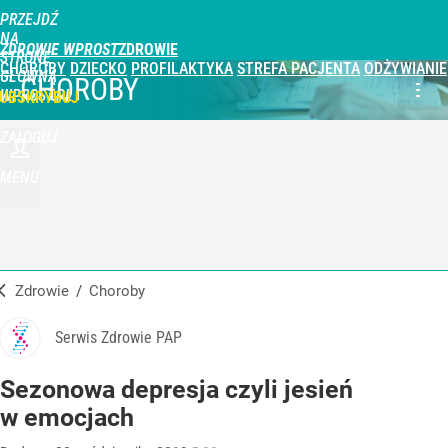
PRZEJDŹ
NA
ZDROWIE WPROST
STRONĘ
CHOROBY
DZIECKO
PROFILAKTYKA
STREFA PACJENTA
ODŻYWIANIE
GŁÓWNĄ
CHOROBY
WPROST.PL
UBSKRYBUJ
ZALOGUJ
MENU
Zdrowie
/
Choroby
Serwis Zdrowie PAP
Sezonowa depresja czyli jesień
w emocjach