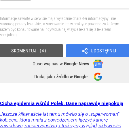
Informacje zawarte w serwisie mają wyłącznie charakter informacyjny i nie
stanowią porady lekarskiej, a stosowanie ich w praktyce powinno za każdym
razem być konsultowane na indywidualnej wizycie lekarskiej z lekarzem
specjalistą.
SKOMENTUJ
UDOSTĘPNIJ
4
Obserwuj nas
w
Google News
Dodaj jako
źródło w Google
Cicha epidemia wśród Polek. Dane naprawdę niepokoją
Jeszcze kilkanaście lat temu mówiło się o „superwoman” –
kobiecie, która miała z powodzeniem łączyć karierę
zawodową, macierzyństwo, atrakcyjny wygląd, aktywność