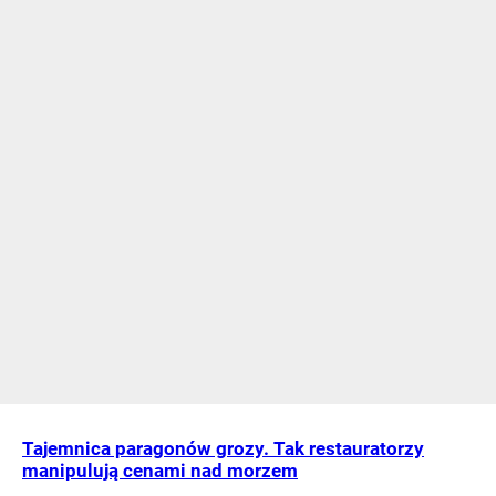
Tajemnica paragonów grozy. Tak restauratorzy
manipulują cenami nad morzem