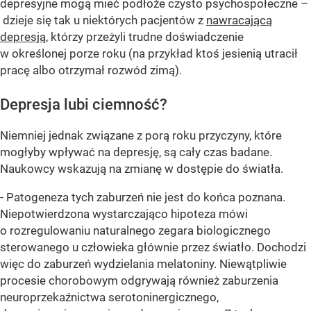
depresyjne mogą mieć podłoże czysto psychospołeczne –
dzieje się tak u niektórych pacjentów z
nawracającą
depresją
, którzy przeżyli trudne doświadczenie
w określonej porze roku (na przykład ktoś jesienią utracił
pracę albo otrzymał rozwód zimą).
Depresja lubi ciemność?
Niemniej jednak związane z porą roku przyczyny, które
mogłyby wpływać na depresję, są cały czas badane.
Naukowcy wskazują na zmianę w dostępie do światła.
- Patogeneza tych zaburzeń nie jest do końca poznana.
Niepotwierdzona wystarczająco hipoteza mówi
o rozregulowaniu naturalnego zegara biologicznego
sterowanego u człowieka głównie przez światło. Dochodzi
więc do zaburzeń wydzielania melatoniny. Niewątpliwie
procesie chorobowym odgrywają również zaburzenia
neuroprzekaźnictwa serotoninergicznego,