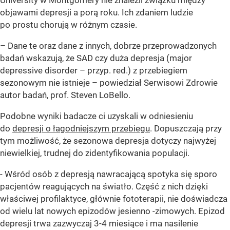
University w Montgomery nie znaleźli związku między
objawami depresji a porą roku. Ich zdaniem ludzie
po prostu chorują w różnym czasie.
– Dane te oraz dane z innych, dobrze przeprowadzonych
badań wskazują, że SAD czy duża depresja (major
depressive disorder – przyp. red.) z przebiegiem
sezonowym nie istnieje – powiedział Serwisowi Zdrowie
autor badań, prof. Steven LoBello.
Podobne wyniki badacze ci uzyskali w odniesieniu
do
depresji o łagodniejszym przebiegu
. Dopuszczają przy
tym możliwość, że sezonowa depresja dotyczy najwyżej
niewielkiej, trudnej do zidentyfikowania populacji.
- Wśród osób z depresją nawracającą spotyka się sporo
pacjentów reagujących na światło. Część z nich dzięki
właściwej profilaktyce, głównie fototerapii, nie doświadcza
od wielu lat nowych epizodów jesienno -zimowych. Epizod
depresji trwa zazwyczaj 3-4 miesiące i ma nasilenie