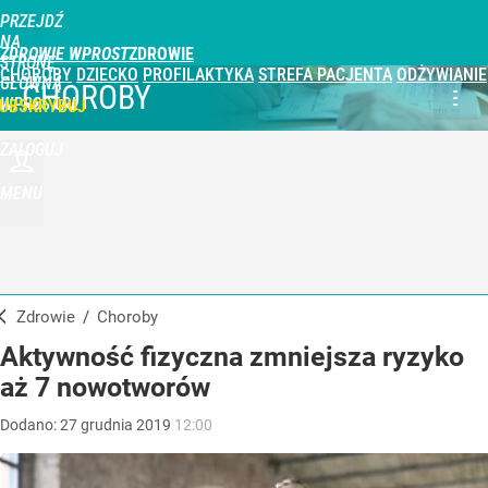
PRZEJDŹ
NA
ZDROWIE WPROST
STRONĘ
CHOROBY
DZIECKO
PROFILAKTYKA
STREFA PACJENTA
ODŻYWIANIE
GŁÓWNĄ
CHOROBY
WPROST.PL
UBSKRYBUJ
ZALOGUJ
MENU
Zdrowie
/
Choroby
Aktywność fizyczna zmniejsza ryzyko
aż 7 nowotworów
Dodano:
27
grudnia
2019
12:00