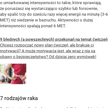
o umiarkowanej intensywności to takie, które sprawiają,
że poruszasz się wystarczająco szybko lub forsownie,
aby spalić trzy do sześciu razy więcej energii na minutę (3-6
MET) niż siedzenie w bezruchu. Aktywności o dużej
intensywności spalają ponad 6 MET.
9 błędnych (a powszechnych) przekonań na temat ćwiczeń
Chcesz rozpocząć nowy plan ćwiczeń, ale brakuje ci
motywacji? A może motywacja jest, ale wraz z nią są
obawy o bezpieczeństwo? Od dzisiaj zero wymówek!
7 rodzajów raka