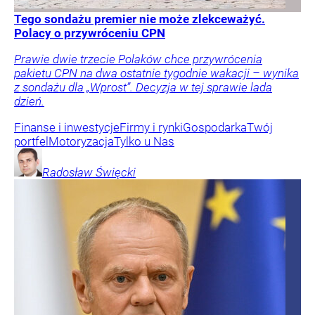
Tego sondażu premier nie może zlekceważyć.
Polacy o przywróceniu CPN
Prawie dwie trzecie Polaków chce przywrócenia
pakietu CPN na dwa ostatnie tygodnie wakacji – wynika
z sondażu dla „Wprost”. Decyzja w tej sprawie lada
dzień.
Finanse i inwestycje
Firmy i rynki
Gospodarka
Twój
portfel
Motoryzacja
Tylko u Nas
Radosław
Święcki