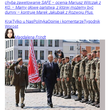
chyba zawetowanie SAFE – ocenia Mariusz Witczak z
KO. – Mamy głowę państwa, z której możemy być
dumni – kontruje Marek Jakubiak z Rozwoju Plus.
Kraj
Tylko u Nas
Polityka
Opinie i komentarze
Tygodnik
Wprost
Magdalena
Frindt