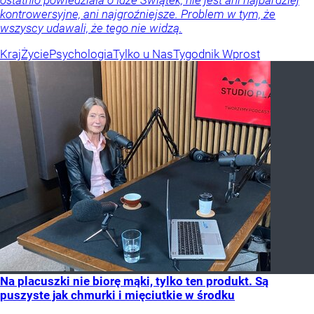
kontrowersyjne, ani najgroźniejsze. Problem w tym, że
wszyscy udawali, że tego nie widzą.
Kraj
Życie
Psychologia
Tylko u Nas
Tygodnik Wprost
Na placuszki nie biorę mąki, tylko ten produkt. Są
puszyste jak chmurki i mięciutkie w środku