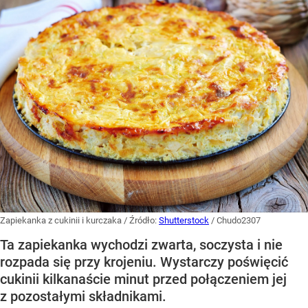
Zapiekanka z cukinii i kurczaka
/ Źródło:
Shutterstock
/
Chudo2307
Ta zapiekanka wychodzi zwarta, soczysta i nie
rozpada się przy krojeniu. Wystarczy poświęcić
cukinii kilkanaście minut przed połączeniem jej
z pozostałymi składnikami.