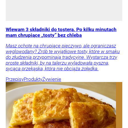
Wlewam 3 składniki do tostera. Po kilku minutach
mam chrupiące „tosty” bez chleba
Masz ochotę na chrupiące pieczywo, ale ograniczasz
węglowodany? Zrób te wyjątkowe tosty, które w smaku
do złudzenia przypominają tradycyjne. Wystarczą trzy
proste składniki, by na talerzu wylądowała pyszna,
sycąca przekąska, która nie obciąża żołądka.
Przepisy
Produkty
Żywienie