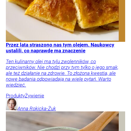
Przez lata straszono nas tym olejem. Naukowcy
ustalili, co naprawdę ma znaczenie
Ten kulinarny olej ma tylu zwolenników, co
przeciwników. Nie chodzi przy tym tylko o jego smak,
ale też działanie na zdrowie. To złożona kwestia, ale
nowe badania odpowiadają na wiele pytań. Warto
wiedzieć.
Produkty
Żywienie
Anna
Rokicka-Żuk