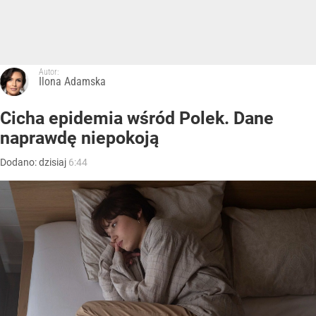
Autor:
Ilona Adamska
Cicha epidemia wśród Polek. Dane
naprawdę niepokoją
Dodano:
dzisiaj
6:44