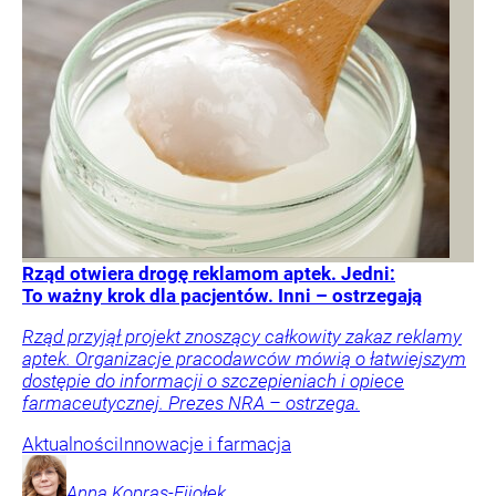
Rząd otwiera drogę reklamom aptek. Jedni:
To ważny krok dla pacjentów. Inni – ostrzegają
Rząd przyjął projekt znoszący całkowity zakaz reklamy
aptek. Organizacje pracodawców mówią o łatwiejszym
dostępie do informacji o szczepieniach i opiece
farmaceutycznej. Prezes NRA – ostrzega.
Aktualności
Innowacje i farmacja
Anna
Kopras-Fijołek