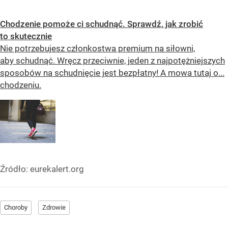
Chodzenie pomoże ci schudnąć. Sprawdź, jak zrobić
to skutecznie
Nie potrzebujesz członkostwa premium na siłowni,
aby schudnąć. Wręcz przeciwnie, jeden z najpotężniejszych
sposobów na schudnięcie jest bezpłatny! A mowa tutaj o...
chodzeniu.
Źródło:
eurekalert.org
Choroby
Zdrowie