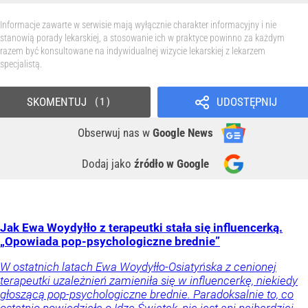
Informacje zawarte w serwisie mają wyłącznie charakter informacyjny i nie
stanowią porady lekarskiej, a stosowanie ich w praktyce powinno za każdym
razem być konsultowane na indywidualnej wizycie lekarskiej z lekarzem
specjalistą.
SKOMENTUJ
UDOSTĘPNIJ
1
Obserwuj nas
w
Google News
Dodaj jako
źródło w Google
Jak Ewa Woydyłło z terapeutki stała się influencerką.
„Opowiada pop-psychologiczne brednie”
W ostatnich latach Ewa Woydyłło-Osiatyńska z cenionej
terapeutki uzależnień zamieniła się w influencerkę, niekiedy
głoszącą pop-psychologiczne brednie. Paradoksalnie to, co
ostatnio powiedziała o Idze Świątek, nie jest ani najbardziej