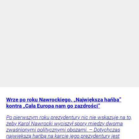
Wrze po roku Nawrockiego. „Największa hańba”
kontra „Cała Europa nam go zazdrości”
Po pierwszym roku prezydentury nic nie wskazuje na to,
żeby Karol Nawrocki wyciszył spory między dwoma
zwaśnionymi politycznymi obozami. – Dotychczas
największą hańbą na karcie jego prezydentury jest