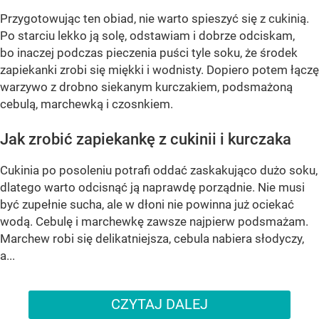
Przygotowując ten obiad, nie warto spieszyć się z cukinią.
Po starciu lekko ją solę, odstawiam i dobrze odciskam,
bo inaczej podczas pieczenia puści tyle soku, że środek
zapiekanki zrobi się miękki i wodnisty. Dopiero potem łączę
warzywo z drobno siekanym kurczakiem, podsmażoną
cebulą, marchewką i czosnkiem.
Jak zrobić zapiekankę z cukinii i kurczaka
Cukinia po posoleniu potrafi oddać zaskakująco dużo soku,
dlatego warto odcisnąć ją naprawdę porządnie. Nie musi
być zupełnie sucha, ale w dłoni nie powinna już ociekać
wodą. Cebulę i marchewkę zawsze najpierw podsmażam.
Marchew robi się delikatniejsza, cebula nabiera słodyczy,
a...
CZYTAJ DALEJ