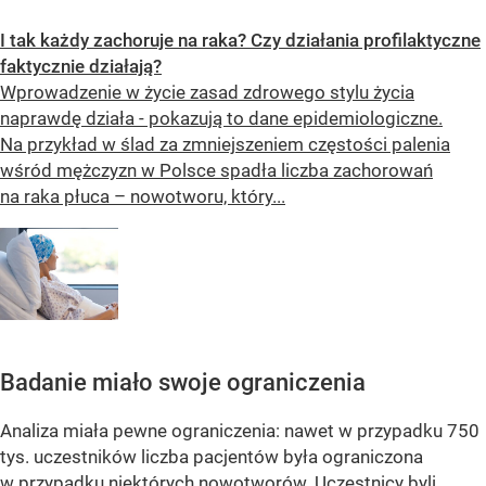
I tak każdy zachoruje na raka? Czy działania profilaktyczne
faktycznie działają?
Wprowadzenie w życie zasad zdrowego stylu życia
naprawdę działa - pokazują to dane epidemiologiczne.
Na przykład w ślad za zmniejszeniem częstości palenia
wśród mężczyzn w Polsce spadła liczba zachorowań
na raka płuca – nowotworu, który...
Badanie miało swoje ograniczenia
Analiza miała pewne ograniczenia: nawet w przypadku 750
tys. uczestników liczba pacjentów była ograniczona
w przypadku niektórych nowotworów. Uczestnicy byli