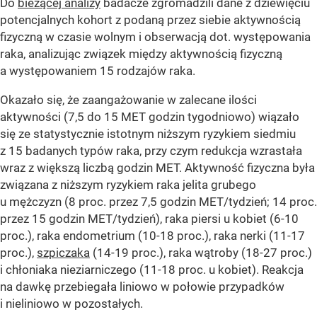
Do
bieżącej analizy
badacze zgromadzili dane z dziewięciu
potencjalnych kohort z podaną przez siebie aktywnością
fizyczną w czasie wolnym i obserwacją dot. występowania
raka, analizując związek między aktywnością fizyczną
a występowaniem 15 rodzajów raka.
Okazało się, że zaangażowanie w zalecane ilości
aktywności (7,5 do 15 MET godzin tygodniowo) wiązało
się ze statystycznie istotnym niższym ryzykiem siedmiu
z 15 badanych typów raka, przy czym redukcja wzrastała
wraz z większą liczbą godzin MET. Aktywność fizyczna była
związana z niższym ryzykiem raka jelita grubego
u mężczyzn (8 proc. przez 7,5 godzin MET/tydzień; 14 proc.
przez 15 godzin MET/tydzień), raka piersi u kobiet (6-10
proc.), raka endometrium (10-18 proc.), raka nerki (11-17
proc.),
szpiczaka
(14-19 proc.), raka wątroby (18-27 proc.)
i chłoniaka nieziarniczego (11-18 proc. u kobiet). Reakcja
na dawkę przebiegała liniowo w połowie przypadków
i nieliniowo w pozostałych.