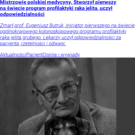
Mistrzowie polskiej medycyny. Stworzył pierwszy
na świecie program profilaktyki raka jelita, uczył
odpowiedzialności
Zmarł prof. Eugeniusz Butruk, inicjator pierwszego na świecie
ogólnokrajowego kolonoskopowego programu profilaktyki
raka jelita grubego. Lekarzy uczył odpowiedzialności za
pacjenta, rzetelności i odwagi.
Aktualności
Pacjent
Opinie i wywiady