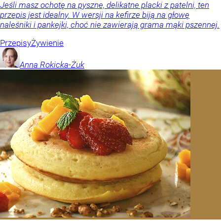
Jeśli masz ochotę na pyszne, delikatne placki z patelni, ten
przepis jest idealny. W wersji na kefirze biją na głowę
naleśniki i pankejki, choć nie zawierają grama mąki pszennej.
Przepisy
Żywienie
Anna
Rokicka-Żuk