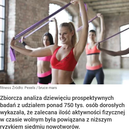
fitness
Źródło:
Pexels
/
bruce mars
Zbiorcza analiza dziewięciu prospektywnych
badań z udziałem ponad 750 tys. osób dorosłych
wykazała, że ​​zalecana ilość aktywności fizycznej
w czasie wolnym była powiązana z niższym
ryzykiem siedmiu nowotworów.