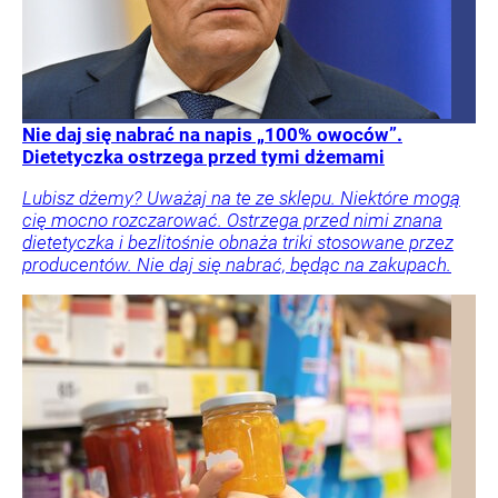
Nie daj się nabrać na napis „100% owoców”.
Dietetyczka ostrzega przed tymi dżemami
Lubisz dżemy? Uważaj na te ze sklepu. Niektóre mogą
cię mocno rozczarować. Ostrzega przed nimi znana
dietetyczka i bezlitośnie obnaża triki stosowane przez
producentów. Nie daj się nabrać, będąc na zakupach.