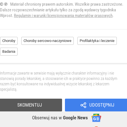
© ℗
Materiał chroniony prawem autorskim. Wszelkie prawa zastrzeżone.
Dalsze rozpowszechnianie artykułu tylko za zgodą wydawcy tygodnika
Wprost.
Regulamin i warunki licencjonowania materiałów prasowych
.
Choroby
Choroby sercowo-naczyniowe
Profilaktyka i leczenie
Badania
Informacje zawarte w serwisie mają wyłącznie charakter informacyjny i nie
stanowią porady lekarskiej, a stosowanie ich w praktyce powinno za każdym
razem być konsultowane na indywidualnej wizycie lekarskiej z lekarzem
specjalistą.
SKOMENTUJ
UDOSTĘPNIJ
Obserwuj nas
w
Google News