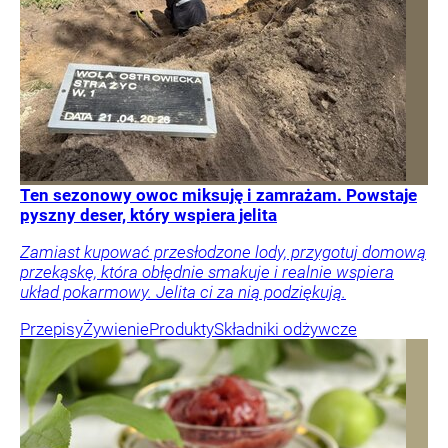
Ten sezonowy owoc miksuję i zamrażam. Powstaje
pyszny deser, który wspiera jelita
Zamiast kupować przesłodzone lody, przygotuj domową
przekąskę, która obłędnie smakuje i realnie wspiera
układ pokarmowy. Jelita ci za nią podziękują.
Przepisy
Żywienie
Produkty
Składniki odżywcze