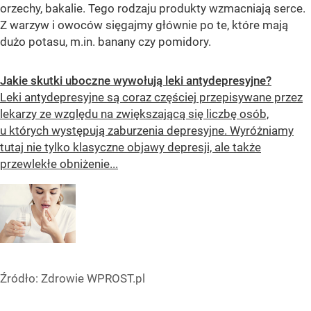
orzechy, bakalie. Tego rodzaju produkty wzmacniają serce.
Z warzyw i owoców sięgajmy głównie po te, które mają
dużo potasu, m.in. banany czy pomidory.
Jakie skutki uboczne wywołują leki antydepresyjne?
Leki antydepresyjne są coraz częściej przepisywane przez
lekarzy ze względu na zwiększającą się liczbę osób,
u których występują zaburzenia depresyjne. Wyróżniamy
tutaj nie tylko klasyczne objawy depresji, ale także
przewlekłe obniżenie...
Źródło:
Zdrowie WPROST.pl