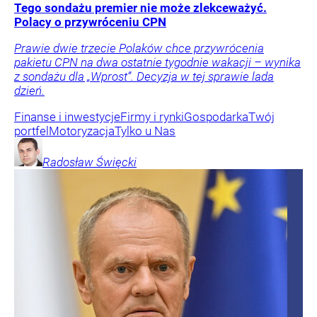
Tego sondażu premier nie może zlekceważyć.
Polacy o przywróceniu CPN
Prawie dwie trzecie Polaków chce przywrócenia
pakietu CPN na dwa ostatnie tygodnie wakacji – wynika
z sondażu dla „Wprost”. Decyzja w tej sprawie lada
dzień.
Finanse i inwestycje
Firmy i rynki
Gospodarka
Twój
portfel
Motoryzacja
Tylko u Nas
Radosław
Święcki