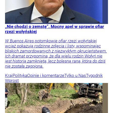
„Nie chodzi o zemstę”. Mocny apel w sprawie ofiar
rzezi wołyńskiej
W Buenos Aires potomkowie ofiar rzezi wołyńskiej
wciąż pokazują rodzinne zdjęcia i listy, wspominając
bliskich zamordowanych z niezwykłym okrucieństwem.
Ich dramat przypomina, że dla wielu rodzin Wołyń nie
jest historią zamkniętą, lecz bolesną raną, która do dziś
nie została zagojona.
Kraj
Polityka
Opinie i komentarze
Tylko u Nas
Tygodnik
Wprost