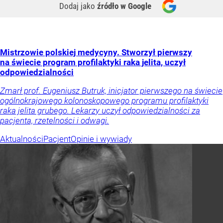
Dodaj jako
źródło w Google
Mistrzowie polskiej medycyny. Stworzył pierwszy
na świecie program profilaktyki raka jelita, uczył
odpowiedzialności
Zmarł prof. Eugeniusz Butruk, inicjator pierwszego na świecie
ogólnokrajowego kolonoskopowego programu profilaktyki
raka jelita grubego. Lekarzy uczył odpowiedzialności za
pacjenta, rzetelności i odwagi.
Aktualności
Pacjent
Opinie i wywiady