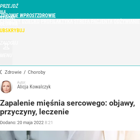
PRZEJDŹ
NA
ZDROWIE WPROST
STRONĘ
CHOROBY
DZIECKO
PROFILAKTYKA
STREFA PACJENTA
ODŻYWIANIE
GŁÓWNĄ
WPROST.PL
UBSKRYBUJ
ZALOGUJ
MENU
Zdrowie
/
Choroby
Autor:
Alicja Kowalczyk
Zapalenie mięśnia sercowego: objawy,
przyczyny, leczenie
Dodano:
20
maja
2022
8:21