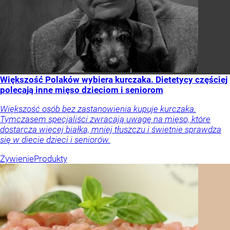
Większość Polaków wybiera kurczaka. Dietetycy częściej
polecają inne mięso dzieciom i seniorom
Większość osób bez zastanowienia kupuje kurczaka.
Tymczasem specjaliści zwracają uwagę na mięso, które
dostarcza więcej białka, mniej tłuszczu i świetnie sprawdza
się w diecie dzieci i seniorów.
Żywienie
Produkty