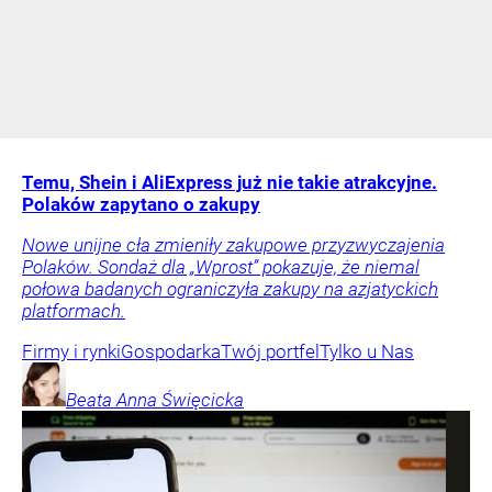
Temu, Shein i AliExpress już nie takie atrakcyjne.
Polaków zapytano o zakupy
Nowe unijne cła zmieniły zakupowe przyzwyczajenia
Polaków. Sondaż dla „Wprost” pokazuje, że niemal
połowa badanych ograniczyła zakupy na azjatyckich
platformach.
Firmy i rynki
Gospodarka
Twój portfel
Tylko u Nas
Beata Anna
Święcicka