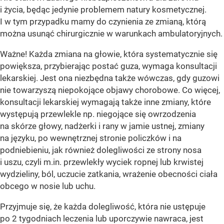
i życia, będąc jedynie problemem natury kosmetycznej.
I w tym przypadku mamy do czynienia ze zmianą, którą
można usunąć chirurgicznie w warunkach ambulatoryjnych.
Ważne! Każda zmiana na głowie, która systematycznie się
powiększa, przybierając postać guza, wymaga konsultacji
lekarskiej. Jest ona niezbędna także wówczas, gdy guzowi
nie towarzyszą niepokojące objawy chorobowe. Co więcej,
konsultacji lekarskiej wymagają także inne zmiany, które
występują przewlekle np. niegojące się owrzodzenia
na skórze głowy, nadżerki i rany w jamie ustnej, zmiany
na języku, po wewnętrznej stronie policzków i na
podniebieniu, jak również dolegliwości ze strony nosa
i uszu, czyli m.in. przewlekły wyciek ropnej lub krwistej
wydzieliny, ból, uczucie zatkania, wrażenie obecności ciała
obcego w nosie lub uchu.
Przyjmuje się, że każda dolegliwość, która nie ustępuje
po 2 tygodniach leczenia lub uporczywie nawraca, jest