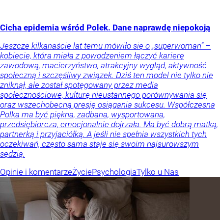
Cicha epidemia wśród Polek. Dane naprawdę niepokoją
Jeszcze kilkanaście lat temu mówiło się o „superwoman” –
kobiecie, która miała z powodzeniem łączyć karierę
zawodową, macierzyństwo, atrakcyjny wygląd, aktywność
społeczną i szczęśliwy związek. Dziś ten model nie tylko nie
zniknął, ale został spotęgowany przez media
społecznościowe, kulturę nieustannego porównywania się
oraz wszechobecną presję osiągania sukcesu. Współczesna
Polka ma być piękna, zadbana, wysportowana,
przedsiębiorcza, emocjonalnie dojrzała. Ma być dobrą matką,
partnerką i przyjaciółką. A jeśli nie spełnia wszystkich tych
oczekiwań, często sama staje się swoim najsurowszym
sędzią.
Opinie i komentarze
Życie
Psychologia
Tylko u Nas