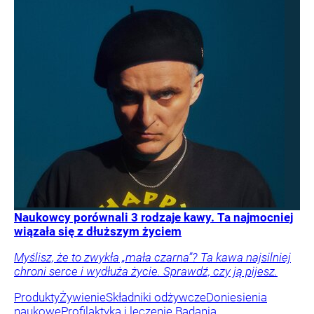
Naukowcy porównali 3 rodzaje kawy. Ta najmocniej
wiązała się z dłuższym życiem
Myślisz, że to zwykła „mała czarna”? Ta kawa najsilniej
chroni serce i wydłuża życie. Sprawdź, czy ją pijesz.
Produkty
Żywienie
Składniki odżywcze
Doniesienia
naukowe
Profilaktyka i leczenie
Badania