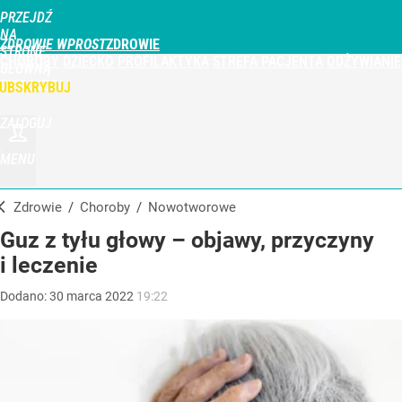
PRZEJDŹ
NA
ZDROWIE WPROST
STRONĘ
CHOROBY
DZIECKO
PROFILAKTYKA
STREFA PACJENTA
ODŻYWIANIE
GŁÓWNĄ
WPROST.PL
UBSKRYBUJ
ZALOGUJ
MENU
Zdrowie
/
Choroby
/
nowotworowe
Guz z tyłu głowy – objawy, przyczyny
i leczenie
Dodano:
30
marca
2022
19:22