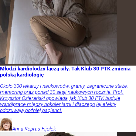
Młodzi kardiolodzy łączą siły. Tak Klub 30 PTK zmienia
polską kardiologię
Około 300 lekarzy i naukowców, granty, zagraniczne staże,
mentoring oraz ponad 30 sesji naukowych rocznie. Prof.
Krzysztof Ozierański opowiada, jak Klub 30 PTK buduje
współpracę między pokoleniami i dlaczego jej efekty
odczuwają później pacjenci.
Anna
Kopras-Fijołek