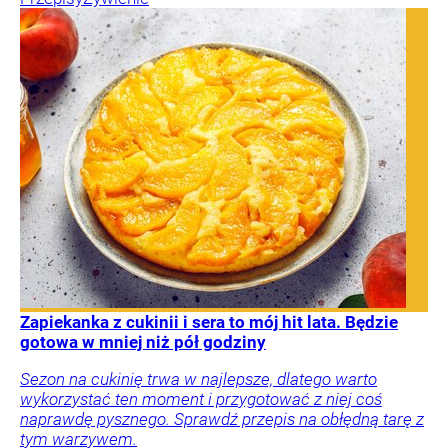
Zapiekanka z cukinii i sera to mój hit lata. Będzie
gotowa w mniej niż pół godziny
Sezon na cukinię trwa w najlepsze, dlatego warto
wykorzystać ten moment i przygotować z niej coś
naprawdę pysznego. Sprawdź przepis na obłędną tarę z
tym warzywem.