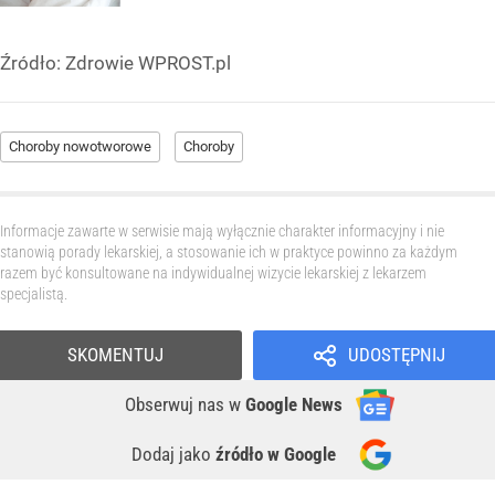
Źródło:
Zdrowie WPROST.pl
Choroby nowotworowe
Choroby
Informacje zawarte w serwisie mają wyłącznie charakter informacyjny i nie
stanowią porady lekarskiej, a stosowanie ich w praktyce powinno za każdym
razem być konsultowane na indywidualnej wizycie lekarskiej z lekarzem
specjalistą.
SKOMENTUJ
UDOSTĘPNIJ
Obserwuj nas
w
Google News
Dodaj jako
źródło w Google