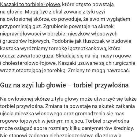
Kaszaki to torbiele łojowe
, które często powstają
na głowie. Mogą być zlokalizowane z tyłu szyi
na owłosionej skórze, co powoduje, że swoim wyglądem
przypominają guz. Zgrubienie powstaje na skutek
nieprawidłowości w obrębie mieszków włosowych
i gruczołów łojowych. Podobnie jak tłuszczak w budowie
kaszaka wyróżniamy torebkę łącznotkankową, która
otacza zawartość guza. Składają się na nią masy rogowe
i cholesterolowo-łojowe. Kaszaki usuwane są chirurgicznie
wraz z otaczającą je torebką. Zmiany te mogą nawracać.
Guz na szyi lub głowie – torbiel przywłośna
Na owłosionej skórze z tyłu głowy może utworzyć się także
torbiel przywłośna. Zmiana ta powstaje na skutek zatkania
ujścia mieszka włosowego oraz gromadzenia się mas
rogowo-łojowych w jednym miejscu. Torbiel przywłośna
może osiągać spore rozmiary kilku centymetrów średnicy.
Nie stanowi żadnego niebezpieczeństwa dla zdrowia