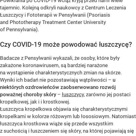
Powikłania po COVID-19 wciąż kryją przed nami wiele
tajemnic. Kolejną odkryli naukowcy z Centrum Leczenia
Łuszczycy i Fototerapii w Pensylwanii (Psoriasis
and Phototherapy Treatment Center University
of Pennsylvania).
Czy COVID-19 może powodować łuszczycę?
Badacze z Pensylwanii wykazali, że osoby, które były
zakażone koronawirusem, są bardziej narażone
na wystąpienie charakterystycznych zmian na skórze.
Wyniki ich badań nie pozostawiają wątpliwości –
u
niektórych ozdrowieńców zaobserwowano rozwój
poważnej choroby skóry
–
łuszczycy
, zarówno jej postaci
kropelkowej, jak i i krostkowej.
Łuszczyca kropelkowa objawia się charakterystycznymi
kropelkami w kolorze różowym lub łososiowym. Natomiast
łuszczyca krostkowa wiąże się przede wszystkim
z suchością i łuszczeniem się skóry, na której pojawiają się