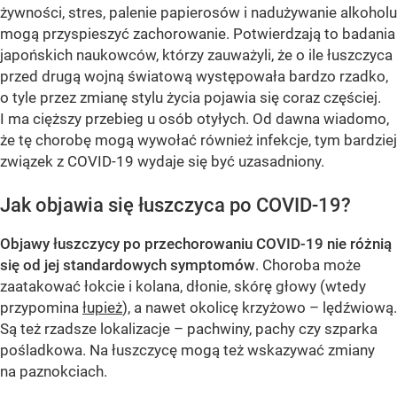
żywności, stres, palenie papierosów i nadużywanie alkoholu
mogą przyspieszyć zachorowanie. Potwierdzają to badania
japońskich naukowców, którzy zauważyli, że o ile łuszczyca
przed drugą wojną światową występowała bardzo rzadko,
o tyle przez zmianę stylu życia pojawia się coraz częściej.
I ma cięższy przebieg u osób otyłych. Od dawna wiadomo,
że tę chorobę mogą wywołać również infekcje, tym bardziej
związek z COVID-19 wydaje się być uzasadniony.
Jak objawia się łuszczyca po COVID-19?
Objawy łuszczycy po przechorowaniu COVID-19 nie różnią
się od jej standardowych symptomów
. Choroba może
zaatakować łokcie i kolana, dłonie, skórę głowy (wtedy
przypomina
łupież
), a nawet okolicę krzyżowo – lędźwiową.
Są też rzadsze lokalizacje – pachwiny, pachy czy szparka
pośladkowa. Na łuszczycę mogą też wskazywać zmiany
na paznokciach.