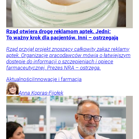
Rząd otwiera drogę reklamom aptek. Jedni:
To ważny krok dla pacjentów. Inni – ostrzegają
Rząd przyjął projekt znoszący całkowity zakaz reklamy
aptek. Organizacje pracodawców mówią o łatwiejszym
dostępie do informacji o szczepieniach i opiece
farmaceutycznej. Prezes NRA – ostrzega.
Aktualności
Innowacje i farmacja
Anna
Kopras-Fijołek