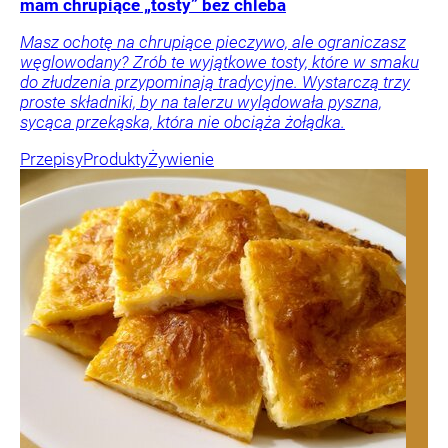
mam chrupiące „tosty” bez chleba
Masz ochotę na chrupiące pieczywo, ale ograniczasz
węglowodany? Zrób te wyjątkowe tosty, które w smaku
do złudzenia przypominają tradycyjne. Wystarczą trzy
proste składniki, by na talerzu wylądowała pyszna,
sycąca przekąska, która nie obciąża żołądka.
Przepisy
Produkty
Żywienie