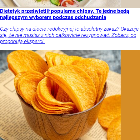
Dietetyk prześwietlił popularne chipsy. Te jedne będą
najlepszym wyborem podczas odchudzania
Czy chipsy na diecie redukcyjnej to absolutny zakaz? Okazuje
się, że nie musisz z nich całkowicie rezygnować. Zobacz, co
proponują eksperci.