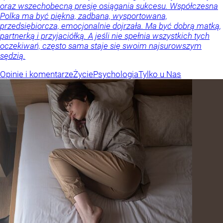
oraz wszechobecną presję osiągania sukcesu. Współczesna
Polka ma być piękna, zadbana, wysportowana,
przedsiębiorcza, emocjonalnie dojrzała. Ma być dobrą matką,
partnerką i przyjaciółką. A jeśli nie spełnia wszystkich tych
oczekiwań, często sama staje się swoim najsurowszym
sędzią.
Opinie i komentarze
Życie
Psychologia
Tylko u Nas