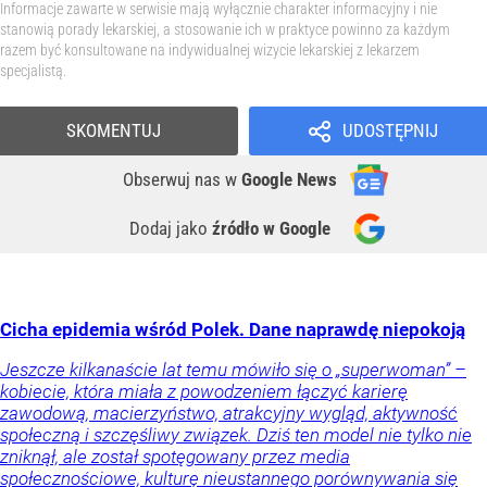
Informacje zawarte w serwisie mają wyłącznie charakter informacyjny i nie
stanowią porady lekarskiej, a stosowanie ich w praktyce powinno za każdym
razem być konsultowane na indywidualnej wizycie lekarskiej z lekarzem
specjalistą.
SKOMENTUJ
UDOSTĘPNIJ
Obserwuj nas
w
Google News
Dodaj jako
źródło w Google
Cicha epidemia wśród Polek. Dane naprawdę niepokoją
Jeszcze kilkanaście lat temu mówiło się o „superwoman” –
kobiecie, która miała z powodzeniem łączyć karierę
zawodową, macierzyństwo, atrakcyjny wygląd, aktywność
społeczną i szczęśliwy związek. Dziś ten model nie tylko nie
zniknął, ale został spotęgowany przez media
społecznościowe, kulturę nieustannego porównywania się