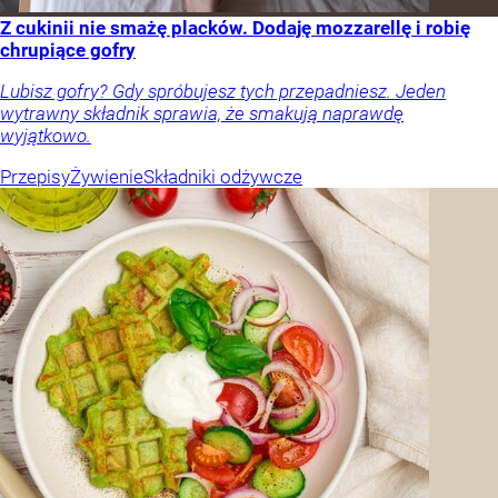
Z cukinii nie smażę placków. Dodaję mozzarellę i robię
chrupiące gofry
Lubisz gofry? Gdy spróbujesz tych przepadniesz. Jeden
wytrawny składnik sprawia, że smakują naprawdę
wyjątkowo.
Przepisy
Żywienie
Składniki odżywcze