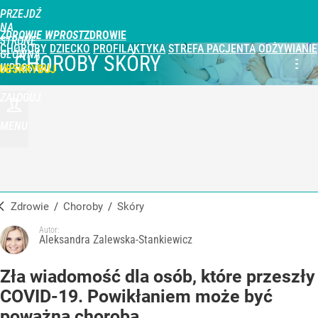
PRZEJDŹ
NA
ZDROWIE WPROST
STRONĘ
CHOROBY
DZIECKO
PROFILAKTYKA
STREFA PACJENTA
ODŻYWIANIE
GŁÓWNĄ
CHOROBY SKÓRY
WPROST.PL
UBSKRYBUJ
ZALOGUJ
MENU
Zdrowie
/
Choroby
/
skóry
Autor:
Aleksandra Zalewska-Stankiewicz
Zła wiadomość dla osób, które przeszły
COVID-19. Powikłaniem może być
poważna choroba