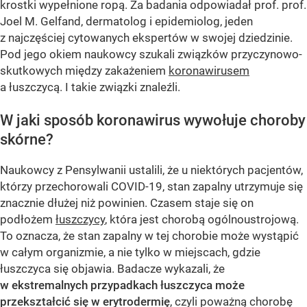
krostki wypełnione ropą. Za badania odpowiadał prof. prof.
Joel M. Gelfand, dermatolog i epidemiolog, jeden
z najczęściej cytowanych ekspertów w swojej dziedzinie.
Pod jego okiem naukowcy szukali związków przyczynowo-
skutkowych między zakażeniem
koronawirusem
a łuszczycą. I takie związki znaleźli.
W jaki sposób koronawirus wywołuje choroby
skórne?
Naukowcy z Pensylwanii ustalili, że u niektórych pacjentów,
którzy przechorowali COVID-19, stan zapalny utrzymuje się
znacznie dłużej niż powinien. Czasem staje się on
podłożem
łuszczycy
, która jest chorobą ogólnoustrojową.
To oznacza, że stan zapalny w tej chorobie może wystąpić
w całym organizmie, a nie tylko w miejscach, gdzie
łuszczyca się objawia. Badacze wykazali, że
w ekstremalnych przypadkach łuszczyca może
przekształcić się w erytrodermię
, czyli poważną chorobę