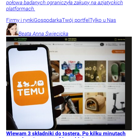
połowa badanych ograniczyła zakupy na azjatyckich
platformach.
Firmy i rynki
Gospodarka
Twój portfel
Tylko u Nas
Beata Anna
Święcicka
Wlewam 3 składniki do tostera. Po kilku minutach