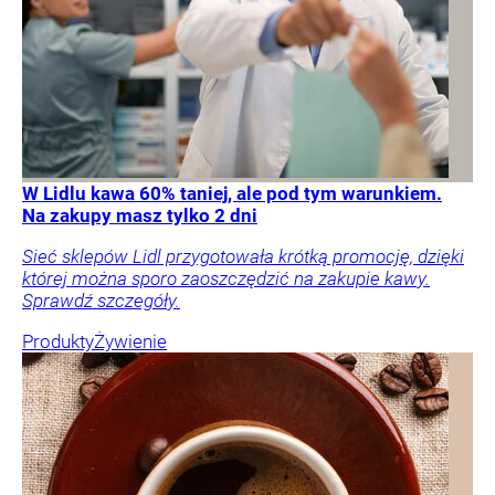
W Lidlu kawa 60% taniej, ale pod tym warunkiem.
Na zakupy masz tylko 2 dni
Sieć sklepów Lidl przygotowała krótką promocję, dzięki
której można sporo zaoszczędzić na zakupie kawy.
Sprawdź szczegóły.
Produkty
Żywienie