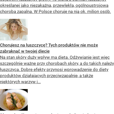
określanej jako niezakaźna, przewlekła, ogólnoustrojowa
choroba zapalna. W Polsce choruje na nią ok. milion osób.
Chorujesz na łuszczycę? Tych produktów nie może
zabraknąć w twojej diecie
Na stan skóry duży wpływ ma dieta. Odżywianie jest więc
szczególnie ważne przy chorobach skóry, a do takich należy
łuszczyca. Dobre efekty przynosi wprowadzenie do diety
produktów działających przeciwzapalnie, a także
niektórych warzyw i...