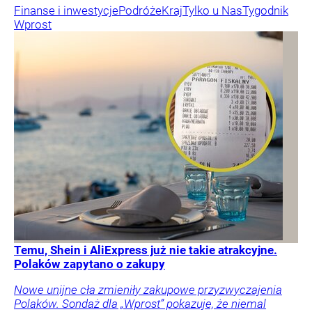
Finanse i inwestycje
Podróże
Kraj
Tylko u Nas
Tygodnik
Wprost
Temu, Shein i AliExpress już nie takie atrakcyjne.
Polaków zapytano o zakupy
Nowe unijne cła zmieniły zakupowe przyzwyczajenia
Polaków. Sondaż dla „Wprost” pokazuje, że niemal