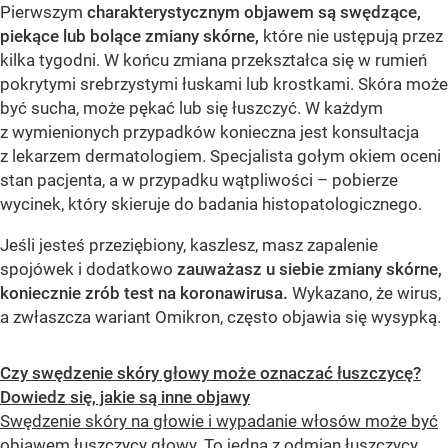
Pierwszym
charakterystycznym objawem są swędzące,
piekące lub bolące zmiany skórne,
które nie ustępują przez
kilka tygodni. W końcu zmiana przekształca się w rumień
pokrytymi srebrzystymi łuskami lub krostkami. Skóra może
być sucha, może pękać lub się łuszczyć. W każdym
z wymienionych przypadków konieczna jest konsultacja
z lekarzem dermatologiem. Specjalista gołym okiem oceni
stan pacjenta, a w przypadku wątpliwości – pobierze
wycinek, który skieruje do badania histopatologicznego.
Jeśli jesteś przeziębiony, kaszlesz, masz zapalenie
spojówek i dodatkowo
zauważasz u siebie zmiany skórne,
koniecznie zrób test na koronawirusa.
Wykazano, że wirus,
a zwłaszcza wariant Omikron, często objawia się wysypką.
Czy swędzenie skóry głowy może oznaczać łuszczycę?
Dowiedz się, jakie są inne objawy
Swędzenie skóry na głowie i wypadanie włosów może być
objawem łuszczycy głowy. To jedna z odmian łuszczycy