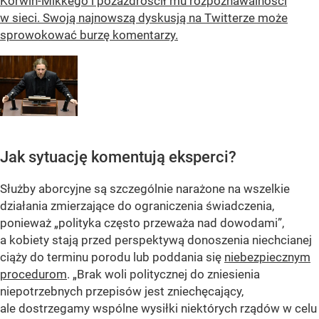
Korwin-Mikkego i pozazdrościł mu rozpoznawalności
w sieci. Swoją najnowszą dyskusją na Twitterze może
sprowokować burzę komentarzy.
Jak sytuację komentują eksperci?
Służby aborcyjne są szczególnie narażone na wszelkie
działania zmierzające do ograniczenia świadczenia,
ponieważ „polityka często przeważa nad dowodami”,
a kobiety stają przed perspektywą donoszenia niechcianej
ciąży do terminu porodu lub poddania się
niebezpiecznym
procedurom
. „Brak woli politycznej do zniesienia
niepotrzebnych przepisów jest zniechęcający,
ale dostrzegamy wspólne wysiłki niektórych rządów w celu