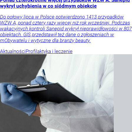
wykrył uchybienia w co siódmym obiekcie
Do połowy lipca w Polsce potwierdzono 1413 przypadków
WZW A, ponad cztery razy więcej niż rok wcześniej. Podczas
wakacyjnych kontroli Sanepid wykrył nieprawidłowości w 807
obiektach. GIS przedstawił też dane o zgłoszeniach w
mObywatelu i wytyczne dla branży beauty.
Aktualności
Profilaktyka i leczenie