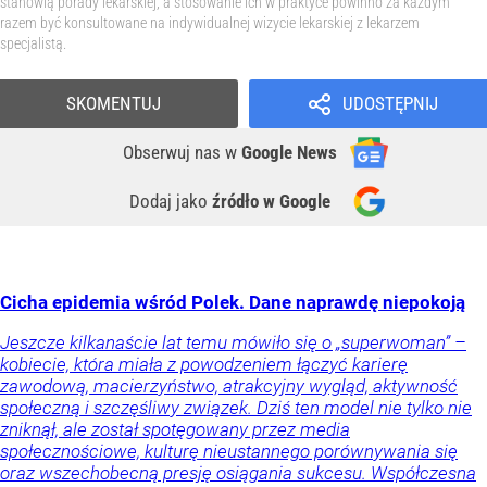
stanowią porady lekarskiej, a stosowanie ich w praktyce powinno za każdym
razem być konsultowane na indywidualnej wizycie lekarskiej z lekarzem
specjalistą.
SKOMENTUJ
UDOSTĘPNIJ
Obserwuj nas
w
Google News
Dodaj jako
źródło w Google
Cicha epidemia wśród Polek. Dane naprawdę niepokoją
Jeszcze kilkanaście lat temu mówiło się o „superwoman” –
kobiecie, która miała z powodzeniem łączyć karierę
zawodową, macierzyństwo, atrakcyjny wygląd, aktywność
społeczną i szczęśliwy związek. Dziś ten model nie tylko nie
zniknął, ale został spotęgowany przez media
społecznościowe, kulturę nieustannego porównywania się
oraz wszechobecną presję osiągania sukcesu. Współczesna