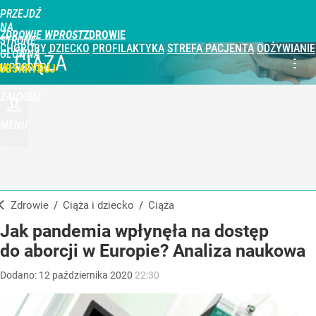
PRZEJDŹ
NA
ZDROWIE WPROST
STRONĘ
CHOROBY
DZIECKO
PROFILAKTYKA
STREFA PACJENTA
ODŻYWIANIE
GŁÓWNĄ
CIĄŻA
WPROST.PL
UBSKRYBUJ
ZALOGUJ
MENU
Zdrowie
/
Ciąża i dziecko
/
Ciąża
Jak pandemia wpłynęła na dostęp
do aborcji w Europie? Analiza naukowa
Dodano:
12
października
2020
22:30