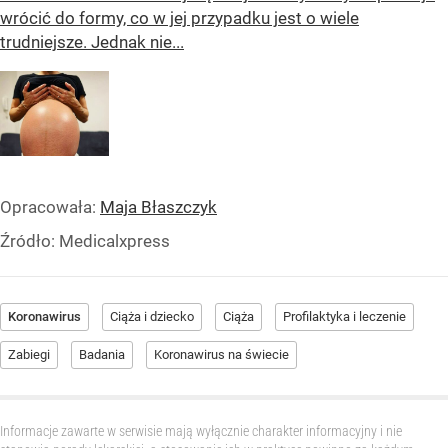
wrócić do formy, co w jej przypadku jest o wiele
trudniejsze. Jednak nie...
Opracowała:
Maja Błaszczyk
Źródło:
Medicalxpress
Koronawirus
Ciąża i dziecko
Ciąża
Profilaktyka i leczenie
Zabiegi
Badania
Koronawirus na świecie
Informacje zawarte w serwisie mają wyłącznie charakter informacyjny i nie