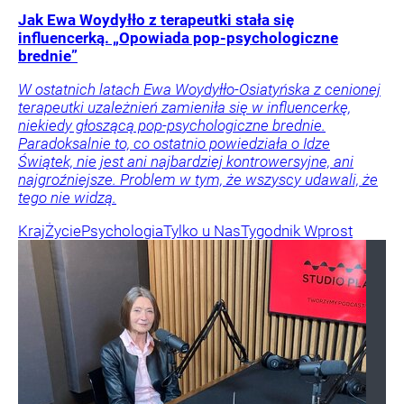
Jak Ewa Woydyłło z terapeutki stała się
influencerką. „Opowiada pop-psychologiczne
brednie”
W ostatnich latach Ewa Woydyłło-Osiatyńska z cenionej
terapeutki uzależnień zamieniła się w influencerkę,
niekiedy głoszącą pop-psychologiczne brednie.
Paradoksalnie to, co ostatnio powiedziała o Idze
Świątek, nie jest ani najbardziej kontrowersyjne, ani
najgroźniejsze. Problem w tym, że wszyscy udawali, że
tego nie widzą.
Kraj
Życie
Psychologia
Tylko u Nas
Tygodnik Wprost