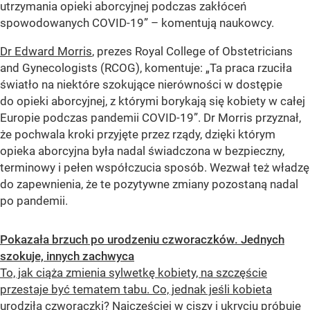
utrzymania opieki aborcyjnej podczas zakłóceń
spowodowanych COVID-19” – komentują naukowcy.
Dr Edward Morris
, prezes Royal College of Obstetricians
and Gynecologists (RCOG), komentuje: „Ta praca rzuciła
światło na niektóre szokujące nierówności w dostępie
do opieki aborcyjnej, z którymi borykają się kobiety w całej
Europie podczas pandemii COVID-19”. Dr Morris przyznał,
że pochwala kroki przyjęte przez rządy, dzięki którym
opieka aborcyjna była nadal świadczona w bezpieczny,
terminowy i pełen współczucia sposób. Wezwał też władzę
do zapewnienia, że te pozytywne zmiany pozostaną nadal
po pandemii.
Pokazała brzuch po urodzeniu czworaczków. Jednych
szokuje, innych zachwyca
To, jak ciąża zmienia sylwetkę kobiety, na szczęście
przestaje być tematem tabu. Co, jednak jeśli kobieta
urodziła czworaczki? Najczęściej w ciszy i ukryciu próbuje