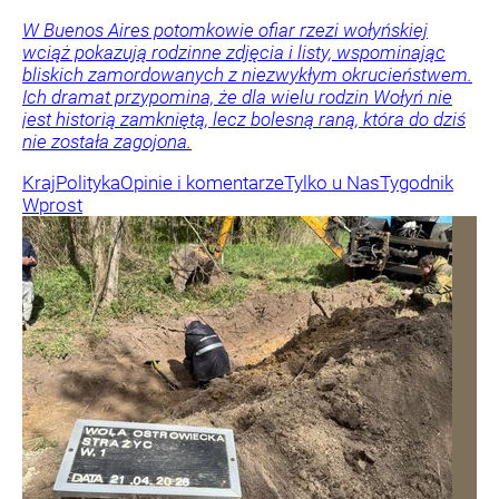
W Buenos Aires potomkowie ofiar rzezi wołyńskiej
wciąż pokazują rodzinne zdjęcia i listy, wspominając
bliskich zamordowanych z niezwykłym okrucieństwem.
Ich dramat przypomina, że dla wielu rodzin Wołyń nie
jest historią zamkniętą, lecz bolesną raną, która do dziś
nie została zagojona.
Kraj
Polityka
Opinie i komentarze
Tylko u Nas
Tygodnik
Wprost