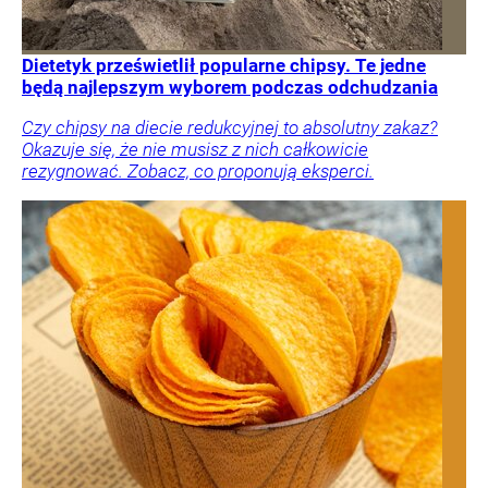
Dietetyk prześwietlił popularne chipsy. Te jedne
będą najlepszym wyborem podczas odchudzania
Czy chipsy na diecie redukcyjnej to absolutny zakaz?
Okazuje się, że nie musisz z nich całkowicie
rezygnować. Zobacz, co proponują eksperci.