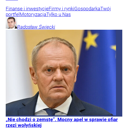
Finanse i inwestycje
Firmy i rynki
Gospodarka
Twój
portfel
Motoryzacja
Tylko u Nas
Radosław
Święcki
„Nie chodzi o zemstę”. Mocny apel w sprawie ofiar
rzezi wołyńskiej