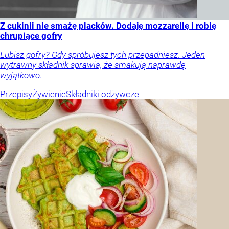
Z cukinii nie smażę placków. Dodaję mozzarellę i robię
chrupiące gofry
Lubisz gofry? Gdy spróbujesz tych przepadniesz. Jeden
wytrawny składnik sprawia, że smakują naprawdę
wyjątkowo.
Przepisy
Żywienie
Składniki odżywcze