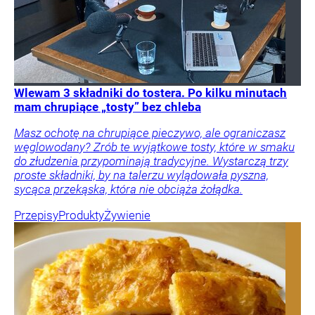
Wlewam 3 składniki do tostera. Po kilku minutach
mam chrupiące „tosty” bez chleba
Masz ochotę na chrupiące pieczywo, ale ograniczasz
węglowodany? Zrób te wyjątkowe tosty, które w smaku
do złudzenia przypominają tradycyjne. Wystarczą trzy
proste składniki, by na talerzu wylądowała pyszna,
sycąca przekąska, która nie obciąża żołądka.
Przepisy
Produkty
Żywienie