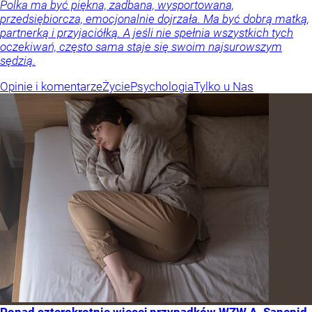
Polka ma być piękna, zadbana, wysportowana,
przedsiębiorcza, emocjonalnie dojrzała. Ma być dobrą matką,
partnerką i przyjaciółką. A jeśli nie spełnia wszystkich tych
oczekiwań, często sama staje się swoim najsurowszym
sędzią.
Opinie i komentarze
Życie
Psychologia
Tylko u Nas
Ponad czterokrotnie więcej przypadków WZW A. Sanepid