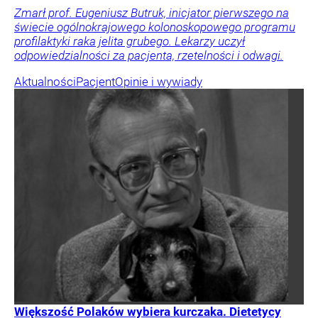
Zmarł prof. Eugeniusz Butruk, inicjator pierwszego na
świecie ogólnokrajowego kolonoskopowego programu
profilaktyki raka jelita grubego. Lekarzy uczył
odpowiedzialności za pacjenta, rzetelności i odwagi.
Aktualności
Pacjent
Opinie i wywiady
Większość Polaków wybiera kurczaka. Dietetycy