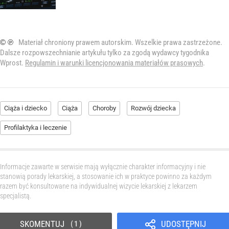
© ℗
Materiał chroniony prawem autorskim. Wszelkie prawa zastrzeżone.
Dalsze rozpowszechnianie artykułu tylko za zgodą wydawcy tygodnika
Wprost.
Regulamin i warunki licencjonowania materiałów prasowych
.
Ciąża i dziecko
Ciąża
Choroby
Rozwój dziecka
Profilaktyka i leczenie
Informacje zawarte w serwisie mają wyłącznie charakter informacyjny i nie
stanowią porady lekarskiej, a stosowanie ich w praktyce powinno za każdym
razem być konsultowane na indywidualnej wizycie lekarskiej z lekarzem
specjalistą.
SKOMENTUJ
UDOSTĘPNIJ
1