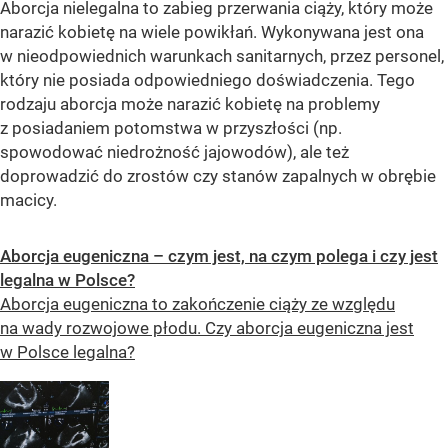
Aborcja nielegalna to zabieg przerwania ciąży, który może
narazić kobietę na wiele powikłań. Wykonywana jest ona
w nieodpowiednich warunkach sanitarnych, przez personel,
który nie posiada odpowiedniego doświadczenia. Tego
rodzaju aborcja może narazić kobietę na problemy
z posiadaniem potomstwa w przyszłości (np.
spowodować niedrożność jajowodów), ale też
doprowadzić do zrostów czy stanów zapalnych w obrębie
macicy.
Aborcja eugeniczna – czym jest, na czym polega i czy jest
legalna w Polsce?
Aborcja eugeniczna to zakończenie ciąży ze względu
na wady rozwojowe płodu. Czy aborcja eugeniczna jest
w Polsce legalna?