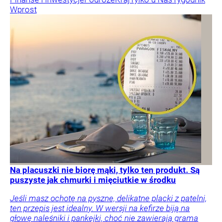
Wprost
Na placuszki nie biorę mąki, tylko ten produkt. Są
puszyste jak chmurki i mięciutkie w środku
Jeśli masz ochotę na pyszne, delikatne placki z patelni,
ten przepis jest idealny. W wersji na kefirze biją na
głowę naleśniki i pankejki, choć nie zawierają grama