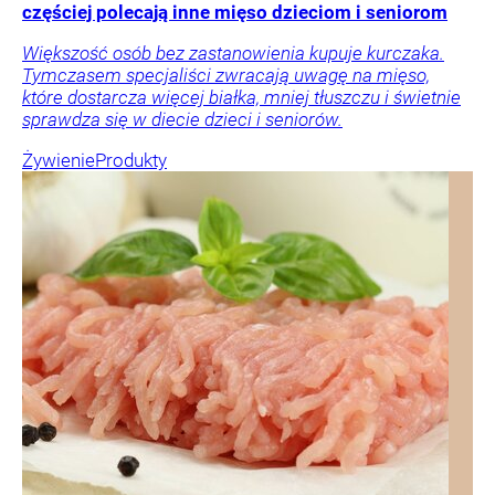
częściej polecają inne mięso dzieciom i seniorom
Większość osób bez zastanowienia kupuje kurczaka.
Tymczasem specjaliści zwracają uwagę na mięso,
które dostarcza więcej białka, mniej tłuszczu i świetnie
sprawdza się w diecie dzieci i seniorów.
Żywienie
Produkty