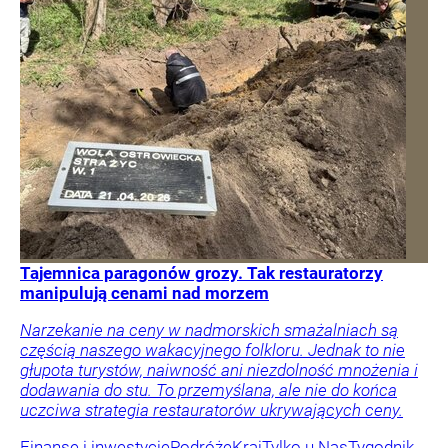
Tajemnica paragonów grozy. Tak restauratorzy
manipulują cenami nad morzem
Narzekanie na ceny w nadmorskich smażalniach są
częścią naszego wakacyjnego folkloru. Jednak to nie
głupota turystów, naiwność ani niezdolność mnożenia i
dodawania do stu. To przemyślana, ale nie do końca
uczciwa strategia restauratorów ukrywających ceny.
Finanse i inwestycje
Podróże
Kraj
Tylko u Nas
Tygodnik