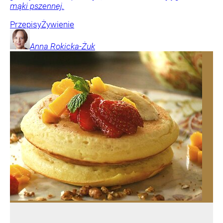
mąki pszennej.
Przepisy
Żywienie
Anna
Rokicka-Żuk