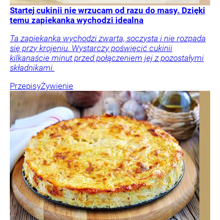
Startej cukinii nie wrzucam od razu do masy. Dzięki
temu zapiekanka wychodzi idealna
Ta zapiekanka wychodzi zwarta, soczysta i nie rozpada
się przy krojeniu. Wystarczy poświęcić cukinii
kilkanaście minut przed połączeniem jej z pozostałymi
składnikami.
Przepisy
Żywienie