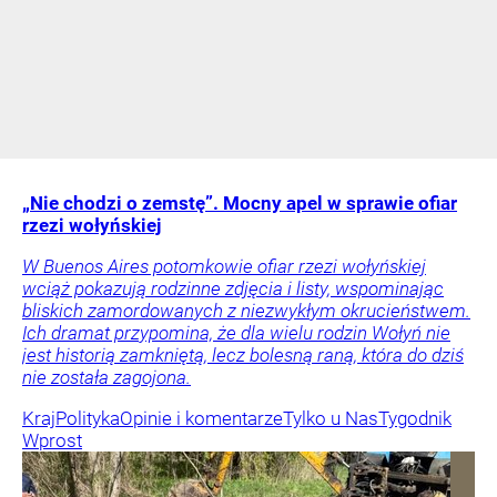
„Nie chodzi o zemstę”. Mocny apel w sprawie ofiar
rzezi wołyńskiej
W Buenos Aires potomkowie ofiar rzezi wołyńskiej
wciąż pokazują rodzinne zdjęcia i listy, wspominając
bliskich zamordowanych z niezwykłym okrucieństwem.
Ich dramat przypomina, że dla wielu rodzin Wołyń nie
jest historią zamkniętą, lecz bolesną raną, która do dziś
nie została zagojona.
Kraj
Polityka
Opinie i komentarze
Tylko u Nas
Tygodnik
Wprost