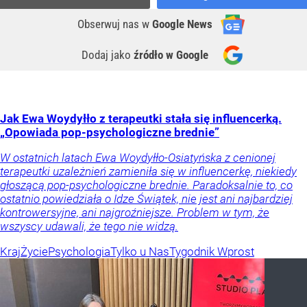
Obserwuj nas
w
Google News
Dodaj jako
źródło w Google
Jak Ewa Woydyłło z terapeutki stała się influencerką.
„Opowiada pop-psychologiczne brednie”
W ostatnich latach Ewa Woydyłło-Osiatyńska z cenionej
terapeutki uzależnień zamieniła się w influencerkę, niekiedy
głoszącą pop-psychologiczne brednie. Paradoksalnie to, co
ostatnio powiedziała o Idze Świątek, nie jest ani najbardziej
kontrowersyjne, ani najgroźniejsze. Problem w tym, że
wszyscy udawali, że tego nie widzą.
Kraj
Życie
Psychologia
Tylko u Nas
Tygodnik Wprost