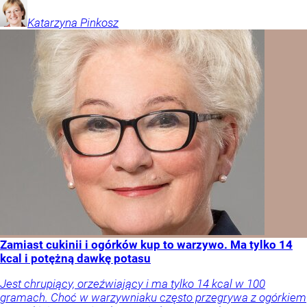
Katarzyna
Pinkosz
Zamiast cukinii i ogórków kup to warzywo. Ma tylko 14
kcal i potężną dawkę potasu
Jest chrupiący, orzeźwiający i ma tylko 14 kcal w 100
gramach. Choć w warzywniaku często przegrywa z ogórkiem