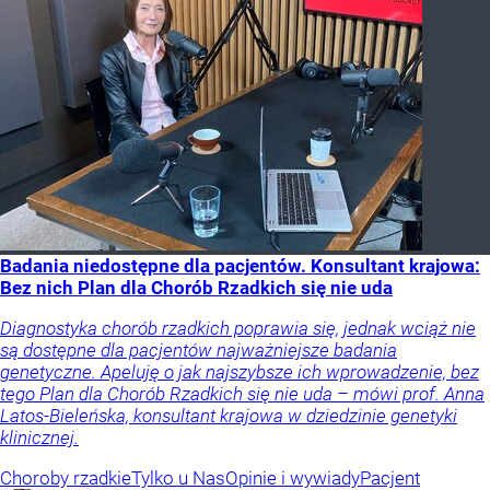
Badania niedostępne dla pacjentów. Konsultant krajowa:
Bez nich Plan dla Chorób Rzadkich się nie uda
Diagnostyka chorób rzadkich poprawia się, jednak wciąż nie
są dostępne dla pacjentów najważniejsze badania
genetyczne. Apeluję o jak najszybsze ich wprowadzenie, bez
tego Plan dla Chorób Rzadkich się nie uda – mówi prof. Anna
Latos-Bieleńska, konsultant krajowa w dziedzinie genetyki
klinicznej.
Choroby rzadkie
Tylko u Nas
Opinie i wywiady
Pacjent