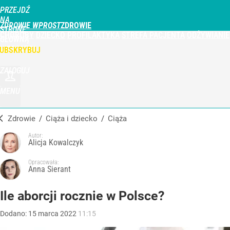
PRZEJDŹ
NA
ZDROWIE WPROST
STRONĘ
CHOROBY
DZIECKO
PROFILAKTYKA
STREFA PACJENTA
ODŻYWIANIE
GŁÓWNĄ
WPROST.PL
UBSKRYBUJ
ZALOGUJ
MENU
Zdrowie
/
Ciąża i dziecko
/
Ciąża
Autor:
Alicja Kowalczyk
Opracowała:
Anna Sierant
Ile aborcji rocznie w Polsce?
Dodano:
15
marca
2022
11:15