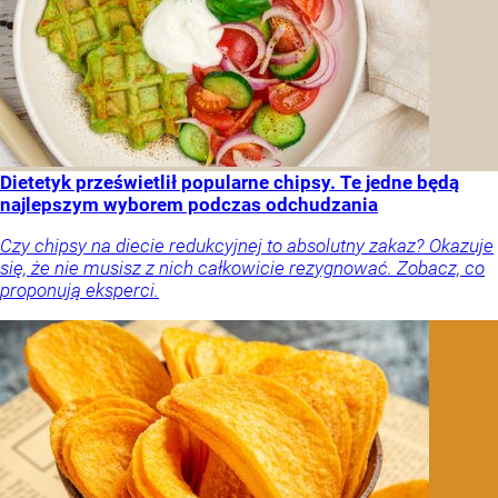
Dietetyk prześwietlił popularne chipsy. Te jedne będą
najlepszym wyborem podczas odchudzania
Czy chipsy na diecie redukcyjnej to absolutny zakaz? Okazuje
się, że nie musisz z nich całkowicie rezygnować. Zobacz, co
proponują eksperci.