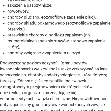
zakażenia pasożytnicze,
nowotwory,
choroby płuc (np. eozynofilowe zapalenie płuc),
choroby układu pokarmowego (eozynofilowe zapalenie
przełyku),
przewlekłe choroby o podłożu zapalnym (np.
reumatoidalne zapalenie stawów, atopowe zapalenie
skóry),
choroby związane z zapaleniem naczyń.
Podwyższony poziom eozynofili (granulocytów
kwasochłonnych) we krwi może także wskazywać na inne
schorzenia np. choroby endokrynologiczne, które dotyczą
tarczycy. Zdarza się, że eozynofilia ma związek
z długotrwałym przyjmowaniem niektórych leków
oraz reakcją organizmu na znajdujące się
w farmaceutykach związki chemiczne. Nieprawidłowości
dotyczące liczby granulocytów kwasochłonnych zawsze
wymagają poszerzonej diagnostyki, która ukierunkowana