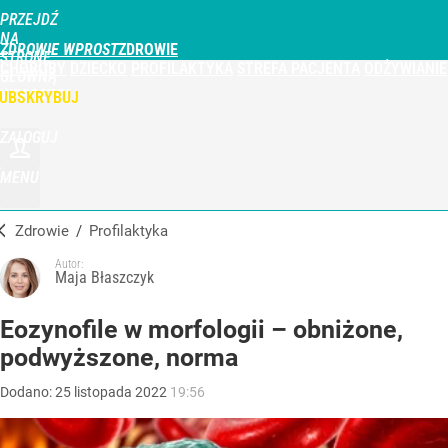
PRZEJDŹ
NA
ZDROWIE WPROST
STRONĘ
CHOROBY
DZIECKO
PROFILAKTYKA
STREFA PACJENTA
ODŻYWIANIE
GŁÓWNĄ
WPROST.PL
UBSKRYBUJ
ZALOGUJ
MENU
Zdrowie
/
Profilaktyka
Autor:
Maja Błaszczyk
Eozynofile w morfologii – obniżone,
podwyższone, norma
Dodano:
25
listopada
2022
19:56