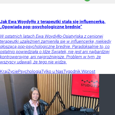
Jak Ewa Woydyłło z terapeutki stała się influencerką.
„Opowiada pop-psychologiczne brednie”
W ostatnich latach Ewa Woydyłło-Osiatyńska z cenionej
terapeutki uzależnień zamieniła się w influencerkę, niekiedy
głoszącą pop-psychologiczne brednie. Paradoksalnie to, co
ostatnio powiedziała o Idze Świątek, nie jest ani najbardziej
kontrowersyjne, ani najgroźniejsze. Problem w tym, że
wszyscy udawali, że tego nie widzą.
Kraj
Życie
Psychologia
Tylko u Nas
Tygodnik Wprost