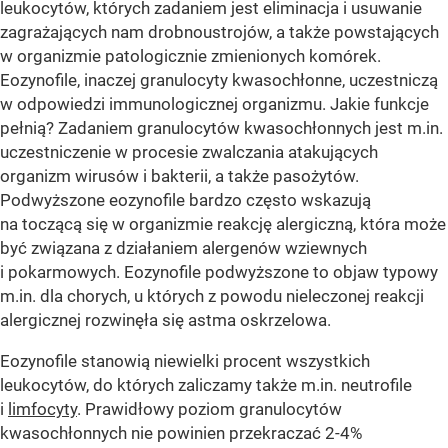
leukocytów, których zadaniem jest eliminacja i usuwanie
zagrażających nam drobnoustrojów, a także powstających
w organizmie patologicznie zmienionych komórek.
Eozynofile, inaczej granulocyty kwasochłonne, uczestniczą
w odpowiedzi immunologicznej organizmu. Jakie funkcje
pełnią? Zadaniem granulocytów kwasochłonnych jest m.in.
uczestniczenie w procesie zwalczania atakujących
organizm wirusów i bakterii, a także pasożytów.
Podwyższone eozynofile bardzo często wskazują
na toczącą się w organizmie reakcję alergiczną, która może
być związana z działaniem alergenów wziewnych
i pokarmowych. Eozynofile podwyższone to objaw typowy
m.in. dla chorych, u których z powodu nieleczonej reakcji
alergicznej rozwinęła się astma oskrzelowa.
Eozynofile stanowią niewielki procent wszystkich
leukocytów, do których zaliczamy także m.in. neutrofile
i
limfocyty
. Prawidłowy poziom granulocytów
kwasochłonnych nie powinien przekraczać 2-4%