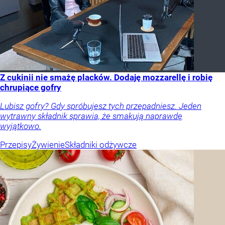
Z cukinii nie smażę placków. Dodaję mozzarellę i robię
chrupiące gofry
Lubisz gofry? Gdy spróbujesz tych przepadniesz. Jeden
wytrawny składnik sprawia, że smakują naprawdę
wyjątkowo.
Przepisy
Żywienie
Składniki odżywcze