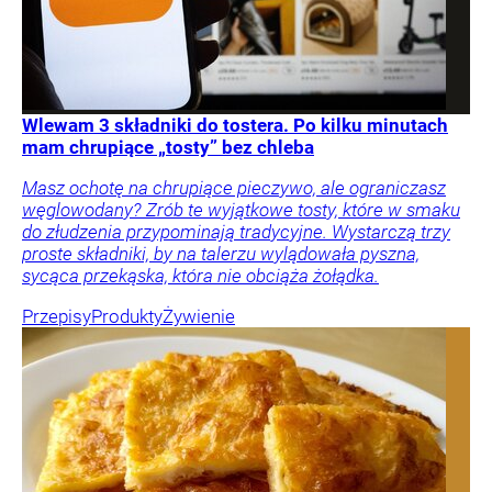
Wlewam 3 składniki do tostera. Po kilku minutach
mam chrupiące „tosty” bez chleba
Masz ochotę na chrupiące pieczywo, ale ograniczasz
węglowodany? Zrób te wyjątkowe tosty, które w smaku
do złudzenia przypominają tradycyjne. Wystarczą trzy
proste składniki, by na talerzu wylądowała pyszna,
sycąca przekąska, która nie obciąża żołądka.
Przepisy
Produkty
Żywienie