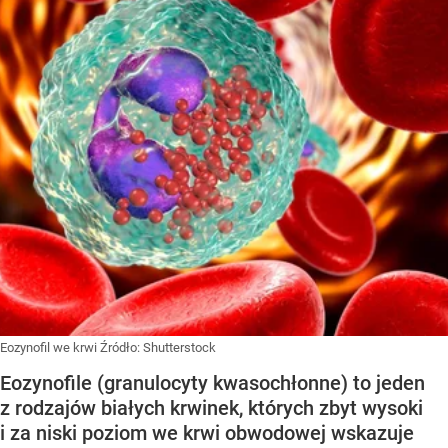
Eozynofil we krwi
Źródło:
Shutterstock
Eozynofile (granulocyty kwasochłonne) to jeden
z rodzajów białych krwinek, których zbyt wysoki
i za niski poziom we krwi obwodowej wskazuje