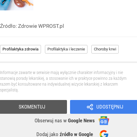
Źródło:
Zdrowie WPROST.pl
Profilaktyka zdrowia
Profilaktyka i leczenie
Choroby krwi
Informacje zawarte w serwisie mają wyłącznie charakter informacyjny i nie
stanowią porady lekarskiej, a stosowanie ich w praktyce powinno za każdym
razem być konsultowane na indywidualnej wizycie lekarskiej z lekarzem
specjalistą.
SKOMENTUJ
UDOSTĘPNIJ
Obserwuj nas
w
Google News
Dodaj jako
źródło w Google