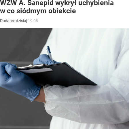
WZW A. Sanepid wykrył uchybienia
w co siódmym obiekcie
Dodano:
dzisiaj
19:08