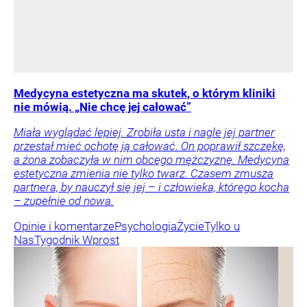
Medycyna estetyczna ma skutek, o którym kliniki
nie mówią. „Nie chcę jej całować”
Miała wyglądać lepiej. Zrobiła usta i nagle jej partner
przestał mieć ochotę ją całować. On poprawił szczękę,
a żona zobaczyła w nim obcego mężczyznę. Medycyna
estetyczna zmienia nie tylko twarz. Czasem zmusza
partnera, by nauczył się jej – i człowieka, którego kocha
– zupełnie od nowa.
Opinie i komentarze
Psychologia
Życie
Tylko u
Nas
Tygodnik Wprost