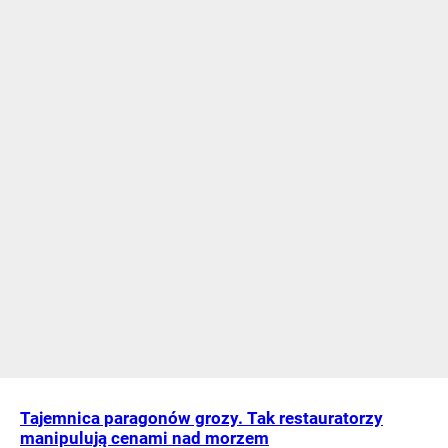
Tajemnica paragonów grozy. Tak restauratorzy
manipulują cenami nad morzem