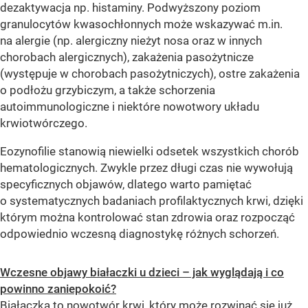
dezaktywacja np. histaminy. Podwyższony poziom
granulocytów kwasochłonnych może wskazywać m.in.
na alergie (np. alergiczny nieżyt nosa oraz w innych
chorobach alergicznych), zakażenia pasożytnicze
(występuje w chorobach pasożytniczych), ostre zakażenia
o podłożu grzybiczym, a także schorzenia
autoimmunologiczne i niektóre nowotwory układu
krwiotwórczego.
Eozynofilie stanowią niewielki odsetek wszystkich chorób
hematologicznych. Zwykle przez długi czas nie wywołują
specyficznych objawów, dlatego warto pamiętać
o systematycznych badaniach profilaktycznych krwi, dzięki
którym można kontrolować stan zdrowia oraz rozpocząć
odpowiednio wczesną diagnostykę różnych schorzeń.
Wczesne objawy białaczki u dzieci – jak wyglądają i co
powinno zaniepokoić?
Białaczka to nowotwór krwi, który może rozwinąć się już