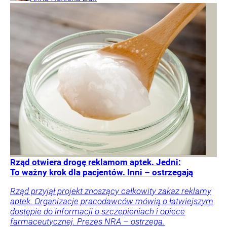
Rząd otwiera drogę reklamom aptek. Jedni:
To ważny krok dla pacjentów. Inni – ostrzegają
Rząd przyjął projekt znoszący całkowity zakaz reklamy
aptek. Organizacje pracodawców mówią o łatwiejszym
dostępie do informacji o szczepieniach i opiece
farmaceutycznej. Prezes NRA – ostrzega.