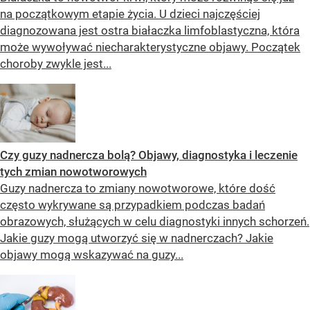
na początkowym etapie życia. U dzieci najczęściej
diagnozowana jest ostra białaczka limfoblastyczna, która
może wywoływać niecharakterystyczne objawy. Początek
choroby zwykle jest...
Czy guzy nadnercza bolą? Objawy, diagnostyka i leczenie
tych zmian nowotworowych
Guzy nadnercza to zmiany nowotworowe, które dość
często wykrywane są przypadkiem podczas badań
obrazowych, służących w celu diagnostyki innych schorzeń.
Jakie guzy mogą utworzyć się w nadnerczach? Jakie
objawy mogą wskazywać na guzy...