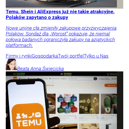
Temu, Shein i AliExpress już nie takie atrakcyjne.
Polaków zapytano o zakupy
Nowe unijne cła zmieniły zakupowe przyzwyczajenia
Polaków. Sondaż dla „Wprost” pokazuje, że niemal
połowa badanych ograniczyła zakupy na azjatyckich
platformach.
Firmy i rynki
Gospodarka
Twój portfel
Tylko u Nas
Beata Anna
Święcicka