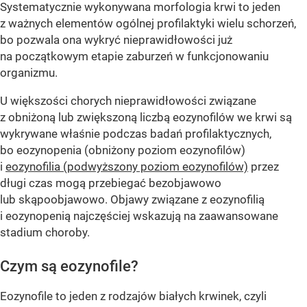
Systematycznie wykonywana morfologia krwi to jeden
z ważnych elementów ogólnej profilaktyki wielu schorzeń,
bo pozwala ona wykryć nieprawidłowości już
na początkowym etapie zaburzeń w funkcjonowaniu
organizmu.
U większości chorych nieprawidłowości związane
z obniżoną lub zwiększoną liczbą eozynofilów we krwi są
wykrywane właśnie podczas badań profilaktycznych,
bo eozynopenia (obniżony poziom eozynofilów)
i
eozynofilia (podwyższony poziom eozynofilów)
przez
długi czas mogą przebiegać bezobjawowo
lub skąpoobjawowo. Objawy związane z eozynofilią
i eozynopenią najczęściej wskazują na zaawansowane
stadium choroby.
Czym są eozynofile?
Eozynofile to jeden z rodzajów białych krwinek, czyli