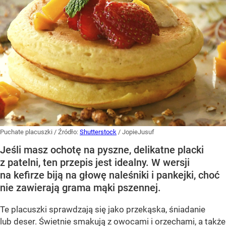
Puchate placuszki
/ Źródło:
Shutterstock
/
JopieJusuf
Jeśli masz ochotę na pyszne, delikatne placki
z patelni, ten przepis jest idealny. W wersji
na kefirze biją na głowę naleśniki i pankejki, choć
nie zawierają grama mąki pszennej.
Te placuszki sprawdzają się jako przekąska, śniadanie
lub deser. Świetnie smakują z owocami i orzechami, a także