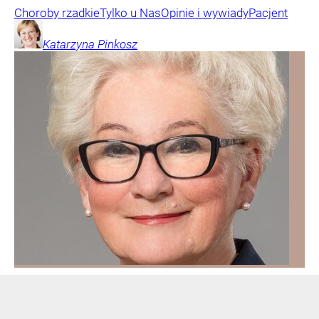
Choroby rzadkie
Tylko u Nas
Opinie i wywiady
Pacjent
Katarzyna
Pinkosz