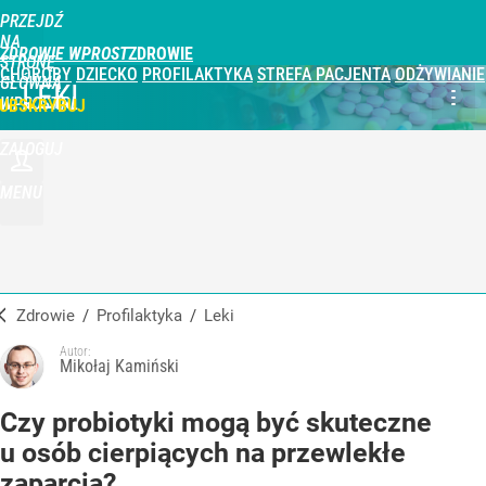
PRZEJDŹ
NA
ZDROWIE WPROST
STRONĘ
CHOROBY
DZIECKO
PROFILAKTYKA
STREFA PACJENTA
ODŻYWIANIE
GŁÓWNĄ
LEKI
WPROST.PL
UBSKRYBUJ
ZALOGUJ
MENU
Zdrowie
/
Profilaktyka
/
Leki
Autor:
Mikołaj Kamiński
Czy probiotyki mogą być skuteczne
u osób cierpiących na przewlekłe
zaparcia?