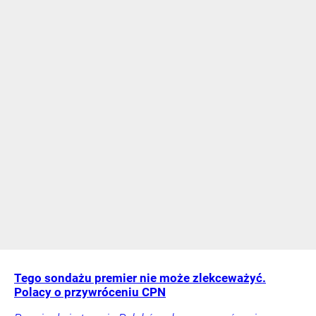
Tego sondażu premier nie może zlekceważyć.
Polacy o przywróceniu CPN