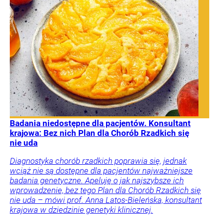
Badania niedostępne dla pacjentów. Konsultant
krajowa: Bez nich Plan dla Chorób Rzadkich się
nie uda
Diagnostyka chorób rzadkich poprawia się, jednak
wciąż nie są dostępne dla pacjentów najważniejsze
badania genetyczne. Apeluję o jak najszybsze ich
wprowadzenie, bez tego Plan dla Chorób Rzadkich się
nie uda – mówi prof. Anna Latos-Bieleńska, konsultant
krajowa w dziedzinie genetyki klinicznej.