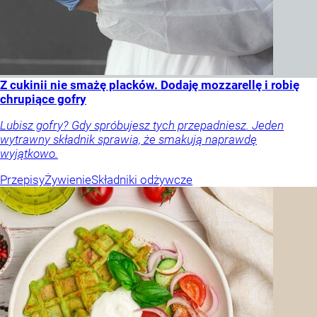
Z cukinii nie smażę placków. Dodaję mozzarellę i robię
chrupiące gofry
Lubisz gofry? Gdy spróbujesz tych przepadniesz. Jeden
wytrawny składnik sprawia, że smakują naprawdę
wyjątkowo.
Przepisy
Żywienie
Składniki odżywcze