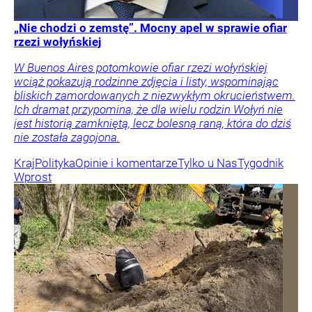
„Nie chodzi o zemstę”. Mocny apel w sprawie ofiar
rzezi wołyńskiej
W Buenos Aires potomkowie ofiar rzezi wołyńskiej
wciąż pokazują rodzinne zdjęcia i listy, wspominając
bliskich zamordowanych z niezwykłym okrucieństwem.
Ich dramat przypomina, że dla wielu rodzin Wołyń nie
jest historią zamkniętą, lecz bolesną raną, która do dziś
nie została zagojona.
Kraj
Polityka
Opinie i komentarze
Tylko u Nas
Tygodnik
Wprost