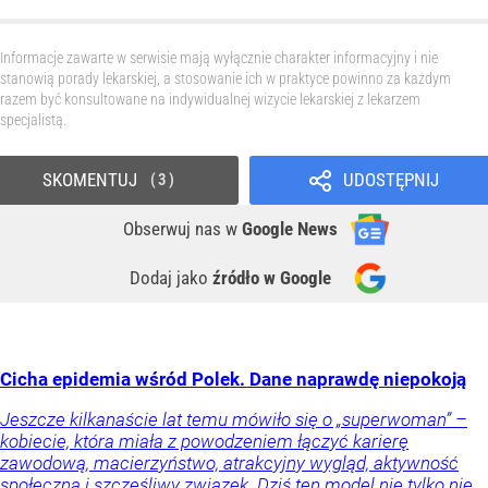
Informacje zawarte w serwisie mają wyłącznie charakter informacyjny i nie
stanowią porady lekarskiej, a stosowanie ich w praktyce powinno za każdym
razem być konsultowane na indywidualnej wizycie lekarskiej z lekarzem
specjalistą.
SKOMENTUJ
UDOSTĘPNIJ
3
Obserwuj nas
w
Google News
Dodaj jako
źródło w Google
Cicha epidemia wśród Polek. Dane naprawdę niepokoją
Jeszcze kilkanaście lat temu mówiło się o „superwoman” –
kobiecie, która miała z powodzeniem łączyć karierę
zawodową, macierzyństwo, atrakcyjny wygląd, aktywność
społeczną i szczęśliwy związek. Dziś ten model nie tylko nie