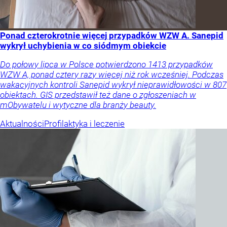
Ponad czterokrotnie więcej przypadków WZW A. Sanepid
wykrył uchybienia w co siódmym obiekcie
Do połowy lipca w Polsce potwierdzono 1413 przypadków
WZW A, ponad cztery razy więcej niż rok wcześniej. Podczas
wakacyjnych kontroli Sanepid wykrył nieprawidłowości w 807
obiektach. GIS przedstawił też dane o zgłoszeniach w
mObywatelu i wytyczne dla branży beauty.
Aktualności
Profilaktyka i leczenie