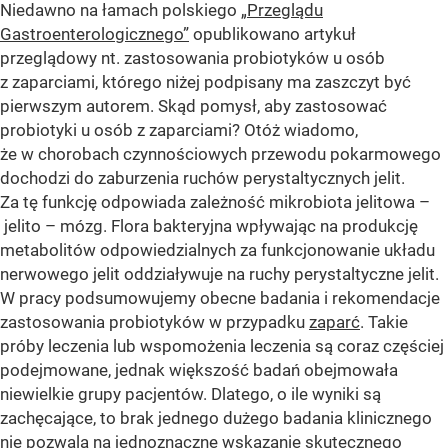
Niedawno na łamach polskiego
„Przeglądu
Gastroenterologicznego”
opublikowano artykuł
przeglądowy nt. zastosowania probiotyków u osób
z zaparciami, którego niżej podpisany ma zaszczyt być
pierwszym autorem. Skąd pomysł, aby zastosować
probiotyki u osób z zaparciami? Otóż wiadomo,
że w chorobach czynnościowych przewodu pokarmowego
dochodzi do zaburzenia ruchów perystaltycznych jelit.
Za tę funkcję odpowiada zależność mikrobiota jelitowa –
jelito – mózg. Flora bakteryjna wpływając na produkcję
metabolitów odpowiedzialnych za funkcjonowanie układu
nerwowego jelit oddziaływuje na ruchy perystaltyczne jelit.
W pracy podsumowujemy obecne badania i rekomendacje
zastosowania probiotyków w przypadku
zaparć
. Takie
próby leczenia lub wspomożenia leczenia są coraz częściej
podejmowane, jednak większość badań obejmowała
niewielkie grupy pacjentów. Dlatego, o ile wyniki są
zachęcające, to brak jednego dużego badania klinicznego
nie pozwala na jednoznaczne wskazanie skutecznego