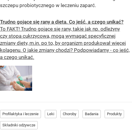
szczepu probiotycznego w leczeniu zaparć.
Trudno gojące się rany a dieta. Co jeść, a czego unikać?
To FAKT! Trudno gojące się rany, takie jak np. odleżyny
czy stopa cukrzycowa, mogą wymagać specyficznej
zmiany diety, m.in. po to, by organizm produkował więcej
kolagenu. O jakie zmiany chodzi? Podpowiadamy - co jeść,
a czego unikać.
Profilaktyka i leczenie
Leki
Choroby
Badania
Produkty
Składniki odżywcze