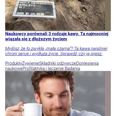
Naukowcy porównali 3 rodzaje kawy. Ta najmocniej
wiązała się z dłuższym życiem
Myślisz, że to zwykła „mała czarna”? Ta kawa najsilniej
chroni serce i wydłuża życie. Sprawdź, czy ją pijesz.
Produkty
Żywienie
Składniki odżywcze
Doniesienia
naukowe
Profilaktyka i leczenie
Badania