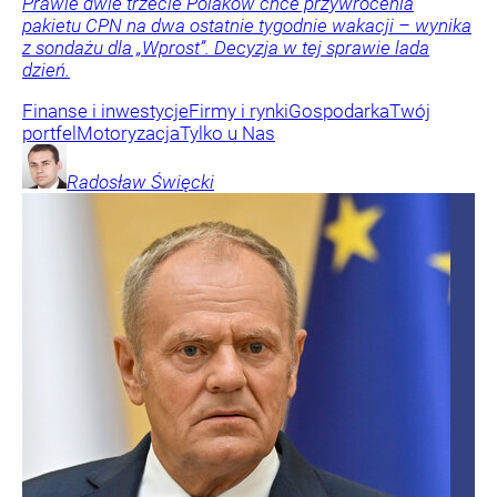
Prawie dwie trzecie Polaków chce przywrócenia
pakietu CPN na dwa ostatnie tygodnie wakacji – wynika
z sondażu dla „Wprost”. Decyzja w tej sprawie lada
dzień.
Finanse i inwestycje
Firmy i rynki
Gospodarka
Twój
portfel
Motoryzacja
Tylko u Nas
Radosław
Święcki