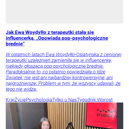
Jak Ewa Woydyłło z terapeutki stała się
influencerką. „Opowiada pop-psychologiczne
brednie”
W ostatnich latach Ewa Woydyłło-Osiatyńska z cenionej
terapeutki uzależnień zamieniła się w influencerkę,
niekiedy głoszącą pop-psychologiczne brednie.
Paradoksalnie to, co ostatnio powiedziała o Idze
Świątek, nie jest ani najbardziej kontrowersyjne, ani
najgroźniejsze. Problem w tym, że wszyscy udawali, że
tego nie widzą.
Kraj
Życie
Psychologia
Tylko u Nas
Tygodnik Wprost