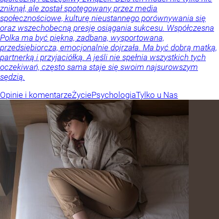
zniknął, ale został spotęgowany przez media
społecznościowe, kulturę nieustannego porównywania się
oraz wszechobecną presję osiągania sukcesu. Współczesna
Polka ma być piękna, zadbana, wysportowana,
przedsiębiorcza, emocjonalnie dojrzała. Ma być dobrą matką,
partnerką i przyjaciółką. A jeśli nie spełnia wszystkich tych
oczekiwań, często sama staje się swoim najsurowszym
sędzią.
Opinie i komentarze
Życie
Psychologia
Tylko u Nas