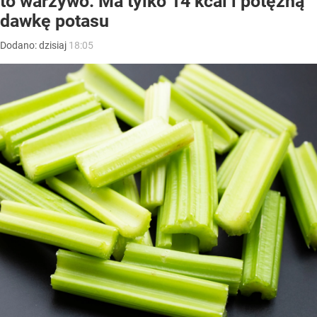
to warzywo. Ma tylko 14 kcal i potężną
dawkę potasu
Dodano:
dzisiaj
18:05