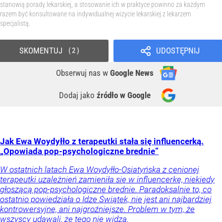
stanowią porady lekarskiej, a stosowanie ich w praktyce powinno za każdym
razem być konsultowane na indywidualnej wizycie lekarskiej z lekarzem
specjalistą.
SKOMENTUJ
UDOSTĘPNIJ
2
Obserwuj nas
w
Google News
Dodaj jako
źródło w Google
Jak Ewa Woydyłło z terapeutki stała się influencerką.
„Opowiada pop-psychologiczne brednie”
W ostatnich latach Ewa Woydyłło-Osiatyńska z cenionej
terapeutki uzależnień zamieniła się w influencerkę, niekiedy
głoszącą pop-psychologiczne brednie. Paradoksalnie to, co
ostatnio powiedziała o Idze Świątek, nie jest ani najbardziej
kontrowersyjne, ani najgroźniejsze. Problem w tym, że
wszyscy udawali, że tego nie widzą.