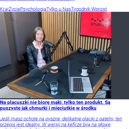
Kraj
Życie
Psychologia
Tylko u Nas
Tygodnik Wprost
Na placuszki nie biorę mąki, tylko ten produkt. Są
puszyste jak chmurki i mięciutkie w środku
Jeśli masz ochotę na pyszne, delikatne placki z patelni, ten
przepis jest idealny. W wersji na kefirze biją na głowę