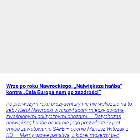
Wrze po roku Nawrockiego. „Największa hańba”
kontra „Cała Europa nam go zazdrości”
Po pierwszym roku prezydentury nic nie wskazuje na to,
żeby Karol Nawrocki wyciszył spory między dwoma
zwaśnionymi politycznymi obozami. – Dotychczas
największą hańbą na karcie jego prezydentury jest
chyba zawetowanie SAFE – ocenia Mariusz Witczak z
KO. – Mamy głowę państwa, z której możemy być