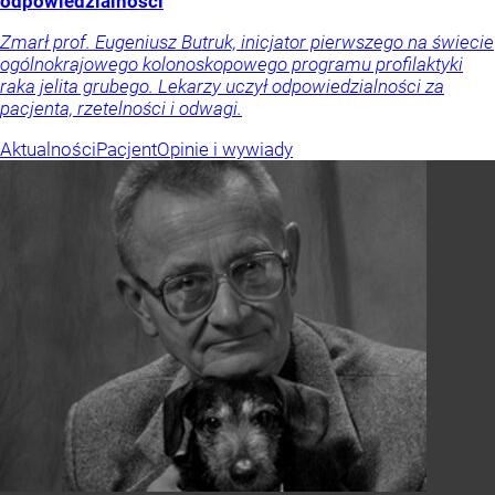
odpowiedzialności
Zmarł prof. Eugeniusz Butruk, inicjator pierwszego na świecie
ogólnokrajowego kolonoskopowego programu profilaktyki
raka jelita grubego. Lekarzy uczył odpowiedzialności za
pacjenta, rzetelności i odwagi.
Aktualności
Pacjent
Opinie i wywiady