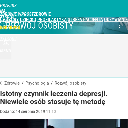
PRZEJDŹ
NA
ZDROWIE WPROST
STRONĘ
CHOROBY
DZIECKO
PROFILAKTYKA
STREFA PACJENTA
ODŻYWIANIE
GŁÓWNĄ
ROZWÓJ OSOBISTY
WPROST.PL
UBSKRYBUJ
ZALOGUJ
MENU
Zdrowie
/
Psychologia
/
Rozwój osobisty
Istotny czynnik leczenia depresji.
Niewiele osób stosuje tę metodę
Dodano:
14
sierpnia
2019
11:10