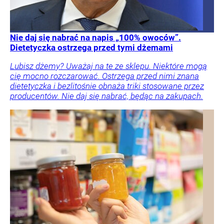
Nie daj się nabrać na napis „100% owoców”.
Dietetyczka ostrzega przed tymi dżemami
Lubisz dżemy? Uważaj na te ze sklepu. Niektóre mogą
cię mocno rozczarować. Ostrzega przed nimi znana
dietetyczka i bezlitośnie obnaża triki stosowane przez
producentów. Nie daj się nabrać, będąc na zakupach.