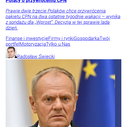
Polacy o przywróceniu CPN
Prawie dwie trzecie Polaków chce przywrócenia
pakietu CPN na dwa ostatnie tygodnie wakacji – wynika
z sondażu dla „Wprost”. Decyzja w tej sprawie lada
dzień.
Finanse i inwestycje
Firmy i rynki
Gospodarka
Twój
portfel
Motoryzacja
Tylko u Nas
Radosław
Święcki