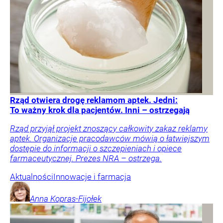
Rząd otwiera drogę reklamom aptek. Jedni:
To ważny krok dla pacjentów. Inni – ostrzegają
Rząd przyjął projekt znoszący całkowity zakaz reklamy
aptek. Organizacje pracodawców mówią o łatwiejszym
dostępie do informacji o szczepieniach i opiece
farmaceutycznej. Prezes NRA – ostrzega.
Aktualności
Innowacje i farmacja
Anna
Kopras-Fijołek