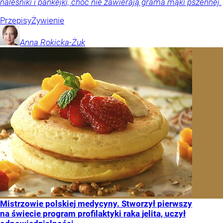
naleśniki i pankejki, choć nie zawierają grama mąki pszennej.
Przepisy
Żywienie
Anna
Rokicka-Żuk
Mistrzowie polskiej medycyny. Stworzył pierwszy
na świecie program profilaktyki raka jelita, uczył