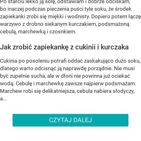
Po starciu lekko ją solę, odstawiam i dobrze odciskam,
bo inaczej podczas pieczenia puści tyle soku, że środek
zapiekanki zrobi się miękki i wodnisty. Dopiero potem łączę
warzywo z drobno siekanym kurczakiem, podsmażoną
cebulą, marchewką i czosnkiem.
Jak zrobić zapiekankę z cukinii i kurczaka
Cukinia po posoleniu potrafi oddać zaskakująco dużo soku,
dlatego warto odcisnąć ją naprawdę porządnie. Nie musi
być zupełnie sucha, ale w dłoni nie powinna już ociekać
wodą. Cebulę i marchewkę zawsze najpierw podsmażam.
Marchew robi się delikatniejsza, cebula nabiera słodyczy,
a...
CZYTAJ DALEJ