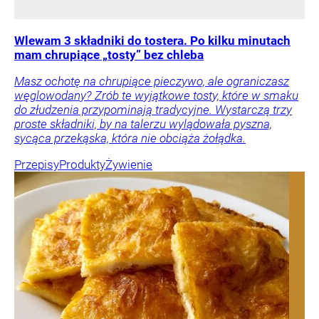
Wlewam 3 składniki do tostera. Po kilku minutach
mam chrupiące „tosty” bez chleba
Masz ochotę na chrupiące pieczywo, ale ograniczasz
węglowodany? Zrób te wyjątkowe tosty, które w smaku
do złudzenia przypominają tradycyjne. Wystarczą trzy
proste składniki, by na talerzu wylądowała pyszna,
sycąca przekąska, która nie obciąża żołądka.
Przepisy
Produkty
Żywienie