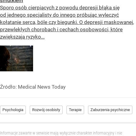
smutkiem
Sporo osób cierpiących z powodu depresji błąka się
od jednego specjalisty do innego próbując wyleczyć
kołatanie serca, bóle czy biegunki. O depresji maskowanej,
przewlekłych chorobach i cechach osobowości, które
zwiększają ryzyko...
Źródło:
Medical News Today
Psychologia
Rozwój osobisty
Terapie
Zaburzenia psychiczne
Informacje zawarte w serwisie mają wyłącznie charakter informacyjny i nie