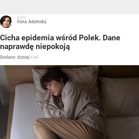
Autor:
Ilona Adamska
Cicha epidemia wśród Polek. Dane
naprawdę niepokoją
Dodano:
dzisiaj
6:44