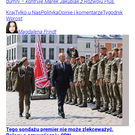
dumni – kontruje Marek Jakubiak z Rozwoju Plus.
Kraj
Tylko u Nas
Polityka
Opinie i komentarze
Tygodnik
Wprost
Magdalena
Frindt
Tego sondażu premier nie może zlekceważyć.