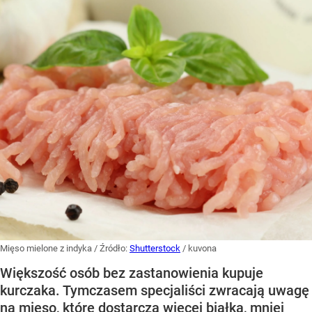
Mięso mielone z indyka
/ Źródło:
Shutterstock
/
kuvona
Większość osób bez zastanowienia kupuje
kurczaka. Tymczasem specjaliści zwracają uwagę
na mięso, które dostarcza więcej białka, mniej