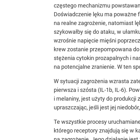
częstego mechanizmu powstawa
Doświadczenie lęku ma poważne fiz
na realne zagrożenie, natomiast lę
szykowałby się do ataku, w ułamku
wzrośnie napięcie mięśni poprzecz
krew zostanie przepompowana do m
stężenia cytokin prozapalnych i n
na potencjalne zranienie. W ten sp
W sytuacji zagrożenia wzrasta zat
pierwsza i szósta (IL-1b, IL-6). 
i melaniny, jest użyty do produkc
upraszczając, jeśli jest jej niedobó
Te wszystkie procesy uruchamiane 
którego receptory znajdują się w 
na zagrożenie. Jego działanie jes