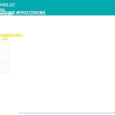
PRZEJDŹ
Udostępnij
4
Skomentuj
NA
ZDROWIE WPROST
STRONĘ
GŁÓWNĄ
CHOROBY
DZIECKO
PROFILAKTYKA
STREFA PACJENTA
ODŻYWIAN
WPROST.PL
SUBSKRYBUJ
ZALOGUJ
SZUKAJ
MENU