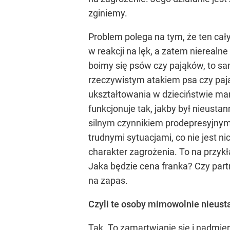
zginiemy.
Problem polega na tym, że ten cał
w reakcji na lęk, a zatem nierealne
boimy się psów czy pająków, to sa
rzeczywistym atakiem psa czy pająk
ukształtowania w dzieciństwie mam
funkcjonuje tak, jakby był nieusta
silnym czynnikiem prodepresyjnym
trudnymi sytuacjami, co nie jest n
charakter zagrożenia. To na przykła
Jaka będzie cena franka? Czy part
na zapas.
Czyli te osoby mimowolnie nieust
Tak. To zamartwianie się i nadmie