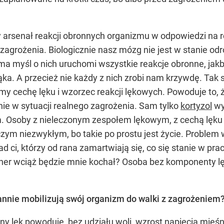
y arsenał reakcji obronnych organizmu w odpowiedzi na 
 zagrożenia. Biologicznie nasz mózg nie jest w stanie odr
ma myśl o nich uruchomi wszystkie reakcje obronne, ja
a. A przecież nie każdy z nich zrobi nam krzywdę. Tak s
y cechę lęku i wzorzec reakcji lękowych. Powoduje to, że
nnie w sytuacji realnego zagrożenia. Sam tylko
kortyzol
wyd
. Osoby z nieleczonym zespołem lękowym, z cechą lęku 
iczym niezwykłym, bo takie po prostu jest życie. Problem
d ci, którzy od rana zamartwiają się, co się stanie w prac
ner wciąż będzie mnie kochał? Osoba bez komponenty lę
annie mobilizują swój organizm do walki z zagrożeniem
rny lęk powoduje, bez udziału woli, wzrost napięcia mię