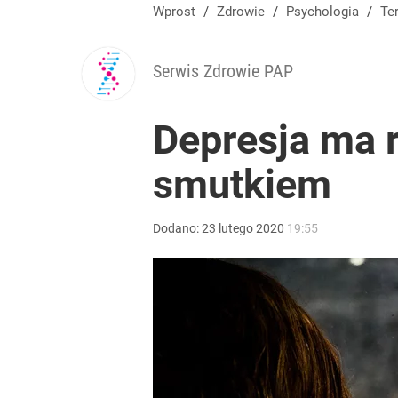
Wprost
/
Zdrowie
/
Psychologia
/
Te
Serwis Zdrowie PAP
Depresja ma r
smutkiem
Dodano:
23
lutego
2020
19:55