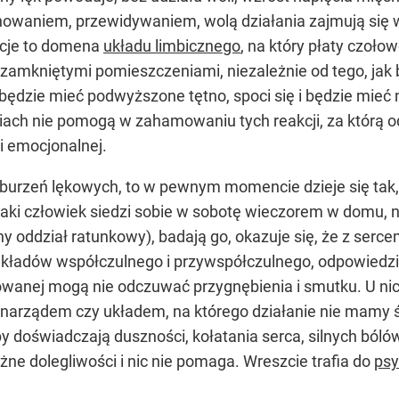
lanowaniem, przewidywaniem, wolą działania zajmują si
kcje to domena
układu limbicznego
, na który płaty czoło
amkniętymi pomieszczeniami, niezależnie od tego, jak b
j będzie mieć podwyższone tętno, spoci się i będzie mieć 
ach nie pomogą w zahamowaniu tych reakcji, za którą odp
ji emocjonalnej.
 zaburzeń lękowych, to w pewnym momencie dzieje się tak
 taki człowiek siedzi sobie w sobotę wieczorem w domu, ni
y oddział ratunkowy), badają go, okazuje się, że z sercem
układów współczulnego i przywspółczulnego, odpowiedzi
owanej mogą nie odczuwać przygnębienia i smutku. U ni
 z narządem czy układem, na którego działanie nie mam
y doświadczają duszności, kołatania serca, silnych bóló
różne dolegliwości i nic nie pomaga. Wreszcie trafia do
psy