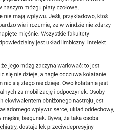
ę w naszym mózgu płaty czołowe,
we nie mają wpływu. Jeśli, przykładowo, ktoś
ardzo wie i rozumie, że w windzie nie zdarzy
napięte mięśnie. Wszystkie fakultety
owiedzialny jest układ limbiczny. Intelekt
, że jego mózg zaczyna wariować: to jest
c się nie dzieje, a nagle odczuwa kołatanie
 nic się złego nie dzieje. Owo kołatanie jest
alnych za mobilizację i odpoczynek. Osoby
ch ekwiwalentem obniżonego nastroju jest
y świadomego wpływu: serce, układ oddechowy,
w mięśni, biegunek. Bywa, że taka osoba
chiatry
, dostaje lek przeciwdepresyjny