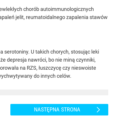
przewlekłych chorób autoimmunologicznych
 zapaleń jelit, reumatoidalnego zapalenia stawów
 serotoniny. U takich chorych, stosując leki
że depresja nawróci, bo nie miną czynniki,
horowała na RZS, łuszczycę czy nieswoiste
n wychwytywany do innych celów.
NASTĘPNA STRONA