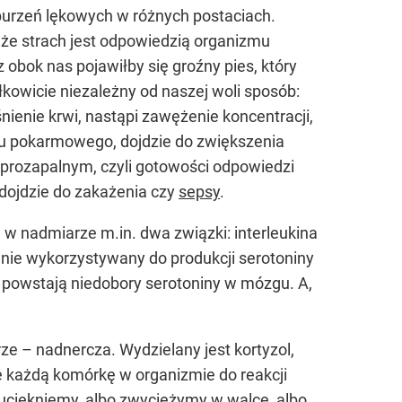
burzeń lękowych w różnych postaciach.
 że strach jest odpowiedzią organizmu
 obok nas pojawiłby się groźny pies, który
kowicie niezależny od naszej woli sposób:
ienie krwi, nastąpi zawężenie koncentracji,
du pokarmowego, dojdzie do zwiększenia
 prozapalnym, czyli gotowości odpowiedzi
 dojdzie do zakażenia czy
sepsy
.
w nadmiarze m.in. dwa związki: interleukina
lnie wykorzystywany do produkcji serotoniny
e powstają niedobory serotoniny w mózgu. A,
e – nadnercza. Wydzielany jest kortyzol,
je każdą komórkę w organizmie do reakcji
 uciekniemy, albo zwyciężymy w walce, albo