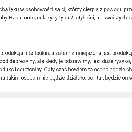
echą lęku w osobowości są ci, którzy cierpią z powodu 
oby Hashimoto
, cukrzycy typu 2, otyłości, nieswoistych
rodukcja interleukin, a zatem zmniejszona jest produkcja
d depresyjny, ale kiedy je odstawimy, jest duże ryzyko, 
odukcji serotoniny. Cały czas bowiem ta osoba będzie c
anu takim osobom nie będzie działało, bo i tak będzie o