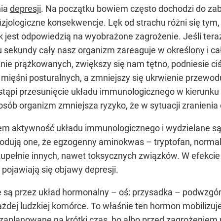
nia
depresji
. Na początku bowiem często dochodzi do za
jologiczne konsekwencje. Lęk od strachu różni się tym,
k jest odpowiedzią na wyobrażone zagrożenie. Jeśli teraz
 sekundy cały nasz organizm zareaguje w określony i cał
nie prążkowanych, zwiększy się nam tętno, podniesie ciśn
ięśni posturalnych, a zmniejszy się ukrwienie przewo
astąpi przesunięcie układu immunologicznego w kierunku
osób organizm zmniejsza ryzyko, że w sytuacji zranienia
em aktywność układu immunologicznego i wydzielane są 
Powodują one, że egzogenny aminokwas – tryptofan, norma
ji zupełnie innych, nawet toksycznych związków. W efekci
r, pojawiają się objawy depresji.
są przez układ hormonalny – oś: przysadka – podwzgórz
każdej ludzkiej komórce. To właśnie ten hormon mobilizu
t zaplanowane na krótki czas, bo albo przed zagrożeniem