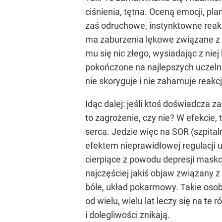
ciśnienia, tętna. Oceną emocji, p
zaś odruchowe, instynktowne rea
ma zaburzenia lękowe związane z z
mu się nic złego, wysiadając z nie
pokończone na najlepszych uczelni
nie skoryguje i nie zahamuje reakc
Idąc dalej: jeśli ktoś doświadcza
to zagrożenie, czy nie? W efekcie,
serca. Jedzie więc na SOR (szpitaln
efektem nieprawidłowej regulacji 
cierpiące z powodu depresji mask
najczęściej jakiś objaw związany
bóle, układ pokarmowy. Takie osob
od wielu, wielu lat leczy się na te 
i dolegliwości znikają.