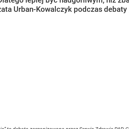
Dlatego lepiej być nadgorliwym, niż z
ata Urban-Kowalczyk podczas debaty „