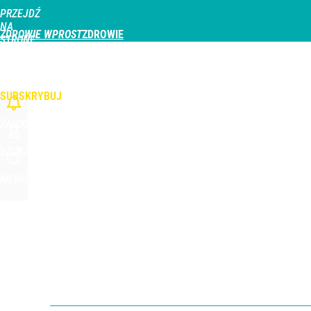
PRZEJDŹ
Udostępnij
dodaj
Skomentuj
NA
ZDROWIE WPROST
STRONĘ
GŁÓWNĄ
CHOROBY
DZIECKO
PROFILAKTYKA
STREFA PACJENTA
ODŻYWIAN
WPROST.PL
SUBSKRYBUJ
ZALOGUJ
SZUKAJ
MENU