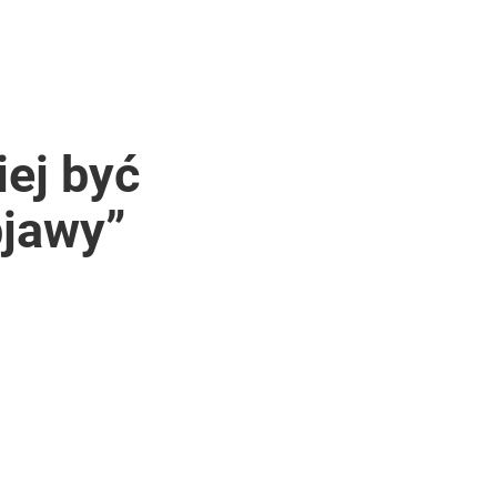
iej być
bjawy”