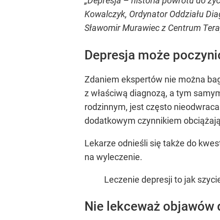
„Depresja
–
historia powrotu do ży
Kowalczyk, Ordynator Oddziału Dia
Sławomir Murawiec z Centrum Terap
Depresja może poczyni
Zdaniem ekspertów nie można ba
z właściwą diagnozą, a tym samym
rodzinnym, jest często nieodwraca
dodatkowym czynnikiem obciążającym
Lekarze odnieśli się także do kwest
na wyleczenie.
Leczenie depresji to jak szy
Nie lekceważ objawów 