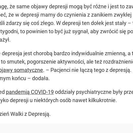
ę, że same objawy depresji mogą być różne i jest to za
ć, że w depresji mamy do czynienia z zanikiem zwykłej r
i zdarzy się coś złego. W depresji ten dołek jest stały – t
ygodni, to powinien to być już sygnał, aby zwrócić się p
ażył.
e depresja jest chorobą bardzo indywidualnie zmienną, 
 to smutek, pogorszenie aktywności, ale też rozdrażnieni
bjawy somatyczne
. – Pacjenci nie łączą tego z depresją.
amym końcu – dodała.
zed
pandemią COVID-19
oddziały psychiatryczne były pr
ko depresji u niektórych osób nawet kilkukrotnie.
zień Walki z Depresją.