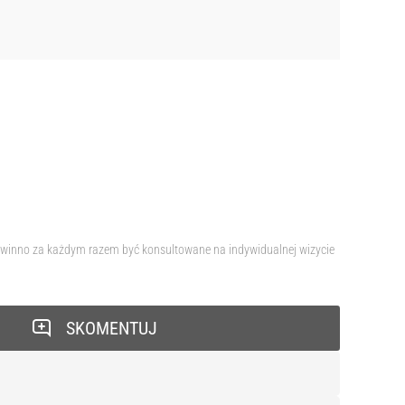
 powinno za każdym razem być konsultowane na indywidualnej wizycie
SKOMENTUJ