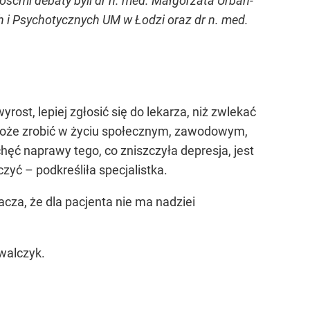
ośćmi debaty byli dr n. med. Małgorzata Urban-
 i Psychotycznych UM w Łodzi oraz dr n. med.
yrost, lepiej zgłosić się do lekarza, niż zwlekać
 może zrobić w życiu społecznym, zawodowym,
ęć naprawy tego, co zniszczyła depresja, jest
yć – podkreśliła specjalistka.
nacza, że dla pacjenta nie ma nadziei
walczyk.