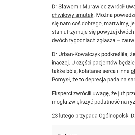
Dr Sławomir Murawiec zwrócił uwag
chwilowy smutek
. Można powiedzie
się nam coś dobrego, martwimy, jeśl
stan utrzymuje się powyżej dwóch t
dwóch tygodniach zgłasza – zauw
Dr Urban-Kowalczyk podkreśliła, ż
inaczej. U części pacjentów będzie
także bóle, kołatanie serca i inne
o
Pomysł, że to depresja pada na s
Eksperci zwrócili uwagę, że już pr
mogła zwiększyć podatność na ryzy
23 lutego przypada Ogólnopolski D