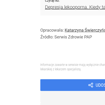
Czytaj też:
Depresja lekooporna. Kiedy ta
Opracowała:
Katarzyna Świerczyń
Źródło:
Serwis Zdrowie PAP
Psychologia
Zaburzenia psychiczne
Profilaktyka i leczenie
Informacje zawarte w serwisie mają wyłącznie char
lekarskiej z lekarzem specjalistą.
UDO