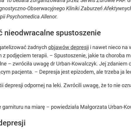
cia” to debata zorganizowana przez Serwis Zdrowie PAP. G
gnostyczno-Obserwacyjnego Kliniki Zaburzeń Afektywnych
ii Psychomedica Allenor.
ć nieodwracalne spustoszenie
gatelizować żadnych
objawów depresji
i nawet nieco na w
 z podjęciem terapii. – Spustoszenie, jakie ta choroba
lne – zwróciła uwagę dr Urban-Kowalczyk. Jej zdaniem ch
 pacjenta. – Depresja jest epizodem, ale trzeba ja lecz
ii depresji odpornej na leki. Zwrócili uwagę, że to nie oz
cie garnituru na miarę – powiedziała Małgorzata Urban-Ko
depresji