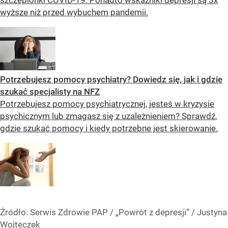
wyższe niż przed wybuchem pandemii.
Potrzebujesz pomocy psychiatry? Dowiedz się, jak i gdzie
szukać specjalisty na NFZ
Potrzebujesz pomocy psychiatrycznej, jesteś w kryzysie
psychicznym lub zmagasz się z uzależnieniem? Sprawdź,
gdzie szukać pomocy i kiedy potrzebne jest skierowanie.
Źródło:
Serwis Zdrowie PAP
/
„Powrót z depresji” / Justyna
Wojteczek