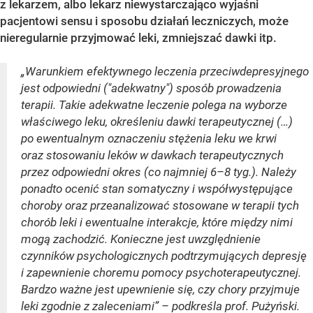
z lekarzem, albo lekarz niewystarczająco wyjaśni
pacjentowi sensu i sposobu działań leczniczych, może
nieregularnie przyjmować leki, zmniejszać dawki itp.
„Warunkiem efektywnego leczenia przeciwdepresyjnego
jest odpowiedni ("adekwatny") sposób prowadzenia
terapii. Takie adekwatne leczenie polega na wyborze
właściwego leku, określeniu dawki terapeutycznej (…)
po ewentualnym oznaczeniu stężenia leku we krwi
oraz stosowaniu leków w dawkach terapeutycznych
przez odpowiedni okres (co najmniej 6–8 tyg.). Należy
ponadto ocenić stan somatyczny i współwystępujące
choroby oraz przeanalizować stosowane w terapii tych
chorób leki i ewentualne interakcje, które między nimi
mogą zachodzić. Konieczne jest uwzględnienie
czynników psychologicznych podtrzymujących depresję
i zapewnienie choremu pomocy psychoterapeutycznej.
Bardzo ważne jest upewnienie się, czy chory przyjmuje
leki zgodnie z zaleceniami” – podkreśla prof. Pużyński.