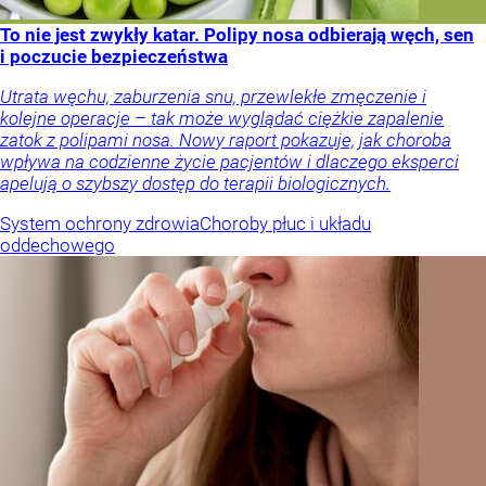
To nie jest zwykły katar. Polipy nosa odbierają węch, sen
i poczucie bezpieczeństwa
Utrata węchu, zaburzenia snu, przewlekłe zmęczenie i
kolejne operacje – tak może wyglądać ciężkie zapalenie
zatok z polipami nosa. Nowy raport pokazuje, jak choroba
wpływa na codzienne życie pacjentów i dlaczego eksperci
apelują o szybszy dostęp do terapii biologicznych.
System ochrony zdrowia
Choroby płuc i układu
oddechowego