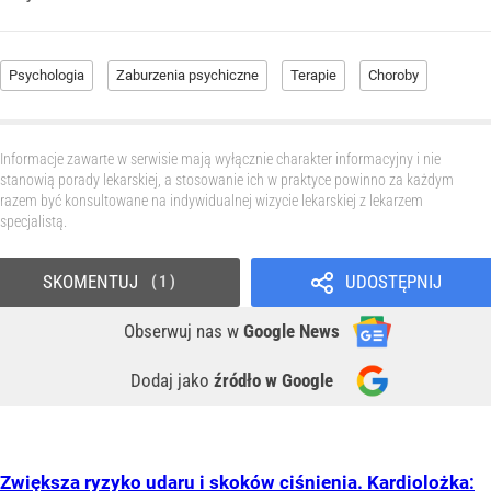
Psychologia
Zaburzenia psychiczne
Terapie
Choroby
Informacje zawarte w serwisie mają wyłącznie charakter informacyjny i nie
stanowią porady lekarskiej, a stosowanie ich w praktyce powinno za każdym
razem być konsultowane na indywidualnej wizycie lekarskiej z lekarzem
specjalistą.
SKOMENTUJ
UDOSTĘPNIJ
1
Obserwuj nas
w
Google News
Dodaj jako
źródło w Google
Zwiększa ryzyko udaru i skoków ciśnienia. Kardiolożka: