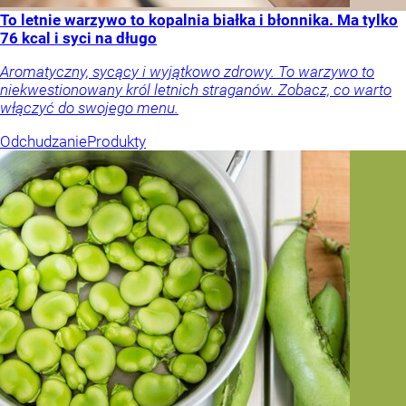
To letnie warzywo to kopalnia białka i błonnika. Ma tylko
76 kcal i syci na długo
Aromatyczny, sycący i wyjątkowo zdrowy. To warzywo to
niekwestionowany król letnich straganów. Zobacz, co warto
włączyć do swojego menu.
Odchudzanie
Produkty