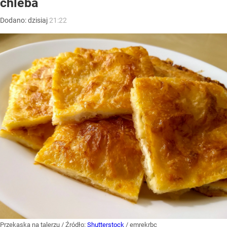
chleba
Dodano:
dzisiaj
21:22
Przekąska na talerzu
/ Źródło:
Shutterstock
/
emrekrbc