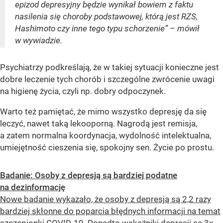
epizod depresyjny będzie wynikał bowiem z faktu
nasilenia się choroby podstawowej, którą jest RZS,
Hashimoto czy inne tego typu schorzenie” – mówił
w wywiadzie.
Psychiatrzy podkreślają, że w takiej sytuacji konieczne jest
dobre leczenie tych chorób i szczególne zwrócenie uwagi
na higienę życia, czyli np. dobry odpoczynek.
Warto też pamiętać, że mimo wszystko depresję da się
leczyć, nawet taką lekooporną. Nagrodą jest remisja,
a zatem normalna koordynacja, wydolność intelektualna,
umiejętność cieszenia się, spokojny sen. Życie po prostu.
Badanie: Osoby z depresją są bardziej podatne
na dezinformację
Nowe badanie wykazało, że osoby z depresją są 2,2 razy
bardziej skłonne do poparcia błędnych informacji na temat
szczepionki COVID-19. Ponadto wskaźniki depresji są 3x