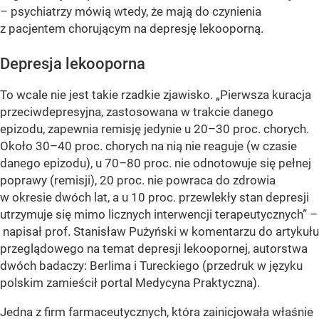
– psychiatrzy mówią wtedy, że mają do czynienia
z pacjentem chorującym na depresję lekooporną.
Depresja lekooporna
To wcale nie jest takie rzadkie zjawisko. „Pierwsza kuracja
przeciwdepresyjna, zastosowana w trakcie danego
epizodu, zapewnia remisję jedynie u 20–30 proc. chorych.
Około 30–40 proc. chorych na nią nie reaguje (w czasie
danego epizodu), u 70–80 proc. nie odnotowuje się pełnej
poprawy (remisji), 20 proc. nie powraca do zdrowia
w okresie dwóch lat, a u 10 proc. przewlekły stan depresji
utrzymuje się mimo licznych interwencji terapeutycznych” –
napisał prof. Stanisław Pużyński w komentarzu do artykułu
przeglądowego na temat depresji lekoopornej, autorstwa
dwóch badaczy: Berlima i Tureckiego (przedruk w języku
polskim zamieścił portal Medycyna Praktyczna).
Jedna z firm farmaceutycznych, która zainicjowała właśnie