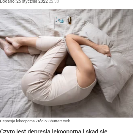
Dodano:
25
stycznia
2022
22:30
Depresja lekooporna
Źródło:
Shutterstock
Czym jest depresja lekooporna i skąd się