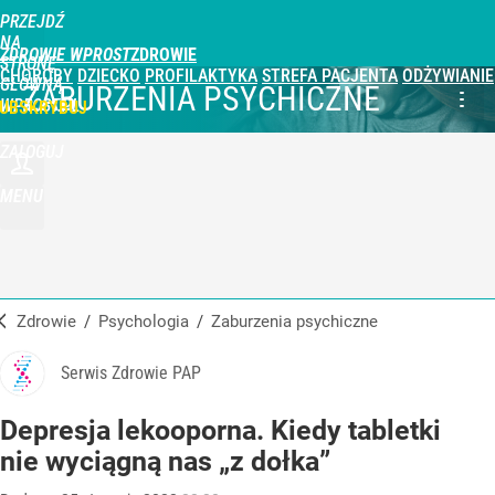
PRZEJDŹ
NA
ZDROWIE WPROST
STRONĘ
CHOROBY
DZIECKO
PROFILAKTYKA
STREFA PACJENTA
ODŻYWIANIE
GŁÓWNĄ
ZABURZENIA PSYCHICZNE
WPROST.PL
UBSKRYBUJ
ZALOGUJ
MENU
Zdrowie
/
Psychologia
/
Zaburzenia psychiczne
Serwis Zdrowie PAP
Depresja lekooporna. Kiedy tabletki
nie wyciągną nas „z dołka”