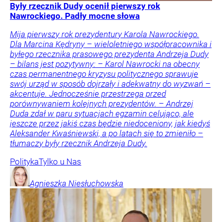
Były rzecznik Dudy ocenił pierwszy rok
Nawrockiego. Padły mocne słowa
Mija pierwszy rok prezydentury Karola Nawrockiego.
Dla Marcina Kędryny – wieloletniego współpracownika i
byłego rzecznika prasowego prezydenta Andrzeja Dudy
– bilans jest pozytywny: – Karol Nawrocki na obecny
czas permanentnego kryzysu politycznego sprawuje
swój urząd w sposób dojrzały i adekwatny do wyzwań –
akcentuje. Jednocześnie przestrzega przed
porównywaniem kolejnych prezydentów. – Andrzej
Duda zdał w paru sytuacjach egzamin celująco, ale
jeszcze przez jakiś czas będzie niedoceniony, jak kiedyś
Aleksander Kwaśniewski, a po latach się to zmieniło –
tłumaczy były rzecznik Andrzeja Dudy.
Polityka
Tylko u Nas
Agnieszka
Niesłuchowska