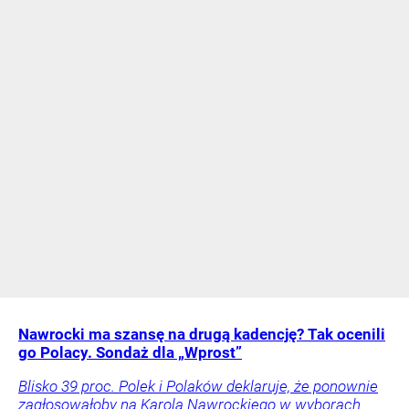
Nawrocki ma szansę na drugą kadencję? Tak ocenili
go Polacy. Sondaż dla „Wprost”
Blisko 39 proc. Polek i Polaków deklaruje, że ponownie
zagłosowałoby na Karola Nawrockiego w wyborach