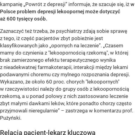
kampanię „Powrót z depresji” informuje, że szacuje się, iż
w
Polsce problem depresji lekoopornej może dotyczyć
aż 600 tysięcy osób.
Zaznaczyć też trzeba, że psychiatrzy zdają sobie sprawę
z tego, iż część pacjentów zbyt pobieżnie jest
klasyfikowanych jako „opornych na leczenie”. „Czasem
mamy do czynienia z "lekoopornością rzekomą", w której
brak zamierzonego efektu terapeutycznego wynika
z nieadekwatnej farmakoterapii, interakcji między lekami
podawanymi choremu czy mylnego rozpoznania depresji.
Wykazano, że około 60 proc. chorych "lekoopornych"
w rzeczywistości należy do grupy osób z lekoopornością
rzekomą, a u ponad połowy z nich zastosowano leczenie
zbyt małymi dawkami leków, które ponadto chorzy często
przyjmowali nieregularnie” – zastrzega w komentarzu prof.
Pużyński.
Relacja pacjent-lekarz kluczowa