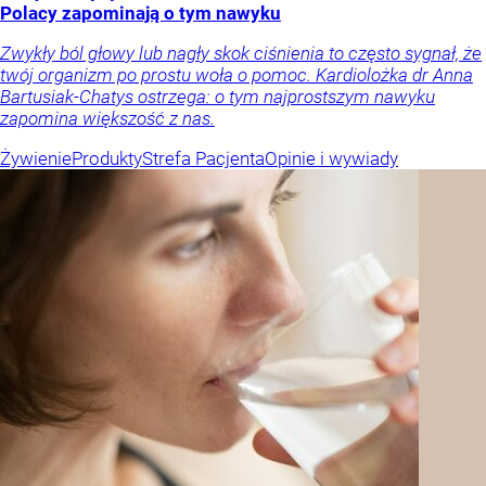
Polacy zapominają o tym nawyku
Zwykły ból głowy lub nagły skok ciśnienia to często sygnał, że
twój organizm po prostu woła o pomoc. Kardiolożka dr Anna
Bartusiak-Chatys ostrzega: o tym najprostszym nawyku
zapomina większość z nas.
Żywienie
Produkty
Strefa Pacjenta
Opinie i wywiady