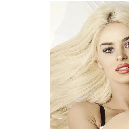
Prawdziwa wartość różnorodności
dodaj
Słyszysz grzmot? Natychmiast szukaj schronienia
dodaj
Gen. Pawlikowski: Przywiozłem cenną lekcję z Dani
2