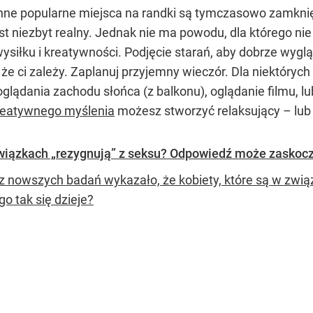
i inne popularne miejsca na randki są tymczasowo zamkn
 niezbyt realny. Jednak nie ma powodu, dla którego nie
siłku i kreatywności. Podjęcie starań, aby dobrze wyg
 że ci zależy. Zaplanuj przyjemny wieczór. Dla niektóry
glądania zachodu słońca (z balkonu), oglądanie filmu, l
reatywnego myślenia
możesz stworzyć relaksujący – lub 
związkach „rezygnują” z seksu? Odpowiedź może zaskoc
z nowszych badań wykazało, że kobiety, które są w zwią
o tak się dzieje?