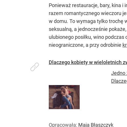
Ponieważ restauracje, bary, kina 
razem romantycznego wieczoru jest
w domu. To wymaga tylko trochę wy
seksualną, a jednocześnie pokaże,
ulubionego posiłku, wino podczas o
nieograniczone, a przy odrobinie
k
Dlaczego kobiety w wieloletnich 
Jedno 
Dlaczeg
Opracowała:
Maja Błaszczyk