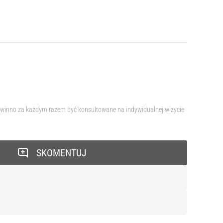
 powinno za każdym razem być konsultowane na indywidualnej wizycie
SKOMENTUJ