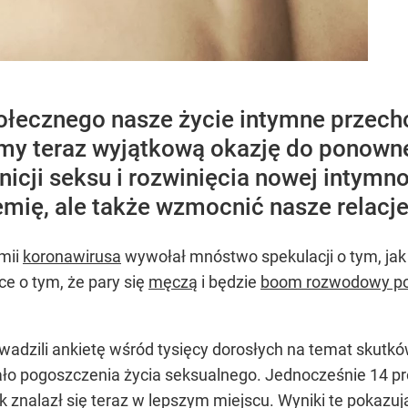
łecznego nasze życie intymne przech
y teraz wyjątkową okazję do ponowne
nicji seksu i rozwinięcia nowej intymn
mię, ale także wzmocnić nasze relacj
mii
koronawirusa
wywołał mnóstwo spekulacji o tym, jak 
ce o tym, że pary się
męczą
i będzie
boom rozwodowy p
adzili ankietę wśród tysięcy dorosłych na temat skutkó
o pogoszczenia życia seksualnego. Jednocześnie 14 proc
ek znalazł się teraz w lepszym miejscu. Wyniki te pokazu