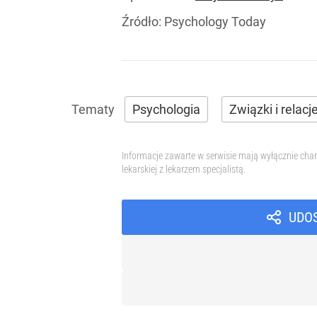
Źródło:
Psychology Today
Psychologia
Związki i relacj
Informacje zawarte w serwisie mają wyłącznie char
lekarskiej z lekarzem specjalistą.
UDO