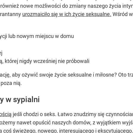
 również nowe możliwości do zmiany naszego życia inty
arantanny
urozmaiciło się w ich życie seksualne.
Wśród wie
ycji lub nowym miejscu w domu
j
ą, której nigdy wcześniej nie próbowali
ję, aby ożywić swoje życie seksualne i miłosne? Oto trz
 poza nią.
y w sypialni
ością
jeśli chodzi o seks. Łatwo znudzimy się czynnościa
możemy nawet opuścić naszych domów, z wyjątkiem wyjści
 coś świeżego, nowego, interesującego i ekscytującego