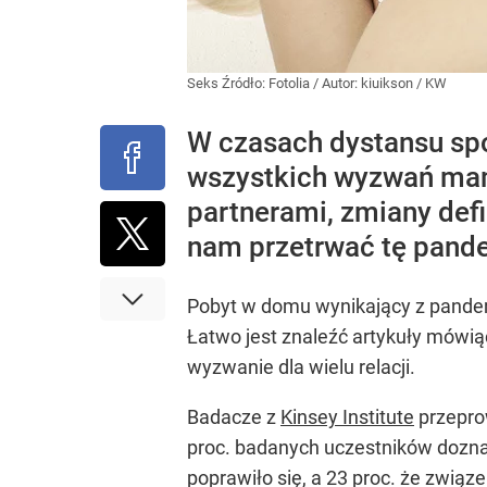
Seks
Źródło:
Fotolia
/
Autor: kiuikson / KW
W czasach dystansu spo
wszystkich wyzwań mam
partnerami, zmiany defi
nam przetrwać tę pande
Pobyt w domu wynikający z pande
Łatwo jest znaleźć artykuły mówią
wyzwanie dla wielu relacji.
Badacze z
Kinsey Institute
przeprow
proc. badanych uczestników doznał
poprawiło się, a 23 proc. że związ