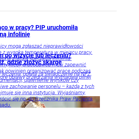
ąco w pracy? PIP uruchomiła
ną infolinię
icy mogą zgłaszać nieprawidłowości
 z wysoką temperaturą w miejscu pracy.
m po wizycie lub leczeniu?
ona została specjalna infolinia.
ź, gdzie złożyć skargę
amy, kiedy pracodawca musi zapewnić
jak powinien organizować pracę podczas
eczenia, opłata za świadczenie na NFZ,
które objawy przegrzania wymagają pilnej
umentacji, ujawnienie wyników czy
iwe zachowanie personelu – każdą z tych
jmuje się inna instytucja. Wyjaśniamy,
rócić się np. do Rzecznika Praw Pacjenta,
sądu.