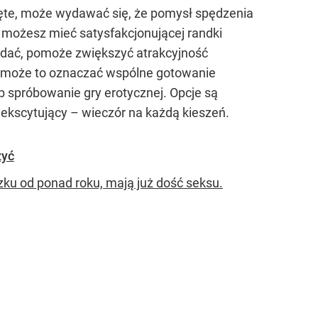
ięte, może wydawać się, że pomysł spędzenia
 możesz mieć satysfakcjonującej randki
lądać, pomoże zwiększyć atrakcyjność
ch może to oznaczać wspólne gotowanie
ub spróbowanie gry erotycznej. Opcje są
ekscytujący – wieczór na każdą kieszeń.
zyć
zku od ponad roku, mają już dość seksu.