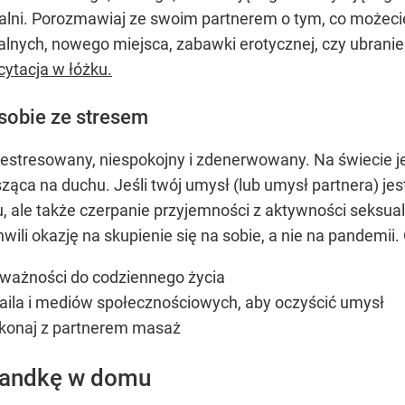
lni. Porozmawiaj ze swoim partnerem o tym, co możecie
alnych, nowego miejsca, zabawki erotycznej, czy ubrani
cytacja w łóżku.
 sobie ze stresem
 zestresowany, niespokojny i zdenerwowany. Na świecie j
sząca na duchu. Jeśli twój umysł (lub umysł partnera) j
su, ale także czerpanie przyjemności z aktywności seksua
hwili okazję na skupienie się na sobie, a nie na pandemii
uważności do codziennego życia
aila i mediów społecznościowych, aby oczyścić umysł
ykonaj z partnerem masaż
randkę w domu