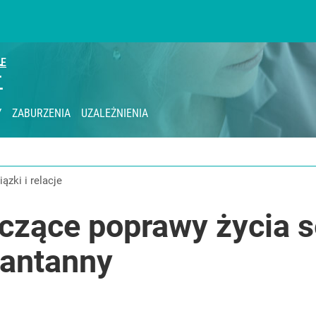
IE
olnością serca. Wykryto zanieczyszczenia
E
Y
ZABURZENIA
UZALEŻNIENIA
lnej kolekcji kapsułowej
wiązki i relacje
yczące poprawy życia 
2030 roku?
antanny