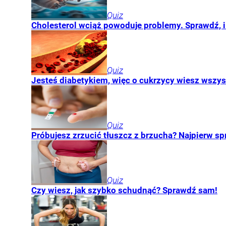
Quiz
Cholesterol wciąż powoduje problemy. Sprawdź, i
Quiz
Jesteś diabetykiem, więc o cukrzycy wiesz wszy
Quiz
Próbujesz zrzucić tłuszcz z brzucha? Najpierw sp
Quiz
Czy wiesz, jak szybko schudnąć? Sprawdź sam!