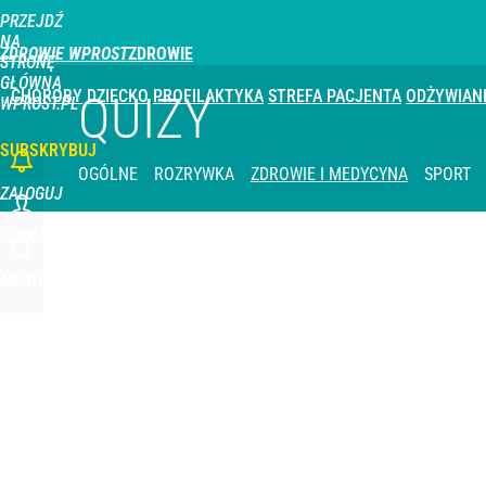
PRZEJDŹ
NA
ZDROWIE WPROST
STRONĘ
GŁÓWNĄ
CHOROBY
DZIECKO
PROFILAKTYKA
STREFA PACJENTA
ODŻYWIAN
QUIZY
WPROST.PL
SUBSKRYBUJ
OGÓLNE
ROZRYWKA
ZDROWIE I MEDYCYNA
SPORT
ZALOGUJ
SZUKAJ
MENU