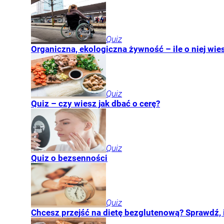
Quiz
Organiczna, ekologiczna żywność – ile o niej wie
Quiz
Quiz – czy wiesz jak dbać o cerę?
Quiz
Quiz o bezsenności
Quiz
Chcesz przejść na dietę bezglutenową? Sprawdź, i