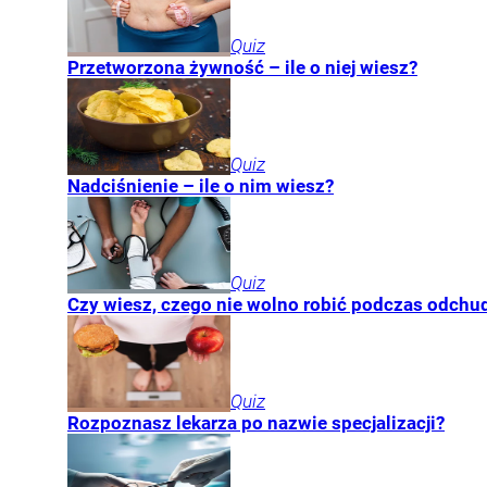
Quiz
Przetworzona żywność – ile o niej wiesz?
Quiz
Nadciśnienie – ile o nim wiesz?
Quiz
Czy wiesz, czego nie wolno robić podczas odchu
Quiz
Rozpoznasz lekarza po nazwie specjalizacji?