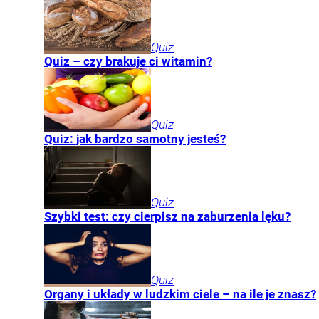
Quiz
Quiz – czy brakuje ci witamin?
Quiz
Quiz: jak bardzo samotny jesteś?
Quiz
Szybki test: czy cierpisz na zaburzenia lęku?
Quiz
Organy i układy w ludzkim ciele – na ile je znasz?