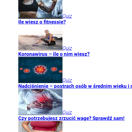
Quiz
Ile wiesz o fitnessie?
Quiz
Koronawirus – ile o nim wiesz?
Quiz
Nadciśnienie – postrach osób w średnim wieku i n
Quiz
Czy potrzebujesz zrzucić wagę? Sprawdź sam!