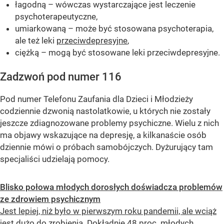
łagodną – wówczas wystarczające jest leczenie
psychoterapeutyczne,
umiarkowaną – może być stosowana psychoterapia,
ale też leki
przeciwdepresyjne
,
ciężką – mogą być stosowane leki przeciwdepresyjne.
Zadzwoń pod numer 116
Pod numer Telefonu Zaufania dla Dzieci i Młodzieży
codziennie dzwonią nastolatkowie, u których nie zostały
jeszcze zdiagnozowane problemy psychiczne. Wielu z nich
ma objawy wskazujące na depresję, a kilkanaście osób
dziennie mówi o próbach samobójczych. Dyżurujący tam
specjaliści udzielają pomocy.
Blisko połowa młodych dorosłych doświadcza problemów
ze zdrowiem psychicznym
Jest lepiej, niż było w pierwszym roku pandemii, ale wciąż
jest dużo do zrobienia. Dokładnie 48 proc. młodych