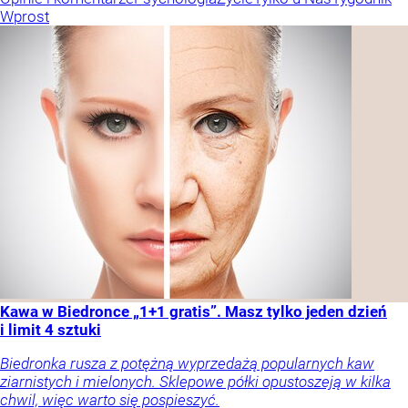
Wprost
Kawa w Biedronce „1+1 gratis”. Masz tylko jeden dzień
i limit 4 sztuki
Biedronka rusza z potężną wyprzedażą popularnych kaw
ziarnistych i mielonych. Sklepowe półki opustoszeją w kilka
chwil, więc warto się pospieszyć.