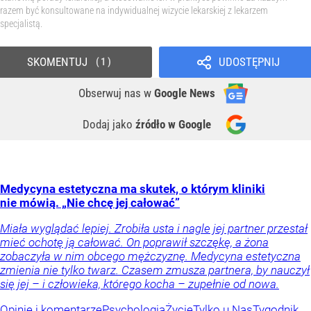
razem być konsultowane na indywidualnej wizycie lekarskiej z lekarzem
specjalistą.
SKOMENTUJ
UDOSTĘPNIJ
1
Obserwuj nas
w
Google News
Dodaj jako
źródło w Google
Medycyna estetyczna ma skutek, o którym kliniki
nie mówią. „Nie chcę jej całować”
Miała wyglądać lepiej. Zrobiła usta i nagle jej partner przestał
mieć ochotę ją całować. On poprawił szczękę, a żona
zobaczyła w nim obcego mężczyznę. Medycyna estetyczna
zmienia nie tylko twarz. Czasem zmusza partnera, by nauczył
się jej – i człowieka, którego kocha – zupełnie od nowa.
Opinie i komentarze
Psychologia
Życie
Tylko u Nas
Tygodnik