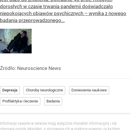
dorosłych w czasie trwania pandemii doświadczało
niepokojących objawów psychicznych – wynika z nowego
badania przeprowadzonego...
Źródło:
Neuroscience News
Depresja
Choroby neurologiczne
Doniesienia naukowe
Profilaktyka i leczenie
Badania
Informacje zawarte w serwisie mają wyłącznie charakter informacyjny i nie
stanowią porady lekarskiej, a stosowanie ich w praktyce powinno za każdym