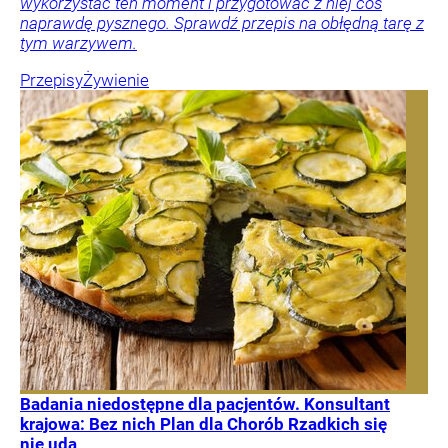
wykorzystać ten moment i przygotować z niej coś
naprawdę pysznego. Sprawdź przepis na obłędną tarę z
tym warzywem.
Przepisy
Żywienie
Badania niedostępne dla pacjentów. Konsultant
krajowa: Bez nich Plan dla Chorób Rzadkich się
nie uda