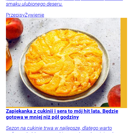
smaku ulubionego deseru.
Przepisy
Żywienie
Zapiekanka z cukinii i sera to mój hit lata. Będzie
gotowa w mniej niż pół godziny
Sezon na cukinię trwa w najlepsze, dlatego warto