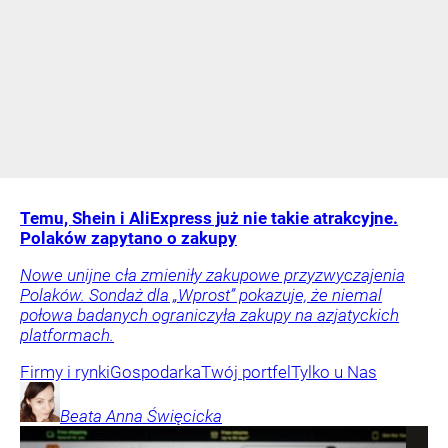
Temu, Shein i AliExpress już nie takie atrakcyjne.
Polaków zapytano o zakupy
Nowe unijne cła zmieniły zakupowe przyzwyczajenia
Polaków. Sondaż dla „Wprost” pokazuje, że niemal
połowa badanych ograniczyła zakupy na azjatyckich
platformach.
Firmy i rynki
Gospodarka
Twój portfel
Tylko u Nas
Beata Anna
Święcicka