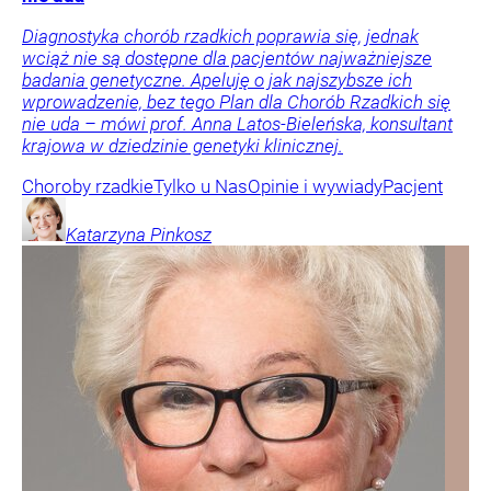
Diagnostyka chorób rzadkich poprawia się, jednak
wciąż nie są dostępne dla pacjentów najważniejsze
badania genetyczne. Apeluję o jak najszybsze ich
wprowadzenie, bez tego Plan dla Chorób Rzadkich się
nie uda – mówi prof. Anna Latos-Bieleńska, konsultant
krajowa w dziedzinie genetyki klinicznej.
Choroby rzadkie
Tylko u Nas
Opinie i wywiady
Pacjent
Katarzyna
Pinkosz