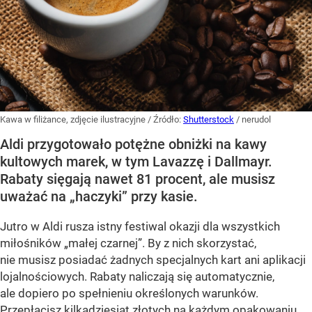
Kawa w filiżance, zdjęcie ilustracyjne
/ Źródło:
Shutterstock
/
nerudol
Aldi przygotowało potężne obniżki na kawy
kultowych marek, w tym Lavazzę i Dallmayr.
Rabaty sięgają nawet 81 procent, ale musisz
uważać na „haczyki” przy kasie.
Jutro w Aldi rusza istny festiwal okazji dla wszystkich
miłośników „małej czarnej”. By z nich skorzystać,
nie musisz posiadać żadnych specjalnych kart ani aplikacji
lojalnościowych. Rabaty naliczają się automatycznie,
ale dopiero po spełnieniu określonych warunków.
Przepłacisz kilkadziesiąt złotych na każdym opakowaniu,