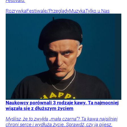
Festivalu.
Rozrywka
Festiwale/Przeglądy
Muzyka
Tylko u Nas
Naukowcy porównali 3 rodzaje kawy. Ta najmocniej
wiązała się z dłuższym życiem
Myślisz, że to zwykła „mała czarna”? Ta kawa najsilniej
chroni serce i wydłuża życie. Sprawdź, czy ją pijesz.