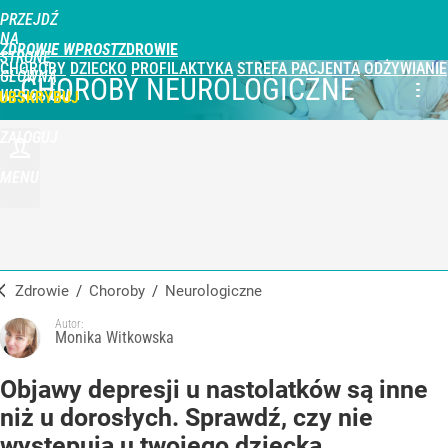
PRZEJDŹ
NA
ZDROWIE WPROST
STRONĘ
CHOROBY
DZIECKO
PROFILAKTYKA
STREFA PACJENTA
ODŻYWIANIE
GŁÓWNĄ
CHOROBY NEUROLOGICZNE
WPROST.PL
UBSKRYBUJ
ZALOGUJ
MENU
Zdrowie
/
Choroby
/
neurologiczne
Autor:
Monika Witkowska
Objawy depresji u nastolatków są inne
niż u dorosłych. Sprawdź, czy nie
występują u twojego dziecka