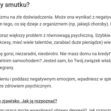
y smutku?
izmu na złe doświadczenia. Może ona wynikać z negatyw
tego, co się dzieje z organizmem (np. jakiejś choroby)
 coraz większy problem z równowagą psychiczną. Szybk
ukcesy, mieć wiele talentów, zarabiać duże pieniądze) wi
ię gorsi, niezaradni, nieobrotni. Nie masz domu na kred
-letnim samochodem? Jesteś sam, bo Twój związek właśnie
zegrany.
ieniu i poddasz negatywnym emocjom, wpadniesz w spiralę
 ze zdrowiem psychicznym.
e zjawisko. Jak ją rozpoznać?
go praca może wywoływać objawy depresji? Jak rozpozna