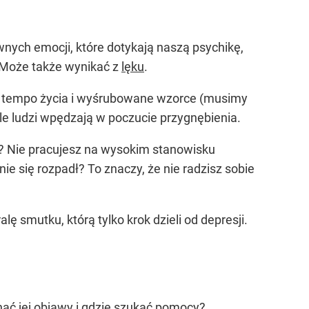
nych emocji, które dotykają naszą psychikę,
. Może także wynikać z
lęku
.
ie tempo życia i wyśrubowane wzorce (musimy
ele ludzi wpędzają w poczucie przygnębienia.
yt? Nie pracujesz na wysokim stanowisku
 się rozpadł? To znaczy, że nie radzisz sobie
 smutku, którą tylko krok dzieli od depresji.
ć jej objawy i gdzie szukać pomocy?