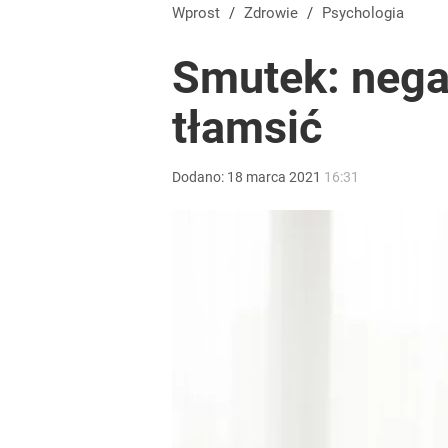
Wprost
/
Zdrowie
/
Psychologia
Smutek: negat
tłamsić
Dodano:
18
marca
2021
16:31