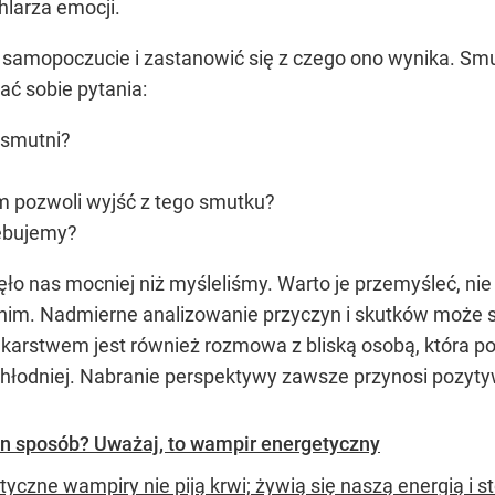
larza emocji.
samopoczucie i zastanowić się z czego ono wynika. Sm
ać sobie pytania:
 smutni?
m pozwoli wyjść z tego smutku?
ebujemy?
ło nas mocniej niż myśleliśmy. Warto je przemyśleć, nie
 nim. Nadmierne analizowanie przyczyn i skutków może s
karstwem jest również rozmowa z bliską osobą, która 
 chłodniej. Nabranie perspektywy zawsze przynosi pozyty
ten sposób? Uważaj, to wampir energetyczny
tyczne wampiry nie piją krwi; żywią się naszą energią i 