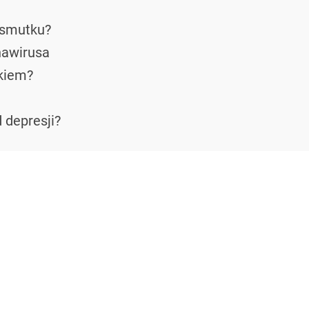
 smutku?
nawirusa
tkiem?
 depresji?