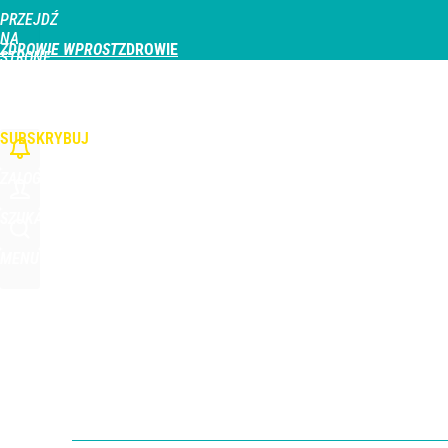
PRZEJDŹ
Udostępnij
0
Skomentuj
NA
ZDROWIE WPROST
STRONĘ
GŁÓWNĄ
CHOROBY
DZIECKO
PROFILAKTYKA
STREFA PACJENTA
ODŻYWIAN
WPROST.PL
SUBSKRYBUJ
ZALOGUJ
SZUKAJ
MENU