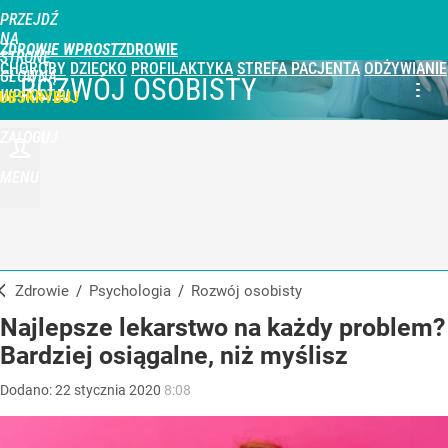
PRZEJDŹ
NA
ZDROWIE WPROST
STRONĘ
CHOROBY
DZIECKO
PROFILAKTYKA
STREFA PACJENTA
ODŻYWIANIE
GŁÓWNĄ
ROZWÓJ OSOBISTY
WPROST.PL
UBSKRYBUJ
ZALOGUJ
MENU
Zdrowie
/
Psychologia
/
Rozwój osobisty
Najlepsze lekarstwo na każdy problem?
Bardziej osiągalne, niż myślisz
Dodano:
22
stycznia
2020
8:08