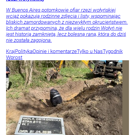
W Buenos Aires potomkowie ofiar rzezi wołyńskiej
wciąż pokazują rodzinne zdjęcia i listy, wspominając
bliskich zamordowanych z niezwykłym okrucieństwem.
Ich dramat przypomina, że dla wielu rodzin Wołyń nie
jest historią zamkniętą, lecz bolesną raną, która do dziś
nie została zagojona.
Kraj
Polityka
Opinie i komentarze
Tylko u Nas
Tygodnik
Wprost