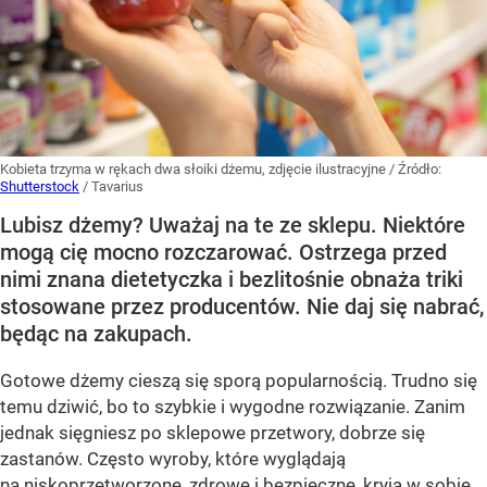
Kobieta trzyma w rękach dwa słoiki dżemu, zdjęcie ilustracyjne
/ Źródło:
Shutterstock
/
Tavarius
Lubisz dżemy? Uważaj na te ze sklepu. Niektóre
mogą cię mocno rozczarować. Ostrzega przed
nimi znana dietetyczka i bezlitośnie obnaża triki
stosowane przez producentów. Nie daj się nabrać,
będąc na zakupach.
Gotowe dżemy cieszą się sporą popularnością. Trudno się
temu dziwić, bo to szybkie i wygodne rozwiązanie. Zanim
jednak sięgniesz po sklepowe przetwory, dobrze się
zastanów. Często wyroby, które wyglądają
na niskoprzetworzone, zdrowe i bezpieczne, kryją w sobie