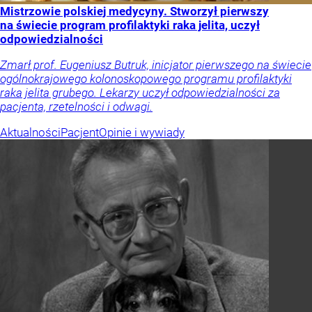
Mistrzowie polskiej medycyny. Stworzył pierwszy
na świecie program profilaktyki raka jelita, uczył
odpowiedzialności
Zmarł prof. Eugeniusz Butruk, inicjator pierwszego na świecie
ogólnokrajowego kolonoskopowego programu profilaktyki
raka jelita grubego. Lekarzy uczył odpowiedzialności za
pacjenta, rzetelności i odwagi.
Aktualności
Pacjent
Opinie i wywiady