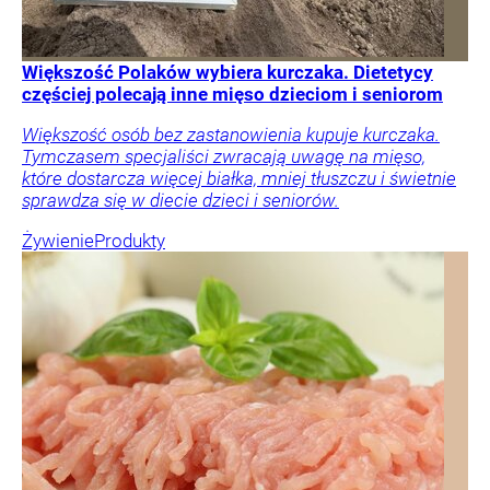
Większość Polaków wybiera kurczaka. Dietetycy
częściej polecają inne mięso dzieciom i seniorom
Większość osób bez zastanowienia kupuje kurczaka.
Tymczasem specjaliści zwracają uwagę na mięso,
które dostarcza więcej białka, mniej tłuszczu i świetnie
sprawdza się w diecie dzieci i seniorów.
Żywienie
Produkty