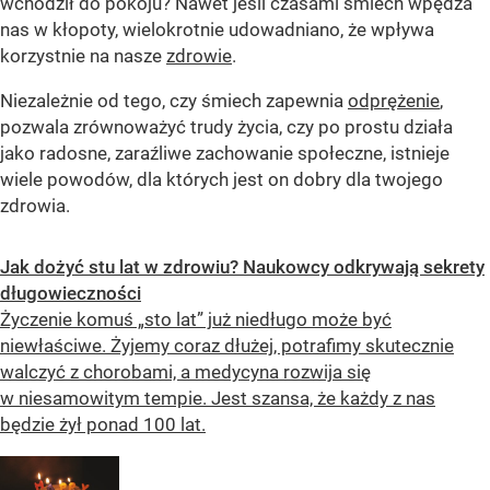
wchodził do pokoju? Nawet jeśli czasami śmiech wpędza
nas w kłopoty, wielokrotnie udowadniano, że wpływa
korzystnie na nasze
zdrowie
.
Niezależnie od tego, czy śmiech zapewnia
odprężenie
,
pozwala zrównoważyć trudy życia, czy po prostu działa
jako radosne, zaraźliwe zachowanie społeczne, istnieje
wiele powodów, dla których jest on dobry dla twojego
zdrowia.
Jak dożyć stu lat w zdrowiu? Naukowcy odkrywają sekrety
długowieczności
Życzenie komuś „sto lat” już niedługo może być
niewłaściwe. Żyjemy coraz dłużej, potrafimy skutecznie
walczyć z chorobami, a medycyna rozwija się
w niesamowitym tempie. Jest szansa, że każdy z nas
będzie żył ponad 100 lat.