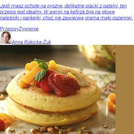
Jeśli masz ochotę na pyszne, delikatne placki z patelni, ten
przepis jest idealny. W wersji na kefirze biją na głowę
naleśniki i pankejki, choć nie zawierają grama mąki pszennej.
Przepisy
Żywienie
Anna
Rokicka-Żuk