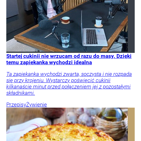
Startej cukinii nie wrzucam od razu do masy. Dzięki
temu zapiekanka wychodzi idealna
Ta zapiekanka wychodzi zwarta, soczysta i nie rozpada
się przy krojeniu. Wystarczy poświęcić cukinii
kilkanaście minut przed połączeniem jej z pozostałymi
składnikami.
Przepisy
Żywienie