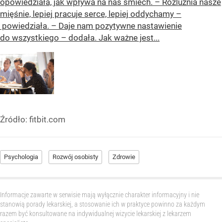
opowiedziała, jak wpływa na nas śmiech. – Rozluźnia nasze
mięśnie, lepiej pracuje serce, lepiej oddychamy –
powiedziała. – Daje nam pozytywne nastawienie
do wszystkiego – dodała. Jak ważne jest...
Źródło:
fitbit.com
Psychologia
Rozwój osobisty
Zdrowie
Informacje zawarte w serwisie mają wyłącznie charakter informacyjny i nie
stanowią porady lekarskiej, a stosowanie ich w praktyce powinno za każdym
razem być konsultowane na indywidualnej wizycie lekarskiej z lekarzem