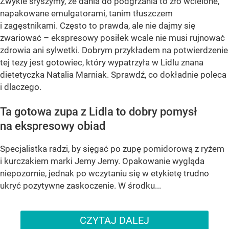
Zwykle słyszymy, że dania do podgrzania to zło wcielone,
napakowane emulgatorami, tanim tłuszczem
i zagęstnikami. Często to prawda, ale nie dajmy się
zwariować – ekspresowy posiłek wcale nie musi rujnować
zdrowia ani sylwetki. Dobrym przykładem na potwierdzenie
tej tezy jest gotowiec, który wypatrzyła w Lidlu znana
dietetyczka Natalia Marniak. Sprawdź, co dokładnie poleca
i dlaczego.
Ta gotowa zupa z Lidla to dobry pomysł
na ekspresowy obiad
Specjalistka radzi, by sięgać po zupę pomidorową z ryżem
i kurczakiem marki Jemy Jemy. Opakowanie wygląda
niepozornie, jednak po wczytaniu się w etykietę trudno
ukryć pozytywne zaskoczenie. W środku...
CZYTAJ DALEJ