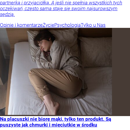
partnerką i przyjaciółką. A jeśli nie spełnia wszystkich tych
oczekiwań, często sama staje się swoim najsurowszym
sędzią.
Opinie i komentarze
Życie
Psychologia
Tylko u Nas
Na placuszki nie biorę mąki, tylko ten produkt. Są
puszyste jak chmurki i mięciutkie w środku