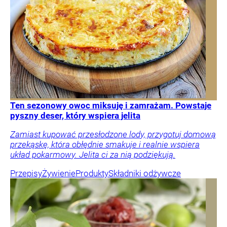
Ten sezonowy owoc miksuję i zamrażam. Powstaje
pyszny deser, który wspiera jelita
Zamiast kupować przesłodzone lody, przygotuj domową
przekąskę, która obłędnie smakuje i realnie wspiera
układ pokarmowy. Jelita ci za nią podziękują.
Przepisy
Żywienie
Produkty
Składniki odżywcze