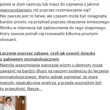
jesteś w złym nastroju lub masz do czynienia z jakimś
niepowodzeniem
, niż poprzez rozśmieszenie się?
Nie zawsze jest to łatwe, ale czasem może być osiągnięte
bardzo prosto, na przykład poprzez obejrzenie śmiesznego
filmiku w internecie lub zadzwonienie do tego znajomego,
który zawsze potrafi cię rozweselić kilkoma prostymi
słowami.
Leczenie poprzez zabawę, czyli jak oswoić dziecko
z gabinetem stomatologicznym
Niemiłe wspomnienie pierwszej wizyty u dentysty może
zaważyć na bardzo długo na naszym podejściu do leczenia
stomatologicznego. Warto jednak pamiętać, że stare
metody, nieatrakcyjne wnętrza, a przede wszystkim ból
to przeszłość. Nasze...