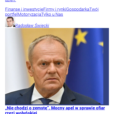
Finanse i inwestycje
Firmy i rynki
Gospodarka
Twój
portfel
Motoryzacja
Tylko u Nas
Radosław
Święcki
„Nie chodzi o zemstę”. Mocny apel w sprawie ofiar
rzezi wołyńskiej