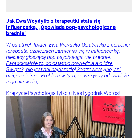
Jak Ewa Woydyłło z terapeutki stała się
influencerką. „Opowiada pop-psychologiczne
brednie”
W ostatnich latach Ewa Woydyłło-Osiatyńska z cenionej
terapeutki uzależnień zamieniła się w influencerkę,
niekiedy głoszącą pop-psychologiczne brednie.
Paradoksalnie to, co ostatnio powiedziała o Idze
Świątek, nie jest ani najbardziej kontrowersyjne, ani
najgroźniejsze. Problem w tym, że wszyscy udawali, że
tego nie widzą.
Kraj
Życie
Psychologia
Tylko u Nas
Tygodnik Wprost