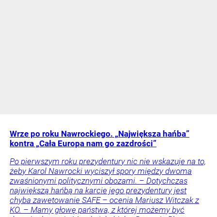
Wrze po roku Nawrockiego. „Największa hańba”
kontra „Cała Europa nam go zazdrości”
Po pierwszym roku prezydentury nic nie wskazuje na to,
żeby Karol Nawrocki wyciszył spory między dwoma
zwaśnionymi politycznymi obozami. – Dotychczas
największą hańbą na karcie jego prezydentury jest
chyba zawetowanie SAFE – ocenia Mariusz Witczak z
KO. – Mamy głowę państwa, z której możemy być