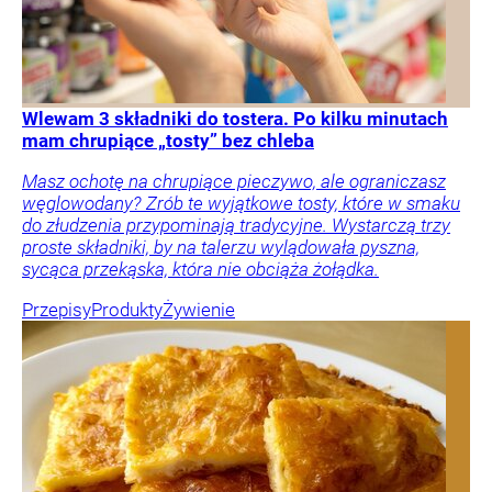
Wlewam 3 składniki do tostera. Po kilku minutach
mam chrupiące „tosty” bez chleba
Masz ochotę na chrupiące pieczywo, ale ograniczasz
węglowodany? Zrób te wyjątkowe tosty, które w smaku
do złudzenia przypominają tradycyjne. Wystarczą trzy
proste składniki, by na talerzu wylądowała pyszna,
sycąca przekąska, która nie obciąża żołądka.
Przepisy
Produkty
Żywienie