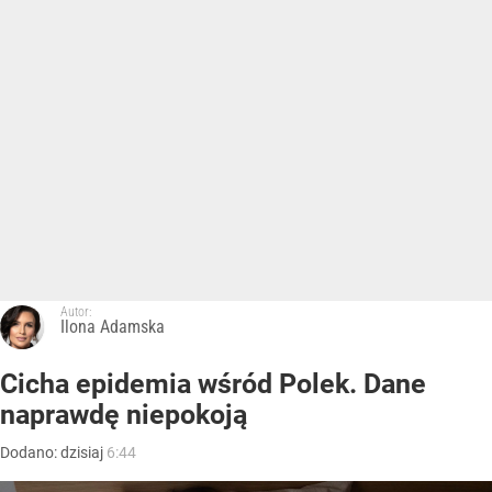
Autor:
Ilona Adamska
Cicha epidemia wśród Polek. Dane
naprawdę niepokoją
Dodano:
dzisiaj
6:44