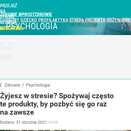
PRZEJDŹ
NA
ZDROWIE WPROST
STRONĘ
CHOROBY
DZIECKO
PROFILAKTYKA
STREFA PACJENTA
ODŻYWIANIE
GŁÓWNĄ
PSYCHOLOGIA
WPROST.PL
UBSKRYBUJ
ZALOGUJ
MENU
Zdrowie
/
Psychologia
Żyjesz w stresie? Spożywaj często
te produkty, by pozbyć się go raz
na zawsze
Dodano:
31
stycznia
2021
16:06