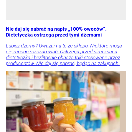
Nie daj się nabrać na napis „100% owoców”.
Dietetyczka ostrzega przed tymi dżemami
Lubisz dżemy? Uważaj na te ze sklepu. Niektóre mogą
cię mocno rozczarować. Ostrzega przed nimi znana
dietetyczka i bezlitośnie obnaża triki stosowane przez
producentów. Nie daj się nabrać, będąc na zakupach.