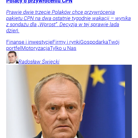
Polacy o przywróceniu CPN
Prawie dwie trzecie Polaków chce przywrócenia
pakietu CPN na dwa ostatnie tygodnie wakacji – wynika
z sondażu dla „Wprost”. Decyzja w tej sprawie lada
dzień.
Finanse i inwestycje
Firmy i rynki
Gospodarka
Twój
portfel
Motoryzacja
Tylko u Nas
Radosław
Święcki