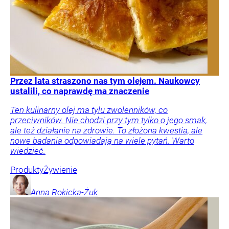
Przez lata straszono nas tym olejem. Naukowcy
ustalili, co naprawdę ma znaczenie
Ten kulinarny olej ma tylu zwolenników, co
przeciwników. Nie chodzi przy tym tylko o jego smak,
ale też działanie na zdrowie. To złożona kwestia, ale
nowe badania odpowiadają na wiele pytań. Warto
wiedzieć.
Produkty
Żywienie
Anna
Rokicka-Żuk