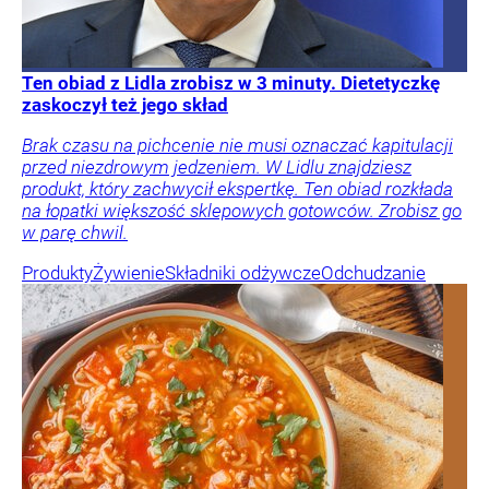
Ten obiad z Lidla zrobisz w 3 minuty. Dietetyczkę
zaskoczył też jego skład
Brak czasu na pichcenie nie musi oznaczać kapitulacji
przed niezdrowym jedzeniem. W Lidlu znajdziesz
produkt, który zachwycił ekspertkę. Ten obiad rozkłada
na łopatki większość sklepowych gotowców. Zrobisz go
w parę chwil.
Produkty
Żywienie
Składniki odżywcze
Odchudzanie