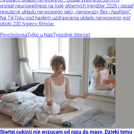
wpisał neurowellness na listę głównych trendów 2026 i opisał
regulację układu nerwowego jako „najnowszy flex i hashtag”.
Na TikToku pod hasłem uzdrawiania układu nerwowego jest
około 230 tysięcy filmów.
Psychologia
Tylko u Nas
Tygodnik Wprost
Startej cukinii nie wrzucam od razu do masy. Dzięki temu