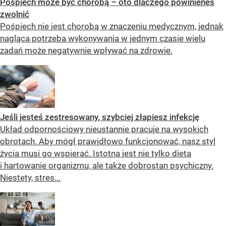
Pośpiech może być chorobą – oto dlaczego powinieneś
zwolnić
Pośpiech nie jest chorobą w znaczeniu medycznym, jednak
nagląca potrzeba wykonywania w jednym czasie wielu
zadań może negatywnie wpływać na zdrowie.
Jeśli jesteś zestresowany, szybciej złapiesz infekcję
Układ odpornościowy nieustannie pracuje na wysokich
obrotach. Aby mógł prawidłowo funkcjonować, nasz styl
życia musi go wspierać. Istotna jest nie tylko dieta
i hartowanie organizmu, ale także dobrostan psychiczny.
Niestety, stres...