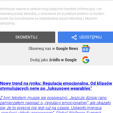
Informacje zawarte w serwisie mają wyłącznie charakter informacyjny i nie
stanowią porady lekarskiej, a stosowanie ich w praktyce powinno za każdym
razem być konsultowane na indywidualnej wizycie lekarskiej z lekarzem
specjalistą.
SKOMENTUJ
UDOSTĘPNIJ
Obserwuj nas
w
Google News
Dodaj jako
źródło w Google
Nowy trend na rynku: Regulacja emocjonalna. Od klipsów
stymulujących nerw po „luksusowe wearables”
Z tym tekstem muszę się pospieszyć. Jeszcze dzisiaj rano
zamierzałem napisać o „regulacji emocjonalnej”, ale okazało
się, że to pojęcie nie jest już na czasie. Ustąpiło miejsca
„regulacji układu nerwowego”. Global Wellness Summit