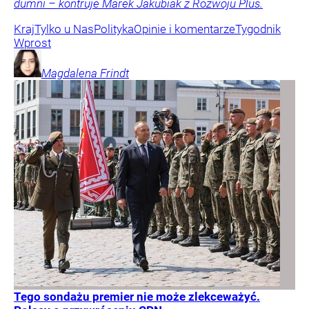
dumni – kontruje Marek Jakubiak z Rozwoju Plus.
Kraj
Tylko u Nas
Polityka
Opinie i komentarze
Tygodnik
Wprost
Magdalena
Frindt
Tego sondażu premier nie może zlekceważyć.