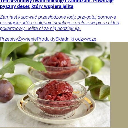
Ten sezonowy owoc miksuję i zamrażam. Powstaje
pyszny deser, który wspiera jelita
Zamiast kupować przesłodzone lody, przygotuj domową
przekąskę, która obłędnie smakuje i realnie wspiera układ
pokarmowy. Jelita ci za nią podziękują.
Przepisy
Żywienie
Produkty
Składniki odżywcze