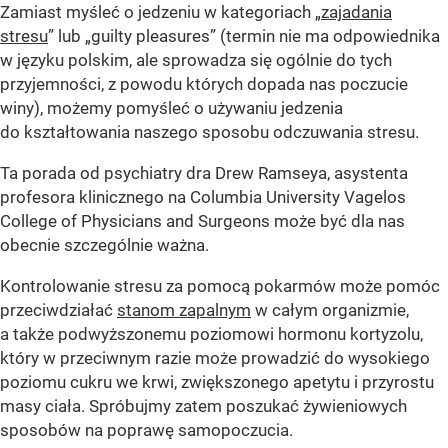
Zamiast myśleć o jedzeniu w kategoriach „
zajadania
stresu
” lub „guilty pleasures” (termin nie ma odpowiednika
w języku polskim, ale sprowadza się ogólnie do tych
przyjemności, z powodu których dopada nas poczucie
winy), możemy pomyśleć o używaniu jedzenia
do kształtowania naszego sposobu odczuwania stresu.
Ta porada od psychiatry dra Drew Ramseya, asystenta
profesora klinicznego na Columbia University Vagelos
College of Physicians and Surgeons może być dla nas
obecnie szczególnie ważna.
Kontrolowanie stresu za pomocą pokarmów może pomóc
przeciwdziałać
stanom zapalnym
w całym organizmie,
a także podwyższonemu poziomowi hormonu kortyzolu,
który w przeciwnym razie może prowadzić do wysokiego
poziomu cukru we krwi, zwiększonego apetytu i przyrostu
masy ciała. Spróbujmy zatem poszukać żywieniowych
sposobów na poprawę samopoczucia.