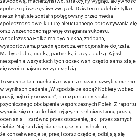
zawodową, macierzyństwo, atrakcyjny wygląd, aktywność
społeczną i szczęśliwy związek. Dziś ten model nie tylko
nie zniknął, ale został spotęgowany przez media
społecznościowe, kulturę nieustannego porównywania się
oraz wszechobecną presję osiągania sukcesu.
Współczesna Polka ma być piękna, zadbana,
wysportowana, przedsiębiorcza, emocjonalnie dojrzała.
Ma być dobrą matką, partnerką i przyjaciółką. A jeśli
nie spełnia wszystkich tych oczekiwań, często sama staje
się swoim najsurowszym sędzią.
To właśnie ten mechanizm wybrzmiewa niezwykle mocno
w wynikach badania „W zgodzie ze sobą? Kobiety wobec
presji, hejtu i porównań”, które pokazuje skalę
psychicznego obciążenia współczesnych Polek. Z raportu
wyłania się obraz kobiet żyjących pod nieustanną presją
oceniania – zarówno przez otoczenie, jak i przez samych
siebie. Najbardziej niepokojące jest jednak to,
że konsekwencje tej presji coraz częściej odbijają się