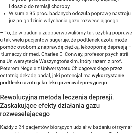
i doszło do remisji choroby.
W sumie 95 proc. badanych odczuła poprawę nastroju
już po godzinie wdychania gazu rozweselającego.
– To, że w badaniu zaobserwowaliśmy tak szybką poprawę
u tak wielu pacjentów sugeruje, że podtlenek azotu może
pomóc osobom z naprawdę ciężką,
lekooporną depresją
–
tłumaczy dr med. Charles E. Conway, profesor psychiatrii
na Uniwersytecie Waszyngtońskim, który razem z prof.
Peterem Negele z Uniwersytetu Chicagowskiego przez
ostatnią dekadę badał, jaki potencjał ma
wykorzystanie
podtlenku azotu jako leku przeciwdepresyjnego
.
Rewolucyjna metoda leczenia depresji.
Zaskakujące efekty działania gazu
rozweselającego
Każdy z 24 pacjentów biorących udział w badaniu otrzymał