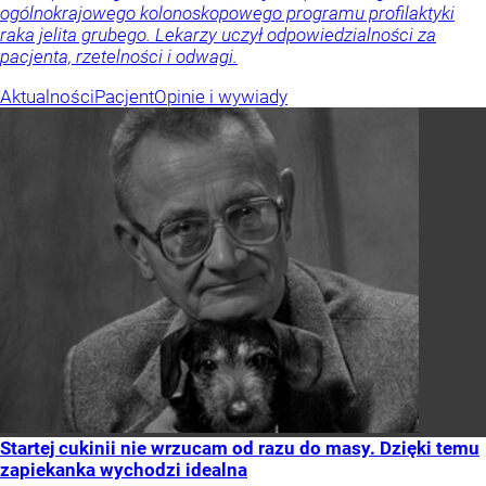
ogólnokrajowego kolonoskopowego programu profilaktyki
raka jelita grubego. Lekarzy uczył odpowiedzialności za
pacjenta, rzetelności i odwagi.
Aktualności
Pacjent
Opinie i wywiady
Startej cukinii nie wrzucam od razu do masy. Dzięki temu
zapiekanka wychodzi idealna