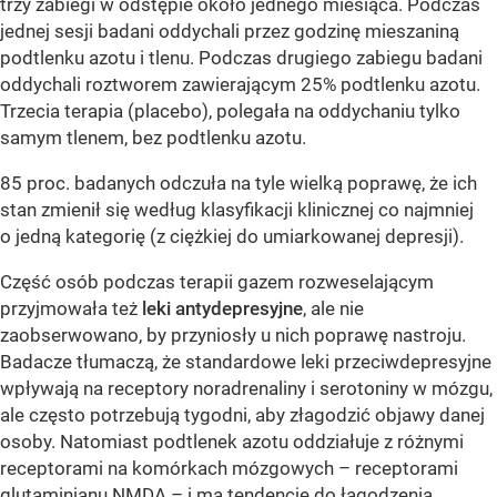
trzy zabiegi w odstępie około jednego miesiąca. Podczas
jednej sesji badani oddychali przez godzinę mieszaniną
podtlenku azotu i tlenu. Podczas drugiego zabiegu badani
oddychali roztworem zawierającym 25% podtlenku azotu.
Trzecia terapia (placebo), polegała na oddychaniu tylko
samym tlenem, bez podtlenku azotu.
85 proc. badanych odczuła na tyle wielką poprawę, że ich
stan zmienił się według klasyfikacji klinicznej co najmniej
o jedną kategorię (z ciężkiej do umiarkowanej depresji).
Część osób podczas terapii gazem rozweselającym
przyjmowała też
leki antydepresyjne
, ale nie
zaobserwowano, by przyniosły u nich poprawę nastroju.
Badacze tłumaczą, że standardowe leki przeciwdepresyjne
wpływają na receptory noradrenaliny i serotoniny w mózgu,
ale często potrzebują tygodni, aby złagodzić objawy danej
osoby. Natomiast podtlenek azotu oddziałuje z różnymi
receptorami na komórkach mózgowych – receptorami
glutaminianu NMDA – i ma tendencję do łagodzenia