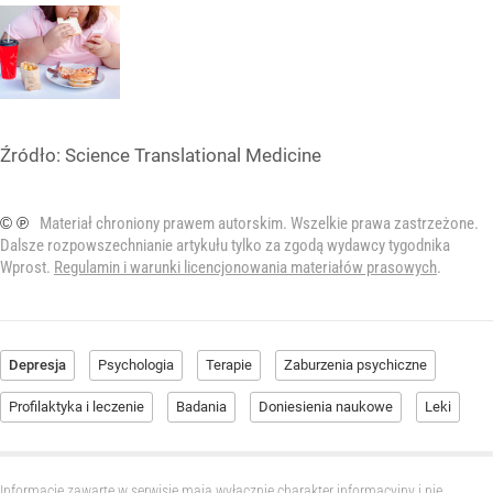
Źródło:
Science Translational Medicine
© ℗
Materiał chroniony prawem autorskim. Wszelkie prawa zastrzeżone.
Dalsze rozpowszechnianie artykułu tylko za zgodą wydawcy tygodnika
Wprost.
Regulamin i warunki licencjonowania materiałów prasowych
.
Depresja
Psychologia
Terapie
Zaburzenia psychiczne
Profilaktyka i leczenie
Badania
Doniesienia naukowe
Leki
Informacje zawarte w serwisie mają wyłącznie charakter informacyjny i nie