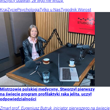
wszyscy udawali, że tego nie widzą.
Kraj
Życie
Psychologia
Tylko u Nas
Tygodnik Wprost
Mistrzowie polskiej medycyny. Stworzył pierwszy
na świecie program profilaktyki raka jelita, uczył
odpowiedzialności
Zmarł prof. Eugeniusz Butruk, inicjator pierwszego na świecie