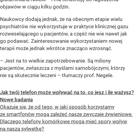
objawów w ciągu kilku godzin.
Naukowcy dodają jednak, że na obecnym etapie wielu
psychiatrów nie wykorzystuje w praktyce klinicznej gazu
rozweselającego u pacjentów, a część nie wie nawet jak
go podawać. Zainteresowanie wykorzystaniem nowej
terapii może jednak wkrótce znacząco wzrosnąć.
– Jest na to wielkie zapotrzebowanie. Są miliony
pacjentów, zwłaszcza z myślami samobójczymi, którzy
nie są skutecznie leczeni – tłumaczy prof. Negele.
Jak twój telefon może wpływać na to, co jesz i ile ważysz?
Nowe badania
Okazuje się, że od tego, w jaki sposób korzystamy
ze smartfonów mogą zależeć nasze zwyczaje żywieniowe.
Dlaczego telefony komórkowe mogą mieć spory wpływ
na naszą sylwetkę?