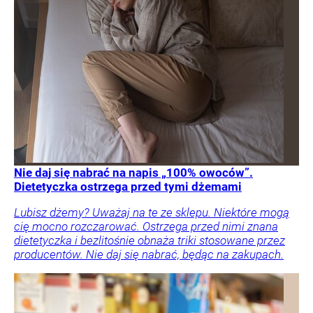
Nie daj się nabrać na napis „100% owoców”.
Dietetyczka ostrzega przed tymi dżemami
Lubisz dżemy? Uważaj na te ze sklepu. Niektóre mogą
cię mocno rozczarować. Ostrzega przed nimi znana
dietetyczka i bezlitośnie obnaża triki stosowane przez
producentów. Nie daj się nabrać, będąc na zakupach.