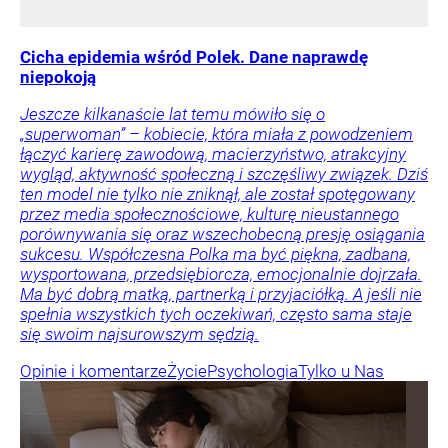
Cicha epidemia wśród Polek. Dane naprawdę
niepokoją
Jeszcze kilkanaście lat temu mówiło się o
„superwoman” – kobiecie, która miała z powodzeniem
łączyć karierę zawodową, macierzyństwo, atrakcyjny
wygląd, aktywność społeczną i szczęśliwy związek. Dziś
ten model nie tylko nie zniknął, ale został spotęgowany
przez media społecznościowe, kulturę nieustannego
porównywania się oraz wszechobecną presję osiągania
sukcesu. Współczesna Polka ma być piękna, zadbana,
wysportowana, przedsiębiorcza, emocjonalnie dojrzała.
Ma być dobrą matką, partnerką i przyjaciółką. A jeśli nie
spełnia wszystkich tych oczekiwań, często sama staje
się swoim najsurowszym sędzią.
Opinie i komentarze
Życie
Psychologia
Tylko u Nas