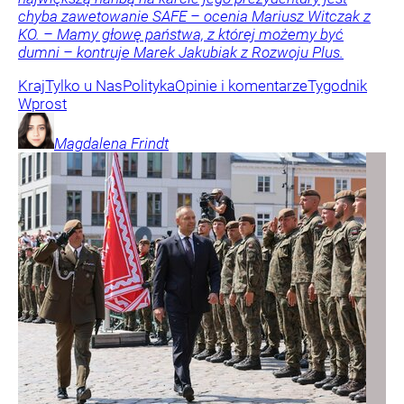
chyba zawetowanie SAFE – ocenia Mariusz Witczak z
KO. – Mamy głowę państwa, z której możemy być
dumni – kontruje Marek Jakubiak z Rozwoju Plus.
Kraj
Tylko u Nas
Polityka
Opinie i komentarze
Tygodnik
Wprost
Magdalena
Frindt