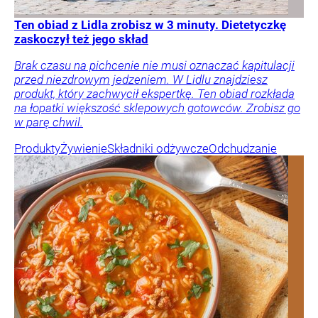
Ten obiad z Lidla zrobisz w 3 minuty. Dietetyczkę
zaskoczył też jego skład
Brak czasu na pichcenie nie musi oznaczać kapitulacji
przed niezdrowym jedzeniem. W Lidlu znajdziesz
produkt, który zachwycił ekspertkę. Ten obiad rozkłada
na łopatki większość sklepowych gotowców. Zrobisz go
w parę chwil.
Produkty
Żywienie
Składniki odżywcze
Odchudzanie