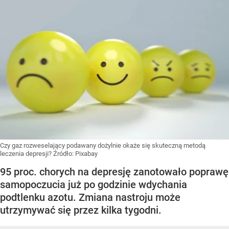
Czy gaz rozweselający podawany dożylnie okaże się skuteczną metodą
leczenia depresji?
Źródło:
Pixabay
95 proc. chorych na depresję zanotowało poprawę
samopoczucia już po godzinie wdychania
podtlenku azotu. Zmiana nastroju może
utrzymywać się przez kilka tygodni.