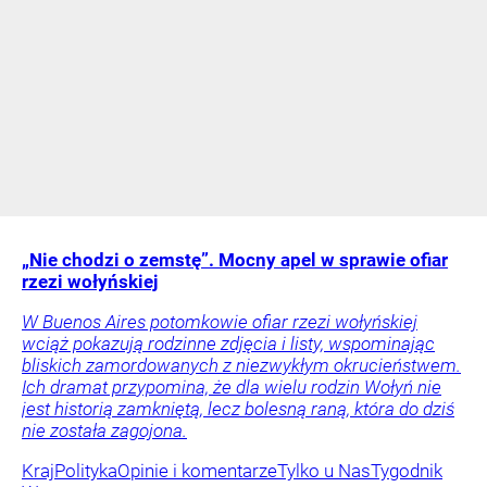
„Nie chodzi o zemstę”. Mocny apel w sprawie ofiar
rzezi wołyńskiej
W Buenos Aires potomkowie ofiar rzezi wołyńskiej
wciąż pokazują rodzinne zdjęcia i listy, wspominając
bliskich zamordowanych z niezwykłym okrucieństwem.
Ich dramat przypomina, że dla wielu rodzin Wołyń nie
jest historią zamkniętą, lecz bolesną raną, która do dziś
nie została zagojona.
Kraj
Polityka
Opinie i komentarze
Tylko u Nas
Tygodnik