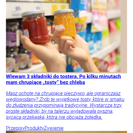
Wlewam 3 składniki do tostera. Po kilku minutach
mam chrupiące „tosty” bez chleba
Masz ochotę na chrupiące pieczywo, ale ograniczasz
węglowodany? Zrób te wyjątkowe tosty, które w smaku
do złudzenia przypominają tradycyjne. Wystarczą trzy
proste składniki, by na talerzu wylądowała pyszna,
sycąca przekąska, która nie obciąża żołądka.
Przepisy
Produkty
Żywienie