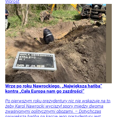
Wprost
Wrze po roku Nawrockiego. „Największa hańba”
kontra „Cała Europa nam go zazdrości”
Po pierwszym roku prezydentury nic nie wskazuje na to,
żeby Karol Nawrocki wyciszył spory między dwoma
zwaśnionymi politycznymi obozami. – Dotychczas
największą hańbą na karcie jego prezydentury jest