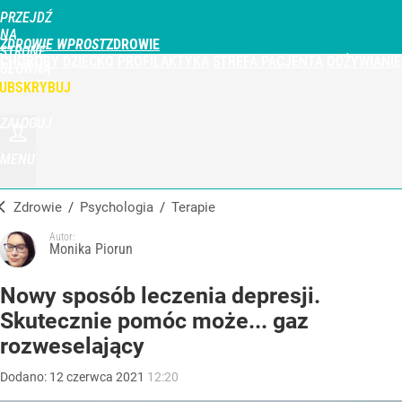
PRZEJDŹ
NA
ZDROWIE WPROST
STRONĘ
CHOROBY
DZIECKO
PROFILAKTYKA
STREFA PACJENTA
ODŻYWIANIE
GŁÓWNĄ
WPROST.PL
UBSKRYBUJ
ZALOGUJ
MENU
Zdrowie
/
Psychologia
/
Terapie
Autor:
Monika Piorun
Nowy sposób leczenia depresji.
Skutecznie pomóc może... gaz
rozweselający
Dodano:
12
czerwca
2021
12:20