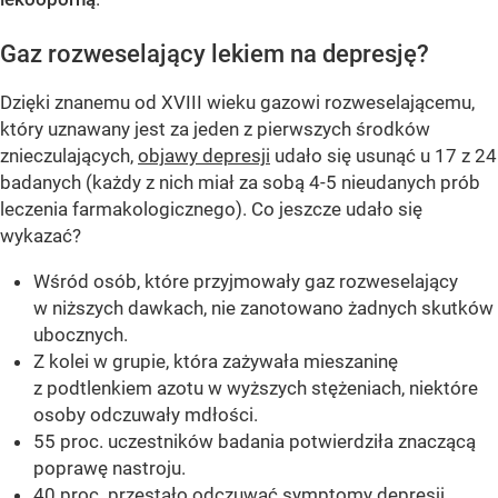
Gaz rozweselający lekiem na depresję?
Dzięki znanemu od XVIII wieku gazowi rozweselającemu,
który uznawany jest za jeden z pierwszych środków
znieczulających,
objawy depresji
udało się usunąć u 17 z 24
badanych (każdy z nich miał za sobą 4-5 nieudanych prób
leczenia farmakologicznego). Co jeszcze udało się
wykazać?
Wśród osób, które przyjmowały gaz rozweselający
w niższych dawkach, nie zanotowano żadnych skutków
ubocznych.
Z kolei w grupie, która zażywała mieszaninę
z podtlenkiem azotu w wyższych stężeniach, niektóre
osoby odczuwały mdłości.
55 proc. uczestników badania potwierdziła znaczącą
poprawę nastroju.
40 proc. przestało odczuwać symptomy depresji