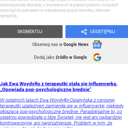
stanowią porady lekarskiej, a stosowanie ich w praktyce powinno za każdym
razem być konsultowane na indywidualnej wizycie lekarskiej z lekarzem
specjalistą.
SKOMENTUJ
UDOSTĘPNIJ
Obserwuj nas
w
Google News
Dodaj jako
źródło w Google
Jak Ewa Woydyłło z terapeutki stała się influencerką.
„Opowiada pop-psychologiczne brednie”
W ostatnich latach Ewa Woydyłło-Osiatyńska z cenionej
terapeutki uzależnień zamieniła się w influencerkę, niekiedy
głoszącą pop-psychologiczne brednie. Paradoksalnie to, co
ostatnio powiedziała o Idze Świątek, nie jest ani najbardziej
kontrowersyjne, ani najgroźniejsze. Problem w tym, że