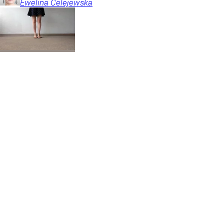
Ewelina
Celejewska