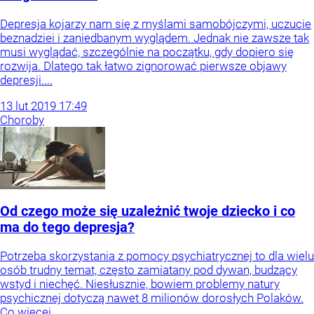
Depresja kojarzy nam się z myślami samobójczymi, uczucie
beznadziei i zaniedbanym wyglądem. Jednak nie zawsze tak
musi wyglądać, szczególnie na początku, gdy dopiero się
rozwija. Dlatego tak łatwo zignorować pierwsze objawy
depresji....
13
lut
2019
17:49
Choroby
Od czego może się uzależnić twoje dziecko i co
ma do tego depresja?
Potrzeba skorzystania z pomocy psychiatrycznej to dla wielu
osób trudny temat, często zamiatany pod dywan, budzący
wstyd i niechęć. Niesłusznie, bowiem problemy natury
psychicznej dotyczą nawet 8 milionów dorosłych Polaków.
Co więcej,...