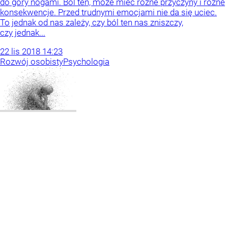
do góry nogami. Ból ten, może mieć różne przyczyny i różne
konsekwencje. Przed trudnymi emocjami nie da się uciec.
To jednak od nas zależy, czy ból ten nas zniszczy,
czy jednak...
22
lis
2018
14:23
Rozwój osobisty
Psychologia