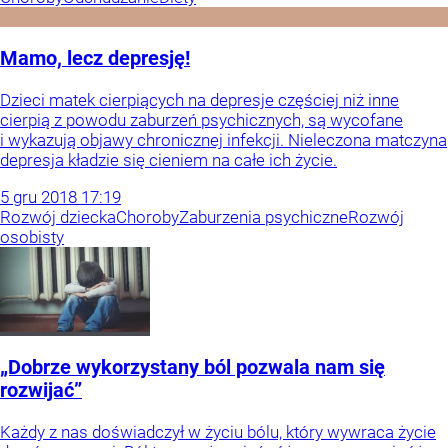
Mamo, lecz depresję!
Dzieci matek cierpiących na depresje częściej niż inne
cierpią z powodu zaburzeń psychicznych, są wycofane
i wykazują objawy chronicznej infekcji. Nieleczona matczyna
depresja kładzie się cieniem na całe ich życie.
5
gru
2018
17:19
Rozwój dziecka
Choroby
Zaburzenia psychiczne
Rozwój
osobisty
„Dobrze wykorzystany ból pozwala nam się
rozwijać”
Każdy z nas doświadczył w życiu bólu, który wywraca życie