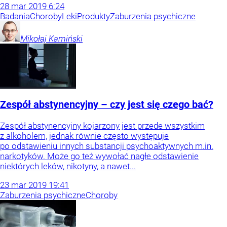
28
mar
2019
6:24
Badania
Choroby
Leki
Produkty
Zaburzenia psychiczne
Mikołaj
Kamiński
Zespół abstynencyjny – czy jest się czego bać?
Zespół abstynencyjny kojarzony jest przede wszystkim
z alkoholem, jednak równie często występuje
po odstawieniu innych substancji psychoaktywnych m.in.
narkotyków. Może go też wywołać nagłe odstawienie
niektórych leków, nikotyny, a nawet...
23
mar
2019
19:41
Zaburzenia psychiczne
Choroby