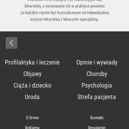
lekarskiej, a stosowanie ich w praktyce powinno
za każdym razem być konsultowane na indywidualnej
wizycie lekarskiej z lekarzem specjalistą.
Profilaktyka i leczenie
Opinie i wywiady
Objawy
Choroby
Ciąża i dziecko
Psychologia
Uroda
Strefa pacjenta
O firmie
Kontakt
Reklama
Regulamin