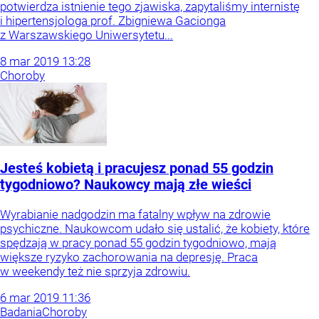
potwierdza istnienie tego zjawiska, zapytaliśmy internistę
i hipertensjologa prof. Zbigniewa Gacionga
z Warszawskiego Uniwersytetu...
8
mar
2019
13:28
Choroby
Jesteś kobietą i pracujesz ponad 55 godzin
tygodniowo? Naukowcy mają złe wieści
Wyrabianie nadgodzin ma fatalny wpływ na zdrowie
psychiczne. Naukowcom udało się ustalić, że kobiety, które
spędzają w pracy ponad 55 godzin tygodniowo, mają
większe ryzyko zachorowania na depresję. Praca
w weekendy też nie sprzyja zdrowiu.
6
mar
2019
11:36
Badania
Choroby