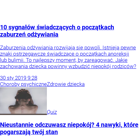
10 sygnałów świadczących o początkach
zaburzeń odżywiania
Zaburzenia odżywiania rozwijają się powoli. Istnieją pewne
znaki ostrzegawcze świadczące o początkach anoreksji
lub bulimii. To najlepszy moment, by zareagować. Jakie
zachowania dziecka powinny wzbudzić niepokój rodziców?
30
sty
2019
9:28
Choroby psychiczne
Zdrowie dziecka
Quiz
Nieustannie odczuwasz niepokój? 4 nawyki, które
pogarszają twój stan