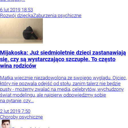
6
lut
2019
18:53
Rozwój dziecka
Zaburzenia psychiczne
Mijakoska: Już siedmioletnie dzieci zastanawiają
się, czy są wystarczająco szczupłe. To często
wina rodziców
Matka wiecznie niezadowolona ze swojego wyglądu. Ojciec,
który nie pozwala odejść od stołu, zanim talerz nie będzie
pusty - możemy zwalać na media, celebrytów, wychudzony
świat modelingu, ale najpierw odpowiedzmy sobie
na pytanie, czy...
2
lut
2019
7:50
Choroby psychiczne