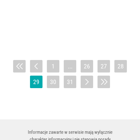
1
...
26
27
28
29
30
31
Informacje zawarte w serwisie mają wyłącznie
charakter informacyjny i nie stanowią porady