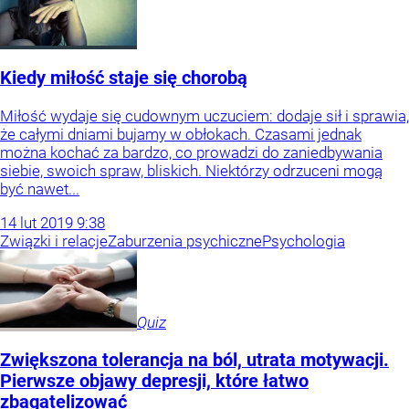
Kiedy miłość staje się chorobą
Miłość wydaje się cudownym uczuciem: dodaje sił i sprawia,
że całymi dniami bujamy w obłokach. Czasami jednak
można kochać za bardzo, co prowadzi do zaniedbywania
siebie, swoich spraw, bliskich. Niektórzy odrzuceni mogą
być nawet...
14
lut
2019
9:38
Związki i relacje
Zaburzenia psychiczne
Psychologia
Quiz
Zwiększona tolerancja na ból, utrata motywacji.
Pierwsze objawy depresji, które łatwo
zbagatelizować