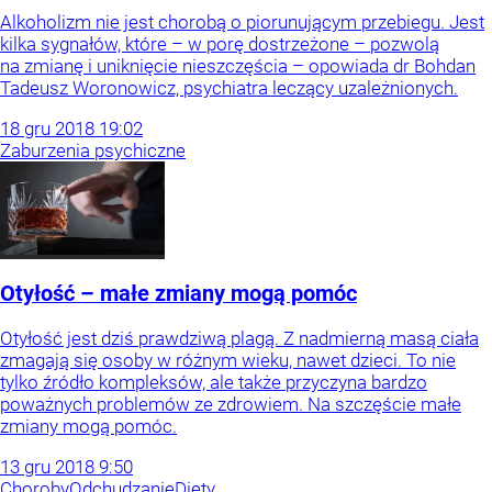
Alkoholizm nie jest chorobą o piorunującym przebiegu. Jest
kilka sygnałów, które – w porę dostrzeżone – pozwolą
na zmianę i uniknięcie nieszczęścia – opowiada dr Bohdan
Tadeusz Woronowicz, psychiatra leczący uzależnionych.
18
gru
2018
19:02
Zaburzenia psychiczne
Otyłość – małe zmiany mogą pomóc
Otyłość jest dziś prawdziwą plagą. Z nadmierną masą ciała
zmagają się osoby w różnym wieku, nawet dzieci. To nie
tylko źródło kompleksów, ale także przyczyna bardzo
poważnych problemów ze zdrowiem. Na szczęście małe
zmiany mogą pomóc.
13
gru
2018
9:50
Choroby
Odchudzanie
Diety