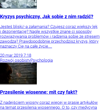
Kryzys psychiczny. Jak sobie z nim radzić?
Jesteś bliski/-a załamania? Czujesz coraz większy lęk
i dezorientację? Nagle wszystkie znane ci sposoby
rozwiązywania problemów i radzenia sobie ze stresem
zawodzą? Prawdopodobnie przechodzisz kryzys, który
naznaczy Cię na całe życie....
20
mar
2019
7:18
Rozwój osobisty
Psychologia
Przesilenie wiosenne: mit czy fakt?
Z nadejściem wiosny coraz więcej w prasie artykułów
na temat przesilenia wiosennego. O to, czy medycyna