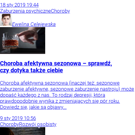
18
sty
2019
19:44
Zaburzenia psychiczne
Choroby
Ewelina
Celejewska
Choroba afektywna sezonowa – sprawdź,
czy dotyka także ciebie
Choroba afektywna sezonowa (inaczej też: sezonowe
zaburzenie afektywne, sezonowe zaburzenie nastroju) może
dopaść każdego z nas. To rodzaj depresji, która
prawdopodobnie wynika z zmieniających się pór roku.
Dowiedz się, jakie są objawy...
9
sty
2019
10:56
Choroby
Rozwój osobisty