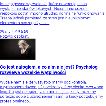
Istnieją pewne wyzwalacze, które powodują u nas
wystąpienie stanów lękowych. Nieustanne uczucie
niepokoju potrafi mocno utrudnić normalne funkcjonowanie.
Trzeba jednak pamiętać, że stres jest nieuniknionym
elementem naszego życia....
29
sty
2019
6:59
Rozwój osobisty
Co jest nałogiem, a co nim nie jest? Psycholog
rozwiewa wszelkie wątpliwości
Wydaje nam się, że wszystko mamy pod kontrolą,
a tymczasem dawno już przekroczyliśmy cienką, czerwoną
linię. Co jest nałogiem, a co nim nie jest, kiedy możemy
poradzić sobie z uzależnieniem sami, a kiedy potrzebujemy
profesjonalnego...