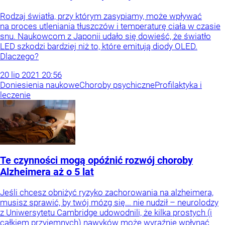
Rodzaj światła, przy którym zasypiamy, może wpływać
na proces utleniania tłuszczów i temperaturę ciała w czasie
snu. Naukowcom z Japonii udało się dowieść, że światło
LED szkodzi bardziej niż to, które emitują diody OLED.
Dlaczego?
20
lip
2021
20:56
Doniesienia naukowe
Choroby psychiczne
Profilaktyka i
leczenie
Te czynności mogą opóźnić rozwój choroby
Alzheimera aż o 5 lat
Jeśli chcesz obniżyć ryzyko zachorowania na alzheimera,
musisz sprawić, by twój mózg się... nie nudził – neurolodzy
z Uniwersytetu Cambridge udowodnili, że kilka prostych (i
całkiem przyjemnych) nawyków może wyraźnie wpłynąć