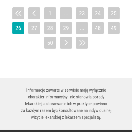
1
...
23
24
25
26
27
28
29
...
48
49
50
Informacje zawarte w serwisie mają wyłącznie
charakter informacyjny i nie stanowią porady
lekarskiej, a stosowanie ich w praktyce powinno
za każdym razem być konsultowane na indywidualnej
wizycie lekarskiej z lekarzem specjalistą.