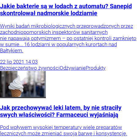
Jakie bakterie są w lodach z automatu? Sanepid
skontrolował nadmorskie lodziarnie
Wyniki badań mikrobiologicznych przeprowadzonych przez
zachodniopomorskich inspektorów sanitarnych
nie napawają optymizmem – po ostatniej kontroli zamknięto
w sumie... 16 lodziarni w popularnych kurortach nad
Bałtykiem.
22
lip
2021
14:03
Bezpieczeństwo żywności
Odżywianie
Produkty
Jak przechowywać leki latem, by nie straciły
swych właściwości? Farmaceuci wyjaśniają
Pod wpływem wysokiej temperatury wiele preparatów
leczniczych może zmieniać swoją barwę i konsystencję.