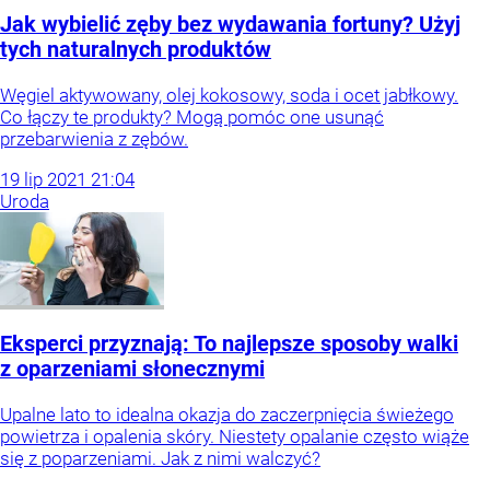
Jak wybielić zęby bez wydawania fortuny? Użyj
tych naturalnych produktów
Węgiel aktywowany, olej kokosowy, soda i ocet jabłkowy.
Co łączy te produkty? Mogą pomóc one usunąć
przebarwienia z zębów.
19
lip
2021
21:04
Uroda
Eksperci przyznają: To najlepsze sposoby walki
z oparzeniami słonecznymi
Upalne lato to idealna okazja do zaczerpnięcia świeżego
powietrza i opalenia skóry. Niestety opalanie często wiąże
się z poparzeniami. Jak z nimi walczyć?