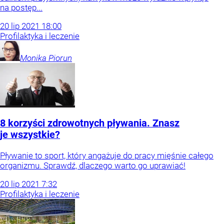
na postęp...
20
lip
2021
18:00
Profilaktyka i leczenie
Monika
Piorun
8 korzyści zdrowotnych pływania. Znasz
je wszystkie?
Pływanie to sport, który angażuje do pracy mięśnie całego
organizmu. Sprawdź, dlaczego warto go uprawiać!
20
lip
2021
7:32
Profilaktyka i leczenie