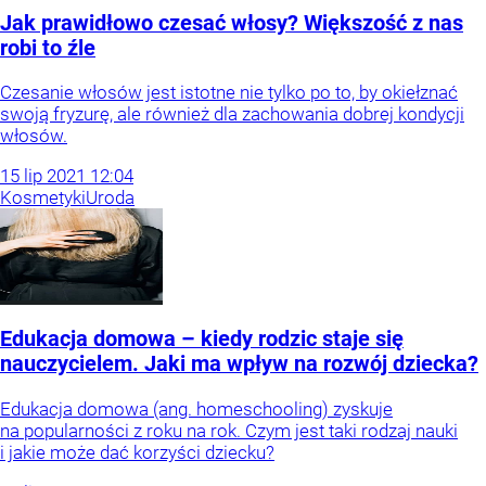
Jak prawidłowo czesać włosy? Większość z nas
robi to źle
Czesanie włosów jest istotne nie tylko po to, by okiełznać
swoją fryzurę, ale również dla zachowania dobrej kondycji
włosów.
15
lip
2021
12:04
Kosmetyki
Uroda
Edukacja domowa – kiedy rodzic staje się
nauczycielem. Jaki ma wpływ na rozwój dziecka?
Edukacja domowa (ang. homeschooling) zyskuje
na popularności z roku na rok. Czym jest taki rodzaj nauki
i jakie może dać korzyści dziecku?