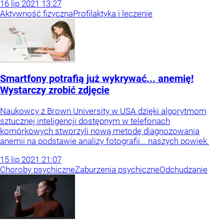
16
lip
2021
13:27
Aktywność fizyczna
Profilaktyka i leczenie
Smartfony potrafią już wykrywać... anemię!
Wystarczy zrobić zdjęcie
Naukowcy z Brown University w USA dzięki algorytmom
sztucznej inteligencji dostępnym w telefonach
komórkowych stworzyli nową metodę diagnozowania
anemii na podstawie analizy fotografii... naszych powiek.
15
lip
2021
21:07
Choroby psychiczne
Zaburzenia psychiczne
Odchudzanie