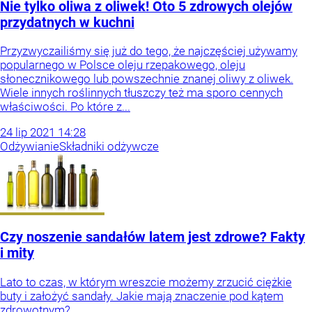
Nie tylko oliwa z oliwek! Oto 5 zdrowych olejów
przydatnych w kuchni
Przyzwyczailiśmy się już do tego, że najczęściej używamy
popularnego w Polsce oleju rzepakowego, oleju
słonecznikowego lub powszechnie znanej oliwy z oliwek.
Wiele innych roślinnych tłuszczy też ma sporo cennych
właściwości. Po które z...
24
lip
2021
14:28
Odżywianie
Składniki odżywcze
Czy noszenie sandałów latem jest zdrowe? Fakty
i mity
Lato to czas, w którym wreszcie możemy zrzucić ciężkie
buty i założyć sandały. Jakie mają znaczenie pod kątem
zdrowotnym?