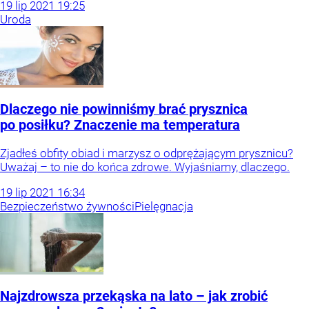
19
lip
2021
19:25
Uroda
Dlaczego nie powinniśmy brać prysznica
po posiłku? Znaczenie ma temperatura
Zjadłeś obfity obiad i marzysz o odprężającym prysznicu?
Uważaj – to nie do końca zdrowe. Wyjaśniamy, dlaczego.
19
lip
2021
16:34
Bezpieczeństwo żywności
Pielęgnacja
Najzdrowsza przekąska na lato – jak zrobić