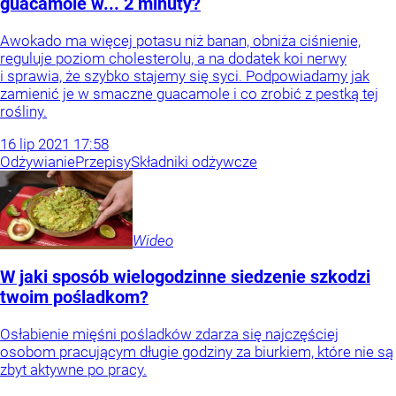
guacamole w... 2 minuty?
Awokado ma więcej potasu niż banan, obniża ciśnienie,
reguluje poziom cholesterolu, a na dodatek koi nerwy
i sprawia, że szybko stajemy się syci. Podpowiadamy jak
zamienić je w smaczne guacamole i co zrobić z pestką tej
rośliny.
16
lip
2021
17:58
Odżywianie
Przepisy
Składniki odżywcze
Wideo
W jaki sposób wielogodzinne siedzenie szkodzi
twoim pośladkom?
Osłabienie mięśni pośladków zdarza się najczęściej
osobom pracującym długie godziny za biurkiem, które nie są
zbyt aktywne po pracy.