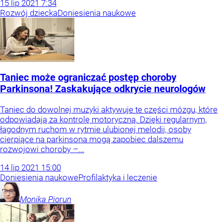
15
lip
2021
7:34
Rozwój dziecka
Doniesienia naukowe
Taniec może ograniczać postęp choroby
Parkinsona! Zaskakujące odkrycie neurologów
Taniec do dowolnej muzyki aktywuje te części mózgu, które
odpowiadają za kontrolę motoryczną. Dzięki regularnym,
łagodnym ruchom w rytmie ulubionej melodii, osoby
cierpiące na parkinsona mogą zapobiec dalszemu
rozwojowi choroby –...
14
lip
2021
15:00
Doniesienia naukowe
Profilaktyka i leczenie
Monika
Piorun