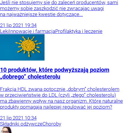
Jeśli nie stosujemy się do zaleceń producentów, sami
możemy sobie zaszkodzić nie zwracając uwagi
na najważniejsze kwestie dotyczące...
21
lip
2021
19:34
Leki
Innowacje i farmacja
Profilaktyka i leczenie
10 produktów, które podwyższają poziom
„dobrego” cholesterolu
Frakcja HDL zwana potocznie „dobrym” cholesterolem
w przeciwieństwie do LDL (czyli „złego” cholesterolu)
ma zbawienny wpływ na nasz organizm. Które naturalne
produkty pomagają najlepiej regulować jej poziom?
21
lip
2021
10:34
Składniki odżywcze
Choroby