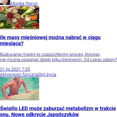
Monika
Piorun
Ile masy mięśniowej można nabrać w ciągu
miesiąca?
Budowanie mięśni to czasochłonny proces, którego
nie można osiągnąć dzięki kilku treningom. Od czego zależy?
21
lip
2021
7:35
Aktywność fizyczna
Styl życia
Światło LED może zaburzać metabolizm w trakcie
snu. Nowe odkrycie Japończyków