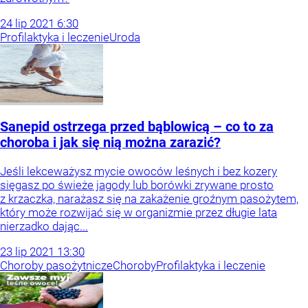
24
lip
2021
6:30
Profilaktyka i leczenie
Uroda
Sanepid ostrzega przed bąblowicą – co to za
choroba i jak się nią można zarazić?
Jeśli lekceważysz mycie owoców leśnych i bez kozery
sięgasz po świeże jagody lub borówki zrywane prosto
z krzaczka, narażasz się na zakażenie groźnym pasożytem,
który może rozwijać się w organizmie przez długie lata
nierzadko dając...
23
lip
2021
13:30
Choroby pasożytnicze
Choroby
Profilaktyka i leczenie