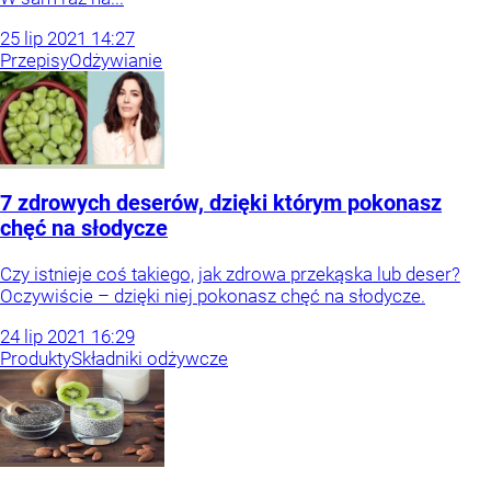
25
lip
2021
14:27
Przepisy
Odżywianie
7 zdrowych deserów, dzięki którym pokonasz
chęć na słodycze
Czy istnieje coś takiego, jak zdrowa przekąska lub deser?
Oczywiście – dzięki niej pokonasz chęć na słodycze.
24
lip
2021
16:29
Produkty
Składniki odżywcze