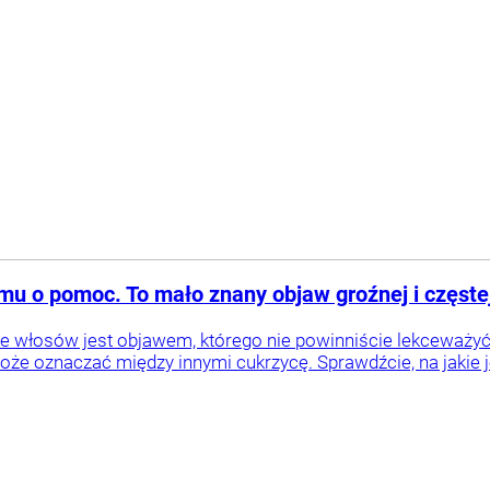
u o pomoc. To mało znany objaw groźnej i częste
włosów jest objawem, którego nie powinniście lekceważyć. W
może oznaczać między innymi cukrzycę. Sprawdźcie, na jaki