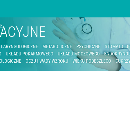
IE
ZACYJNE
LARYNGOLOGICZNE
METABOLICZNE
PSYCHICZNE
STOMATOLOG
O
UKŁADU POKARMOWEGO
UKŁADU MOCZOWEGO
ENDOKRYNOL
OLOGICZNE
OCZU I WADY WZROKU
WIEKU PODESZŁEGO
CUKRZ