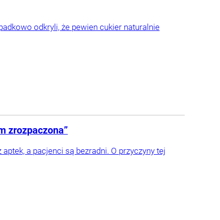
dkowo odkryli, że pewien cukier naturalnie
em zrozpaczona”
aptek, a pacjenci są bezradni. O przyczyny tej