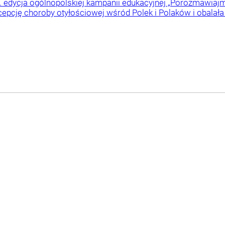
. edycja ogólnopolskiej kampanii edukacyjnej „Porozmawiajmy
cepcję choroby otyłościowej wśród Polek i Polaków i obalała