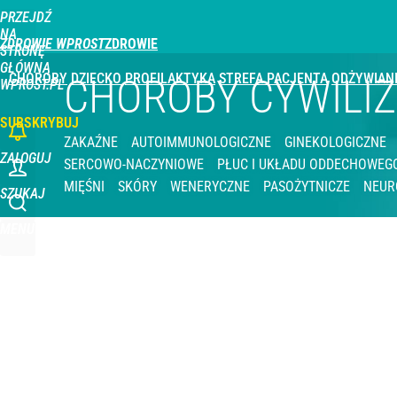
PRZEJDŹ
NA
ZDROWIE WPROST
STRONĘ
GŁÓWNĄ
CHOROBY
DZIECKO
PROFILAKTYKA
STREFA PACJENTA
ODŻYWIAN
CHOROBY CYWILI
WPROST.PL
SUBSKRYBUJ
ZAKAŹNE
AUTOIMMUNOLOGICZNE
GINEKOLOGICZNE
ZALOGUJ
SERCOWO-NACZYNIOWE
PŁUC I UKŁADU ODDECHOWEG
MIĘŚNI
SKÓRY
WENERYCZNE
PASOŻYTNICZE
NEUR
SZUKAJ
MENU