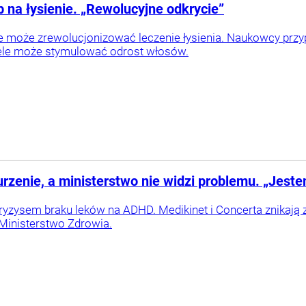
na łysienie. „Rewolucyjne odkrycie”
 może zrewolucjonizować leczenie łysienia. Naukowcy przypa
ele może stymulować odrost włosów.
rzenie, a ministerstwo nie widzi problemu. „Jest
ryzysem braku leków na ADHD. Medikinet i Concerta znikają z 
 Ministerstwo Zdrowia.