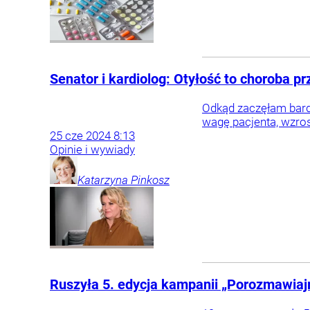
Senator i kardiolog: Otyłość to choroba p
Odkąd zaczęłam bardz
wagę pacjenta, wzros
25
cze
2024
8:13
Opinie i wywiady
Katarzyna
Pinkosz
Ruszyła 5. edycja kampanii „Porozmawiaj