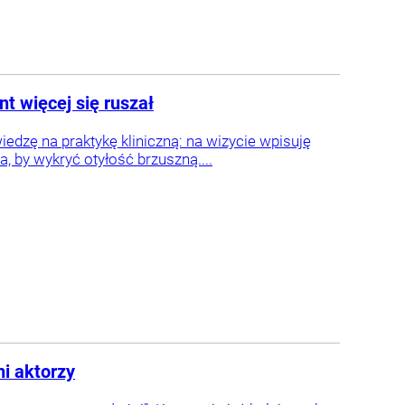
t więcej się ruszał
dzę na praktykę kliniczną: na wizycie wpisuję
 by wykryć otyłość brzuszną....
i aktorzy