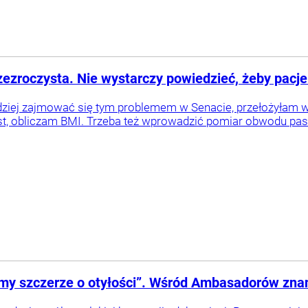
rzezroczysta. Nie wystarczy powiedzieć, żeby pacjen
iej zajmować się tym problemem w Senacie, przełożyłam wie
t, obliczam BMI. Trzeba też wprowadzić pomiar obwodu pasa,
my szczerze o otyłości”. Wśród Ambasadorów znan