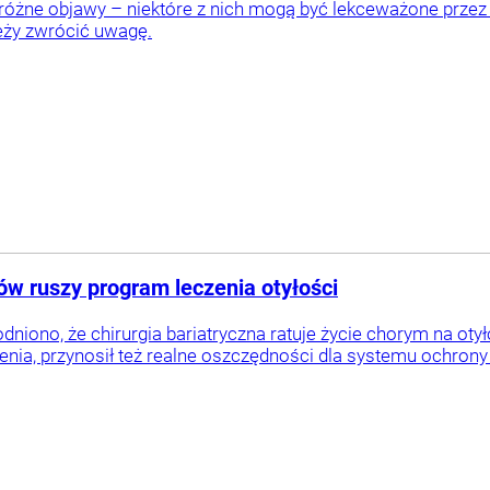
 różne objawy – niektóre z nich mogą być lekceważone przez
eży zwrócić uwagę.
nów ruszy program leczenia otyłości
dniono, że chirurgia bariatryczna ratuje życie chorym na 
enia, przynosił też realne oszczędności dla systemu ochrony