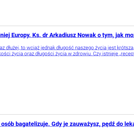
niej Europy. Ks. dr Arkadiusz Nowak o tym, jak mo
az dłużej, to wciąż jednak długość naszego życia jest króts
ści życia oraz długości życia w zdrowiu. Czy istnieje „recepta
e osób bagatelizuje. Gdy je zauważysz, pędź do lek