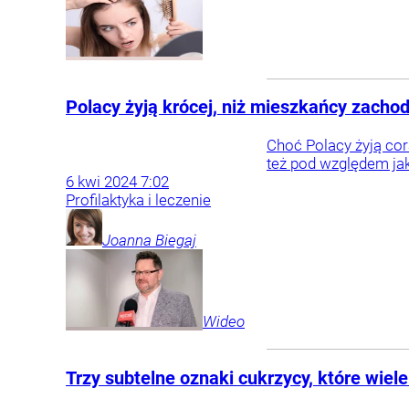
Polacy żyją krócej, niż mieszkańcy zachod
Choć Polacy żyją cor
też pod względem jako
6
kwi
2024
7:02
Profilaktyka i leczenie
Joanna
Biegaj
Wideo
Trzy subtelne oznaki cukrzycy, które wiel