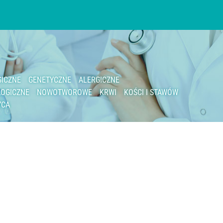
ICZNE
GENETYCZNE
ALERGICZNE
OGICZNE
NOWOTWOROWE
KRWI
KOŚCI I STAWÓW
YCA