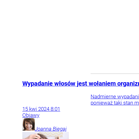
Wypadanie włosów jest wołaniem organizm
Nadmierne wypadanie 
ponieważ taki stan 
15
kwi
2024
8:01
Objawy
Joanna
Biegaj