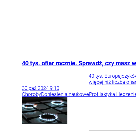
40 tys. ofiar rocznie. Sprawdź, czy masz w
40 tys. Europejczyk
więcej niż liczba of
30
paź
2024
9:10
Choroby
Doniesienia naukowe
Profilaktyka i leczeni