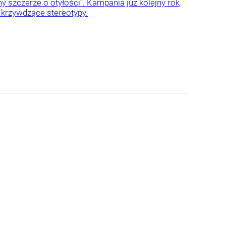
 szczerze o otyłości”. Kampania już kolejny rok
 krzywdzące stereotypy.