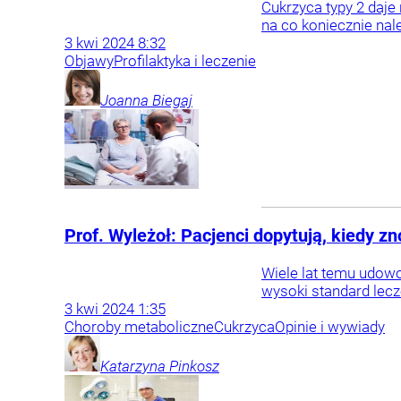
Cukrzyca typy 2 daje
na co koniecznie nal
3
kwi
2024
8:32
Objawy
Profilaktyka i leczenie
Joanna
Biegaj
Prof. Wyleżoł: Pacjenci dopytują, kiedy z
Wiele lat temu udowo
wysoki standard lecz
3
kwi
2024
1:35
Choroby metaboliczne
Cukrzyca
Opinie i wywiady
Katarzyna
Pinkosz