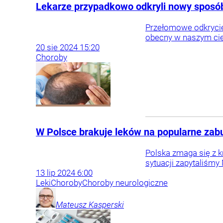
Lekarze przypadkowo odkryli nowy sposób 
Przełomowe odkrycie
obecny w naszym ci
20
sie
2024
15:20
Choroby
W Polsce brakuje leków na popularne zabu
Polska zmaga się z k
sytuacji zapytaliśmy
13
lip
2024
6:00
Leki
Choroby
Choroby neurologiczne
Mateusz
Kasperski