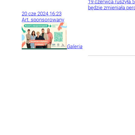
19 czerwca ruszyła 5
będzie zmieniała per
20
cze
2024
16:23
Art. sponsorowany
Galeria