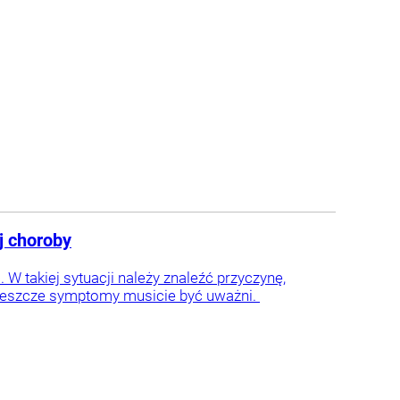
j choroby
 takiej sytuacji należy znaleźć przyczynę,
e jeszcze symptomy musicie być uważni.