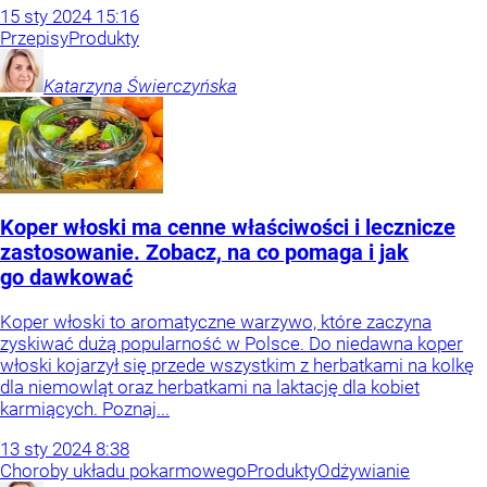
15
sty
2024
15:16
Przepisy
Produkty
Katarzyna
Świerczyńska
Koper włoski ma cenne właściwości i lecznicze
zastosowanie. Zobacz, na co pomaga i jak
go dawkować
Koper włoski to aromatyczne warzywo, które zaczyna
zyskiwać dużą popularność w Polsce. Do niedawna koper
włoski kojarzył się przede wszystkim z herbatkami na kolkę
dla niemowląt oraz herbatkami na laktację dla kobiet
karmiących. Poznaj...
13
sty
2024
8:38
Choroby układu pokarmowego
Produkty
Odżywianie