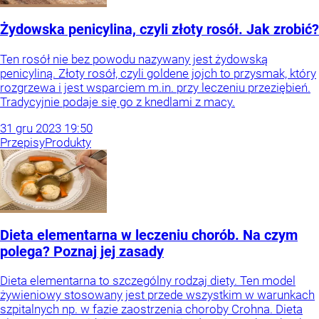
Żydowska penicylina, czyli złoty rosół. Jak zrobić?
Ten rosół nie bez powodu nazywany jest żydowską
penicyliną. Złoty rosół, czyli goldene jojch to przysmak, który
rozgrzewa i jest wsparciem m.in. przy leczeniu przeziębień.
Tradycyjnie podaje się go z knedlami z macy.
31
gru
2023
19:50
Przepisy
Produkty
Dieta elementarna w leczeniu chorób. Na czym
polega? Poznaj jej zasady
Dieta elementarna to szczególny rodzaj diety. Ten model
żywieniowy stosowany jest przede wszystkim w warunkach
szpitalnych np. w fazie zaostrzenia choroby Crohna. Dieta