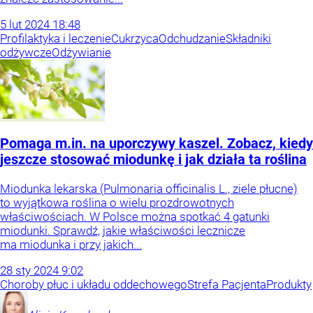
5
lut
2024
18:48
Profilaktyka i leczenie
Cukrzyca
Odchudzanie
Składniki
odżywcze
Odżywianie
Pomaga m.in. na uporczywy kaszel. Zobacz, kiedy
jeszcze stosować miodunkę i jak działa ta roślina
Miodunka lekarska (Pulmonaria officinalis L., ziele płucne)
to wyjątkowa roślina o wielu prozdrowotnych
właściwościach. W Polsce można spotkać 4 gatunki
miodunki. Sprawdź, jakie właściwości lecznicze
ma miodunka i przy jakich...
28
sty
2024
9:02
Choroby płuc i układu oddechowego
Strefa Pacjenta
Produkty