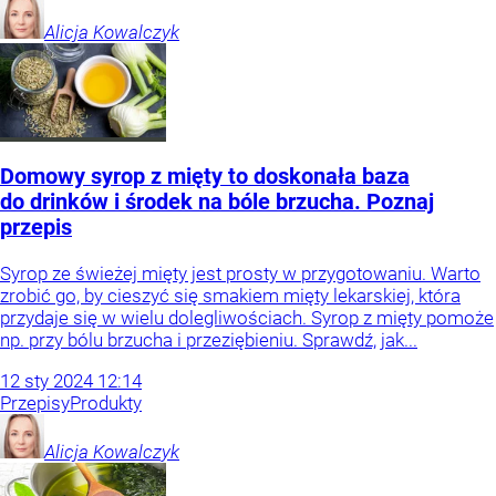
Alicja
Kowalczyk
Domowy syrop z mięty to doskonała baza
do drinków i środek na bóle brzucha. Poznaj
przepis
Syrop ze świeżej mięty jest prosty w przygotowaniu. Warto
zrobić go, by cieszyć się smakiem mięty lekarskiej, która
przydaje się w wielu dolegliwościach. Syrop z mięty pomoże
np. przy bólu brzucha i przeziębieniu. Sprawdź, jak...
12
sty
2024
12:14
Przepisy
Produkty
Alicja
Kowalczyk