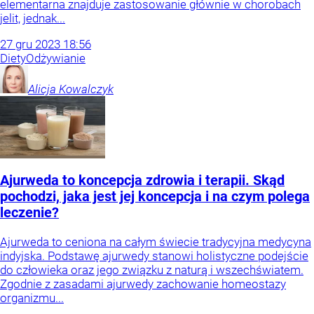
elementarna znajduje zastosowanie głównie w chorobach
jelit, jednak...
27
gru
2023
18:56
Diety
Odżywianie
Alicja
Kowalczyk
Ajurweda to koncepcja zdrowia i terapii. Skąd
pochodzi, jaka jest jej koncepcja i na czym polega
leczenie?
Ajurweda to ceniona na całym świecie tradycyjna medycyna
indyjska. Podstawę ajurwedy stanowi holistyczne podejście
do człowieka oraz jego związku z naturą i wszechświatem.
Zgodnie z zasadami ajurwedy zachowanie homeostazy
organizmu...