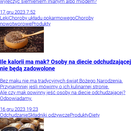
wyleczyć siemieniem lnianym albo miodem?
17
gru
2023
7:52
Leki
Choroby układu pokarmowego
Choroby
nowotworowe
Produkty
Ile kalorii ma mak? Osoby na diecie odchudzającej
nie będą zadowolone
Bez maku nie ma tradycyjnych świąt Bożego Narodzenia.
Przynajmniej jeśli mówimy o ich kulinarnej stronie.
Ale czy mak powinny jeść osoby na diecie odchudzającej?
Odpowiadamy.
16
gru
2023
19:23
Odchudzanie
Składniki odżywcze
Produkty
Diety