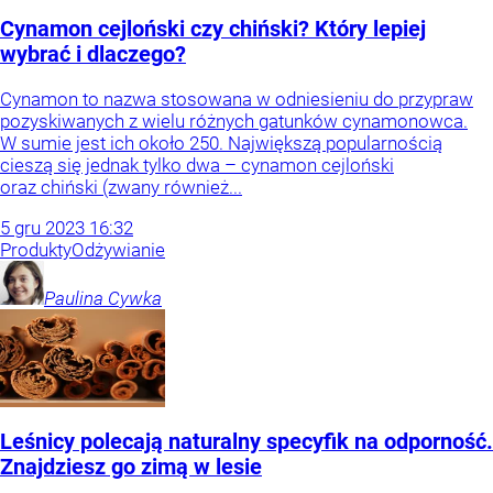
Cynamon cejloński czy chiński? Który lepiej
wybrać i dlaczego?
Cynamon to nazwa stosowana w odniesieniu do przypraw
pozyskiwanych z wielu różnych gatunków cynamonowca.
W sumie jest ich około 250. Największą popularnością
cieszą się jednak tylko dwa – cynamon cejloński
oraz chiński (zwany również...
5
gru
2023
16:32
Produkty
Odżywianie
Paulina
Cywka
Leśnicy polecają naturalny specyfik na odporność.
Znajdziesz go zimą w lesie