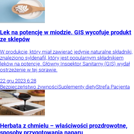
Lek na potencję w miodzie. GIS wycofuje produkt
ze sklepów
W produkcie, który miał zawierać jedynie naturalne składniki,
znaleziono syldenafil, który jest popularnym składnikiem
leków na potencję. Główny Inspektor Sanitarny (GIS) wydał
ostrzeżenie w tej sprawie.
22
gru
2023
6:28
Bezpieczeństwo żywności
Suplementy diety
Strefa Pacjenta
Herbata z chmielu – właściwości prozdrowotne,
sposoby przygotowania naparu