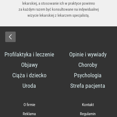
lekarskiej, a stosowanie ich w praktyce powinno
za każdym razem być konsultowane na indywidualnej
wizycie lekarskiej z lekarzem specjalistą.
Profilaktyka i leczenie
Opinie i wywiady
Objawy
Choroby
Ciąża i dziecko
Psychologia
Uroda
Strefa pacjenta
O firmie
Kontakt
Reklama
Regulamin