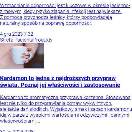
Wzmacnianie odporności jest kluczowe w okresie jesienno-
zimowym, kiedy ryzyko złapania infekcji jest największe.
Z pomocą przychodzą leśnicy, którzy podpowiadają
naturalny sposób na poprawę odporności.
4
gru
2023
7:32
Strefa Pacjenta
Produkty
Kardamon to jedna z najdroższych przypraw
świata. Poznaj jej właściwości i zastosowanie
Kardamon to aromatyczna przyprawa korzenna. Stosowana
jest nie tylko do przyprawiania potraw wykwintnych,
ale także dań słodkich. Wyjątkowy smak i zapach kardamonu
idą w parze z wysokimi wartościami odżywczymi i cennymi
właściwościami,...
30
lis
2023
9:08