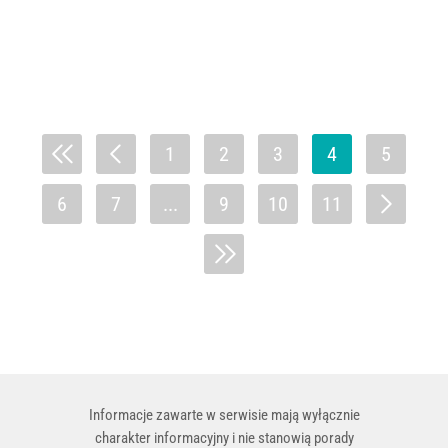
1
2
3
4
5
6
7
...
9
10
11
Informacje zawarte w serwisie mają wyłącznie
charakter informacyjny i nie stanowią porady