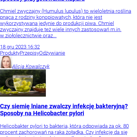
Chmiel zwyczajny (Humulus lupulus) to wieloletnia roślina
pnąca z rodziny konopiowatych, która nie jest
wykorzystywana jedynie do produkcji piwa. Chmiel
zwyczajny znajduje też wiele innych zastosowań m.in.
w ziołolecznictwie oraz...
18
gru
2023
16:32
Produkty
Przepisy
Odżywianie
Alicja
Kowalczyk
Czy siemię lniane zwalczy infekcję bakteryjną?
Sposoby na Helicobacter pylori
Helicobakter pylori to bakteria, która odpowiada za ok. 80
procent zachorowań na raka żołądka. Czy infekcję da się