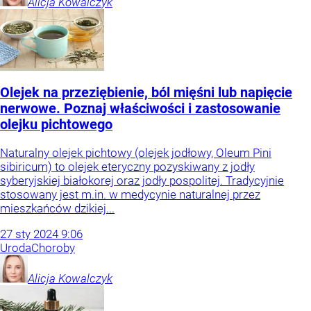
Alicja
Kowalczyk
Olejek na przeziębienie, ból mięśni lub napięcie
nerwowe. Poznaj właściwości i zastosowanie
olejku pichtowego
Naturalny olejek pichtowy (olejek jodłowy, Oleum Pini
sibiricum) to olejek eteryczny pozyskiwany z jodły
syberyjskiej białokorej oraz jodły pospolitej. Tradycyjnie
stosowany jest m.in. w medycynie naturalnej przez
mieszkańców dzikiej...
27
sty
2024
9:06
Uroda
Choroby
Alicja
Kowalczyk