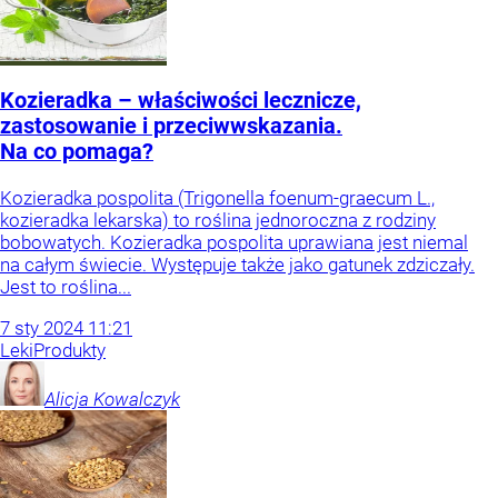
Kozieradka – właściwości lecznicze,
zastosowanie i przeciwwskazania.
Na co pomaga?
Kozieradka pospolita (Trigonella foenum-graecum L.,
kozieradka lekarska) to roślina jednoroczna z rodziny
bobowatych. Kozieradka pospolita uprawiana jest niemal
na całym świecie. Występuje także jako gatunek zdziczały.
Jest to roślina...
7
sty
2024
11:21
Leki
Produkty
Alicja
Kowalczyk