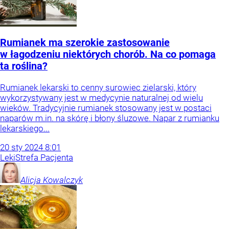
Rumianek ma szerokie zastosowanie
w łagodzeniu niektórych chorób. Na co pomaga
ta roślina?
Rumianek lekarski to cenny surowiec zielarski, który
wykorzystywany jest w medycynie naturalnej od wielu
wieków. Tradycyjnie rumianek stosowany jest w postaci
naparów m.in. na skórę i błony śluzowe. Napar z rumianku
lekarskiego...
20
sty
2024
8:01
Leki
Strefa Pacjenta
Alicja
Kowalczyk