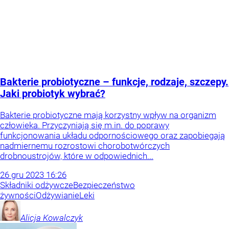
Bakterie probiotyczne – funkcje, rodzaje, szczepy.
Jaki probiotyk wybrać?
Bakterie probiotyczne mają korzystny wpływ na organizm
człowieka. Przyczyniają się m.in. do poprawy
funkcjonowania układu odpornościowego oraz zapobiegają
nadmiernemu rozrostowi chorobotwórczych
drobnoustrojów, które w odpowiednich...
26
gru
2023
16:26
Składniki odżywcze
Bezpieczeństwo
żywności
Odżywianie
Leki
Alicja
Kowalczyk