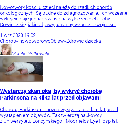
Nowotwory kości u dzieci należą do rzadkich chorób
onkologicznych. Są trudne do zdiagnozowania. Ich wczesne
wykrycie daje jednak szansę na wyleczenie choroby.
Dowiedz się, jakie objawy powinny wzbudzić czujność.
1
wrz
2023
19:32
Choroby nowotworowe
Objawy
Zdrowie dziecka
Monika
Witkowska
Wystarczy skan oka, by wykryć chorobę
Parkinsona na kilka lat przed objawami
Chorobę Parkinsona można wykryć na siedem lat przed
wystąpieniem objawów. Tak twierdzą naukowcy
z Uniwersytetu Londyńskiego i Moorfields Eye Hospital.