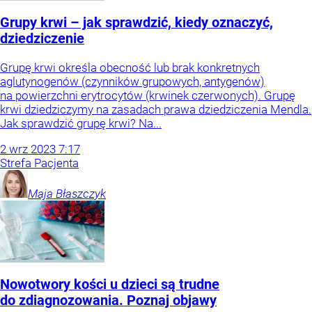
Grupy krwi – jak sprawdzić, kiedy oznaczyć,
dziedziczenie
Grupę krwi określa obecność lub brak konkretnych
aglutynogenów (czynników grupowych, antygenów)
na powierzchni erytrocytów (krwinek czerwonych). Grupę
krwi dziedziczymy na zasadach prawa dziedziczenia Mendla.
Jak sprawdzić grupę krwi? Na...
2
wrz
2023
7:17
Strefa Pacjenta
Maja
Błaszczyk
Nowotwory kości u dzieci są trudne
do zdiagnozowania. Poznaj objawy