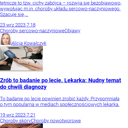
tętnicze to tzw. cichy zabójca – rozwija się bezobjawowo,
wywołując m.in. choroby układu sercowo-naczyniowego.
Szacuje się,...
23
wrz
2023
7:18
Choroby sercowo-naczyniowe
Objawy
Alicja
Kowalczyk
Zrób to badanie po lecie. Lekarka: Nudny temat
do chwili diagnozy
To badanie po lecie powinien zrobić każdy. Przypomniała
o tym popularna w mediach społecznościowych lekarka.
19
wrz
2023
7:21
Choroby skóry
Choroby nowotworowe