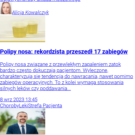
Alicja
Kowalczyk
Polipy nosa: rekordzista przeszedł 17 zabiegów
Polipy nosa związane z przewlekłym zapaleniem zatok
bardzo często dokuczają pacjentom. Wyleczone,
charakteryzują się tendencją do nawracania, nawet pomimo
zabiegów operacyjnych. To z kolei wymaga stosowania
silnych leków czy poddawania...
8
wrz
2023
13:45
Choroby
Leki
Strefa Pacjenta