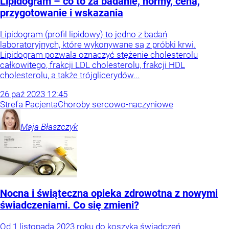
Lipidogram – co to za badanie, normy, cena,
przygotowanie i wskazania
Lipidogram (profil lipidowy) to jedno z badań
laboratoryjnych, które wykonywane są z próbki krwi.
Lipidogram pozwala oznaczyć stężenie cholesterolu
całkowitego, frakcji LDL cholesterolu, frakcji HDL
cholesterolu, a także trójglicerydów...
26
paź
2023
12:45
Strefa Pacjenta
Choroby sercowo-naczyniowe
Maja
Błaszczyk
Nocna i świąteczna opieka zdrowotna z nowymi
świadczeniami. Co się zmieni?
Od 1 listopada 2023 roku do koszyka świadczeń