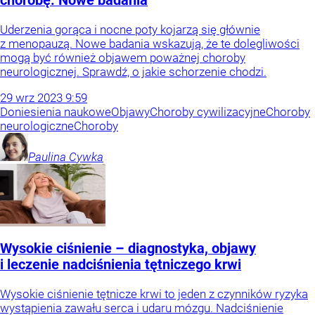
chorobę. Nowe badania
Uderzenia gorąca i nocne poty kojarzą się głównie
z menopauzą. Nowe badania wskazują, że te dolegliwości
mogą być również objawem poważnej choroby
neurologicznej. Sprawdź, o jakie schorzenie chodzi.
29
wrz
2023
9:59
Doniesienia naukowe
Objawy
Choroby cywilizacyjne
Choroby
neurologiczne
Choroby
Paulina
Cywka
Wysokie ciśnienie – diagnostyka, objawy
i leczenie nadciśnienia tętniczego krwi
Wysokie ciśnienie tętnicze krwi to jeden z czynników ryzyka
wystąpienia zawału serca i udaru mózgu. Nadciśnienie