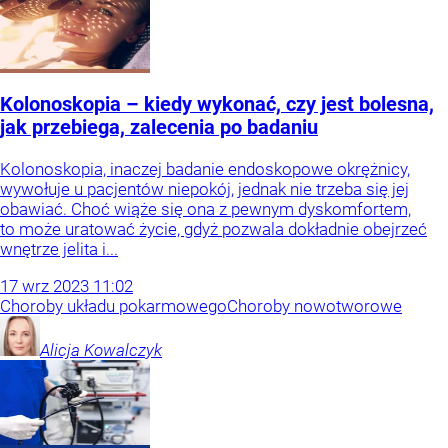
Kolonoskopia – kiedy wykonać, czy jest bolesna,
jak przebiega, zalecenia po badaniu
Kolonoskopia, inaczej badanie endoskopowe okrężnicy,
wywołuje u pacjentów niepokój, jednak nie trzeba się jej
obawiać. Choć wiąże się ona z pewnym dyskomfortem,
to może uratować życie, gdyż pozwala dokładnie obejrzeć
wnętrze jelita i...
17
wrz
2023
11:02
Choroby układu pokarmowego
Choroby nowotworowe
Alicja
Kowalczyk