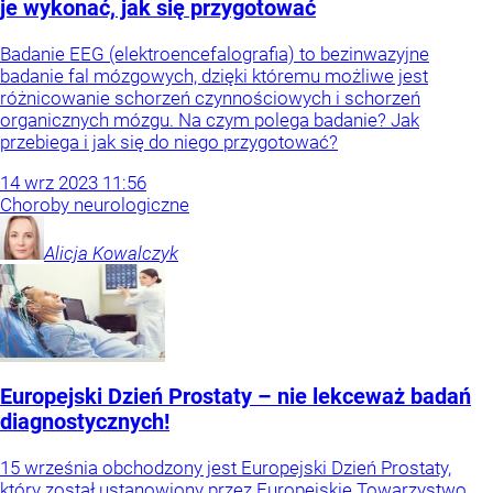
je wykonać, jak się przygotować
Badanie EEG (elektroencefalografia) to bezinwazyjne
badanie fal mózgowych, dzięki któremu możliwe jest
różnicowanie schorzeń czynnościowych i schorzeń
organicznych mózgu. Na czym polega badanie? Jak
przebiega i jak się do niego przygotować?
14
wrz
2023
11:56
Choroby neurologiczne
Alicja
Kowalczyk
Europejski Dzień Prostaty – nie lekceważ badań
diagnostycznych!
15 września obchodzony jest Europejski Dzień Prostaty,
który został ustanowiony przez Europejskie Towarzystwo