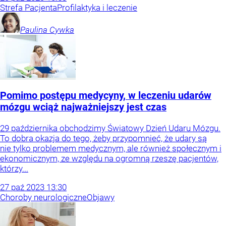
Strefa Pacjenta
Profilaktyka i leczenie
Paulina
Cywka
Pomimo postępu medycyny, w leczeniu udarów
mózgu wciąż najważniejszy jest czas
29 października obchodzimy Światowy Dzień Udaru Mózgu.
To dobra okazja do tego, żeby przypomnieć, że udary są
nie tylko problemem medycznym, ale również społecznym i
ekonomicznym, ze względu na ogromną rzeszę pacjentów,
którzy...
27
paź
2023
13:30
Choroby neurologiczne
Objawy