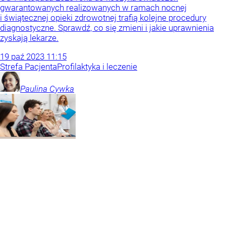
gwarantowanych realizowanych w ramach nocnej
i świątecznej opieki zdrowotnej trafią kolejne procedury
diagnostyczne. Sprawdź, co się zmieni i jakie uprawnienia
zyskają lekarze.
19
paź
2023
11:15
Strefa Pacjenta
Profilaktyka i leczenie
Paulina
Cywka