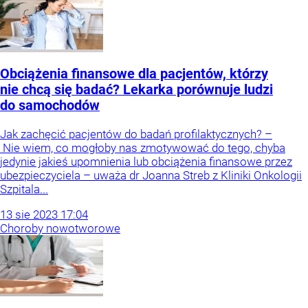
Obciążenia finansowe dla pacjentów, którzy
nie chcą się badać? Lekarka porównuje ludzi
do samochodów
Jak zachęcić pacjentów do badań profilaktycznych? –
Nie wiem, co mogłoby nas zmotywować do tego, chyba
jedynie jakieś upomnienia lub obciążenia finansowe przez
ubezpieczyciela – uważa dr Joanna Streb z Kliniki Onkologii
Szpitala...
13
sie
2023
17:04
Choroby nowotworowe