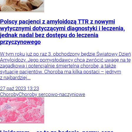
Polscy pacjenci z amyloidozą TTR z nowymi
wytycznymi dotyczącymi diagnostyki i leczenia,
jednak nadal bez dostępu do leczenia
przyczynowego
W tym roku już po raz 3. obchodzony będzie Światowy Dzień
Amyloidozy. Jego pomysłodawcy chcą zwrócić uwagę na tę
zagadkową i potencjalnie śmiertelną chorobę, a także
sytuację pacjentów. Choroba ma kilka postaci – jednym
z najbardziej...
27
paź
2023
13:23
Choroby
Choroby sercowo-naczyniowe