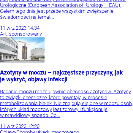
Urologiczne (European Association of Urology – EAU).
Celem tego dnia jest przede wszystkim zwiększenie
świadomości na temat...
11
wrz
2023
14:34
Art. sponsorowany
Azotyny w moczu – najczęstsze przyczyny, jak
je wykryć, objawy infekcji
Badanie moczu może ujawnić obecność azotynów. Azotyny
to związki chemiczne, które powstają w procesie
metabolizowania białek. Nie znajdują się one w moczu osób,
których układ moczowy jest zdrowy i funkcjonuje
w prawidłowy sposób. Co...
11
wrz
2023
12:20
Objawy
Choroby układu moczowego