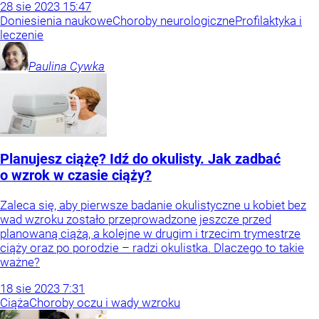
28
sie
2023
15:47
Doniesienia naukowe
Choroby neurologiczne
Profilaktyka i
leczenie
Paulina
Cywka
Planujesz ciążę? Idź do okulisty. Jak zadbać
o wzrok w czasie ciąży?
Zaleca się, aby pierwsze badanie okulistyczne u kobiet bez
wad wzroku zostało przeprowadzone jeszcze przed
planowaną ciążą, a kolejne w drugim i trzecim trymestrze
ciąży oraz po porodzie – radzi okulistka. Dlaczego to takie
ważne?
18
sie
2023
7:31
Ciąża
Choroby oczu i wady wzroku