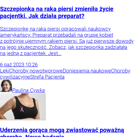
Szczepionka na raka piersi zmieniła życie
pacjentki. Jak działa preparat?
Szczepionkę na raka piersi opracowali naukowcy
amerykańscy. Preparat przebadali na grupie kobiet
z potrójnie ujemnym rakiem piersi. Są już pierwsze dowody
na jego skuteczność. Zobacz, jak szczepionka zadziałała
na jedną z pacjentek. Jest...
6
paź
2023
10:26
Leki
Choroby nowotworowe
Doniesienia naukowe
Choroby
cywilizacyjne
Strefa Pacjenta
Paulina
Cywka
Uderzenia gorąca mogą zwiastować poważną